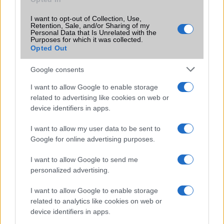
A Google Chrome új biztonsági ellenőrzése a nem kívánt
webes értesítések megszüntetésére összpontosít
I want to opt-out of Collection, Use,
Retention, Sale, and/or Sharing of my
Personal Data that Is Unrelated with the
Így változtatja meg a jelszókezelésünket ez az újítás
Purposes for which it was collected.
Opted Out
Vajon túl vékonyra sikerül az iPhone 17 Air? – A divat ára a
technológiában
Google consents
Ezek az iPhone-ok, iPadek és Macek már nem kapják meg
I want to allow Google to enable storage
az iOS 26-ot és társait
related to advertising like cookies on web or
device identifiers in apps.
Az Apple új AI modellje forradalmasíthatja a kódgenerálást
a diffúziós architektúra alkalmazásával
I want to allow my user data to be sent to
Apple Watch Series 11, Ultra 3 és SE 3: Mit várhatunk és
Google for online advertising purposes.
mikor érdemes vásárolni
I want to allow Google to send me
További hírek
personalized advertising.
I want to allow Google to enable storage
related to analytics like cookies on web or
device identifiers in apps.
LEGOLVASOTTABBAK