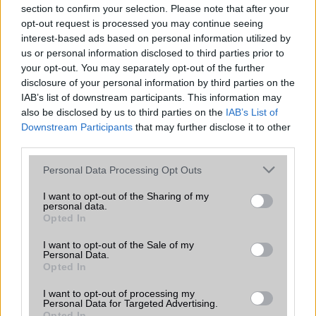
section to confirm your selection. Please note that after your
Android már évek óta olyan intelligens funkciókat kínál,
opt-out request is processed you may continue seeing
amelyek maguktól dolgoznak a háttérben.
interest-based ads based on personal information utilized by
us or personal information disclosed to third parties prior to
Ez a rejtett Samsung funkció teljesen
your opt-out. You may separately opt-out of the further
megváltoztatja a mobilhasználatot –
disclosure of your personal information by third parties on the
sokan mégsem tudnak róla
IAB’s list of downstream participants. This information may
2026.07.12
| Android Central
also be disclosed by us to third parties on the
IAB’s List of
Az Edge Panel az egyik leghasznosabb funkció, amely
Downstream Participants
that may further disclose it to other
jelentősen felgyorsítja a mindennapi használatot,
third parties.
miközben a Pixel telefonokból továbbra is hiányzik.
Please note that this website/app uses one or more Google
Personal Data Processing Opt Outs
services and may gather and store information including but
not limited to your visit or usage behaviour. You may click to
I want to opt-out of the Sharing of my
personal data.
grant or deny consent to Google and its third-party tags to
Opted In
use your data for below specified purposes in below Google
consent section.
KAPCSOLÓDÓ HÍREK
I want to opt-out of the Sale of my
Personal Data.
Opted In
Android 4.2 Jelly Bean: mik az újdonságok?
I want to opt-out of processing my
A kínaiak tovább támadnak, itt a Redmi Note 4
Personal Data for Targeted Advertising.
Opted In