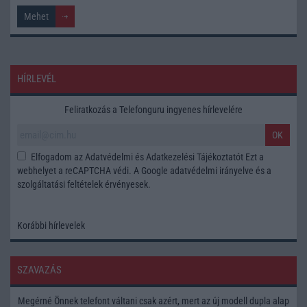
HÍRLEVÉL
Feliratkozás a Telefonguru ingyenes hírlevelére
OK
Elfogadom az
Adatvédelmi és Adatkezelési Tájékoztatót
Ezt a
webhelyet a reCAPTCHA védi. A Google
adatvédelmi irányelve
és a
szolgáltatási feltételek
érvényesek.
Korábbi hírlevelek
SZAVAZÁS
Megérné Önnek telefont váltani csak azért, mert az új modell dupla alap