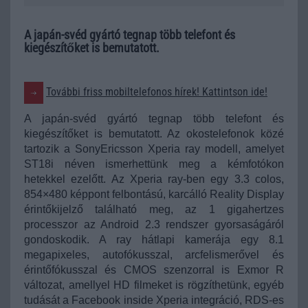
A japán-svéd gyártó tegnap több telefont és
kiegészítőket is bemutatott.
További friss mobiltelefonos hírek! Kattintson ide!
A japán-svéd gyártó tegnap több telefont és
kiegészítőket is bemutatott. Az okostelefonok közé
tartozik a SonyEricsson Xperia ray modell, amelyet
ST18i néven ismerhettünk meg a kémfotókon
hetekkel ezelőtt. Az Xperia ray-ben egy 3.3 colos,
854×480 képpont felbontású, karcálló Reality Display
érintőkijelző található meg, az 1 gigahertzes
processzor az Android 2.3 rendszer gyorsaságáról
gondoskodik. A ray hátlapi kamerája egy 8.1
megapixeles, autofókusszal, arcfelismerővel és
érintőfókusszal és CMOS szenzorral is Exmor R
változat, amellyel HD filmeket is rögzíthetünk, egyéb
tudását a Facebook inside Xperia integráció, RDS-es