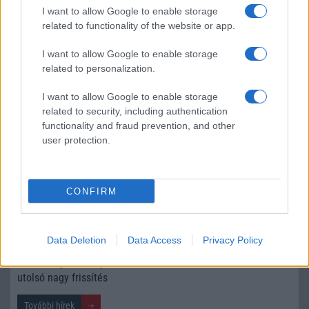
I want to allow Google to enable storage
Számos népszerű Samsung Galaxy készülék kimarad a One
related to functionality of the website or app.
UI 9 frissítésből – itt a lista az érintett modellekről
I want to allow Google to enable storage
iPhone 18 bemutató dátum - ekkor rántja le a leplet az
related to personalization.
Apple az új csúcsmobilokról
Az Android rejtett automatizmusai: hat funkció, amely
I want to allow Google to enable storage
related to security, including authentication
észrevétlenül könnyíti meg a mindennapokat
functionality and fraud prevention, and other
Ez a rejtett Samsung funkció teljesen megváltoztatja a
user protection.
mobilhasználatot – sokan mégsem tudnak róla
Nem biztos, hogy érdemes kivárni az iPhone 18 Prot
CONFIRM
A Galaxy S25 is megkaphatja a Galaxy S26 egyik legjobb
kamerás funkcióját
Élőképeken a Dark Cherry színű iPhone 18 Pro Max!
Data Deletion
Data Access
Privacy Policy
Itt a vég a Galaxy S23 széria számára: a One UI 9 lehet az
utolsó nagy frissítés
További hírek