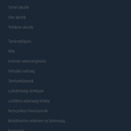
Yettel akciók
One akciók
Telekom akciók
Tanácsdóguru
Wiki
Internet sebességmérő
Virtuális valóság
Telefonkönyvek
Lefedettségi térképek
Letöltési sebesség térkép
Nemzetközi hívószámok
Mobiltelefon védelem és biztonság
Kapcsolat