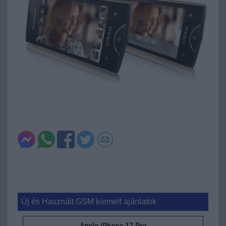
Új és Használt GSM kiemelt ajánlatok