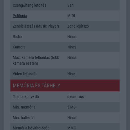
Csengőhang letöltés
Van
Polifonia
MIDI
Zenelejátszás (Music Player)
Zene lejátszó
Rádió
Nincs
Kamera
Nincs
Max. kamera felbontás (több
Nincs
kamera esetén)
Video lejátszás
Nincs
MEMÓRIA ÉS TÁRHELY
Telefonkönyv db
dinamikus
Min. memória
3 MB
Min. háttértár
Nincs
Memória bővíthetőség
MMC