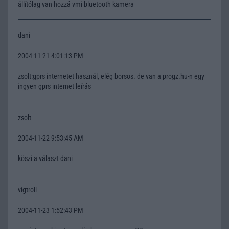
állítólag van hozzá vmi bluetooth kamera
dani
2004-11-21 4:01:13 PM
zsolt:gprs internetet használ, elég borsos. de van a progz.hu-n egy
ingyen gprs internet leírás
zsolt
2004-11-22 9:53:45 AM
köszi a választ dani
vígtroll
2004-11-23 1:52:43 PM