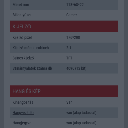
Méret mm
118*68*22
Billentyűzet
Gamer
KIJELZŐ
Kijelző pixel
176*208
Kijelző méret - col/inch
2.1
Színes kijelző
TFT
Színárnyalatok száma db
4096 (12 bit)
HANG ÉS KÉP
Kihangositás
Van
Hangvezérlés
van (alap tudással)
Hangjegyzet
van (alap tudással)