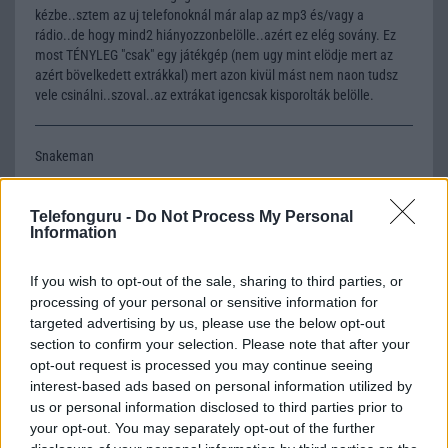
kézbe..sztem az uj telefonoknál már alap az mp3 és/vagy a
rádio..de hogy mind2 hiányozzonbelölle..azért ez elég sovány. Ez
most TÉNYLEG "csak" egy játékgép (nem ugy mint elödje mert az
azért bövelkedett extrákkal) mert azon kivül mást nem naon tudsz
vele csinálni..szoval..az extrákat igencsak kisporolták belölle.
Snakeman
2004-9-24 3:40:46 PM
Telefonguru -
Do Not Process My Personal
Information
Ez az úgy N-gage e butított szar!!!! Sokkat többet tud az elsõ N-
gage!!! Csak kinézetre jobb az új!
If you wish to opt-out of the sale, sharing to third parties, or
processing of your personal or sensitive information for
engage
targeted advertising by us, please use the below opt-out
section to confirm your selection. Please note that after your
2004-10-1 11:35:57 AM
opt-out request is processed you may continue seeing
interest-based ads based on personal information utilized by
Szerintem teljesen jó ez a QD! Fm rádió hiánya az egyetlen
us or personal information disclosed to third parties prior to
negatívum. Infra? Pfff kinek kell, ha van bluetooth. Mp3 lejátszó
your opt-out. You may separately opt-out of the further
hiánya: Symbian hahóóó! Mp3 player felrak, és láss csodát!