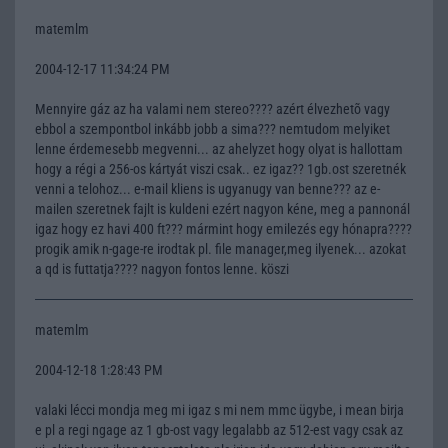
matemlm
2004-12-17 11:34:24 PM
Mennyire gáz az ha valami nem stereo???? azért élvezhetõ vagy
ebbol a szempontbol inkább jobb a sima??? nemtudom melyiket
lenne érdemesebb megvenni... az ahelyzet hogy olyat is hallottam
hogy a régi a 256-os kártyát viszi csak.. ez igaz?? 1gb.ost szeretnék
venni a telohoz... e-mail kliens is ugyanugy van benne??? az e-
mailen szeretnek fajlt is kuldeni ezért nagyon kéne, meg a pannonál
igaz hogy ez havi 400 ft??? mármint hogy emilezés egy hónapra????
progik amik n-gage-re irodtak pl. file manager,meg ilyenek... azokat
a qd is futtatja???? nagyon fontos lenne. köszi
matemlm
2004-12-18 1:28:43 PM
valaki lécci mondja meg mi igaz s mi nem mmc ügybe, i mean birja
e pl a regi ngage az 1 gb-ost vagy legalabb az 512-est vagy csak az