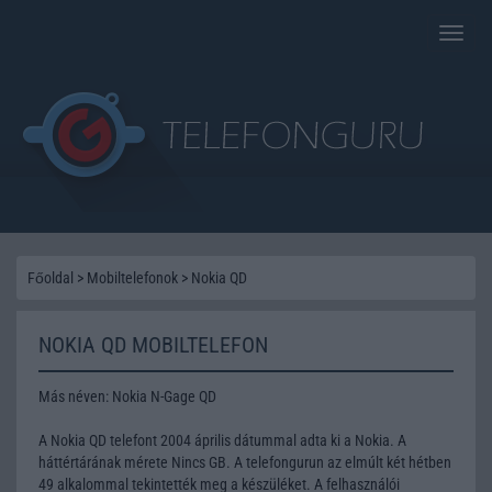
Toggle
naviga
Főoldal
>
Mobiltelefonok
>
Nokia QD
NOKIA QD MOBILTELEFON
Más néven: Nokia N-Gage QD
A Nokia QD telefont 2004 április dátummal adta ki a Nokia. A
háttértárának mérete Nincs GB. A telefongurun az elmúlt két hétben
49 alkalommal tekintették meg a készüléket. A felhasználói