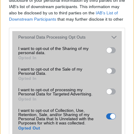
disclosure of your personal information by third parties on the
Kinézetre meg szerintem szebb. Nekem speziell nem hiányzik a
IAB’s list of downstream participants. This information may
side-talkin funkció... Elvileg azért mégiscsak telefon, nem? Bye
also be disclosed by us to third parties on the
IAB’s List of
Downstream Participants
that may further disclose it to other
third parties.
2004-10-3 9:20:01 AM
Please note that this website/app uses one or more Google
Personal Data Processing Opt Outs
services and may gather and store information including but
engage: hat lehet te negativumok miatt akarsz fizetni tobbet, dehat
not limited to your visit or usage behaviour. You may click to
I want to opt-out of the Sharing of my
te tudod :DD
personal data.
grant or deny consent to Google and its third-party tags to
Opted In
use your data for below specified purposes in below Google
consent section.
Belfegor
I want to opt-out of the Sale of my
Personal Data.
Opted In
2004-10-5 3:15:38 PM
I want to opt-out of processing my
Egy dologban teljesen egyetértek engage-gel...minden symbian-os,
Personal Data for Targeted Advertising.
alapból nem mp3 lejátszós telefonnál azt hozza fel mindenki, hogy
Opted In
"nincs rajta mp3 lejátszó, szar...". Hát fogsz egy mp3go2-t, feldobod
I want to opt-out of Collection, Use,
rá, és voilá, láss csodát...a 3650-esben sincs alapból mp3/mpeg4
Retention, Sale, and/or Sharing of my
lejátszás, és mégis...jéééé :)!
Personal Data that Is Unrelated with the
Purposes for which it was collected.
Opted Out