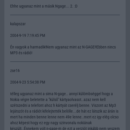
Ehhe ugyanaz mint a másik Ngage... 2. :D
kalapszar
2004-9-19 7:19:45 PM
Én vagyok a harmadik!Nem ugyanaz mint az N-GAGE!!Ebben nincs
MP3 és rádió!
zse16
2004-9-23 5:54:38 PM
télleg ugyanaz mint a sima N-gage.. annyi külömbséggel hogy a
Nokia végre beletette a "külsõ" kártyaolvasot..azaz nem kell
szétszedni a telefont ahoz h kártyát cserélj benne. Viszont az Mp3
lejátszót és a rádiót kifelejtették belölle...de hát ez látszik az árán is
mert ha minden benne lenne nem 49e lenne..mert ez igy elég olcso
ahoz képest hogy ez egy nagy szinvonalu nokiának
készült..Énnekem volt n-gage-m de ezt a verziót inkább nem veszem