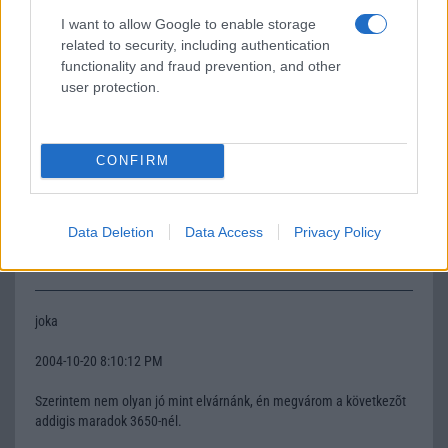
I want to allow Google to enable storage
2004-10-19 7:04:08 PM
related to security, including authentication
functionality and fraud prevention, and other
sziasztok!mától kezdve a 6600-ám mellett egy qd+m is
user protection.
van.király.bár az mmc csak otthon vár rá.de eddig tetszik.ha üzenet
érkezik,nektek is egy tömöt kocka van a szöveg mellet?(alap.ért.)
CONFIRM
Gekko
2004-10-20 6:10:12 PM
Data Deletion
Data Access
Privacy Policy
Van a QD-be beépített kamera?
joka
2004-10-20 8:10:12 PM
Szerintem nem olyan jó mint elvárnánk, én megvárom a következõt
addigis maradok 3650-nél.