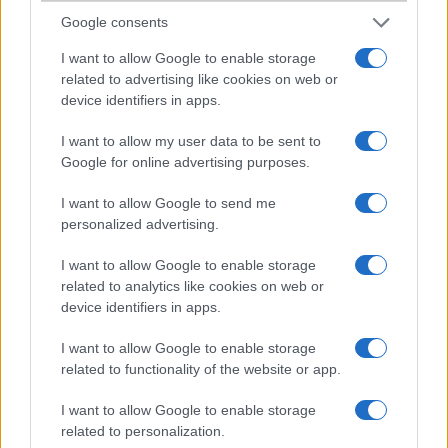
Google consents
2004-10-7 7:38:53 PM
I want to allow Google to enable storage
belfegor az hogy egy symbianos app jatsza le a szamokat vagy egy
related to advertising like cookies on web or
beepitett cucc azert egeszen mas. pl ha kulon cucc akkor nincs mp3
device identifiers in apps.
csengohang, stb.
I want to allow my user data to be sent to
Google for online advertising purposes.
Gabesz
I want to allow Google to send me
2004-10-8 8:12:52 PM
personalized advertising.
helló QD tulajdonosok az a kérdésem a QD birja a videó lejátszást?
I want to allow Google to enable storage
related to analytics like cookies on web or
sanya22
device identifiers in apps.
2004-10-12 8:39:03 PM
I want to allow Google to enable storage
related to functionality of the website or app.
Srácok szerintem ez egy jó telcsi, és még jó árban is van!
I want to allow Google to enable storage
related to personalization.
Májki