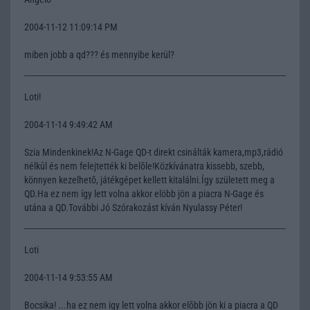
2004-11-12 11:09:14 PM
miben jobb a qd??? és mennyibe kerül?
Loti!
2004-11-14 9:49:42 AM
Szia Mindenkinek!Az N-Gage QD-t direkt csinálták kamera,mp3,rádió
nélkûl és nem felejtették ki belõle!Közkívánatra kissebb, szebb,
könnyen kezelhetõ, játékgépet kellett kitalálni.Így született meg a
QD.Ha ez nem így lett volna akkor elöbb jön a piacra N-Gage és
utána a QD.További Jó Szórakozást kíván Nyulassy Péter!
Loti
2004-11-14 9:53:55 AM
Bocsika! ...ha ez nem igy lett volna akkor elõbb jön ki a piacra a QD