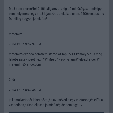
Mp3 nem stereo!Tehát fülhallgatóval elég tré minõség.semmiképp
sem helyettesít egy mp3 lejátszót.Jatekokat innen: 6600sector.tx.hu
De télleg nagyon jo telefon!
matemlm
2004-12-14 9:52:37 PM
metemlm@yahoo.comNem stereo az mp3?? Ez komoly??? Ja meg
lehet-e rajta videót nézni??? Mpeg4 vagy valami?? élvezhetõen??
matemlm@yahoo.com
2ndr
2004-12-16 8:42:45 PM
ja komoly!Videót lehet nézni,ha azt nézed,h egy telefonon,és elfér a
zsebedben,akkor teljesen jo minõség,de nem egy DVD