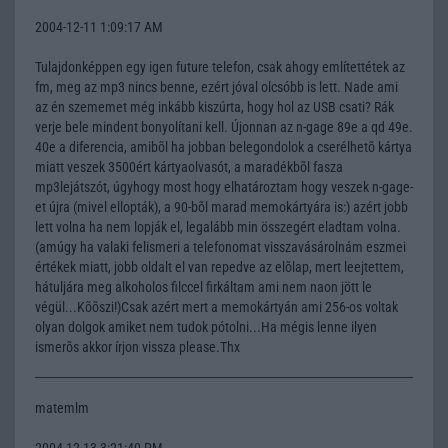
2004-12-11 1:09:17 AM
Tulajdonképpen egy igen future telefon, csak ahogy említettétek az
fm, meg az mp3 nincs benne, ezért jóval olcsóbb is lett. Nade ami
az én szememet még inkább kiszúrta, hogy hol az USB csati? Rák
verje bele mindent bonyolítani kell. Újonnan az n-gage 89e a qd 49e.
40e a diferencia, amibõl ha jobban belegondolok a cserélhetõ kártya
miatt veszek 3500ért kártyaolvasót, a maradékbõl fasza
mp3lejátszót, úgyhogy most hogy elhatároztam hogy veszek n-gage-
et újra (mivel ellopták), a 90-bõl marad memokártyára is:) azért jobb
lett volna ha nem lopják el, legalább min összegért eladtam volna.
(amúgy ha valaki felismeri a telefonomat visszavásárolnám eszmei
értékek miatt, jobb oldalt el van repedve az elõlap, mert leejtettem,
hátuljára meg alkoholos filccel firkáltam ami nem naon jött le
végül...Kõõszi!)Csak azért mert a memokártyán ami 256-os voltak
olyan dolgok amiket nem tudok pótolni...Ha mégis lenne ilyen
ismerõs akkor írjon vissza please.Thx
matemlm
2004-12-13 3:21:40 PM