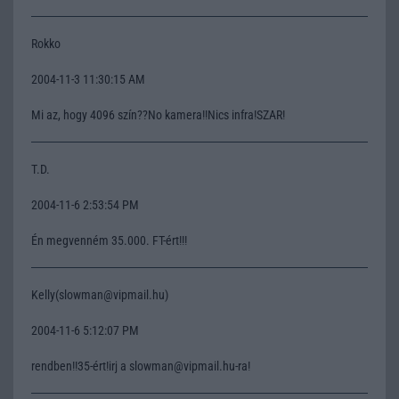
Rokko
2004-11-3 11:30:15 AM
Mi az, hogy 4096 szín??No kamera!!Nics infra!SZAR!
T.D.
2004-11-6 2:53:54 PM
Én megvenném 35.000. FT-ért!!!
Kelly(slowman@vipmail.hu)
2004-11-6 5:12:07 PM
rendben!!35-ért!irj a slowman@vipmail.hu-ra!