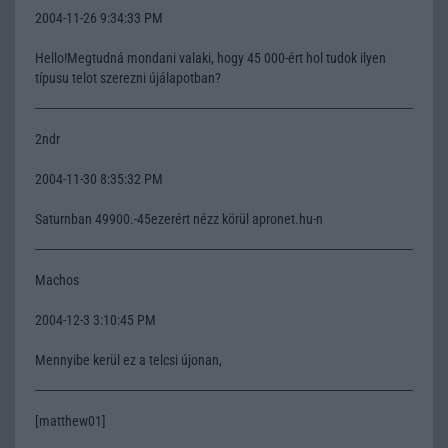
2004-11-26 9:34:33 PM
Hello!Megtudná mondani valaki, hogy 45 000-ért hol tudok ilyen
típusu telot szerezni újálapotban?
2ndr
2004-11-30 8:35:32 PM
Saturnban 49900.-45ezerért nézz körül apronet.hu-n
Machos
2004-12-3 3:10:45 PM
Mennyibe kerül ez a telcsi újonan,
[matthew01]