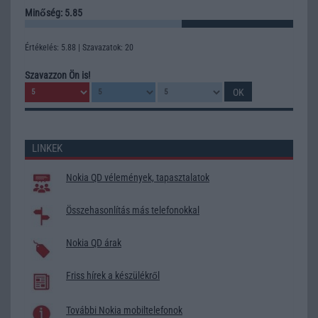
Minőség: 5.85
Értékelés: 5.88 | Szavazatok: 20
Szavazzon Ön is!
LINKEK
Nokia QD vélemények, tapasztalatok
Összehasonlítás más telefonokkal
Nokia QD árak
Friss hírek a készülékről
További Nokia mobiltelefonok