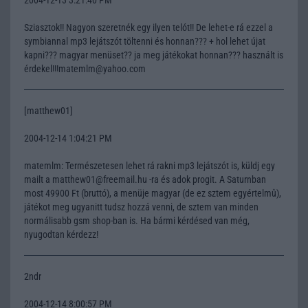
Sziasztok!! Nagyon szeretnék egy ilyen telót!! De lehet-e rá ezzel a
symbiannal mp3 lejátszót töltenni és honnan??? + hol lehet újat
kapni??? magyar menüset?? ja meg játékokat honnan??? használt is
érdekel!!!matemlm@yahoo.com
[matthew01]
2004-12-14 1:04:21 PM
matemlm: Természetesen lehet rá rakni mp3 lejátszót is, küldj egy
mailt a matthew01@freemail.hu -ra és adok progit. A Saturnban
most 49900 Ft (bruttó), a menüje magyar (de ez sztem egyértelmû),
játékot meg ugyanitt tudsz hozzá venni, de sztem van minden
normálisabb gsm shop-ban is. Ha bármi kérdésed van még,
nyugodtan kérdezz!
2ndr
2004-12-14 8:00:57 PM