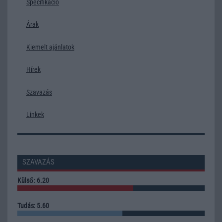
Specifikáció
Árak
Kiemelt ajánlatok
Hírek
Szavazás
Linkek
SZAVAZÁS
Külső: 6.20
Tudás: 5.60