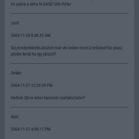
és utána a sima N-GAGE! Üdv.Péter
zsolt
2004-11-20 8:46:33 AM
Szi,mindenkinek!Játszott már vki online ezzel a telcsivel?az plusz
pénbe kerül ha igy játszol?
Gekko
2004-11-21 12:24:39 PM
Hello!A QD-re lehet kamerát csatlakoztatni?
dani
2004-11-21 4:00:11 PM