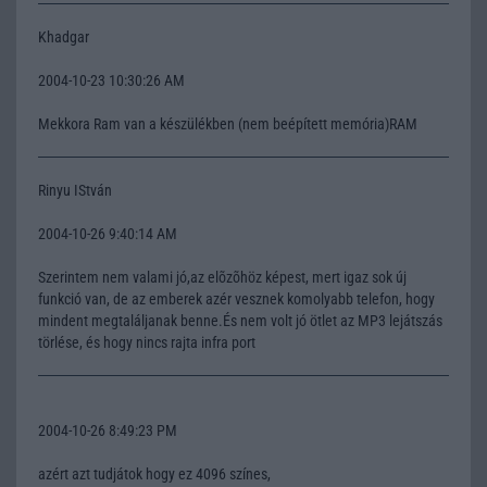
Khadgar
2004-10-23 10:30:26 AM
Mekkora Ram van a készülékben (nem beépített memória)RAM
Rinyu IStván
2004-10-26 9:40:14 AM
Szerintem nem valami jó,az elõzõhöz képest, mert igaz sok új
funkció van, de az emberek azér vesznek komolyabb telefon, hogy
mindent megtaláljanak benne.És nem volt jó ötlet az MP3 lejátszás
törlése, és hogy nincs rajta infra port
2004-10-26 8:49:23 PM
azért azt tudjátok hogy ez 4096 színes,