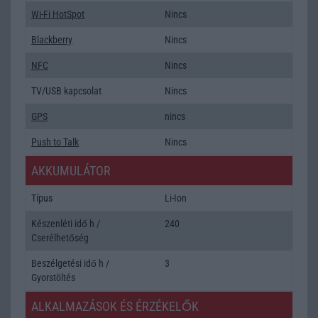
Wi-Fi HotSpot
Nincs
Blackberry
Nincs
NFC
Nincs
TV/USB kapcsolat
Nincs
GPS
nincs
Push to Talk
Nincs
AKKUMULÁTOR
Típus
Li-Ion
Készenléti idő h /
240
Cserélhetőség
Beszélgetési idő h /
3
Gyorstöltés
ALKALMAZÁSOK ÉS ÉRZÉKELŐK