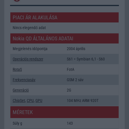
PIACI ÁR ALAKULÁSA
Nincs elegendő adat
Nokia QD ÁLTALÁNOS ADATAI
Megjelenés időpontja
2004 április
Operációs rendszer
S61 = Symbian 6,1 - S60
RotaS
FotA
Frekvenciasáv
GSM 2 sáv
Generáció
2G
ChipSet
,
CPU
,
GPU
104 MHz ARM 920T
MÉRETEK
Súly g
143