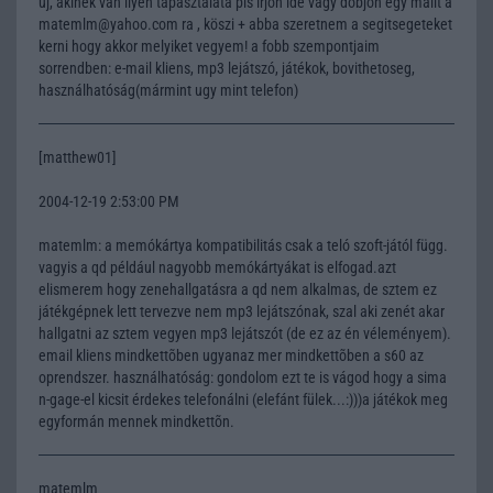
uj, akinek van ilyen tapasztalata pls irjon ide vagy dobjon egy mailt a
matemlm@yahoo.com ra , köszi + abba szeretnem a segitsegeteket
kerni hogy akkor melyiket vegyem! a fobb szempontjaim
sorrendben: e-mail kliens, mp3 lejátszó, játékok, bovithetoseg,
használhatóság(mármint ugy mint telefon)
[matthew01]
2004-12-19 2:53:00 PM
matemlm: a memókártya kompatibilitás csak a teló szoft-jától függ.
vagyis a qd például nagyobb memókártyákat is elfogad.azt
elismerem hogy zenehallgatásra a qd nem alkalmas, de sztem ez
játékgépnek lett tervezve nem mp3 lejátszónak, szal aki zenét akar
hallgatni az sztem vegyen mp3 lejátszót (de ez az én véleményem).
email kliens mindkettõben ugyanaz mer mindkettõben a s60 az
oprendszer. használhatóság: gondolom ezt te is vágod hogy a sima
n-gage-el kicsit érdekes telefonálni (elefánt fülek...:)))a játékok meg
egyformán mennek mindkettõn.
matemlm