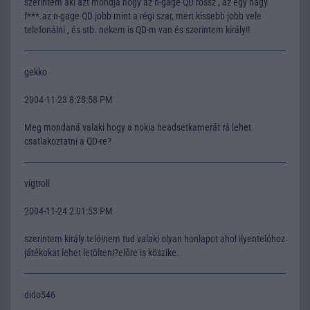
szerintem aki azt mondja hogy az n-gage QD rossz , az egy nagy
f***.az n-gage QD jobb mint a régi szar, mert kissebb jobb vele
telefonálni , és stb. nekem is QD-m van és szerintem király!!
gekko
2004-11-23 8:28:58 PM
Meg mondaná valaki hogy a nokia headsetkamerát rá lehet
csatlakoztatni a QD-re?
vígtroll
2004-11-24 2:01:53 PM
szerintem király teló!nem tud valaki olyan honlapot ahol ilyentelóhoz
játékokat lehet letölteni?elõre is köszike.
dido546