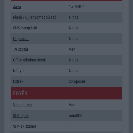
Java
1,x MIDP
Flash
/
Ujjlenyomat olvasó
Nincs
SNS integráció
Nincs
Organizer
Nincs
T9 szótár
Van
Office alkalmazások
Nincs
Iránytũ
Nincs
Extrák
composer
EGYÉB
Vibra jelzés
Van
SIM típus
miniSIM
SIM-ek száma
1