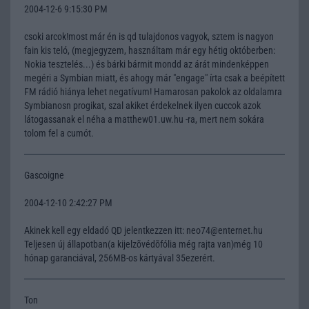
2004-12-6 9:15:30 PM
csoki arcok!most már én is qd tulajdonos vagyok, sztem is nagyon
fain kis teló, (megjegyzem, használtam már egy hétig októberben:
Nokia tesztelés...) és bárki bármit mondd az árát mindenképpen
megéri a Symbian miatt, és ahogy már "engage" írta csak a beépített
FM rádió hiánya lehet negatívum! Hamarosan pakolok az oldalamra
Symbianosn progikat, szal akiket érdekelnek ilyen cuccok azok
látogassanak el néha a matthew01.uw.hu -ra, mert nem sokára
tolom fel a cumót.
Gascoigne
2004-12-10 2:42:27 PM
Akinek kell egy eldadó QD jelentkezzen itt: neo74@enternet.hu
Teljesen új állapotban(a kijelzõvédõfólia még rajta van)még 10
hónap garanciával, 256MB-os kártyával 35ezerért.
Ton