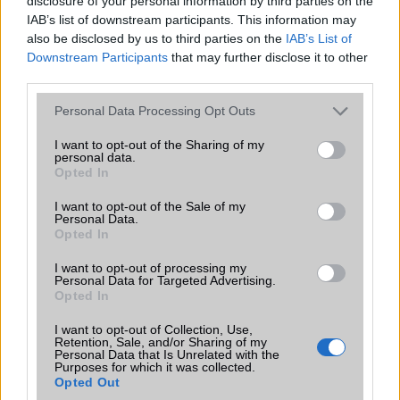
disclosure of your personal information by third parties on the
IAB’s list of downstream participants. This information may
bences
also be disclosed by us to third parties on the
IAB’s List of
Downstream Participants
that may further disclose it to other
2003-12-2 10:53:54 PM
third parties.
Hello Nem tudjátok, mikor és mennyiért lehet majd kapni
Please note that this website/app uses one or more Google
Personal Data Processing Opt Outs
Vodafonnál?
services and may gather and store information including but
not limited to your visit or usage behaviour. You may click to
I want to opt-out of the Sharing of my
personal data.
grant or deny consent to Google and its third-party tags to
Makákó
Opted In
use your data for below specified purposes in below Google
consent section.
2003-12-2 11:15:31 PM
I want to opt-out of the Sale of my
Personal Data.
Opted In
Na a NOKIA megint helyretette a konkurenciát ezzel a telkóval:) Ehe-
ehe!
I want to opt-out of processing my
Personal Data for Targeted Advertising.
Opted In
Fonix
I want to opt-out of Collection, Use,
Retention, Sale, and/or Sharing of my
2003-12-3 12:59:50 AM
Personal Data that Is Unrelated with the
Purposes for which it was collected.
A P900 jobb, de el kell ismernem, ez is nagyon pofás és tudásban is
Opted Out
ott van. Végre egy nokia ahol nem voltak szabin a cég dizájnerei!