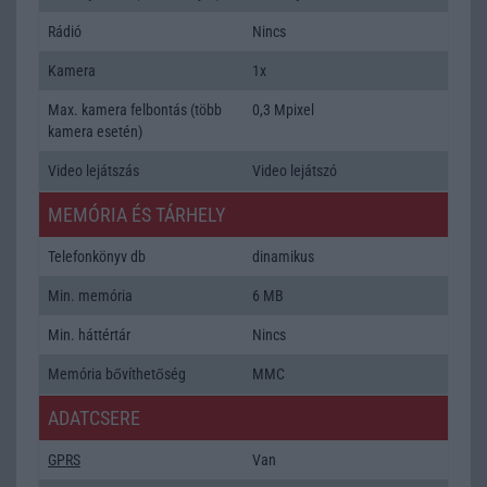
Rádió
Nincs
Kamera
1x
Max. kamera felbontás (több
0,3 Mpixel
kamera esetén)
Video lejátszás
Video lejátszó
MEMÓRIA ÉS TÁRHELY
Telefonkönyv db
dinamikus
Min. memória
6 MB
Min. háttértár
Nincs
Memória bővíthetőség
MMC
ADATCSERE
GPRS
Van