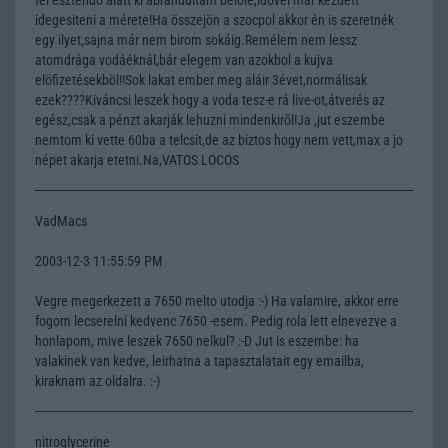
idegesiteni a mérete!Ha összejön a szocpol akkor én is szeretnék
egy ilyet,sajna már nem birom sokáig.Remélem nem lessz
atomdrága vodáéknál,bár elegem van azokbol a kujva
elöfizetésekböl!!Sok lakat ember meg aláir 3évet,normálisak
ezek????Kiváncsi leszek hogy a voda tesz-e rá live-ot,átverés az
egész,csak a pénzt akarják lehuzni mindenkirõl!Ja ,jut eszembe
nemtom ki vette 60ba a telcsit,de az biztos hogy nem vett,max a jo
népet akarja etetni.Na,VATOS LOCOS
VadMacs
2003-12-3 11:55:59 PM
Vegre megerkezett a 7650 melto utodja :-) Ha valamire, akkor erre
fogom lecserelni kedvenc 7650 -esem. Pedig rola lett elnevezve a
honlapom, mive leszek 7650 nelkul? :-D Jut is eszembe: ha
valakinek van kedve, leirhatna a tapasztalatait egy emailba,
kiraknam az oldalra. :-)
nitroglycerine