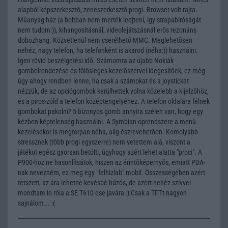
alapból képszerkesztõ, zeneszerkesztõ progi. Browser volt rajta.
Mûanyag ház (a boltban nem merték leejteni, így strapabíróságát
nem tudom:)), kihangosításnál, videolejátszásnál erõs rezonáns
dobozhang. Közvetlenül nem cserélhetõ MMC. Meglehetõsen
nehéz, nagy telefon, ha telefonként is akarod (néha:)) használni.
Igen rövid beszélgetési idõ. Számomra az újabb Nokiák
gombelrendezése és fölösleges kezelõszervei idegesítõek, ez még
úgy-ahogy rendben lenne, ha csak a számokat és a joysticket
nézzük, de az opciógombok kerülhettek volna közelebb a kijelzõhöz,
és a piros-zöld a telefon középtengelyéhez. A telefon oldalára félnek
gombokat pakolni? 5 bizonyos gomb annyira szélen van, hogy egy
kézben képtelenség használni. A Symbian oprendszere a menü
kezelésekor is megtorpan néha, alig észrevehetõen. Komolyabb
stressznek (több progi egyszerre) nem vetettem alá, viszont a
játékot egész gyorsan betölti, úgyhogy azért lehet alatta "proci". A
P900-hoz ne hasonlítsátok, hiszen az érintõképernyõs, emiatt PDA-
nak nevezném, ez meg egy "felhizlalt" mobil. Összességében azért
tetszett, az ára lehetne kevésbé húzós, de azért nehéz szívvel
mondtam le róla a SE T610-ese javára :) Csak a TFT-t nagyon
sajnálom... :(