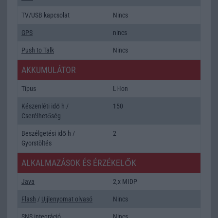
TV/USB kapcsolat
Nincs
GPS
nincs
Push to Talk
Nincs
AKKUMULÁTOR
Típus
Li-Ion
Készenléti idő h /
150
Cserélhetőség
Beszélgetési idő h /
2
Gyorstöltés
ALKALMAZÁSOK ÉS ÉRZÉKELŐK
Java
2,x MIDP
Flash
/
Ujjlenyomat olvasó
Nincs
SNS integráció
Nincs