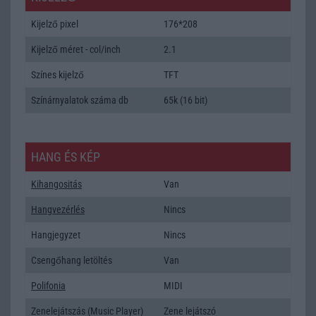
Kijelző pixel
176*208
Kijelző méret - col/inch
2.1
Színes kijelző
TFT
Színárnyalatok száma db
65k (16 bit)
HANG ÉS KÉP
Kihangositás
Van
Hangvezérlés
Nincs
Hangjegyzet
Nincs
Csengőhang letöltés
Van
Polifonia
MIDI
Zenelejátszás (Music Player)
Zene lejátszó