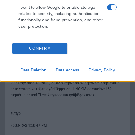
Kengyel
I want to allow Google to enable storage
related to security, including authentication
2003-12-3 11:37:40 AM
functionality and fraud prevention, and other
user protection.
Tehát még senki beírónak nix ilyen, csak megy a fika, meg a
méltatás... Tapasztalatokat!!
CONFIRM
Hát igen
2003-12-3 1:17:23 PM
Data Deletion
Data Access
Privacy Policy
Nekem gyerekek van már és nagyon bejön! "Mindent" tud amit csak
lehet egy mobiltól várni, és az a legszebb az egészbe, hogy már 2
hete vettem zsír újan gyárifüggetlenül, NOKIA garanciával 60
rugóért a neten! Ti csak nyugodtan gyüjtögessetek!
suttyó
2003-12-3 1:50:47 PM