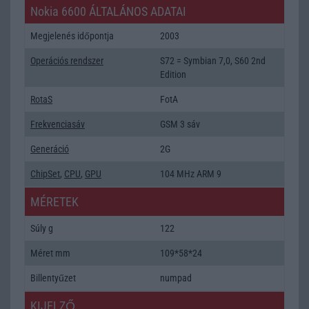
Nokia 6600 ÁLTALÁNOS ADATAI
Megjelenés időpontja
2003
Operációs rendszer
S72 = Symbian 7,0, S60 2nd
Edition
RotaS
FotA
Frekvenciasáv
GSM 3 sáv
Generáció
2G
ChipSet
,
CPU
,
GPU
104 MHz ARM 9
MÉRETEK
Súly g
122
Méret mm
109*58*24
Billentyűzet
numpad
KIJELZŐ