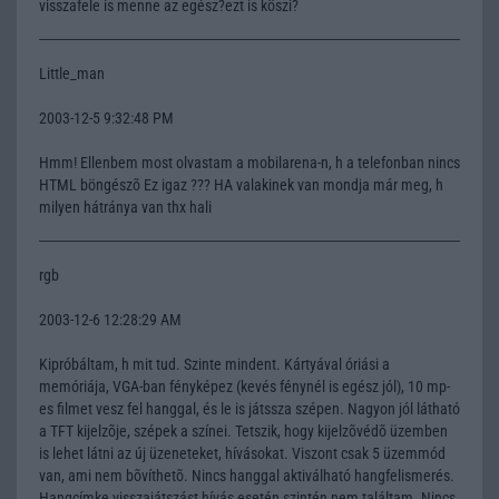
visszafele is menne az egész?ezt is köszi?
Little_man
2003-12-5 9:32:48 PM
Hmm! Ellenbem most olvastam a mobilarena-n, h a telefonban nincs
HTML böngészõ Ez igaz ??? HA valakinek van mondja már meg, h
milyen hátránya van thx hali
rgb
2003-12-6 12:28:29 AM
Kipróbáltam, h mit tud. Szinte mindent. Kártyával óriási a
memóriája, VGA-ban fényképez (kevés fénynél is egész jól), 10 mp-
es filmet vesz fel hanggal, és le is játssza szépen. Nagyon jól látható
a TFT kijelzõje, szépek a színei. Tetszik, hogy kijelzõvédõ üzemben
is lehet látni az új üzeneteket, hívásokat. Viszont csak 5 üzemmód
van, ami nem bõvíthetõ. Nincs hanggal aktiválható hangfelismerés.
Hangcímke visszajátszást hívás esetén szintén nem találtam. Nincs