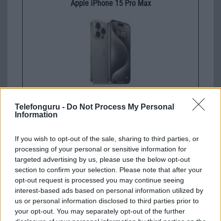
Apple iPhone 15 Pro Max
Nyugati GSM
Telefonguru -
Do Not Process My Personal
320.000 Ft (új)
Information
If you wish to opt-out of the sale, sharing to third parties, or
Pityu
processing of your personal or sensitive information for
targeted advertising by us, please use the below opt-out
2003-12-2 10:49:13 PM
section to confirm your selection. Please note that after your
opt-out request is processed you may continue seeing
Hát, ez a teló bizony elég királyul sikerült! Mindent tud, amit egy
interest-based ads based on personal information utilized by
üzleti telefonnak tudnia kell. Méltó ellenfele a SE P900-nak! Bárcsak
us or personal information disclosed to third parties prior to
lenne pénzem egy ilyenre! :-)))
your opt-out. You may separately opt-out of the further