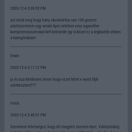
2003-12-4 3:09:53 PM
azt nézd meg hogy hány okostelefon van 100 gramm
alatt!szerintem egy se!aki ilyen telefont vesz egyenlõre
kompromisszumokat kell kötnie!de így is közel ez a legkisebb ebben
a kategóriában!
Erwin
2003-12-4 3:11:12 PM
ja és aza kérdésem lenne hogy ezzel lehet e word fájlt
szerkeszteni???
Fonix
2003-12-4 5:48:51 PM
Szerintem lehetséges, hogy 60 rongyért szerzett ilyet. Valószínûleg