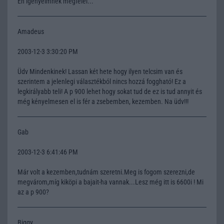
Én igényeimnek megfelel...
Amadeus
2003-12-3 3:30:20 PM
Üdv Mindenkinek! Lassan két hete hogy ilyen telcsim van és
szerintem a jelenlegi választékból nincs hozzá foggható! Ez a
legkirályabb teli! A p 900 lehet hogy sokat tud de ez is tud annyit és
még kényelmesen el is fér a zsebemben, kezemben. Na üdv!!!
Gab
2003-12-3 6:41:46 PM
Már volt a kezemben,tudnám szeretni.Meg is fogom szerezni,de
megvárom,míg kiköpi a bajait-ha vannak...Lesz még itt is 6600i ! Mi
az a p 900?
Biggy