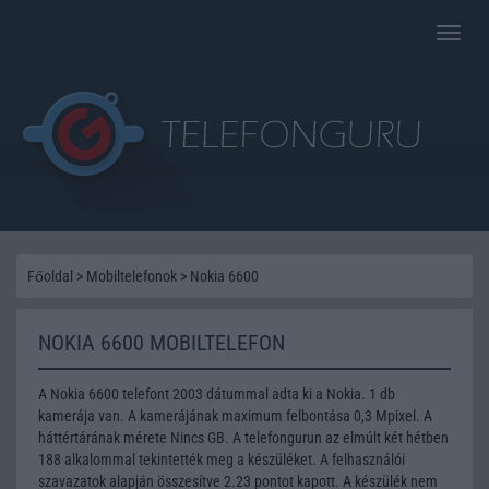
Toggle
naviga
Főoldal
>
Mobiltelefonok
>
Nokia 6600
NOKIA 6600 MOBILTELEFON
A Nokia 6600 telefont 2003 dátummal adta ki a Nokia. 1 db
kamerája van. A kamerájának maximum felbontása 0,3 Mpixel. A
háttértárának mérete Nincs GB. A telefongurun az elmúlt két hétben
188 alkalommal tekintették meg a készüléket. A felhasználói
szavazatok alapján összesítve 2.23 pontot kapott. A készülék nem