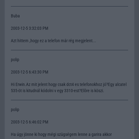
Buba
2003-12-5 3:32:03 PM
Azt hittem ,hogy ez a telefon már rég megjelent...
polip
2003-12-5 6:43:30 PM
Hi Erwin.Az mit jelent hogy csak dct4 es telefonokhoz jó?Egy alcatel
535-öt is kitudnál kódolni v egy 3310-est?Elõre is köszi.
polip
2003-12-5 6:46:02 PM
Ha úgy jönne ki hogy mégi szügségem lenne a garira akkor