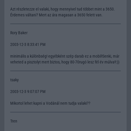
Azt részletezze el valaki, hogy mennyivel tud többet mint a 3650.
Érdemes váltani? Mert az ára magasan a 3650 felett van.
Rory Baker
2003-12-3 8:33:41 PM
minimális a különbség! egyébként szép darab ez a mobil!Senki, már
veheted a pisztolyt mert biztos, hogy 80-70rugó lesz fél év múlva!!:))
tsaky
2003-12-3 9:07:07 PM
Mikortol lehet kapni a Vodánál nem tudja valaki??
Tren