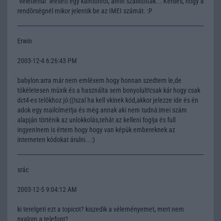
"véletlenül" leesett egy kamionról, amin szállították... Kérdés, hogy a
rendõrségnél mikor jelentik be az IMEI számát. :P
Erwin
2003-12-4 6:26:43 PM
babylon:arra már nem emléxem hogy honnan szedtem le,de
tökéletesen müxik és a használta sem bonyolult!csak kár hogy csak
dct4-es telókhoz jó:((!szal ha kell vkinek kód,akkor jelezze ide és én
adok egy mailcímet!ja és még annak aki nem tudná:imei szám
alapján történik az unlokkolás,tehát az kelleni fog!ja és full
ingyen!nem is értem hogy hogy van képük embereknek az
interneten kódokat árulni...:)
srác
2003-12-5 9:04:12 AM
ki terelgeti ezt a topicot? kiszedik a véleményemet, mert nem
nyalom a telefont?