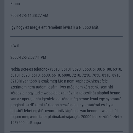
Ethan
2003-12-6 11:38:27 AM
Így hogy ez megjelent remélem leviszik a N 3650 árát.
Erwin
2003-12-6 2:07:41 PM
Nokia Dct4-es telefonok (3510, 3510i, 3590, 3650, 5100, 6100, 6310,
6310i, 6390, 6510, 6600, 6610, 6800, 7210, 7250, 7650, 8310, 8910,
8910i)! van több is csak még Mo-n nem kaphatók!visszafele
szerintem nem tudom lezárni!ilyet még nem kért senki sem!vki
kérdezte hogy tud e weboldalakat nézni a telccsi!hát alapból benne
van az opera,tehát igen!elvileg kéne még benne lenni egy nyomtató
proginak is(HP),ami kékfogon beszélget a nyomtatóval és így a
telcsirõl lehet egybõl nyomtatni!világóra is van benne... westelnél
fogom megvenni fater platinakártyájára,és 20000 huf kezdõrészlet +
12*7500 huf! napá