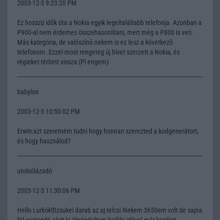
2003-12-3 9:23:20 PM
Ez hosszú idõk óta a Nokia egyik legeltaláltabb telefonja. Azonban a
P900-al nem érdemes összehasonlítani, mert még a P800 is veri.
Más kategória, de valószínû nekem is ez lesz a következõ
telefonom. Ezzel most rengeteg új hívet szerzett a Nokia, és
régieket térített vissza (Pl engem)
babylon
2003-12-3 10:50:02 PM
Erwin:azt szeretném tudni hogy honnan szerezted a kodgenerátort,
és hogy használod?
utolsólázadó
2003-12-3 11:30:06 PM
Hello Lurkók!Dzsukel darab az uj telcsi.Nekem 3650em volt de sajna
fél esztendö alatt ki ábrándultam belõle,idõvel már kezdett