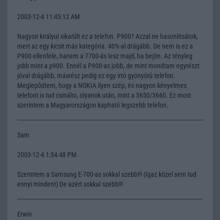
2003-12-4 11:45:12 AM
Nagyon királyul sikarült ez a telefon. P900? Azzal ne hasonlítsátok,
mert az egy kicsit más kategória. 40%-al drágább. De nem is ez a
P900 ellenfele, hanem a 7700-ás lesz majd, ha bejön. Az tényleg
jobb mint a p900. Ennél a P900-as jobb, de mint mondtam egyrészt
jóval drágább, másrész pedig ez egy irtó gyönyörû telefon.
Meglepõdtem, hogy a NOKIA ilyen szép, és nagyon kényelmes
telefont is tud csinálni, olyanok után, mint a 3650/3660. Ez most
szerintem a Magyarországon kapható legszebb telefon.
Sam
2003-12-4 1:54:48 PM
Szerintem a Samsung E-700-as sokkal szebb!!! (Igaz közel sem tud
ennyi mindent) De azért sokkal szebb!!!
Erwin