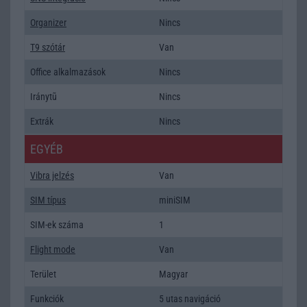
Organizer
Nincs
T9 szótár
Van
Office alkalmazások
Nincs
Iránytũ
Nincs
Extrák
Nincs
EGYÉB
Vibra jelzés
Van
SIM típus
miniSIM
SIM-ek száma
1
Flight mode
Van
Terület
Magyar
Funkciók
5 utas navigáció