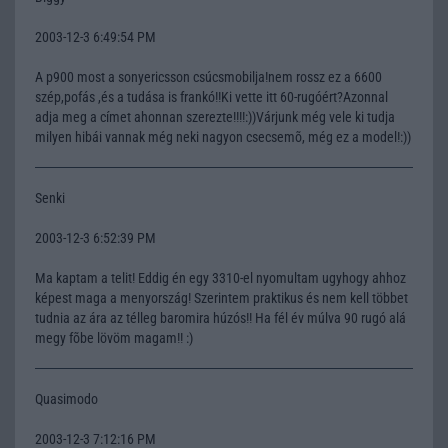
2003-12-3 6:49:54 PM
A p900 most a sonyericsson csúcsmobilja!nem rossz ez a 6600
szép,pofás ,és a tudása is frankó!!Ki vette itt 60-rugóért?Azonnal
adja meg a címet ahonnan szerezte!!!!:))Várjunk még vele ki tudja
milyen hibái vannak még neki nagyon csecsemõ, még ez a model!:))
Senki
2003-12-3 6:52:39 PM
Ma kaptam a telit! Eddig én egy 3310-el nyomultam ugyhogy ahhoz
képest maga a menyország! Szerintem praktikus és nem kell többet
tudnia az ára az télleg baromira húzós!! Ha fél év múlva 90 rugó alá
megy fõbe lövöm magam!! :)
Quasimodo
2003-12-3 7:12:16 PM