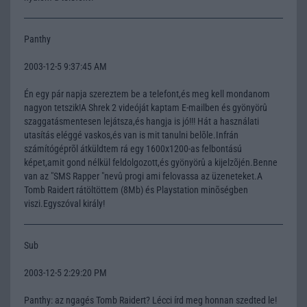
Panthy
2003-12-5 9:37:45 AM
Én egy pár napja szereztem be a telefont,és meg kell mondanom
nagyon tetszik!A Shrek 2 videóját kaptam E-mailben és gyönyörû
szaggatásmentesen lejátsza,és hangja is jó!!! Hát a használati
utasítás eléggé vaskos,és van is mit tanulni belõle.Infrán
számítógéprõl átküldtem rá egy 1600x1200-as felbontású
képet,amit gond nélkül feldolgozott,és gyönyörû a kijelzõjén.Benne
van az "SMS Rapper "nevû progi ami felovassa az üzeneteket.A
Tomb Raidert rátöltöttem (8Mb) és Playstation minõségben
viszi.Egyszóval király!
Sub
2003-12-5 2:29:20 PM
Panthy: az ngagés Tomb Raidert? Lécci írd meg honnan szedted le!