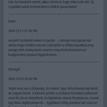
Hát, ha hatvanért vetted, akkor várhatod, hogy mikor esik szét :)))
Legalább tudod érvényesíteni a NOKIA garanciádat!
Erwin
2003-12-3 1:57:36 PM
annyiért hozhatnál nekem is igazán...:) amugy meg igazad van
abban hogy mindent tud,ami csak kelhet a hétköznapokban,meg
amúgy is!én elvileg karira veszem meg részletfizetéssel azt
kodgenerátor progival függetlenítem...
Smeagol
2003-12-3 3:20:43 PM
Végre meg van a Drágaság. Az enyém. Igaz néha lelassul egy kicsit,
de nagyon bírom. A kamera szintén a szokásos következõ pillanatot
veszi fel, de ez elviselhetõ, ha digitálisan akarok fényképezni, veszek
egy Nikon digifényképezõt... Egyébként télleg mindent tud, azaz az