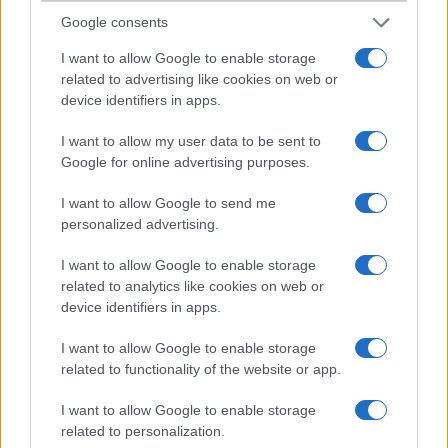
Google consents
I want to allow Google to enable storage
Erwin
related to advertising like cookies on web or
2003-12-3 8:40:02 AM
device identifiers in apps.
a fogása király!és élõben nem is olyan széles!azt bírom hogy az
I want to allow my user data to be sent to
okosoknak mindig van vmi bajuk... ennél most nincs jobb
Google for online advertising purposes.
maroktelefon! a p900-zal tényleg felesleges összehasonlítani!az
biztos hogy ilyet fogok venni!telecomban már letesztelték...
I want to allow Google to send me
personalized advertising.
Pierre
I want to allow Google to enable storage
related to analytics like cookies on web or
2003-12-3 10:25:39 AM
device identifiers in apps.
Ha választanom kéne, hogy ingyen ezt kapjam vagy a P900-at, akkor
I want to allow Google to enable storage
a P900-ra szavaznék... :)) De árban nem ugyanaz a kategória! P900
related to functionality of the website or app.
függetlenül 190, ez meg 120 körül. Kíváncsi vagyok, késõbb is
megmarad-e a különbség.
I want to allow Google to enable storage
related to personalization.