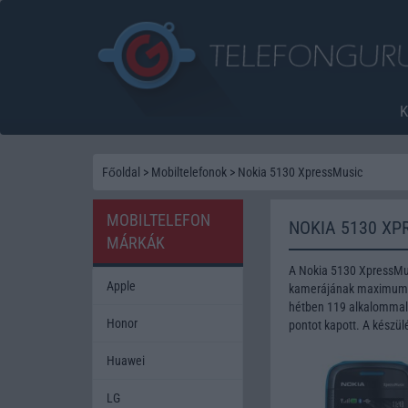
Főoldal
>
Mobiltelefonok
>
Nokia 5130 XpressMusic
MOBILTELEFON
NOKIA 5130 XP
MÁRKÁK
A Nokia 5130 XpressMus
Apple
kamerájának maximum fe
hétben 119 alkalommal 
Honor
pontot kapott. A készü
Huawei
LG