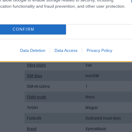
Organizer
Van
cation functionality and fraud prevention, and other user protection.
T9 szótár
Van
Office alkalmazások
Nincs
CONFIRM
Iránytũ
Nincs
Extrák
Nincs
Data Deletion
Data Access
Privacy Policy
EGYÉB
Vibra jelzés
Van
SIM típus
miniSIM
SIM-ek száma
1
Flight mode
Nincs
Terület
Magyar
Funkciók
Dedicated music keys
Brand
XpressMusic