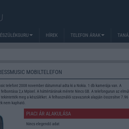
KÉSZÜLÉKGURU
HÍREK
TELEFON ÁRAK
TANÁ
RESSMUSIC MOBILTELEFON
ic telefont 2008 november dátummal adta ki a Nokia. 1 db kamerája van. A
lbontása 2,x Mpixel. A háttértárának mérete Nincs GB. A telefongurun az elmúl
tekintették meg a készüléket. A felhasználói szavazatok alapján összesítve 7.96
lék nem kapható.
PIACI ÁR ALAKULÁSA
Nincs elegendő adat