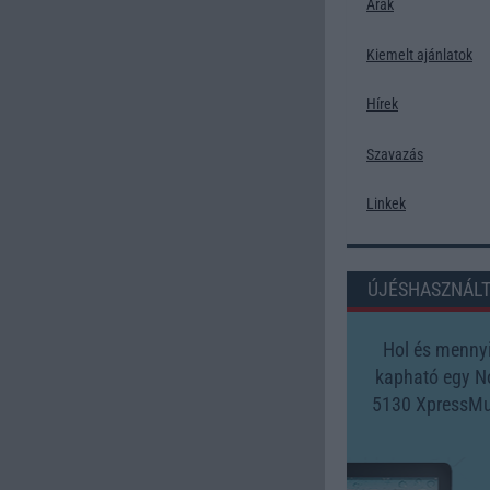
Árak
Kiemelt ajánlatok
Hírek
Szavazás
Linkek
ÚJÉSHASZNÁL
Hol és mennyi
kapható egy N
5130 XpressMu