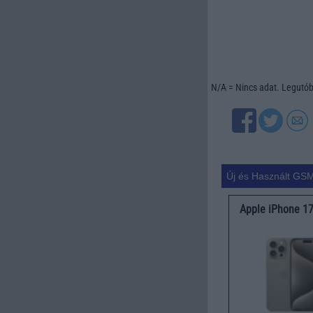
N/A = Nincs adat. Legutóbb
Új és Használt GSM
Apple iPhone 1