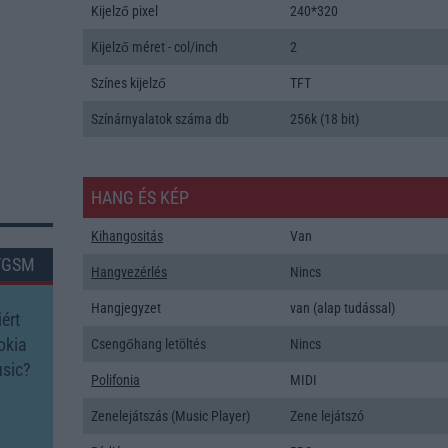
Kijelző pixel
240*320
Kijelző méret - col/inch
2
Színes kijelző
TFT
Színárnyalatok száma db
256k (18 bit)
HANG ÉS KÉP
Kihangositás
Van
TGSM
Hangvezérlés
Nincs
Hangjegyzet
van (alap tudással)
ért
okia
Csengőhang letöltés
Nincs
sic?
Polifonia
MIDI
Zenelejátszás (Music Player)
Zene lejátszó