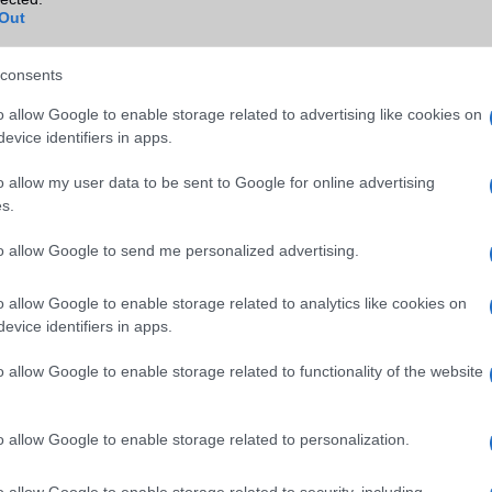
TV/USB kapcsolat
Nincs
Out
GPS
nincs
consents
Push to Talk
Nincs
o allow Google to enable storage related to advertising like cookies on
AKKUMULÁTOR
evice identifiers in apps.
Típus
Li-Ion
o allow my user data to be sent to Google for online advertising
s.
Készenléti idő h /
288
Cserélhetőség
to allow Google to send me personalized advertising.
Beszélgetési idő h /
6
Gyorstöltés
o allow Google to enable storage related to analytics like cookies on
evice identifiers in apps.
ALKALMAZÁSOK ÉS ÉRZÉKELŐK
o allow Google to enable storage related to functionality of the website
Java
2,x MIDP
Flash
/
Ujjlenyomat olvasó
Light Flash
o allow Google to enable storage related to personalization.
SNS integráció
Nincs
o allow Google to enable storage related to security, including