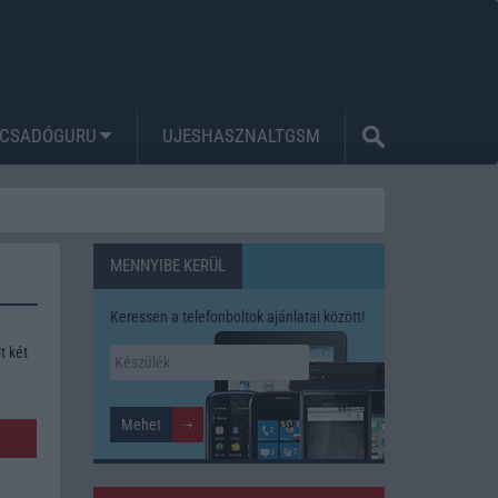
CSADÓGURU
UJESHASZNALTGSM
MENNYIBE KERÜL
Keressen a telefonboltok ajánlatai között!
t két