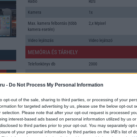
Rádió
RDS
Kamera
1x
Max. kamera felbontás (több
2,x Mpixel
kamera esetén)
Video lejátszás
Video lejátszó
MEMÓRIA ÉS TÁRHELY
Telefonkönyv db
2000
Min. memória
30 MB
ru -
Do Not Process My Personal Information
Min. háttértár
Nincs
Memória bővíthetőség
T-Flash/microSD
to opt-out of the sale, sharing to third parties, or processing of your per
formation for targeted advertising by us, please use the below opt-out s
ADATCSERE
r selection. Please note that after your opt-out request is processed y
k: 84
eing interest-based ads based on personal information utilized by us or
GPRS
Van
disclosed to third parties prior to your opt-out. You may separately opt-
EDGE
Van
losure of your personal information by third parties on the IAB’s list of