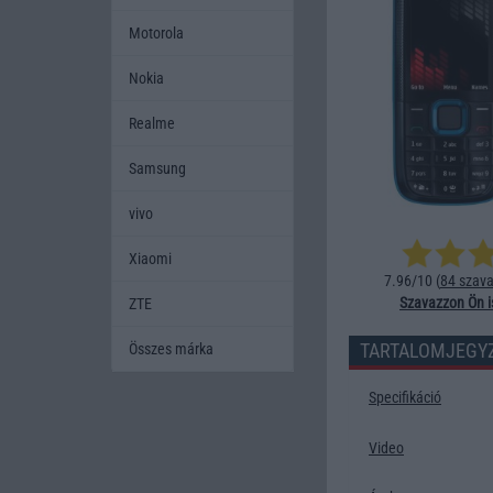
Motorola
Nokia
Realme
Samsung
vivo
Xiaomi
7.96/10 (
84 szava
Szavazzon Ön i
ZTE
TARTALOMJEGY
Összes márka
Specifikáció
Video