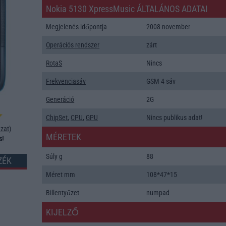
Nokia 5130 XpressMusic ÁLTALÁNOS ADATAI
Megjelenés időpontja
2008 november
Operációs rendszer
zárt
RotaS
Nincs
Frekvenciasáv
GSM 4 sáv
Generáció
2G
ChipSet
,
CPU
,
GPU
Nincs publikus adat!
zat
)
MÉRETEK
s!
Súly g
88
ZÉK
Méret mm
108*47*15
Billentyűzet
numpad
KIJELZŐ