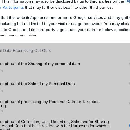
. This information may also be disclosed by us to third parties on the
IA
WAP
v2,x
Participants
that may further disclose it to other third parties.
EMS
/E-mail
eMail
 that this website/app uses one or more Google services and may gath
including but not limited to your visit or usage behaviour. You may click 
MMS
Van
 to Google and its third-party tags to use your data for below specifi
ogle consent section.
Infraport
Nincs
k
Bluetooth
v2,x
l Data Processing Opt Outs
tás
B/T extra
A2DP
kkal
o opt-out of the Sharing of my personal data.
Wi-Fi (alap)
g/b
Nincs
In
Wi-Fi Direct
Nincs
 árak
o opt-out of the Sale of my Personal Data.
Wi-Fi extra
Nincs
In
Wi-Fi HotSpot
Nincs
to opt-out of processing my Personal Data for Targeted
ing.
Blackberry
Nincs
In
a
ok
NFC
Nincs
o opt-out of Collection, Use, Retention, Sale, and/or Sharing
ersonal Data that Is Unrelated with the Purposes for which it
lected.