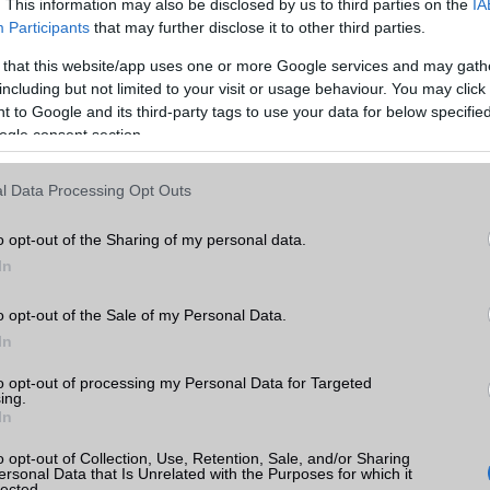
. This information may also be disclosed by us to third parties on the
IA
Min. háttértár
128 MB
Participants
that may further disclose it to other third parties.
Memória bővíthetőség
T-Flash/microSD
 that this website/app uses one or more Google services and may gath
G
including but not limited to your visit or usage behaviour. You may click 
ADATCSERE
k
 to Google and its third-party tags to use your data for below specifi
ogle consent section.
GPRS
Van
tás
kkal
EDGE
Nincs
l Data Processing Opt Outs
 árak
WAP
Nincs
o opt-out of the Sharing of my personal data.
EMS
/E-mail
Nincs
In
MMS
Nincs
o opt-out of the Sale of my Personal Data.
Infraport
Nincs
a
In
ok
Bluetooth
Nincs
to opt-out of processing my Personal Data for Targeted
ing.
B/T extra
Nincs
In
Wi-Fi (alap)
g/b
Nincs
o opt-out of Collection, Use, Retention, Sale, and/or Sharing
ersonal Data that Is Unrelated with the Purposes for which it
lected.