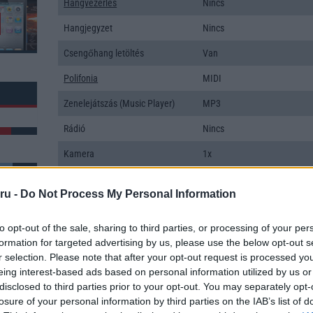
Hangvezérlés
Nincs
Hangjegyzet
Nincs
Csengőhang letöltés
Van
Polifonia
MIDI
Zenelejátszás (Music Player)
MP3
Rádió
Nincs
Kamera
1x
Max. kamera felbontás (több
0,3 Mpixel
kamera esetén)
ru -
Do Not Process My Personal Information
Video lejátszás
Video lejátszó
k: 9
to opt-out of the sale, sharing to third parties, or processing of your per
formation for targeted advertising by us, please use the below opt-out s
MEMÓRIA ÉS TÁRHELY
r selection. Please note that after your opt-out request is processed y
eing interest-based ads based on personal information utilized by us or
Telefonkönyv db
4000
disclosed to third parties prior to your opt-out. You may separately opt-
Min. memória
48 MB
losure of your personal information by third parties on the IAB’s list of