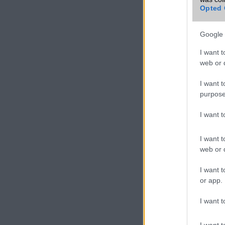
Opted 
Google 
I want t
web or d
I want t
purpose
I want 
I want t
web or d
I want t
or app.
I want t
I want t