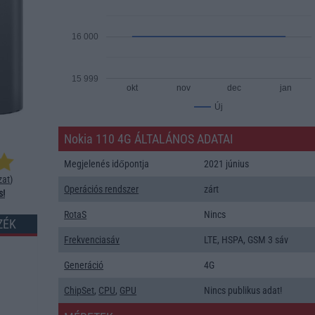
16 000
15 999
okt
nov
dec
jan
Új
Nokia 110 4G ÁLTALÁNOS ADATAI
Megjelenés időpontja
2021 június
zat
)
Operációs rendszer
zárt
s!
RotaS
Nincs
ZÉK
Frekvenciasáv
LTE, HSPA, GSM 3 sáv
Generáció
4G
ChipSet
,
CPU
,
GPU
Nincs publikus adat!