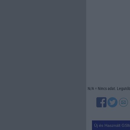
N/A = Nincs adat. Legutóbb
Új és Használt GSM