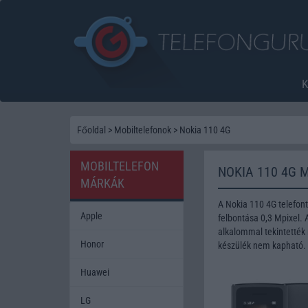
Főoldal
>
Mobiltelefonok
>
Nokia 110 4G
MOBILTELEFON
NOKIA 110 4G 
MÁRKÁK
A Nokia 110 4G telefon
Apple
felbontása 0,3 Mpixel.
alkalommal tekintették 
Honor
készülék nem kapható.
Huawei
LG