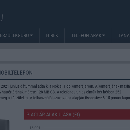
KÉSZÜLÉKGURU
HÍREK
TELEFON ÁRAK
TANÁ
MOBILTELEFON
t 2021 június dátummal adta ki a Nokia. 1 db kamerája van. A kamerájának max
 A háttértárának mérete 128 MB GB. A telefongurun az elmúlt két hétben 252
meg a készüléket. A felhasználói szavazatok alapján összesítve 8.15 pontot kapo
PIACI ÁR ALAKULÁSA (Ft)
16 001