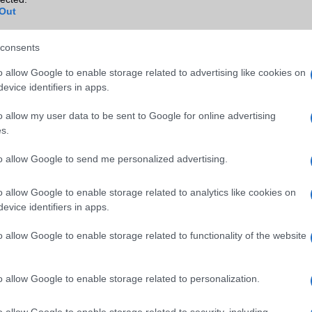
Wi-Fi Direct
Nincs
Out
Wi-Fi extra
Nincs
consents
Wi-Fi HotSpot
Nincs
o allow Google to enable storage related to advertising like cookies on
Blackberry
Nincs
evice identifiers in apps.
NFC
Nincs
o allow my user data to be sent to Google for online advertising
TV/USB kapcsolat
Nincs
s.
GPS
nincs
to allow Google to send me personalized advertising.
Push to Talk
Nincs
o allow Google to enable storage related to analytics like cookies on
AKKUMULÁTOR
evice identifiers in apps.
Típus
Li-Ion
o allow Google to enable storage related to functionality of the website
Készenléti idő h /
Nincs publikus adat!
Cserélhetőség
o allow Google to enable storage related to personalization.
Beszélgetési idő h /
Nincs publikus adat!
Gyorstöltés
o allow Google to enable storage related to security, including