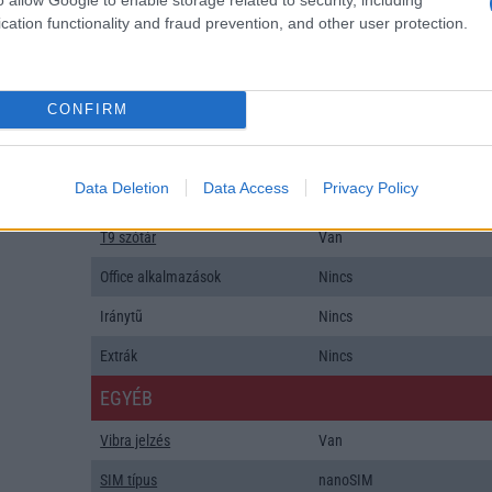
cation functionality and fraud prevention, and other user protection.
ALKALMAZÁSOK ÉS ÉRZÉKELŐK
Java
Nincs
CONFIRM
Flash
/
Ujjlenyomat olvasó
Nincs
SNS integráció
Nincs
Data Deletion
Data Access
Privacy Policy
Organizer
Van
T9 szótár
Van
Office alkalmazások
Nincs
Iránytũ
Nincs
Extrák
Nincs
EGYÉB
Vibra jelzés
Van
SIM típus
nanoSIM