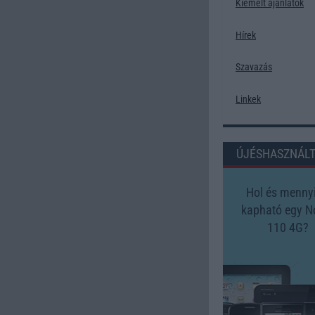
Kiemelt ajánlatok
Hírek
Szavazás
Linkek
ÚJÉSHASZNÁL
Hol és mennyi
kapható egy N
110 4G?