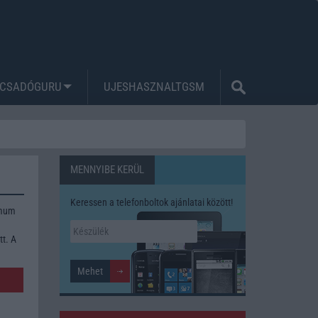
CSADÓGURU
UJESHASZNALTGSM
MENNYIBE KERÜL
Keressen a telefonboltok ajánlatai között!
imum
tt. A