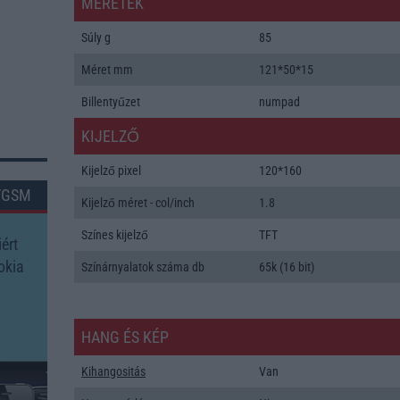
MÉRETEK
Súly g
85
Méret mm
121*50*15
Billentyűzet
numpad
KIJELZŐ
Kijelző pixel
120*160
TGSM
Kijelző méret - col/inch
1.8
Színes kijelző
TFT
ért
okia
Színárnyalatok száma db
65k (16 bit)
HANG ÉS KÉP
Kihangositás
Van