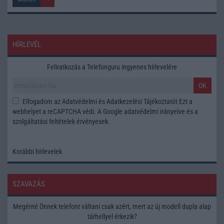
HÍRLEVÉL
Feliratkozás a Telefonguru ingyenes hírlevelére
OK
Elfogadom az
Adatvédelmi és Adatkezelési Tájékoztatót
Ezt a
webhelyet a reCAPTCHA védi. A Google
adatvédelmi irányelve
és a
szolgáltatási feltételek
érvényesek.
Korábbi hírlevelek
SZAVAZÁS
Megérné Önnek telefont váltani csak azért, mert az új modell dupla alap
tárhellyel érkezik?