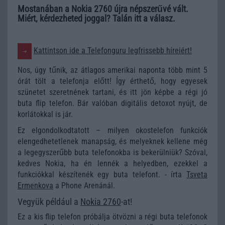
Mostanában a Nokia 2760 újra népszerűvé vált.
Miért, kérdezheted joggal? Talán itt a válasz.
Kattintson ide a Telefonguru legfrissebb híreiért!
Nos, úgy tűnik, az átlagos amerikai naponta több mint 5
órát tölt a telefonja előtt! Így érthető, hogy egyesek
szünetet szeretnének tartani, és itt jön képbe a régi jó
buta flip telefon. Bár valóban digitális detoxot nyújt, de
korlátokkal is jár.
Ez elgondolkodtatott – milyen okostelefon funkciók
elengedhetetlenek manapság, és melyeknek kellene még
a legegyszerűbb buta telefonokba is bekerülniük? Szóval,
kedves Nokia, ha én lennék a helyedben, ezekkel a
funkciókkal készítenék egy buta telefont. - írta
Tsveta
Ermenkova
a Phone Arenánál.
Vegyük például a
Nokia 2760
-at!
Ez a kis flip telefon próbálja ötvözni a régi buta telefonok