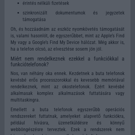
érintés nélküli fizetések
szinkronizált dokumentumok és jegyzetek
támogatása
Oh, és hozzáadnám az eszköz nyomkövetés támogatását
is, valami hasonlót, de egyszerűbbet, mint az Apple’s Find
My vagy a Google’s Find My Device hálózat. Még akkor is,
ha a telefon olcsó, az elvesztése sosem jön jól.
Miért nem rendelkeznek ezekkel a funkciókkal a
funkciótelefonok?
Nos, van néhány oka ennek. Kezdetnek a buta telefonok
kevésbé erős processzorokkal és kevesebb memóriával
rendelkeznek, mint az okostelefonok. Ezért kevésbé
alkalmasak komplex alkalmazások futtatására vagy
multitaskingra.
Emellett a buta telefonok egyszerűbb operációs
rendszereket futtatnak, amelyeket alapvető funkciókra,
például hívásra, üzenetküldésre és könnyű
webböngészésre terveztek. Ezek a rendszerek nem