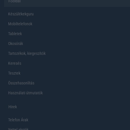
Főoldal
Készülékekguru
Mobiltelefonok
Tabletek
Okosórák
Tartozékok, kiegeszítők
Keresés
Tesztek
Összehasonlítás
Használati útmutatók
Hirek
Telefon Árak
Yettel akciók