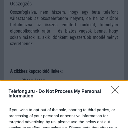
Összegzés
Összefoglalva, nem hiszem, hogy egy buta telefont
választanék az okostelefonom helyett, de ha az előbbi
tartalmazná az összes említett funkciót, komolyan
elgondolkodnék rajta – és biztos vagyok benne, hogy
sokan mások is, akik időnként egyszerűbb mobilélményt
szeretnének.
A cikkhez kapcsolódó linkek:
Phone Arena
Telefonguru -
Do Not Process My Personal
Information
If you wish to opt-out of the sale, sharing to third parties, or
processing of your personal or sensitive information for
targeted advertising by us, please use the below opt-out
section to confirm your selection. Please note that after your