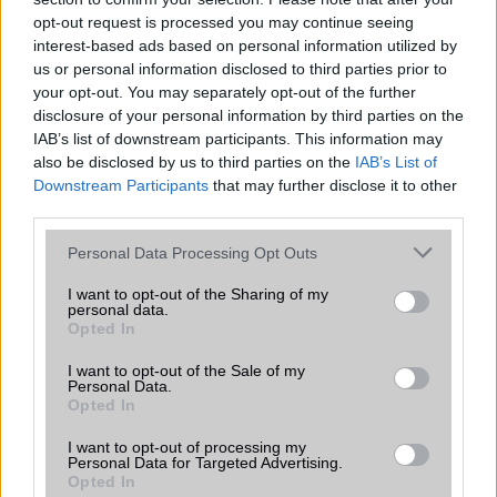
opt-out request is processed you may continue seeing
Új és Használt GSM kiemelt ajánlatok
interest-based ads based on personal information utilized by
us or personal information disclosed to third parties prior to
your opt-out. You may separately opt-out of the further
Samsung Galaxy S26 Ultra
disclosure of your personal information by third parties on the
IAB’s list of downstream participants. This information may
also be disclosed by us to third parties on the
IAB’s List of
Downstream Participants
that may further disclose it to other
third parties.
Please note that this website/app uses one or more Google
Personal Data Processing Opt Outs
services and may gather and store information including but
not limited to your visit or usage behaviour. You may click to
I want to opt-out of the Sharing of my
Nelly GSM
personal data.
grant or deny consent to Google and its third-party tags to
Opted In
350.000 Ft (új)
use your data for below specified purposes in below Google
consent section.
I want to opt-out of the Sale of my
Personal Data.
Samsung Galaxy S26 Ultra
Opted In
I want to opt-out of processing my
Personal Data for Targeted Advertising.
Opted In