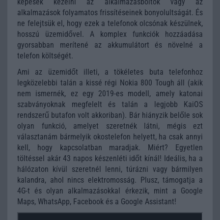
képesek kezelni az alkalmazásboltok vagy az
alkalmazások folyamatos frissítéseinek bonyolultságát. És
ne felejtsük el, hogy ezek a telefonok olcsónak készülnek,
hosszú üzemidővel. A komplex funkciók hozzáadása
gyorsabban merítené az akkumulátort és növelné a
telefon költségét.
Ami az üzemidőt illeti, a tökéletes buta telefonhoz
legközelebbi talán a kissé régi Nokia 800 Tough áll (akik
nem ismernék, ez egy 2019-es modell, amely katonai
szabványoknak megfelelt és talán a legjobb KaiOS
rendszerű butafon volt akkoriban). Bár hiányzik belőle sok
olyan funkció, amelyet szeretnék látni, mégis ezt
választanám bármelyik okostelefon helyett, ha csak annyi
kell, hogy kapcsolatban maradjak. Miért? Egyetlen
töltéssel akár 43 napos készenléti időt kínál! Ideális, ha a
hálózaton kívül szeretnél lenni, túrázni vagy bármilyen
kalandra, ahol nincs elektromosság. Plusz, támogatja a
4G-t és olyan alkalmazásokkal érkezik, mint a Google
Maps, WhatsApp, Facebook és a Google Assistant!