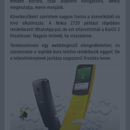
minden extrára, csak alapvető navigációra, amely
megmutatja, merre menjünk.
Következőként szerintem nagyon fontos a üzenetküldő és
hívó alkalmazás. A Nokia 2720 például régebben
rendelkezett WhatsApp-pal, de ezt eltávolították a KaiOS 3
frissítéssel. Nagyon örülnék, ha visszatérne.
Természetesen egy webböngésző elengedhetetlen, és
szerencsére a legtöbb buta telefon rendelkezik eggyel. De
a teljesítményének javítása nagyszerű frissítés lenne.