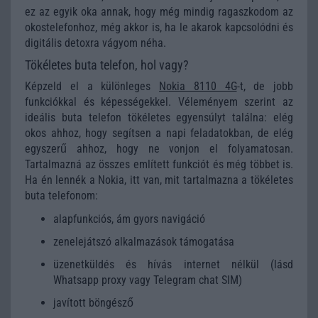
ez az egyik oka annak, hogy még mindig ragaszkodom az
okostelefonhoz, még akkor is, ha le akarok kapcsolódni és
digitális detoxra vágyom néha.
Tökéletes buta telefon, hol vagy?
Képzeld el a különleges
Nokia 8110 4G
-t, de jobb
funkciókkal és képességekkel. Véleményem szerint az
ideális buta telefon tökéletes egyensúlyt találna: elég
okos ahhoz, hogy segítsen a napi feladatokban, de elég
egyszerű ahhoz, hogy ne vonjon el folyamatosan.
Tartalmazná az összes említett funkciót és még többet is.
Ha én lennék a Nokia, itt van, mit tartalmazna a tökéletes
buta telefonom:
alapfunkciós, ám gyors navigáció
zenelejátszó alkalmazások támogatása
üzenetküldés és hívás internet nélkül (lásd
Whatsapp proxy vagy Telegram chat SIM)
javított böngésző