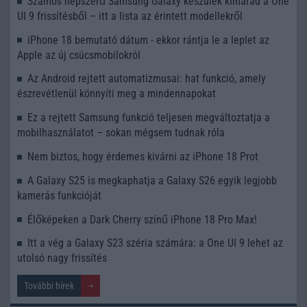
Számos népszerű Samsung Galaxy készülék kimarad a One
UI 9 frissítésből – itt a lista az érintett modellekről
iPhone 18 bemutató dátum - ekkor rántja le a leplet az
Apple az új csúcsmobilokról
Az Android rejtett automatizmusai: hat funkció, amely
észrevétlenül könnyíti meg a mindennapokat
Ez a rejtett Samsung funkció teljesen megváltoztatja a
mobilhasználatot – sokan mégsem tudnak róla
Nem biztos, hogy érdemes kivárni az iPhone 18 Prot
A Galaxy S25 is megkaphatja a Galaxy S26 egyik legjobb
kamerás funkcióját
Élőképeken a Dark Cherry színű iPhone 18 Pro Max!
Itt a vég a Galaxy S23 széria számára: a One UI 9 lehet az
utolsó nagy frissítés
További hírek