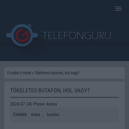
Toggle
naviga
Főoldal
>
Hírek
>
Tökéletes butafon, hol vagy?
TÖKÉLETES BUTAFON, HOL VAGY?
2024.07.24| Phone Arena
Címkék:
,
Nokia
butafon