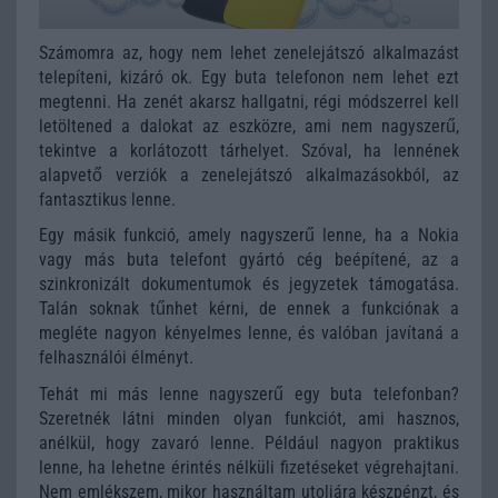
Számomra az, hogy nem lehet zenelejátszó alkalmazást
telepíteni, kizáró ok. Egy buta telefonon nem lehet ezt
megtenni. Ha zenét akarsz hallgatni, régi módszerrel kell
letöltened a dalokat az eszközre, ami nem nagyszerű,
tekintve a korlátozott tárhelyet. Szóval, ha lennének
alapvető verziók a zenelejátszó alkalmazásokból, az
fantasztikus lenne.
Egy másik funkció, amely nagyszerű lenne, ha a Nokia
vagy más buta telefont gyártó cég beépítené, az a
szinkronizált dokumentumok és jegyzetek támogatása.
Talán soknak tűnhet kérni, de ennek a funkciónak a
megléte nagyon kényelmes lenne, és valóban javítaná a
felhasználói élményt.
Tehát mi más lenne nagyszerű egy buta telefonban?
Szeretnék látni minden olyan funkciót, ami hasznos,
anélkül, hogy zavaró lenne. Például nagyon praktikus
lenne, ha lehetne érintés nélküli fizetéseket végrehajtani.
Nem emlékszem, mikor használtam utoljára készpénzt, és