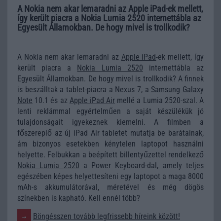
A Nokia nem akar lemaradni az Apple iPad-ek mellett,
így került piacra a Nokia Lumia 2520 internettábla az
Egyesült Államokban. De hogy mivel is trollkodik?
A Nokia nem akar lemaradni az
Apple iPad
-ek mellett, így
került piacra a
Nokia Lumia 2520
internettábla az
Egyesült Államokban. De hogy mivel is trollkodik? A finnek
is beszálltak a tablet-piacra a Nexus 7, a
Samsung Galaxy
Note
10.1 és az
Apple iPad Air
mellé a Lumia 2520-szal. A
lenti reklámmal egyértelműen a saját készülékük jó
tulajdonságait igyekeznek kiemelni. A filmben a
főszereplő az új iPad Air tabletet mutatja be barátainak,
ám bizonyos esetekben kénytelen laptopot használni
helyette. Felbukkan a beépített billentyűzettel rendelkező
Nokia Lumia 2520
a Power Keyboard-dal, amely teljes
egészében képes helyettesíteni egy laptopot a maga 8000
mAh-s akkumulátorával, méretével és még dögös
színekben is kapható. Kell ennél több?
Böngésszen tovább legfrissebb híreink között!