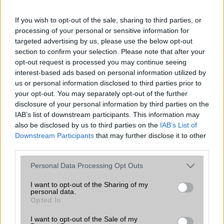
2026.07.12
| Android Central
Az Edge Panel az egyik leghasznosabb funkció, amely
If you wish to opt-out of the sale, sharing to third parties, or
jelentősen felgyorsítja a mindennapi használatot,
processing of your personal or sensitive information for
miközben a Pixel telefonokból továbbra is hiányzik.
targeted advertising by us, please use the below opt-out
section to confirm your selection. Please note that after your
opt-out request is processed you may continue seeing
interest-based ads based on personal information utilized by
us or personal information disclosed to third parties prior to
your opt-out. You may separately opt-out of the further
KAPCSOLÓDÓ HÍREK
disclosure of your personal information by third parties on the
IAB’s list of downstream participants. This information may
MWC: Ez a MeeGo utójda - videón a Jolla Sailfish
also be disclosed by us to third parties on the
IAB’s List of
Ilyen a Nokia első tablete!
Downstream Participants
that may further disclose it to other
third parties.
Október 22-én érkezik a Nokia phablete és táblagépe?
Please note that this website/app uses one or more Google
Personal Data Processing Opt Outs
iPod Shuffle NFC-vel: ebbõl lesz a Nokia újdonsága
services and may gather and store information including but
not limited to your visit or usage behaviour. You may click to
I want to opt-out of the Sharing of my
Nokia Lumia 2520: az első finn Windows tablet
personal data.
grant or deny consent to Google and its third-party tags to
Opted In
2K kijelzővel jöhet a Nokia Lumia 1820 és Lumia 1525
use your data for below specified purposes in below Google
consent section.
I want to opt-out of the Sale of my
Meglepetés! Nokia N1: alumínium tablet a finnektől