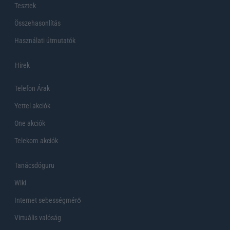
Tesztek
Összehasonlítás
Használati útmutatók
Hirek
Telefon Árak
Yettel akciók
One akciók
Telekom akciók
Tanácsdóguru
Wiki
Internet sebességmérő
Virtuális valóság