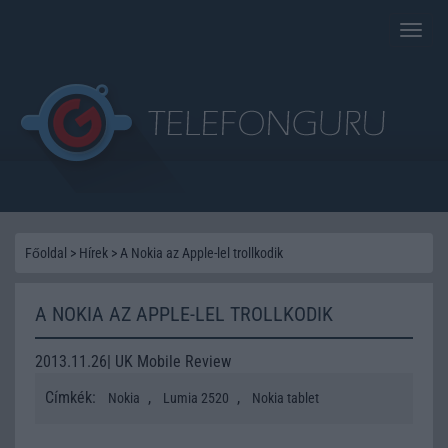
Toggle
naviga
Főoldal
>
Hírek
>
A Nokia az Apple-lel trollkodik
A NOKIA AZ APPLE-LEL TROLLKODIK
2013.11.26| UK Mobile Review
Címkék:
,
,
Nokia
Lumia 2520
Nokia tablet