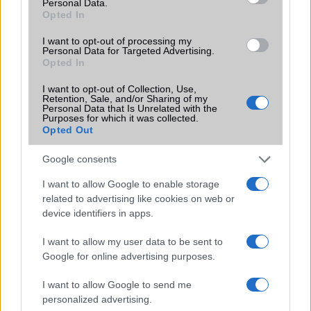
Personal Data.
Opted In
Videón az új Nokia mobil és tablet?
I want to opt-out of processing my
További hírek
Personal Data for Targeted Advertising.
Opted In
I want to opt-out of Collection, Use,
Retention, Sale, and/or Sharing of my
Personal Data that Is Unrelated with the
LEGOLVASOTTABBAK
Purposes for which it was collected.
Opted Out
Számos népszerű Samsung Galaxy készülék kimarad a One
UI 9 frissítésből – itt a lista az érintett modellekről
Google consents
iPhone 18 bemutató dátum - ekkor rántja le a leplet az
I want to allow Google to enable storage
Apple az új csúcsmobilokról
related to advertising like cookies on web or
device identifiers in apps.
Az Android rejtett automatizmusai: hat funkció, amely
észrevétlenül könnyíti meg a mindennapokat
I want to allow my user data to be sent to
Google for online advertising purposes.
Ez a rejtett Samsung funkció teljesen megváltoztatja a
mobilhasználatot – sokan mégsem tudnak róla
I want to allow Google to send me
personalized advertising.
Nem biztos, hogy érdemes kivárni az iPhone 18 Prot