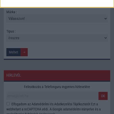
TELEFONOK GYORSLISTA
Márka :
Tipus :
HÍRLEVÉL
Feliratkozás a Telefonguru ingyenes hírlevelére
OK
Elfogadom az
Adatvédelmi és Adatkezelési Tájékoztatót
Ezt a
webhelyet a reCAPTCHA védi. A Google
adatvédelmi irányelve
és a