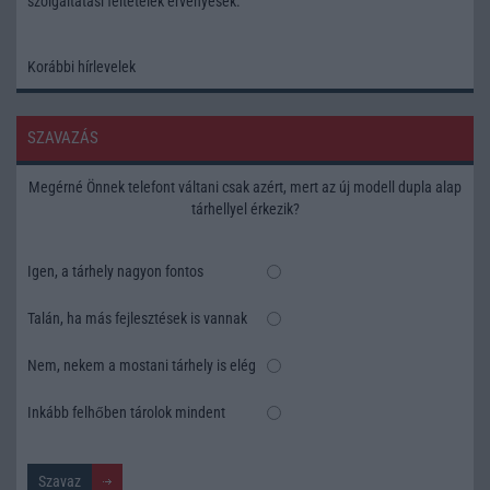
szolgáltatási feltételek
érvényesek.
Korábbi hírlevelek
SZAVAZÁS
Megérné Önnek telefont váltani csak azért, mert az új modell dupla alap
tárhellyel érkezik?
Igen, a tárhely nagyon fontos
Talán, ha más fejlesztések is vannak
Nem, nekem a mostani tárhely is elég
Inkább felhőben tárolok mindent