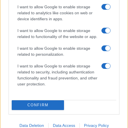
A Galaxy S25 is megkaphatja a Galaxy S26 egyik legjobb
I want to allow Google to enable storage
kamerás funkcióját
related to analytics like cookies on web or
device identifiers in apps.
Élőképeken a Dark Cherry színű iPhone 18 Pro Max!
I want to allow Google to enable storage
Itt a vég a Galaxy S23 széria számára: a One UI 9 lehet az
related to functionality of the website or app.
utolsó nagy frissítés
I want to allow Google to enable storage
További hírek
related to personalization.
I want to allow Google to enable storage
Mennyibe kerül
related to security, including authentication
functionality and fraud prevention, and other
Keressen a telefonboltok ajánlatai között!
user protection.
CONFIRM
Data Deletion
Data Access
Privacy Policy