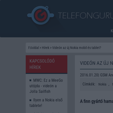
Főoldal
>
Hírek
>
Videón az új Nokia mobil és tablet?
KAPCSOLÓDÓ
VIDEÓN AZ ÚJ 
HÍREK
2016.01.20| GSM Ar
MWC: Ez a MeeGo
Címkék:
,
Nokia
utójda - videón a
Jolla Sailfish
Ilyen a Nokia első
A finn gyártó hama
tablete!