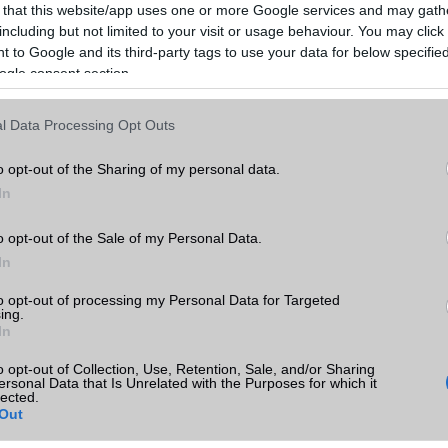
 that this website/app uses one or more Google services and may gath
including but not limited to your visit or usage behaviour. You may click 
 to Google and its third-party tags to use your data for below specifi
ogle consent section.
l Data Processing Opt Outs
o opt-out of the Sharing of my personal data.
ó linkek:
In
o opt-out of the Sale of my Personal Data.
In
to opt-out of processing my Personal Data for Targeted
ing.
In
o opt-out of Collection, Use, Retention, Sale, and/or Sharing
ersonal Data that Is Unrelated with the Purposes for which it
lected.
SM kiemelt ajánlatok
Out