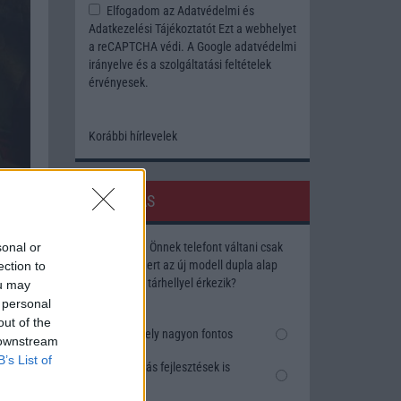
Elfogadom az
Adatvédelmi és
Adatkezelési Tájékoztatót
Ezt a webhelyet
a reCAPTCHA védi. A Google
adatvédelmi
irányelve
és a
szolgáltatási feltételek
érvényesek.
Korábbi hírlevelek
SZAVAZÁS
sonal or
Megérné Önnek telefont váltani csak
azért, mert az új modell dupla alap
ection to
tárhellyel érkezik?
ou may
 personal
out of the
Igen, a tárhely nagyon fontos
 downstream
B’s List of
Talán, ha más fejlesztések is
vannak