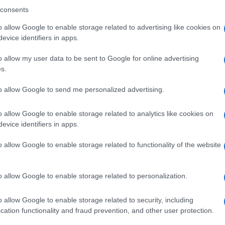
xy S25
Samsung Galaxy S26 Ultra
Samsung Galaxy S26
consents
o allow Google to enable storage related to advertising like cookies on
evice identifiers in apps.
o allow my user data to be sent to Google for online advertising
s.
to allow Google to send me personalized advertising.
m
Nelly GSM
Euro Gsm
(új)
350.000 Ft (új)
267.000 Ft (új)
o allow Google to enable storage related to analytics like cookies on
evice identifiers in apps.
o allow Google to enable storage related to functionality of the website
s népszerű Samsung
iPhone 18 bemutató dát
o allow Google to enable storage related to personalization.
 készülék kimarad a
ekkor rántja le a leplet 
9 frissítésből – itt a
Apple az új csúcsmobil
z érintett modellekről
o allow Google to enable storage related to security, including
2026.06.29
| Phone Arena
cation functionality and fraud prevention, and other user protection.
 Arena
A szeptemberi eseményen az iPhone 18
 új mesterséges
modellek mellett a régóta pletykált