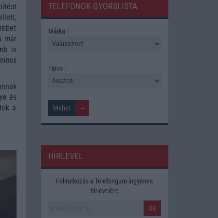
TELEFONOK GYORSLISTA
ítést
lett,
ebbet
Márka :
a már
mb is
nincs
Tipus :
annak
lye és
tok a
HÍRLEVÉL
Feliratkozás a Telefonguru ingyenes
hírlevelére
OK