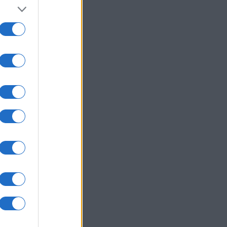
um -
az
okról
 Pro