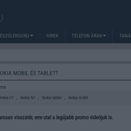
KÉSZÜLÉKGURU
HÍREK
TELEFON ÁRAK
TANÁ
NOKIA MOBIL ÉS TABLET?
ena
,
,
,
Nokia C1
Nokia N1
Nokia tablet
Nokia mobil
rosan visszatér, erre utal a legújabb promo videójuk is.