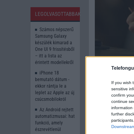
LEGOLVASOTTABBAK
Számos népszerű
Samsung Galaxy
készülék kimarad a
One UI 9 frissítésből
– itt a lista az
érintett modellekről
Telefongu
iPhone 18
bemutató dátum -
If you wish 
ekkor rántja le a
sensitive in
leplet az Apple az új
confirm you
csúcsmobilokról
continue se
information 
Az Android rejtett
further disc
automatizmusai: hat
participants
funkció, amely
Downstream 
észrevétlenül