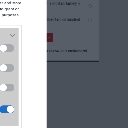
er and store
Nem, nekem a mostani tárhely is
to grant or
elég
ed purposes
Inkább felhőben tárolok mindent
Korábbi szavazások eredményei