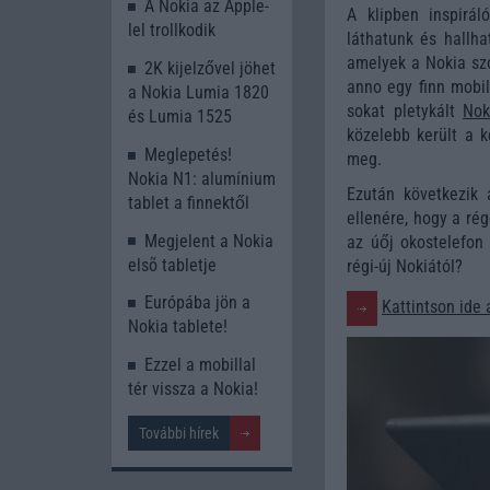
A Nokia az Apple-
A klipben inspirá
lel trollkodik
láthatunk és hallha
amelyek a Nokia szó
2K kijelzővel jöhet
anno egy finn mobil
a Nokia Lumia 1820
sokat pletykált
Nok
és Lumia 1525
közelebb került a k
Meglepetés!
meg.
Nokia N1: alumínium
Ezután következik
tablet a finnektől
ellenére, hogy a ré
Megjelent a Nokia
az úőj okostelefon 
elsõ tabletje
régi-új Nokiától?
Európába jön a
Kattintson ide 
Nokia tablete!
Ezzel a mobillal
tér vissza a Nokia!
További hírek