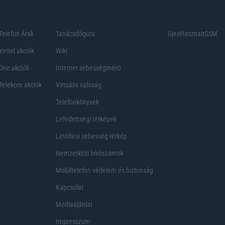
Telefon Árak
Tanácsdóguru
UjesHasznaltGSM
Yettel akciók
Wiki
One akciók
Internet sebességmérő
Telekom akciók
Virtuális valóság
Telefonkönyvek
Lefedettségi térképek
Letöltési sebesség térkép
Nemzetközi hívószámok
Mobiltelefon védelem és biztonság
Kapcsolat
Médiaajánlat
Impresszum