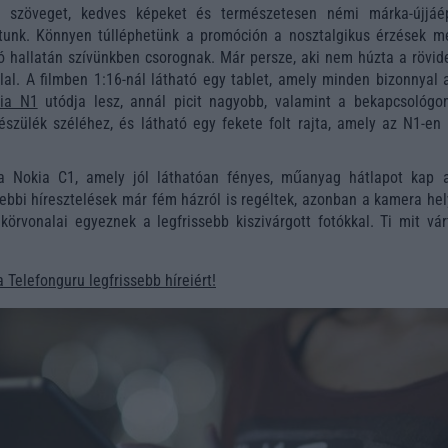
ló szöveget, kedves képeket és természetesen némi márka-újjáép
tunk. Könnyen túlléphetünk a promóción a nosztalgikus érzések mel
 hallatán szívünkben csorognak. Már persze, aki nem húzta a rövid
lal. A filmben 1:16-nál látható egy tablet, amely minden bizonnyal 
ia N1
utódja lesz, annál picit nagyobb, valamint a bekapcsológo
észülék széléhez, és látható egy fekete folt rajta, amely az N1-en 
 a Nokia C1, amely jól láthatóan fényes, műanyag hátlapot kap 
gebbi híresztelések már fém házról is regéltek, azonban a kamera he
körvonalai egyeznek a legfrissebb kiszivárgott fotókkal. Ti mit vár
a Telefonguru legfrissebb híreiért!