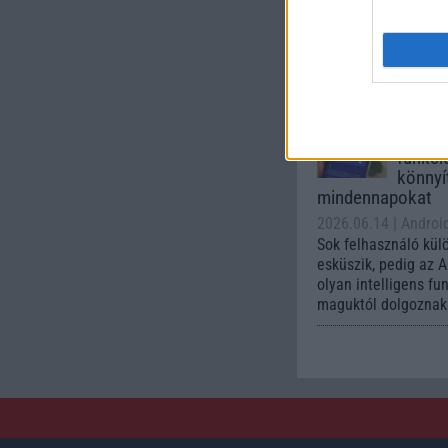
intelligencia-funkci
kezelőfelületet hoz
csúcskategóriás és 
készülék számára ez
Az Andr
automa
funkci
könnyí
mindennapokat
2026.06.14
| Androi
Sok felhasználó kül
esküszik, pedig az 
olyan intelligens fu
maguktól dolgoznak 