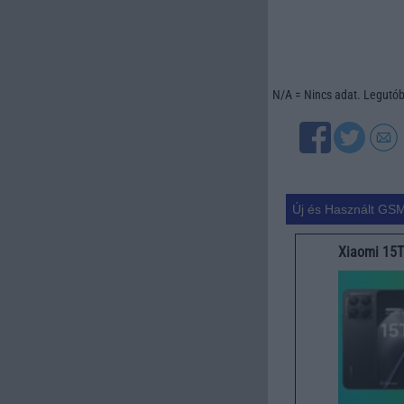
N/A = Nincs adat. Legutóbb
Új és Használt GSM
Xiaomi 15T