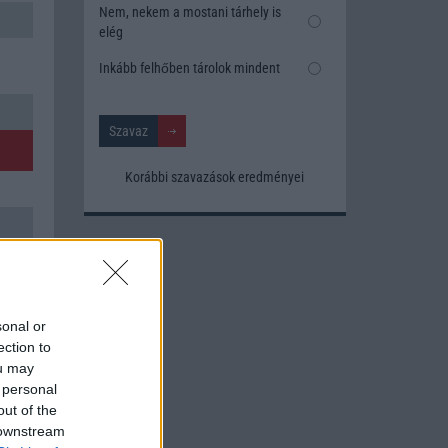
Nem, nekem a mostani tárhely is
elég
Inkább felhőben tárolok mindent
Korábbi szavazások eredményei
sonal or
ection to
ou may
 personal
out of the
 downstream