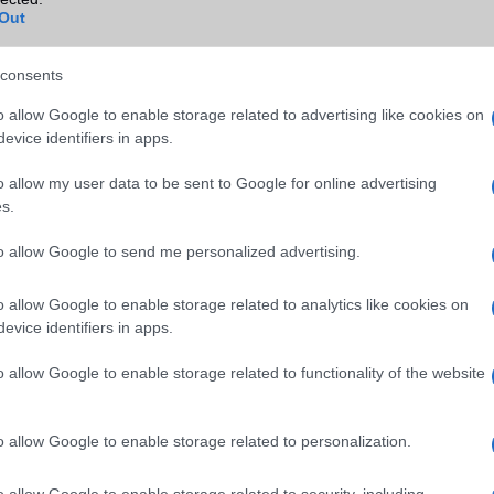
Out
GPS
nincs
Push to Talk
Nincs
consents
AKKUMULÁTOR
o allow Google to enable storage related to advertising like cookies on
evice identifiers in apps.
Típus
Li-Ion
o allow my user data to be sent to Google for online advertising
Készenléti idő h /
Nincs publikus adat!
s.
Cserélhetőség
Beszélgetési idő h /
Nincs publikus adat!
to allow Google to send me personalized advertising.
Gyorstöltés
o allow Google to enable storage related to analytics like cookies on
ALKALMAZÁSOK ÉS ÉRZÉKELŐK
evice identifiers in apps.
Java
Nincs
o allow Google to enable storage related to functionality of the website
Flash
/
Ujjlenyomat olvasó
Nincs
SNS integráció
Nincs
o allow Google to enable storage related to personalization.
Organizer
Calendar
o allow Google to enable storage related to security, including