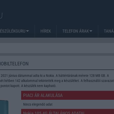
KÉSZÜLÉKGURU
HÍREK
TELEFON ÁRAK
TANÁ
MOBILTELEFON
t 2021 június dátummal adta ki a Nokia. A háttértárának mérete 128 MB GB. A
két hétben 142 alkalommal tekintették meg a készüléket. A felhasználói szavaza
 pontot kapott. A készülék nem kapható.
PIACI ÁR ALAKULÁSA
Nincs elegendő adat
Nokia 105 4G ÁLTALÁNOS ADATAI