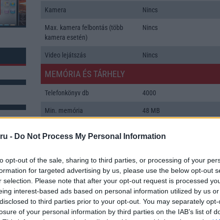
Kamera
Nincs
Max. kamera felbontás (több
Nincs
kamera esetén)
Video lejátszás
Nincs
MEMÓRIA ÉS TÁRHELY
Telefonkönyv db
4000
Min. memória
48 MB
Min. háttértár
128 MB
ru -
Do Not Process My Personal Information
Memória bővíthetőség
Nincs
k: 1
to opt-out of the sale, sharing to third parties, or processing of your per
ADATCSERE
formation for targeted advertising by us, please use the below opt-out s
r selection. Please note that after your opt-out request is processed y
GPRS
Van
eing interest-based ads based on personal information utilized by us or
disclosed to third parties prior to your opt-out. You may separately opt-
EDGE
Nincs
losure of your personal information by third parties on the IAB’s list of
WAP
Nincs