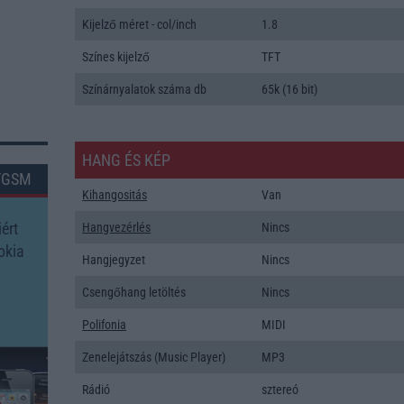
Kijelző méret - col/inch
1.8
Színes kijelző
TFT
Színárnyalatok száma db
65k (16 bit)
HANG ÉS KÉP
TGSM
Kihangositás
Van
ért
Hangvezérlés
Nincs
okia
Hangjegyzet
Nincs
Csengőhang letöltés
Nincs
Polifonia
MIDI
Zenelejátszás (Music Player)
MP3
Rádió
sztereó