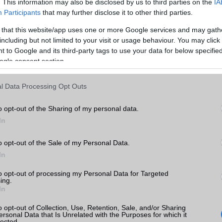
. This information may also be disclosed by us to third parties on the
IA
Participants
that may further disclose it to other third parties.
EMS
/E-mail
Nincs
G
 that this website/app uses one or more Google services and may gath
MMS
Nincs
k
including but not limited to your visit or usage behaviour. You may click 
 to Google and its third-party tags to use your data for below specifi
Infraport
Nincs
tás
ogle consent section.
kkal
Bluetooth
Nincs
l Data Processing Opt Outs
 árak
B/T extra
Nincs
Wi-Fi (alap)
g/b
Nincs
o opt-out of the Sharing of my personal data.
In
Wi-Fi Direct
Nincs
Wi-Fi extra
Nincs
o opt-out of the Sale of my Personal Data.
a
ok
In
Wi-Fi HotSpot
Nincs
to opt-out of processing my Personal Data for Targeted
Blackberry
Nincs
ing.
In
NFC
Nincs
o opt-out of Collection, Use, Retention, Sale, and/or Sharing
TV/USB kapcsolat
Nincs
ersonal Data that Is Unrelated with the Purposes for which it
lected.