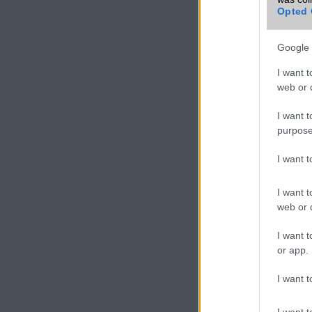
Opted 
Google 
I want t
web or d
I want t
purpose
I want 
I want t
web or d
I want t
or app.
I want t
I want t