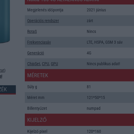
Megjelenés időpontja
2021 június
Operációs rendszer
zárt
RotaS
Nincs
Frekvenciasáv
LTE, HSPA, GSM 3 sáv
Generáció
4G
ChipSet
,
CPU
,
GPU
Nincs publikus adat!
zat
)
MÉRETEK
s!
Súly g
81
ZÉK
Méret mm
121*50*15
Billentyűzet
numpad
KIJELZŐ
Kijelző pixel
120*160