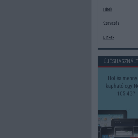
Hírek
Szavazás
Linkek
ÚJÉSHASZNÁL
Hol és mennyi
kapható egy N
105 4G?