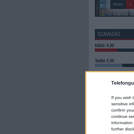
SZAVAZÁS
Külső: 4.00
Tudás: 5.00
Minőség: 2.00
Telefongu
Értékelés: 3.67 | Szavazato
If you wish 
Szavazzon Ön is!
sensitive in
confirm you
continue se
information 
further disc
LINKEK