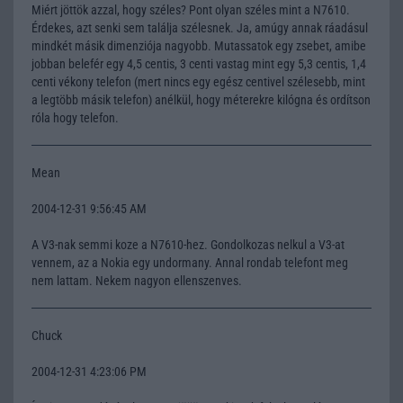
Miért jöttök azzal, hogy széles? Pont olyan széles mint a N7610.
Érdekes, azt senki sem találja szélesnek. Ja, amúgy annak ráadásul
mindkét másik dimenziója nagyobb. Mutassatok egy zsebet, amibe
jobban belefér egy 4,5 centis, 3 centi vastag mint egy 5,3 centis, 1,4
centi vékony telefon (mert nincs egy egész centivel szélesebb, mint
a legtöbb másik telefon) anélkül, hogy méterekre kilógna és ordítson
róla hogy telefon.
Mean
2004-12-31 9:56:45 AM
A V3-nak semmi koze a N7610-hez. Gondolkozas nelkul a V3-at
vennem, az a Nokia egy undormany. Annal rondab telefont meg
nem lattam. Nekem nagyon ellenszenves.
Chuck
2004-12-31 4:23:06 PM