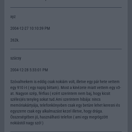
xyz
2004-12-27 10:10:39 PM
262k.
szücsy
2004-12-28 5:33:01 PM
Szóval!nekem is eddig csak nokiám volt, illetve egy pár hete vettem
egy 910 i-t ( egy napig bírtam). Most a kinézete miatt vettem egy v3-
at. Nagyon szép, férfias ( ezért szerintem nem baj, hogy kicsit
széles)és tenyleg sokat tud.Ami szerintem hibája: nincs
memóriakártyája, telefonkönyvben csak egy betüre lehet keresni és
egyszerre csak egy alkalmazást kezel illetve, hogy drága.
Összeségében jó, használható telefon ( ami egy megrögzött
nokiástól nagy szó! )