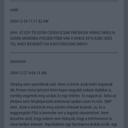
valak
2004-12-24 11:11:42 AM
UHH. EZ EGY TELEFON CSODA!:)CSAK PÁR BALYA VAN!AZ AKKUJA
SZAR!A MEMÓRIA POCSÉK(TÖBB VAN A NOKIA 3310-ASBE IS)ÉS
TÚL NAGY BEHEMÓT HA KINYITOD!CSAK ENNYI!
Szerintem
2004-12-27 4:04:13 AM
Tényleg nem surmóknak való. Nem is értem azok miért írogatnak
ide.Persze ennyi pénzért lehet kapni nagyobb tudású téglákat is,
esetleg vegyétek meg azokat.Ez egy telefon. És nagyon jó. Soha az
életben nem fényképeznék telefonnal optikai zoom és min. 3MP
alatt. Azok a telefonok meg szintén óriásiak lesznek.Ja, és a
leggyengébb PDA is kenterbe veri a legjobb okostelefont. Nem
beszélve arról, hogy nekem nem hiányzik, hogy a telefonomon is
vírust kelljen irtanom. Kipróbáltam egy Symbianos Nokiát és kb. egy