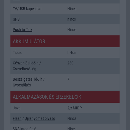
TV/USB kapcsolat
Nincs
GPS
nincs
Push to Talk
Nincs
AKKUMULÁTOR
Típus
Li-Ion
Készenléti idő h /
280
Cserélhetőség
Beszélgetési idő h /
7
Gyorstöltés
ALKALMAZÁSOK ÉS ÉRZÉKELŐK
Java
2,x MIDP
Flash
/
Ujjlenyomat olvasó
Nincs
SNS integráció
Nincs