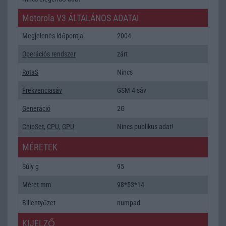
Motorola V3 ÁLTALÁNOS ADATAI
Megjelenés időpontja
2004
Operációs rendszer
zárt
RotaS
Nincs
Frekvenciasáv
GSM 4 sáv
Generáció
2G
ChipSet
,
CPU
,
GPU
Nincs publikus adat!
MÉRETEK
Súly g
95
Méret mm
98*53*14
Billentyűzet
numpad
KIJELZŐ