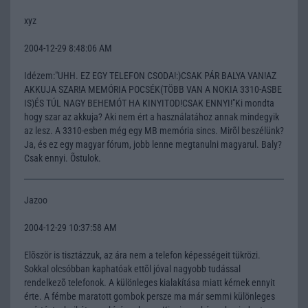
xyz
2004-12-29 8:48:06 AM
Idézem:"UHH. EZ EGY TELEFON CSODA!:)CSAK PÁR BALYA VAN!AZ
AKKUJA SZAR!A MEMÓRIA POCSÉK(TÖBB VAN A NOKIA 3310-ASBE
IS)ÉS TÚL NAGY BEHEMÓT HA KINYITOD!CSAK ENNYI!"Ki mondta
hogy szar az akkuja? Aki nem ért a használatához annak mindegyik
az lesz. A 3310-esben még egy MB memória sincs. Mirõl beszélünk?
Ja, és ez egy magyar fórum, jobb lenne megtanulni magyarul. Baly?
Csak ennyi. Õstulok.
Jazoo
2004-12-29 10:37:58 AM
Elõször is tisztázzuk, az ára nem a telefon képességeit tükrözi.
Sokkal olcsóbban kaphatóak ettõl jóval nagyobb tudással
rendelkezõ telefonok. A különleges kialakítása miatt kérnek ennyit
érte. A fémbe maratott gombok persze ma már semmi különleges