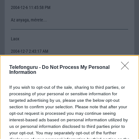
2004-12-6 11:45:58 PM
Az anyaga, mérete...
Laox
2004-12-7 2:43:17 AM
Azért ilyen drága, mert ez a világ legvékonyabb telcsije... Kb mint
Telefonguru -
Do Not Process My Personal
egy öngyújtó oldalról.
Information
If you wish to opt-out of the sale, sharing to third parties, or
t-ni
processing of your personal or sensitive information for
targeted advertising by us, please use the below opt-out
2004-12-7 6:56:46 AM
section to confirm your selection. Please note that after your
opt-out request is processed you may continue seeing
Ebbe sincs infra. Vicc!
interest-based ads based on personal information utilized by
us or personal information disclosed to third parties prior to
Don
your opt-out. You may separately opt-out of the further