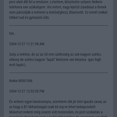
perc alatt állt fel a rendszer. Letettem, köszönöm szépen.Nekem
telefonra van szükségem. Kis méret, nagy kijelzõ (ráadásul a finnek
nem párosítják a méretet a minõséghez), Bluetooth. Ez ennél sokkal
többet tud és gyönyörû.Üdv.
hát..
2004-12-27 11:21:58 AM
Szép a telefon, de az az 53 mm szélesség az sok nagyon széles.
vékony de széles nagyon "lapát" kinézete van kinyitva. igaz high
tech lapát:)
Nokia 8850 FAN
2004-12-27 12:52:53 PM
Én vettem egyet karácsonyra, szerintem tök jó! Ami igazán zavar, az
az hogy a BT láthatóságát csak 60 mp-re lehet bekapcsolni!!
Másrészt nekem még sosem volt motorolám, és picit szokatlan a