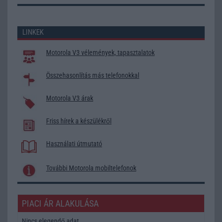
LINKEK
Motorola V3 vélemények, tapasztalatok
Összehasonlítás más telefonokkal
Motorola V3 árak
Friss hírek a készülékről
Használati útmutató
További Motorola mobiltelefonok
PIACI ÁR ALAKULÁSA
Nincs elegendő adat