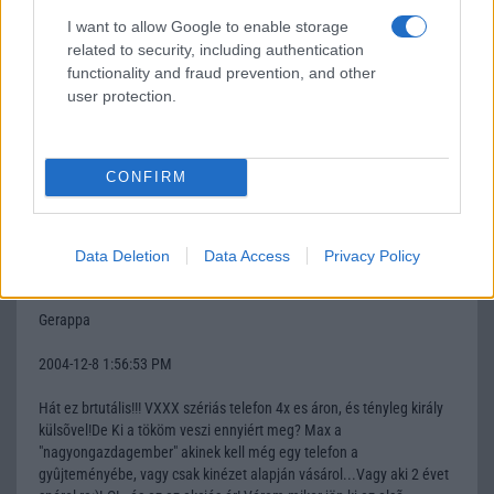
Ez így ahogy van egy nagy szar: se Megapixel kamera, se
I want to allow Google to enable storage
memóriakártya, se FM rádíó, se semmi....egy nagy 0!!!
related to security, including authentication
functionality and fraud prevention, and other
user protection.
Meroly
2004-12-8 1:34:48 PM
CONFIRM
Én azt nem értem miért kell a nasa-nal alkalmazott aluminiumból
telefonvázat készíteni, az eddig alkalmazott mûanyag vagy mi nem
volt jó? amúgy mennyivel több az az aluminium, hogy ilyen drága
legyen?
Data Deletion
Data Access
Privacy Policy
Gerappa
2004-12-8 1:56:53 PM
Hát ez brtutális!!! VXXX szériás telefon 4x es áron, és tényleg király
külsõvel!De Ki a tököm veszi ennyiért meg? Max a
"nagyongazdagember" akinek kell még egy telefon a
gyûjteményébe, vagy csak kinézet alapján vásárol...Vagy aki 2 évet