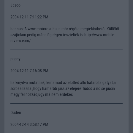
Jazoo
2004-12-11 7:11:22 PM
hannus: A www.motorola.hu -n már régóta megtekinthetõ. Külföldi
szájtokon pedig már elég régen tesztelték is: http://www.mobile-
review.com/
popey
2004-12-11 7:16:08 PM
ha kinyitva mutatnák, lemarnád az elõtted álló hátáról a gatyát,a
sorbaállásnál,hogy hamarbb juss az elejére!Tudod a nõ se pucin
megy fel hozzád,ugy má nem érdekes
Duden
2004-12-14 3:58:17 PM