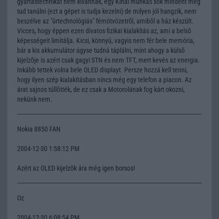
gyártástechnikát nem kívánnak, egy Kinai munkás sok mindent meg
tud tanúlni (ezt a gépet is tudja kezelni) de milyen jól hangzik, nem
beszélve az "ûrtechnológiás" fémötvözetrõl, amibõl a ház készült.
Vicces, hogy éppen ezen divatos fizikai kialakítás az, ami a belsõ
képességeit limitálja. Kicsi, könnyû, vagyis nem fér bele memória,
bár a kis akkumulátor úgyse tudná táplálni, mint ahogy a külsõ
kijelzõje is azért csak gagyi STN és nem TFT, mert kevés az energia.
Inkább tettek volna bele OLED displayt. Persze hozzá kell tenni,
hogy ilyen szép kialakításban nincs még egy telefon a piacon. Az
árat sajnos túllõtték, de ez csak a Motorolának fog kárt okozni,
nekünk nem.
Nokia 8850 FAN
2004-12-30 1:58:12 PM
Azért az OLED kijelzõk ára még igen borsos!
Oz
2004-12-30 6:08:54 PM