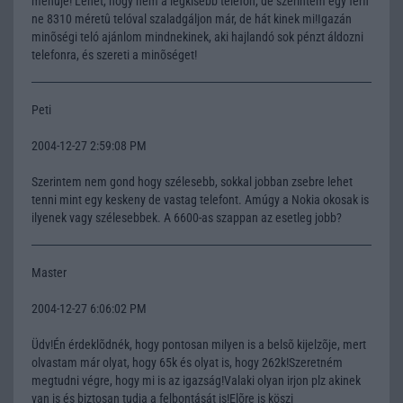
menüje! Lehet, hogy nem a legkisebb telefon, de szerintem egy férfi
ne 8310 méretû telóval szaladgáljon már, de hát kinek mi!Igazán
minõségi teló ajánlom mindnekinek, aki hajlandó sok pénzt áldozni
telefonra, és szereti a minõséget!
Peti
2004-12-27 2:59:08 PM
Szerintem nem gond hogy szélesebb, sokkal jobban zsebre lehet
tenni mint egy keskeny de vastag telefont. Amúgy a Nokia okosak is
ilyenek vagy szélesebbek. A 6600-as szappan az esetleg jobb?
Master
2004-12-27 6:06:02 PM
Üdv!Én érdeklõdnék, hogy pontosan milyen is a belsõ kijelzõje, mert
olvastam már olyat, hogy 65k és olyat is, hogy 262k!Szeretném
megtudni végre, hogy mi is az igazság!Valaki olyan irjon plz akinek
van is és biztosan tudja a felbontását is!Elõre is köszi