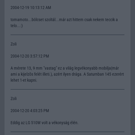
2004-12-19 10:13:12 AM
tomamoto...bölcset szoltál...már azt hittem csak nekem teccik a
telo...:)
Zoli
2004-12-20 3:57:12 PM
A mérete 13, 9 mm "vastag" ez a világ legvékonyabb mobilja(már
ami a kijelzõs felét illeti.), azért ilyen drága. A Saturnban 145 ezerért
lehet 1-et kapni.
Zoli
2004-12-20 4:03:25 PM
Eddig az LG 510W volt a vékonyság élén.