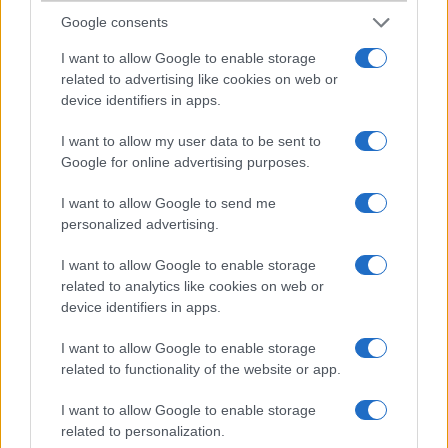
Nykk
Google consents
2004-12-7 3:18:53 PM
I want to allow Google to enable storage
related to advertising like cookies on web or
Nekem nem tetszik...Nincs vele semmi gond, biztos nagyon jó, és
device identifiers in apps.
sokat tud, egyszerûen csak nem kéne.De azért kipróbálnám úgy egy
napig.
I want to allow my user data to be sent to
Google for online advertising purposes.
Jazoo
I want to allow Google to send me
personalized advertising.
2004-12-7 5:54:28 PM
I want to allow Google to enable storage
Ez egy jól sikerült divattelefon. Ezt a kinézete miatt fogják megvenni
related to analytics like cookies on web or
és nem a tudása miatt. Sajnos a design -ba is csúszott hiba. A külsõ
device identifiers in apps.
kijelzõje gyenge STN, ha jól emlékszem.
I want to allow Google to enable storage
related to functionality of the website or app.
Mobilos
I want to allow Google to enable storage
2004-12-8 10:19:54 AM
related to personalization.