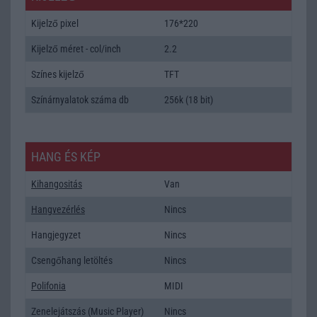
Kijelző pixel
176*220
Kijelző méret - col/inch
2.2
Színes kijelző
TFT
Színárnyalatok száma db
256k (18 bit)
HANG ÉS KÉP
Kihangositás
Van
Hangvezérlés
Nincs
Hangjegyzet
Nincs
Csengőhang letöltés
Nincs
Polifonia
MIDI
Zenelejátszás (Music Player)
Nincs