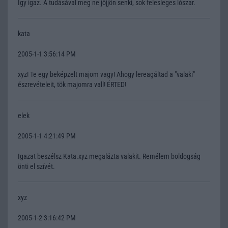
Így igaz. A tudásával meg ne jöjjön senki, sok felesleges lószar.
kata
2005-1-1 3:56:14 PM
xyz! Te egy beképzelt majom vagy! Ahogy lereagáltad a "valaki"
észrevételeit, tök majomra vall! ÉRTED!
elek
2005-1-1 4:21:49 PM
Igazat beszélsz Kata.xyz megalázta valakit. Remélem boldogság
önti el szívét.
xyz
2005-1-2 3:16:42 PM