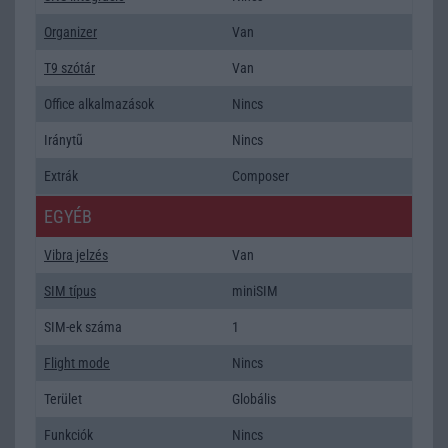
Organizer
Van
T9 szótár
Van
Office alkalmazások
Nincs
Iránytũ
Nincs
Extrák
Composer
EGYÉB
Vibra jelzés
Van
SIM típus
miniSIM
SIM-ek száma
1
Flight mode
Nincs
Terület
Globális
Funkciók
Nincs