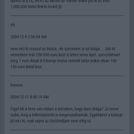
spórol ra:)LOL, és ez az akciós ár! Várom mikor jön ki az elsõ
1,000,000 forint feletti mobil:)))
trh
2004-12-9 2:36:34 AM
nem néz ki rosszul az biztos , de szerintem is tul drága.... bár itt
németben már 250-350 euro közt is lehet venni ilyet..szerzödéssel
meg 1 euro.Majd 4-5 honap mulva vennék talán mikor olyan 100-
150 euro körül lesz.
hannus
2004-12-11 8:48:19 AM
Figyi! Mi a fene van ebben a telcsiben, hogy ilyen drága? Jó lenne
tudni, meg a billentyûzetét is megmutathatnák. Egyébként a külseje
jól néz ki, csak sajna az ösztöndíjam nem elég rá.