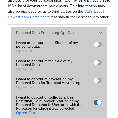
disclosure of your personal information by third parties on the
2004-12-7 8:42:18 AM
IAB’s list of downstream participants. This information may
also be disclosed by us to third parties on the
IAB’s List of
de van benne bluetooth ami szerintem sokkal használhatóbb.
Downstream Participants
that may further disclose it to other
third parties.
Please note that this website/app uses one or more Google
Man In Black
Personal Data Processing Opt Outs
services and may gather and store information including but
2004-12-7 10:56:33 AM
not limited to your visit or usage behaviour. You may click to
I want to opt-out of the Sharing of my
personal data.
grant or deny consent to Google and its third-party tags to
Opted In
Tudás, kb. v5xx szária. Tényleg tuti jól néz ki de azért egy kicsit qrva
use your data for below specified purposes in below Google
drága. Szerintem.
consent section.
I want to opt-out of the Sale of my
Personal Data.
Opted In
Meroly
I want to opt-out of processing my
Personal Data for Targeted Advertising.
2004-12-7 11:23:38 AM
Opted In
Ahogy néztem a paramétereket elég jó kis telefon. Nekem bejön,
I want to opt-out of Collection, Use,
bár Nokia-s vagyok, de ez most kivételesen tetszik. Az az igazság,
Retention, Sale, and/or Sharing of my
Personal Data that Is Unrelated with the
hogy a nokia-kinyithatósok nem annyira jók.... ez tuti kis kütyü
Purposes for which it was collected.
Opted Out