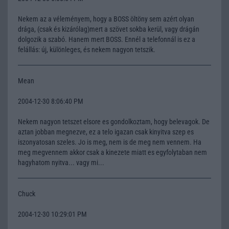
Nekem az a véleményem, hogy a BOSS öltöny sem azért olyan
drága, (csak és kizárólag)mert a szövet sokba kerül, vagy drágán
dolgozik a szabó. Hanem mert BOSS. Ennél a telefonnál is ez a
felállás: új, különleges, és nekem nagyon tetszik.
Mean
2004-12-30 8:06:40 PM
Nekem nagyon tetszet elsore es gondolkoztam, hogy belevagok. De
aztan jobban megnezve, ez a telo igazan csak kinyitva szep es
iszonyatosan szeles. Jo is meg, nem is de meg nem vennem. Ha
meg megvennem akkor csak a kinezete miatt es egyfolytaban nem
hagyhatom nyitva... vagy mi...
Chuck
2004-12-30 10:29:01 PM