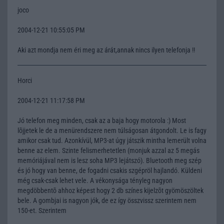
joco
2004-12-21 10:55:05 PM
Aki azt mondja nem éri meg az árát,annak nincs ilyen telefonja !!
Horci
2004-12-21 11:17:58 PM
Jó telefon meg minden, csak az a baja hogy motorola :) Most
lõjjetek le de a menürendszere nem túlságosan átgondolt. Le is fagy
amikor csak tud. Azonkívül, MP3-at úgy játszik mintha lemerült volna
benne az elem. Szinte felismerhetetlen (monjuk azzal az 5 megás
memóriájával nem is lesz soha MP3 lejátszó). Bluetooth meg szép
és jó hogy van benne, de fogadni csakis szgépröl hajlandó. Küldeni
még csak-csak lehet vele. A vékonysága tényleg nagyon
megdöbbentõ ahhoz képest hogy 2 db színes kijelzõt gyömöszöltek
bele. A gombjai is nagyon jók, de ez így összvissz szerintem nem
150-et. Szerintem