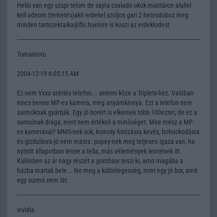
Hello van egy szupi telom de sajna csalado okok miattáron alul!el
kell adnom (temetés)akit erdekel szoljon gari 2 hetesdoboz meg
minden tartozektaika@fbi.huelore is koszi az erdeklodest
Tomamoto
2004-12-19 6:05:15 AM
Ez nem Vxxx szériés telefon... semmi köze a Triplets-hez. Valóban
nincs benne MP-es kamera, meg anyámkínnya. Ezt a telefon nem
surmóknak gyártják. Egy jó borért is elkérnek több 100ezret, de ez a
surmónak drága, mert nem értékeli a minõséget. Mire mész a MP-
es kamerával? MMS-nek sok, komoly fotózásra kevés, bohockodásra
és gizdulásra jó nem másra. popey-nek meg teljesen igaza van, ha
nyitott állapotban lenne a tella, más vélemények lennének itt.
Különben az ár nagy részét a gombsor teszi ki, amit magába a
házba martak bele... No meg a különlegesség, mint egy jó bor, amit
egy surmó nem lát.
invidia