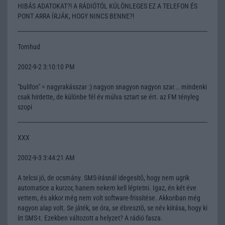
HIBÁS ADATOKAT?! A RÁDIÓTÓL KÜLÖNLEGES EZ A TELEFON ÉS
PONT ARRA ÍRJÁK, HOGY NINCS BENNE?!
Tomhud
2002-9-2 3:10:10 PM
"bulifon" = nagyrakásszar :) nagyon snagyon nagyon szar... mindenki
csak hirdette, de különbe fél év múlva sztart se ért. az FM tényleg
szopi
XXX
2002-9-3 3:44:21 AM
A telcsi jó, de ocsmány. SMS-írásnál idegesítõ, hogy nem ugrik
automatice a kurzor, hanem nekem kell léptetni. Igaz, én két éve
vettem, és akkor még nem volt software-frissítése. Akkoriban még
nagyon alap volt. Se játék, se óra, se ébresztõ, se név kiírása, hogy ki
írt SMS-t. Ezekben változott a helyzet? A rádió fasza.