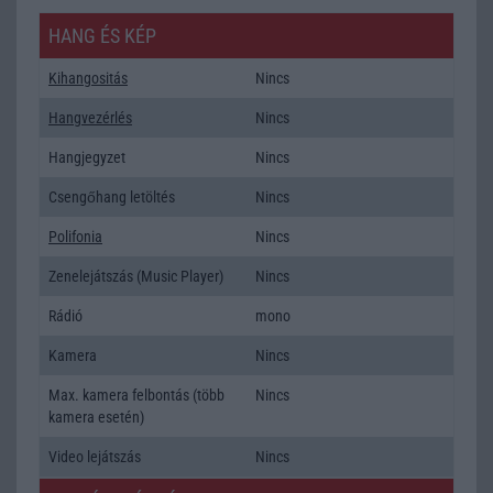
HANG ÉS KÉP
Kihangositás
Nincs
Hangvezérlés
Nincs
Hangjegyzet
Nincs
Csengőhang letöltés
Nincs
Polifonia
Nincs
Zenelejátszás (Music Player)
Nincs
Rádió
mono
Kamera
Nincs
Max. kamera felbontás (több
Nincs
kamera esetén)
Video lejátszás
Nincs