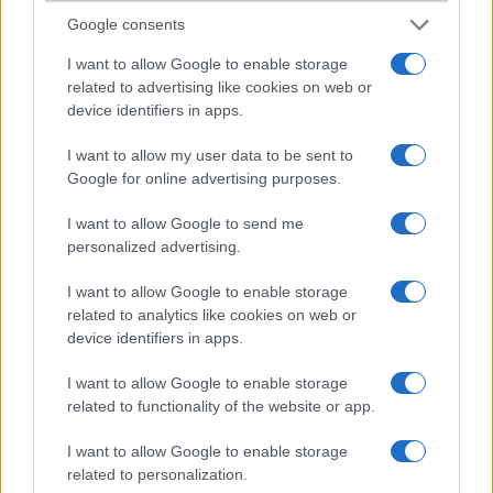
2002-3-4 1:41:09 AM
Google consents
Nekem is ilyen van, aksit én is elöször elb..tam, de vettem a Tököly
I want to allow Google to enable storage
GSM-nél Utángyártott akksikat -2500 magyar pénzéé- amiket most
related to advertising like cookies on web or
már rendesen használva. Telep gyenge feliratig meritve tökéletesen
device identifiers in apps.
müködnek. 3-4 napig kibirják kevés merüléssel. Holott szinte mindig
több órát rádiózom illetve fél órány beszélgetés produkálok.. De
I want to allow my user data to be sent to
viszont 1 gondom van vele, Logikernél járt az enyém is és azóta
Google for online advertising purposes.
idönként magától kikapcsol. Visszavittem, újra feltöltötték a frissítés,
de semmi reakció. Amig megy a rádió vagy töltön van nem teszi.
I want to allow Google to send me
Lehet valami régebbi szerelés és nem bírja az új szoftrert.. No mind
personalized advertising.
1. Most készülök vmi másik telót venni. Ajánlom is meg ellenzem is.
Rádió nagy pozitívum benne szerintem. Bár 20e forintért jobbat is
I want to allow Google to enable storage
kaphattam volna... Üdv.
related to analytics like cookies on web or
device identifiers in apps.
Szife
I want to allow Google to enable storage
related to functionality of the website or app.
2002-3-16 7:33:39 PM
Én személy szerint meg voltam elégedve vele - amíg el nem lopták -,
I want to allow Google to enable storage
bár 3 hónap után felmondta az aksi a szolgálatot (ez úgy látszik
related to personalization.