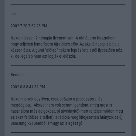
csm
2002-7-20 7:52:28 PM
Nekem lassan 9 hónapja ilyenem van. A rádiót arra használom,
hogy teljesen lemerítsem újratöltés elõtt.Az aksi 8 napig is bírja a
készenlétet. A gumi "elõlap" nekem leprás lett, ettõl ilyesztõen néz
ki, de legaláb nem ezt lopják el elõször.
Bendee
2002-8-3 8:41:32 PM
Nekem is volt egy ilyen, csak be$zart a processzora, és
megdöglött...Aksival nem volt semmi gondom, (még most is
használom más dolgokba(, pl távirányitó) mert rejtéjes módon még
az aksit feltölcse a teflon), a rádiója meg kifejezetten hiányzik az új
Samsung R210embõl amugy az is egész jó.