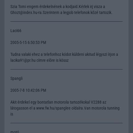
Szia Tomi engem érdekelnének a kodjaid.Kérlek irj visza a
Ghozt@index.hu-ra.Szerintem a legjob telefonok kõzé tartozik.
Laci66
2005-5-15 6:50:53 PM
Tudna valaki ehez a telefonhoz kódot küldeni akitud légyszi írjon a
lacika91@pr.hu címre elõre is kössz
Spangli
2005-7-8 10:42:06 PM
Akit érdekel egy bontatlan motorola tartozékokal V2288 az
látogasson el a www.fw.hu/spanglee oldalra.Van motorola tunning
is
motó