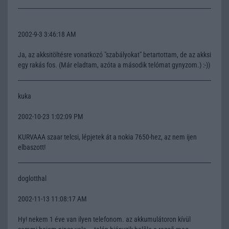
2002-9-3 3:46:18 AM
Ja, az akksitöltésre vonatkozó "szabályokat" betartottam, de az akksi
egy rakás fos. (Már eladtam, azóta a második telómat gynyzom.) :-))
kuka
2002-10-23 1:02:09 PM
KURVAAA szaar telcsi, lépjetek át a nokia 7650-hez, az nem ijen
elbaszott!
doglotthal
2002-11-13 11:08:17 AM
Hy! nekem 1 éve van ilyen telefonom. az akkumulátoron kívül