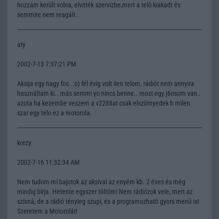
hozzám került volna, elvitték szervízbe,mert a teló kiakadt és
semmire nem reagált.
aty
2002-7-13 7:37:21 PM
Aksija egy nagy fos..:o) fél évig volt ilen telom, rádiót nem annyira
használtam ki.. más semmi yo nincs benne.. most egy j6osom van..
azota ha kezembe veszem a v2288at csak elszörnyedek h milen
szar egy telo ez a motorola.
krezy
2002-7-16 11:32:34 AM
Nem tudom mi bajotok az aksival az enyém kb. 2 éves és még
mindig bírja. Hetente egyszer töltöm! Nem rádiózok vele, mert az
szívná, de a rádió tényleg szupi, és a programozható gyors menü is!
Szeretem a Motorolát!