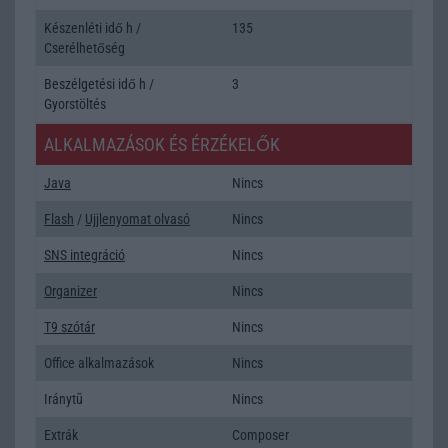
Készenléti idő h /
135
Cserélhetőség
Beszélgetési idő h /
3
Gyorstöltés
ALKALMAZÁSOK ÉS ÉRZÉKELŐK
Java
Nincs
Flash
/
Ujjlenyomat olvasó
Nincs
SNS integráció
Nincs
Organizer
Nincs
T9 szótár
Nincs
Office alkalmazások
Nincs
Iránytũ
Nincs
Extrák
Composer