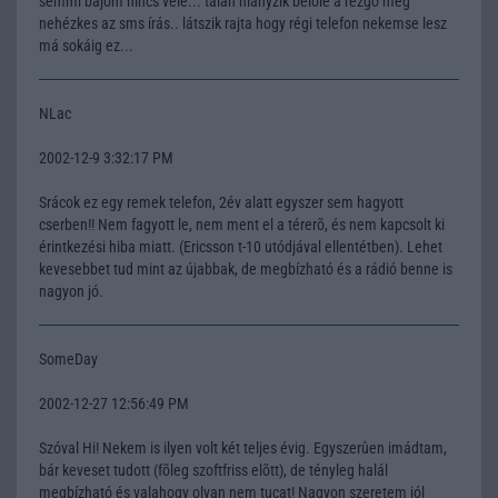
semmi bajom nincs vele... talán hiányzik belõle a rezgõ meg
nehézkes az sms írás.. látszik rajta hogy régi telefon nekemse lesz
má sokáig ez...
NLac
2002-12-9 3:32:17 PM
Srácok ez egy remek telefon, 2év alatt egyszer sem hagyott
cserben!! Nem fagyott le, nem ment el a térerõ, és nem kapcsolt ki
érintkezési hiba miatt. (Ericsson t-10 utódjával ellentétben). Lehet
kevesebbet tud mint az újabbak, de megbízható és a rádió benne is
nagyon jó.
SomeDay
2002-12-27 12:56:49 PM
Szóval Hi! Nekem is ilyen volt két teljes évig. Egyszerûen imádtam,
bár keveset tudott (fõleg szoftfriss elõtt), de tényleg halál
megbízható és valahogy olyan nem tucat! Nagyon szeretem jól