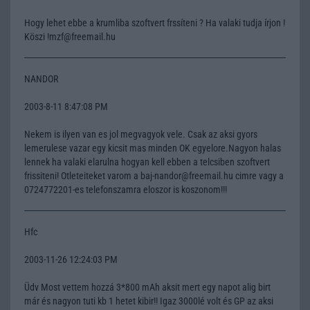
Hogy lehet ebbe a krumliba szoftvert frssíteni ? Ha valaki tudja írjon !
Köszi !mzf@freemail.hu
NANDOR
2003-8-11 8:47:08 PM
Nekem is ilyen van es jol megvagyok vele. Csak az aksi gyors
lemerulese vazar egy kicsit mas minden OK egyelore.Nagyon halas
lennek ha valaki elarulna hogyan kell ebben a telcsiben szoftvert
frissiteni! Otleteiteket varom a baj-nandor@freemail.hu cimre vagy a
0724772201-es telefonszamra eloszor is koszonom!!!
Hfc
2003-11-26 12:24:03 PM
Üdv Most vettem hozzá 3*800 mAh aksit mert egy napot alig birt
már és nagyon tuti kb 1 hetet kibir!! Igaz 3000lé volt és GP az aksi