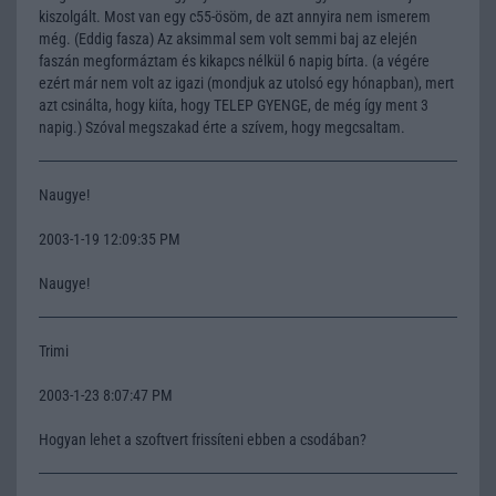
kiszolgált. Most van egy c55-ösöm, de azt annyira nem ismerem
még. (Eddig fasza) Az aksimmal sem volt semmi baj az elején
faszán megformáztam és kikapcs nélkül 6 napig bírta. (a végére
ezért már nem volt az igazi (mondjuk az utolsó egy hónapban), mert
azt csinálta, hogy kiíta, hogy TELEP GYENGE, de még így ment 3
napig.) Szóval megszakad érte a szívem, hogy megcsaltam.
Naugye!
2003-1-19 12:09:35 PM
Naugye!
Trimi
2003-1-23 8:07:47 PM
Hogyan lehet a szoftvert frissíteni ebben a csodában?