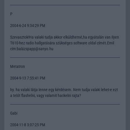
P
2004-6-24 9:34:29 PM
Szevasztok!Ha valaki tudja akkor elküldhetné,ha egyátalán van ilyen
T610-hez radio hallgatására szükséges software oldal címét.Emil
cím:balázspapp@sanyo.hu
Metatron
2004-9-13 7:55:41 PM
hy. ha valaki látja lenne egy kérdésem. Nem tudja valaki lehet-e ezt
a telót flashelni, vagy valamit hackelni rajta?
Gabi
2004-11-8 3:07:25 PM