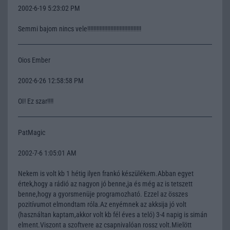
2002-6-19 5:23:02 PM
Semmi bajom nincs vele!!!!!!!!!!!!!!!!!!!!!!!!!!!!!!!!!!!
Oios Ember
2002-6-26 12:58:58 PM
OI! Ez szar!!!!
PatMagic
2002-7-6 1:05:01 AM
Nekem is volt kb 1 hétig ilyen frankó készülékem.Abban egyet
értek,hogy a rádió az nagyon jó benne,ja és még az is tetszett
benne,hogy a gyorsmenüje programozható. Ezzel az összes
pozitívumot elmondtam róla.Az enyémnek az akksija jó volt
(használtan kaptam,akkor volt kb fél éves a teló) 3-4 napig is simán
elment.Viszont a szoftvere az csapnivalóan rossz volt.Mielött