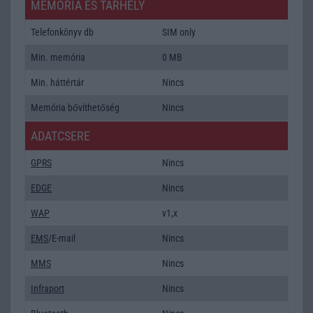
MEMÓRIA ÉS TÁRHELY
Telefonkönyv db
SIM only
Min. memória
0 MB
Min. háttértár
Nincs
Memória bővíthetőség
Nincs
ADATCSERE
GPRS
Nincs
EDGE
Nincs
WAP
v1,x
EMS
/E-mail
Nincs
MMS
Nincs
Infraport
Nincs