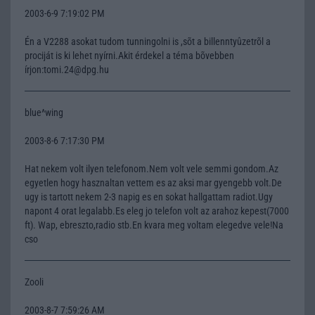
2003-6-9 7:19:02 PM
Én a V2288 asokat tudom tunningolni is ,sõt a billenntyûzetrõl a
prociját is ki lehet nyírni.Akit érdekel a téma bõvebben
írjon:tomi.24@dpg.hu
blue^wing
2003-8-6 7:17:30 PM
Hat nekem volt ilyen telefonom.Nem volt vele semmi gondom.Az
egyetlen hogy hasznaltan vettem es az aksi mar gyengebb volt.De
ugy is tartott nekem 2-3 napig es en sokat hallgattam radiot.Ugy
napont 4 orat legalabb.Es eleg jo telefon volt az arahoz kepest(7000
ft). Wap, ebreszto,radio stb.En kvara meg voltam elegedve vele!Na
cso
Zooli
2003-8-7 7:59:26 AM