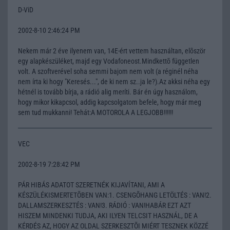
D-ViD
2002-8-10 2:46:24 PM
Nekem már 2 éve ilyenem van, 14E-ért vettem használtan, elõször
egy alapkészüléket, majd egy Vodafoneost.Mindkettõ független
volt. A szoftverével soha semmi bajom nem volt (a réginél néha
nem írta ki hogy "Keresés...", de ki nem sz..ja le?).Az akksi néha egy
hétnél is tovább bírja, a rádió alig meríti. Bár én úgy használom,
hogy mikor kikapcsol, addig kapcsolgatom befele, hogy már meg
sem tud mukkanni! Tehát:A MOTOROLA A LEGJOBB!!!!!!
VEC
2002-8-19 7:28:42 PM
PÁR HIBÁS ADATOT SZERETNÉK KIJAVÍTANI, AMI A
KÉSZÜLÉKISMERTETÕBEN VAN:1. CSENGÕHANG LETÖLTÉS : VAN!2.
DALLAMSZERKESZTÉS : VAN!3. RÁDIÓ : VAN!HABÁR EZT AZT
HISZEM MINDENKI TUDJA, AKI ILYEN TELCSIT HASZNÁL, DE A
KÉRDÉS AZ, HOGY AZ OLDAL SZERKESZTÕI MIÉRT TESZNEK KÖZZÉ