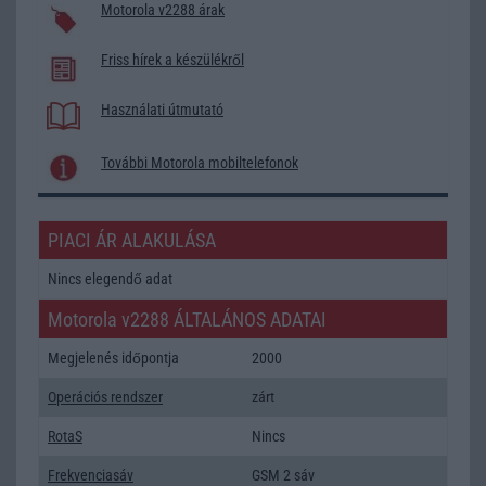
Motorola v2288 árak
Friss hírek a készülékről
Használati útmutató
További Motorola mobiltelefonok
PIACI ÁR ALAKULÁSA
Nincs elegendő adat
Motorola v2288 ÁLTALÁNOS ADATAI
Megjelenés időpontja
2000
Operációs rendszer
zárt
RotaS
Nincs
Frekvenciasáv
GSM 2 sáv