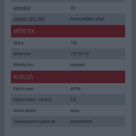
Generáció
2G
ChipSet
,
CPU
,
GPU
Nincs publikus adat!
MÉRETEK
Súly g
150
Méret mm
137*50*23
Billentyűzet
numpad
KIJELZŐ
Kijelző pixel
64*96
Kijelző méret - col/inch
0.8
Színes kijelző
nincs
Színárnyalatok száma db
monochrome