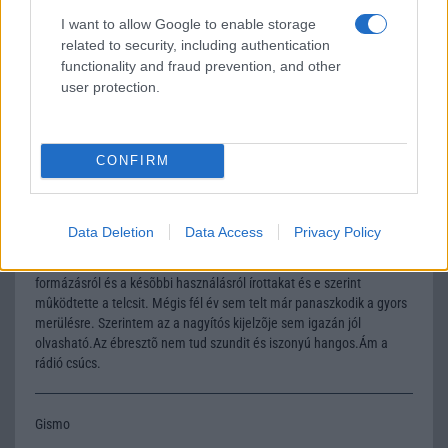
tipushiba lehet?). Az FM rádió nekem is tetszett, csak az volt a baj
vele, hogy nagyon hamar leszívta az aksit. :(( Azért egy pár hibája
I want to allow Google to enable storage
van: pl: az "ébresztõ"-je elég trükkös... Kezdésnek nem volt rossz.Na
related to security, including authentication
pá.
functionality and fraud prevention, and other
user protection.
Transporter
CONFIRM
2002-6-9 9:28:13 AM
Hali!Egy barátom is ilyet vett. Együtt lakunk, tehát hitelesek a
megtapasztalásaim. A rádió ér valamit az egészben. A haver csak
Data Deletion
Data Access
Privacy Policy
telefonálásra használja nem szokott sem rádiózni, sem játszani
rajta. Nem mûszaki beállítottságú lévén, gondosan elolvasta a
formázásról és a késõbbi használásról írottakat és e szerint
mûködtette a telcsit. Mégis fél év sem telt már panaszkodik a gyors
merülésre. Szerintem az a nagyítós kijelzõje sem igazán jól
olvasható.Az ébresztõ nem tud szundit és iszonyú hangos.Ám a
rádió csúcs.
Gismo