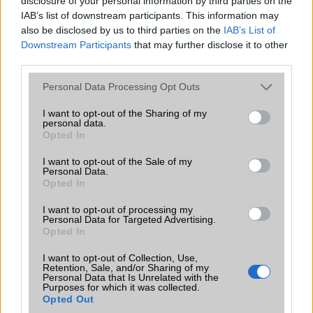
disclosure of your personal information by third parties on the
IAB’s list of downstream participants. This information may
Marcsinak sikerült elb.-nia az akkukat, nekem másfél éve remekül
also be disclosed by us to third parties on the
IAB’s List of
üzemel(pannontól). Ami hiányzott belõle az szoftverfrissítés után
Downstream Participants
that may further disclose it to other
mind bekekerült(LOGIKER-nél 2500Ft) Elég sokat gyepálom és soha
third parties.
nem kíméltem az akkuját mégsem produkált olyat mint Marcsinak.
(Szerintem õ egy szõke cica lehet.)Nem kéne félig kisült akkut
Please note that this website/app uses one or more Google
Personal Data Processing Opt Outs
töltögetni. Ha betartotta volna a NiMH akkuk töltés-kisütés ciklusait
services and may gather and store information including but
nem csinált volna ilyet. Már az elején elb.-hatta azokat
not limited to your visit or usage behaviour. You may click to
I want to opt-out of the Sharing of my
formázáskor.Hát ennyi.
personal data.
grant or deny consent to Google and its third-party tags to
Opted In
use your data for below specified purposes in below Google
consent section.
I want to opt-out of the Sale of my
Tomee
Personal Data.
Opted In
2002-3-1 10:14:30 PM
I want to opt-out of processing my
Personal Data for Targeted Advertising.
Pontosan!Nekem is ilyen volt, nagyon jó telefon, amerikában is a
Opted In
Motorola a legjobb, õk csak tudják...Nekem tökéletesen mûködött,
sokat tud, fõleg az árához képest.Thx
I want to opt-out of Collection, Use,
Retention, Sale, and/or Sharing of my
Personal Data that Is Unrelated with the
Purposes for which it was collected.
Bocmok
Opted Out