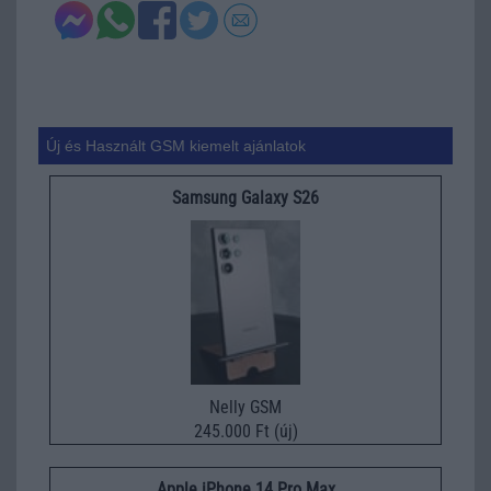
Új és Használt GSM kiemelt ajánlatok
Samsung Galaxy S26
Nelly GSM
245.000 Ft (új)
Apple iPhone 14 Pro Max