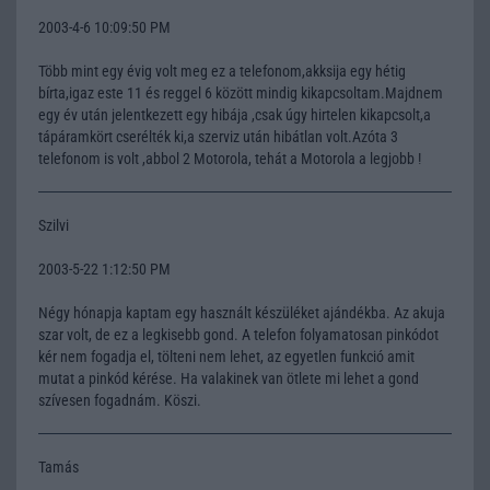
2003-4-6 10:09:50 PM
Több mint egy évig volt meg ez a telefonom,akksija egy hétig
bírta,igaz este 11 és reggel 6 között mindig kikapcsoltam.Majdnem
egy év után jelentkezett egy hibája ,csak úgy hirtelen kikapcsolt,a
tápáramkört cserélték ki,a szerviz után hibátlan volt.Azóta 3
telefonom is volt ,abbol 2 Motorola, tehát a Motorola a legjobb !
Szilvi
2003-5-22 1:12:50 PM
Négy hónapja kaptam egy használt készüléket ajándékba. Az akuja
szar volt, de ez a legkisebb gond. A telefon folyamatosan pinkódot
kér nem fogadja el, tölteni nem lehet, az egyetlen funkció amit
mutat a pinkód kérése. Ha valakinek van ötlete mi lehet a gond
szívesen fogadnám. Köszi.
Tamás