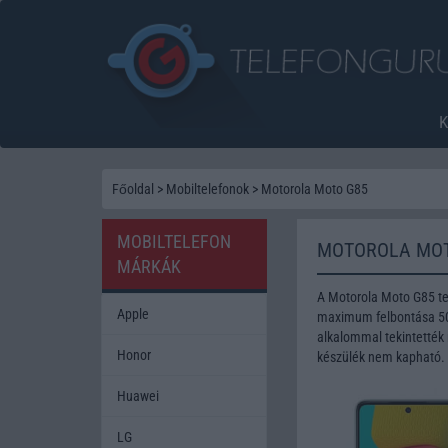
Főoldal
>
Mobiltelefonok
>
Motorola Moto G85
MOBILTELEFON
MOTOROLA MOT
MÁRKÁK
A Motorola Moto G85 te
Apple
maximum felbontása 50 
alkalommal tekintették 
Honor
készülék nem kapható.
Huawei
LG