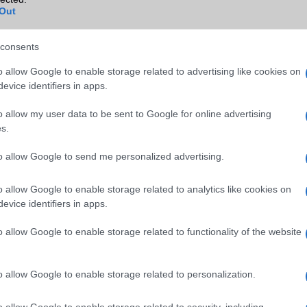
Wi-Fi extra
Nincs
Out
Wi-Fi HotSpot
alap szolgáltatás
consents
Blackberry
Nincs
o allow Google to enable storage related to advertising like cookies on
NFC
területenként változó
evice identifiers in apps.
TV/USB kapcsolat
2,x Type-C
o allow my user data to be sent to Google for online advertising
s.
GPS
aGPS (USA), Glonass (Orosz)
BDS (Kína), Galileo (EU), QZ
(Japán)
to allow Google to send me personalized advertising.
Push to Talk
Nincs
o allow Google to enable storage related to analytics like cookies on
evice identifiers in apps.
AKKUMULÁTOR
o allow Google to enable storage related to functionality of the website
Típus
Li-Polimer
Készenléti idő h /
Az akkumulátor nem vehetõ 
Cserélhetőség
o allow Google to enable storage related to personalization.
Beszélgetési idő h /
30W-os gyorstöltés
o allow Google to enable storage related to security, including