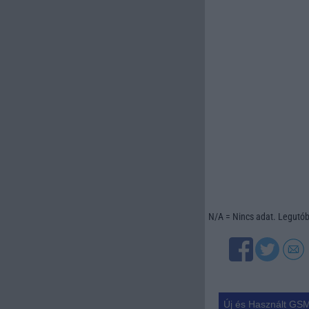
N/A = Nincs adat. Legutóbb
Új és Használt GSM