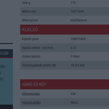
Súly g
173
Méret mm
162*74*8
Billentyűzet
touchscreen
KIJELZŐ
Kijelző pixel
1080*2400
Kijelző méret - col/inch
6.67
TGSM
Színes kijelző
P-Oled
Színárnyalatok száma db
1B (32 bit)
ért
y
to
HANG ÉS KÉP
Kihangositás
Van
Hangvezérlés
Nincs