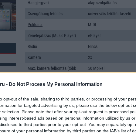
Hangjegyzet
alap szolgáltatás
Csengőhang letöltés
univerzális letöltés kezelõ
Polifonia
MIDI
Zenelejátszás (Music Player)
ePlayer
Rádió
Nincs
Kamera
2x
Max. kamera felbontás (több
50 Mpixel
kamera esetén)
ru -
Do Not Process My Personal Information
Video lejátszás
1080p HD lejátszó
MEMÓRIA ÉS TÁRHELY
to opt-out of the sale, sharing to third parties, or processing of your per
formation for targeted advertising by us, please use the below opt-out s
k: 16
Telefonkönyv db
dinamikus
r selection. Please note that after your opt-out request is processed y
eing interest-based ads based on personal information utilized by us or
Min. memória
8 GB
disclosed to third parties prior to your opt-out. You may separately opt-
Min. háttértár
128 GB
losure of your personal information by third parties on the IAB’s list of