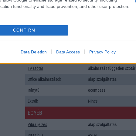
Gyorstöltés
cation functionality and fraud prevention, and other user protection.
ALKALMAZÁSOK ÉS ÉRZÉKELŐK
Java
Nincs
CONFIRM
Flash
/
Ujjlenyomat olvasó
Fingerprint sensor
SNS integráció
alap szolgáltatás
Data Deletion
Data Access
Privacy Policy
Organizer
alap szolgáltatás
T9 szótár
alkalmazás független szótár
Office alkalmazások
alap szolgáltatás
Iránytũ
ecompass
Extrák
Nincs
EGYÉB
Vibra jelzés
alap szolgáltatás
SIM típus
eSIM