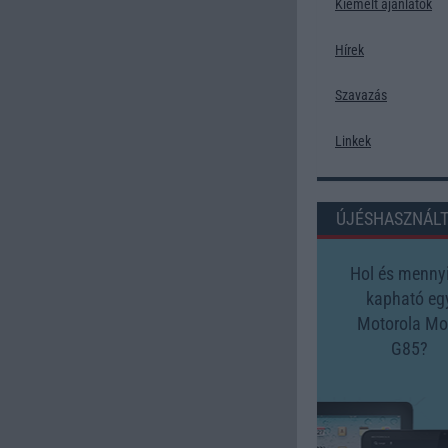
Kiemelt ajánlatok
Hírek
Szavazás
Linkek
ÚJÉSHASZNÁL
Hol és mennyi
kapható eg
Motorola Mo
G85?