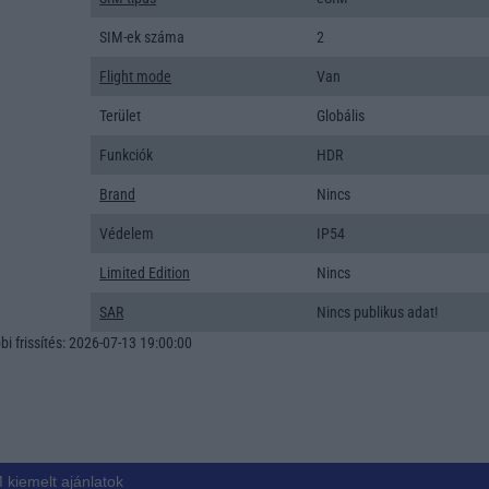
SIM-ek száma
2
Flight mode
Van
Terület
Globális
Funkciók
HDR
Brand
Nincs
Védelem
IP54
Limited Edition
Nincs
SAR
Nincs publikus adat!
i frissítés: 2026-07-13 19:00:00
 kiemelt ajánlatok