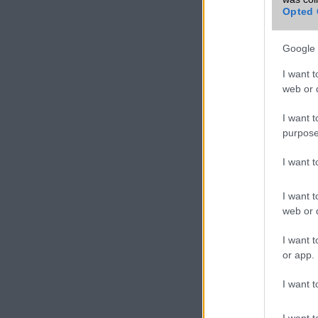
Opted 
Google 
I want t
web or d
I want t
purpose
I want 
I want t
web or d
I want t
or app.
I want t
I want t