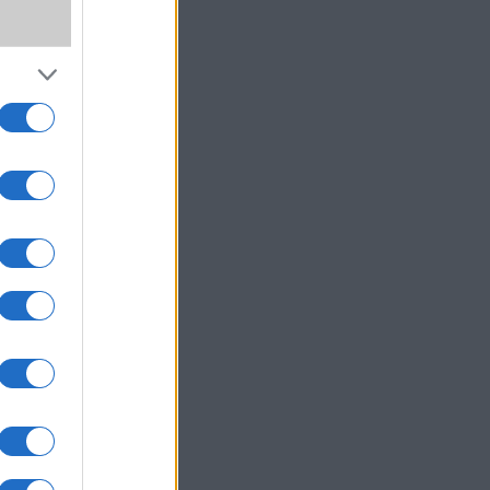
,
SS
ki!