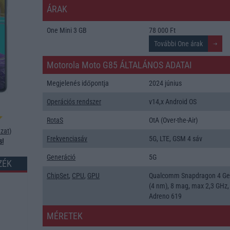
ÁRAK
One Mini 3 GB
78 000 Ft
Motorola Moto G85 ÁLTALÁNOS ADATAI
Megjelenés időpontja
2024 június
Operációs rendszer
v14,x Android OS
RotaS
OtA (Over-the-Air)
zat
)
Frekvenciasáv
5G, LTE, GSM 4 sáv
s!
Generáció
5G
ZÉK
ChipSet
,
CPU
,
GPU
Qualcomm Snapdragon 4 Ge
(4 nm), 8 mag, max 2,3 GHz,
Adreno 619
MÉRETEK