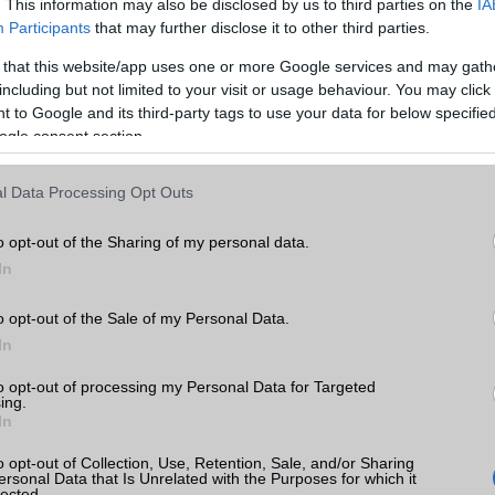
. This information may also be disclosed by us to third parties on the
IA
Memória bővíthetőség
T-Flash/microSD
Participants
that may further disclose it to other third parties.
ADATCSERE
 that this website/app uses one or more Google services and may gath
including but not limited to your visit or usage behaviour. You may click 
to G85
GPRS
Van
 to Google and its third-party tags to use your data for below specifi
k
ogle consent section.
EDGE
Van
tás
WAP
5HTML
l Data Processing Opt Outs
kkal
EMS
/E-mail
push eMail
o opt-out of the Sharing of my personal data.
to G85
MMS
Nincs
In
Infraport
Nincs
o opt-out of the Sale of my Personal Data.
Bluetooth
v5,x
In
B/T extra
A2DP
rola
to opt-out of processing my Personal Data for Targeted
ing.
ok
In
Wi-Fi (alap)
g/b
v5 (ac)
o opt-out of Collection, Use, Retention, Sale, and/or Sharing
Wi-Fi Direct
Nincs
ersonal Data that Is Unrelated with the Purposes for which it
lected.