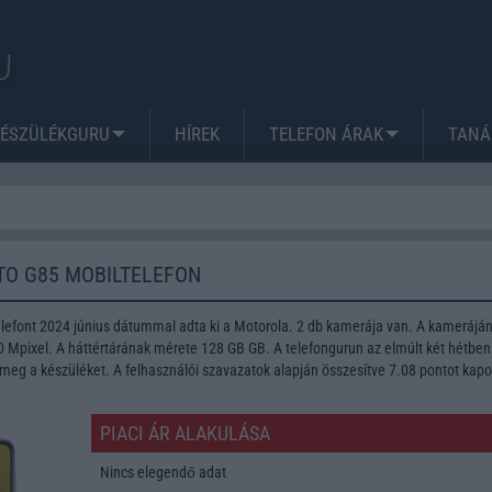
KÉSZÜLÉKGURU
HÍREK
TELEFON ÁRAK
TANÁ
O G85 MOBILTELEFON
lefont 2024 június dátummal adta ki a Motorola. 2 db kamerája van. A kamerájá
Mpixel. A háttértárának mérete 128 GB GB. A telefongurun az elmúlt két hétben
meg a készüléket. A felhasználói szavazatok alapján összesítve 7.08 pontot kapo
PIACI ÁR ALAKULÁSA
Nincs elegendő adat