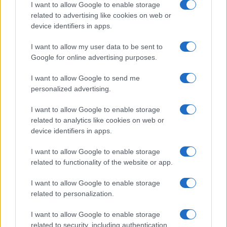
I want to allow Google to enable storage
N/A = Nincs adat. Legutóbbi frissítés: 2026-07-13 19:00:00
related to advertising like cookies on web or
device identifiers in apps.
I want to allow my user data to be sent to
Google for online advertising purposes.
I want to allow Google to send me
personalized advertising.
Új és Használt GSM kiemelt ajánlatok
I want to allow Google to enable storage
Apple iPhone 16 Pro Max
related to analytics like cookies on web or
device identifiers in apps.
I want to allow Google to enable storage
related to functionality of the website or app.
I want to allow Google to enable storage
related to personalization.
Euro Gsm
I want to allow Google to enable storage
435.000 Ft (új)
related to security, including authentication