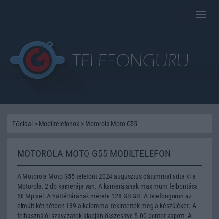
Toggle
naviga
Főoldal
>
Mobiltelefonok
>
Motorola Moto G55
MOTOROLA MOTO G55 MOBILTELEFON
A Motorola Moto G55 telefont 2024 augusztus dátummal adta ki a
Motorola. 2 db kamerája van. A kamerájának maximum felbontása
50 Mpixel. A háttértárának mérete 128 GB GB. A telefongurun az
elmúlt két hétben 139 alkalommal tekintették meg a készüléket. A
felhasználói szavazatok alapján összesítve 5.00 pontot kapott. A