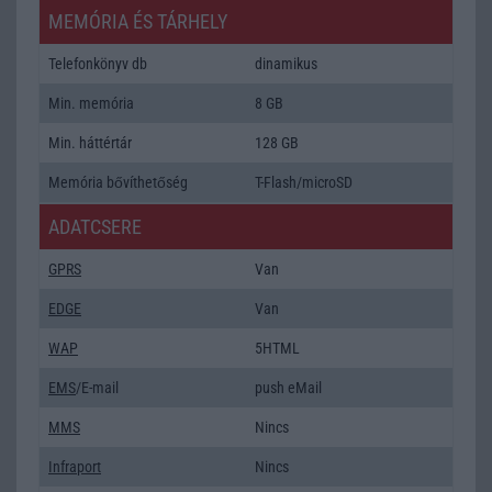
MEMÓRIA ÉS TÁRHELY
Telefonkönyv db
dinamikus
Min. memória
8 GB
Min. háttértár
128 GB
Memória bővíthetőség
T-Flash/microSD
ADATCSERE
GPRS
Van
EDGE
Van
WAP
5HTML
EMS
/E-mail
push eMail
MMS
Nincs
Infraport
Nincs