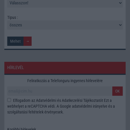
Tipus :
HÍRLEVÉL
Feliratkozás a Telefonguru ingyenes hírlevelére
OK
Elfogadom az
Adatvédelmi és Adatkezelési Tájékoztatót
Ezt a
webhelyet a reCAPTCHA védi. A Google
adatvédelmi irányelve
és a
szolgáltatási feltételek
érvényesek.
Korábbi hírlevelek