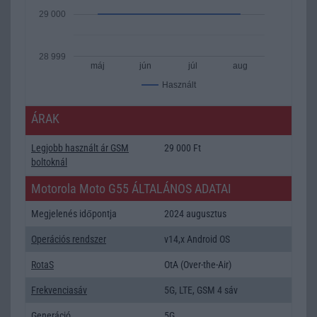
29 000
28 999
máj
jún
júl
aug
Használt
ÁRAK
Legjobb használt ár GSM
29 000 Ft
boltoknál
Motorola Moto G55 ÁLTALÁNOS ADATAI
Megjelenés időpontja
2024 augusztus
Operációs rendszer
v14,x Android OS
RotaS
OtA (Over-the-Air)
Frekvenciasáv
5G, LTE, GSM 4 sáv
Generáció
5G