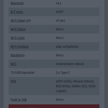
Bluetooth
v5,x
B/T extra
A2DP
Wi-Fi (alap)
g/b
v5 (ac)
Wi-Fi Direct
Nincs
Wi-Fi extra
Nincs
Wi-Fi HotSpot
alap szolgáltatás
Blackberry
Nincs
NFC
területenként változó
TV/USB kapcsolat
2,x Type-C
GPS
aGPS (USA), Glonass (Orosz),
BDS (Kína), Galileo (EU), QZSS
(Japán)
Push to Talk
Nincs