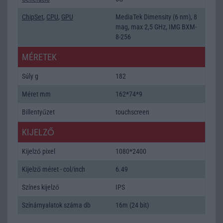
ChipSet
,
CPU
,
GPU
MediaTek Dimensity (6 nm), 8
mag, max 2,5 GHz, IMG BXM-
8-256
MÉRETEK
Súly g
182
Méret mm
162*74*9
Billentyűzet
touchscreen
KIJELZŐ
Kijelző pixel
1080*2400
Kijelző méret - col/inch
6.49
Színes kijelző
IPS
Színárnyalatok száma db
16m (24 bit)