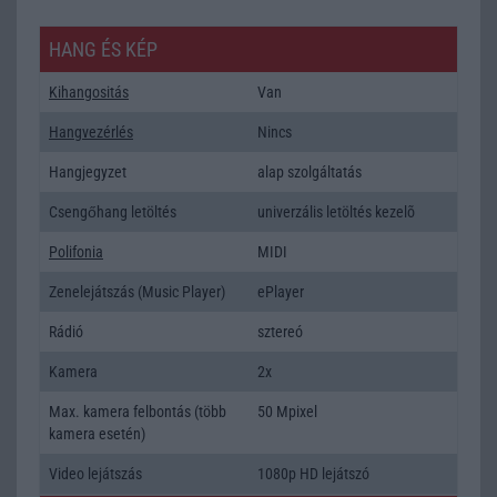
HANG ÉS KÉP
Kihangositás
Van
Hangvezérlés
Nincs
Hangjegyzet
alap szolgáltatás
Csengőhang letöltés
univerzális letöltés kezelõ
Polifonia
MIDI
Zenelejátszás (Music Player)
ePlayer
Rádió
sztereó
Kamera
2x
Max. kamera felbontás (több
50 Mpixel
kamera esetén)
Video lejátszás
1080p HD lejátszó