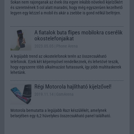
Sokan nem rajonganak az évek óta egyre inkább növekvõ kijelzõkért
és szeretnének 5 col alatt maradni, hogy még egyszerûen kezelhetõ
legyen egy kézzel a mobil és akár a zsebbe is gond nélkül beférjen.
A fiatalok buta flipes mobilokra cserélik
okostelefonjaikat
2023.05.05
| Phone Arena
A legújabb trend az okostelefonok terén az összecsukható
telefonok. Ezek két képernyővel rendelkeznek, és lehetővé teszik,
hogy egyszerre több alkalmazást futtassunk, így jobb multitaskerek
lehetünk.
Régi Motorola hajlítható kijelzővel!
2019.11.14
| GsmArena
Motorola bemutatta a legújabb Razr készülékét, amelynek
belsejében egy 6,2 hüvelykes összecsukható panel található.