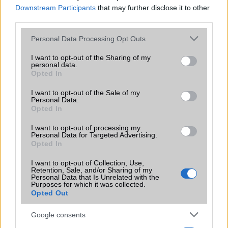
Iránytũ
ecompass
Downstream Participants
that may further disclose it to other
third parties.
Extrák
Nincs
Please note that this website/app uses one or more Google
Personal Data Processing Opt Outs
EGYÉB
services and may gather and store information including but
not limited to your visit or usage behaviour. You may click to
I want to opt-out of the Sharing of my
Vibra jelzés
alap szolgáltatás
personal data.
grant or deny consent to Google and its third-party tags to
Opted In
SIM típus
eSIM
use your data for below specified purposes in below Google
consent section.
I want to opt-out of the Sale of my
SIM-ek száma
2
Personal Data.
Opted In
Flight mode
Van
I want to opt-out of processing my
Terület
Globális
Personal Data for Targeted Advertising.
Opted In
Funkciók
Nincs
I want to opt-out of Collection, Use,
Brand
Nincs
Retention, Sale, and/or Sharing of my
Personal Data that Is Unrelated with the
Purposes for which it was collected.
Védelem
vízlepergetõ ház
Opted Out
Limited Edition
Power
Google consents
SAR
Nincs publikus adat!