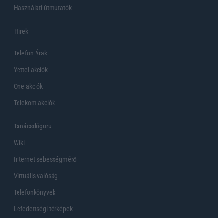
Használati útmutatók
Hirek
Telefon Árak
Yettel akciók
One akciók
Telekom akciók
Tanácsdóguru
Wiki
Internet sebességmérő
Virtuális valóság
Telefonkönyvek
Lefedettségi térképek