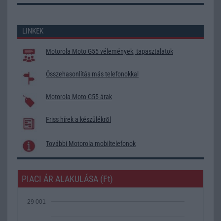
LINKEK
Motorola Moto G55 vélemények, tapasztalatok
Összehasonlítás más telefonokkal
Motorola Moto G55 árak
Friss hírek a készülékről
További Motorola mobiltelefonok
PIACI ÁR ALAKULÁSA (Ft)
29 001