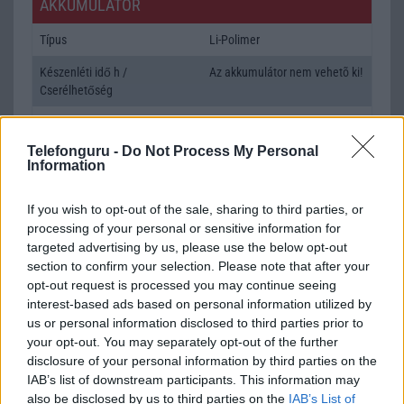
AKKUMULÁTOR
Típus
Li-Polimer
Készenléti idő h /
Az akkumulátor nem vehetõ ki!
Cserélhetőség
Beszélgetési idő h /
30W-os gyorstöltés
Gyorstöltés
Telefonguru -
Do Not Process My Personal
Information
ALKALMAZÁSOK ÉS ÉRZÉKELŐK
If you wish to opt-out of the sale, sharing to third parties, or
Java
Nincs
processing of your personal or sensitive information for
Flash
/
Ujjlenyomat olvasó
Fingerprint sensor
targeted advertising by us, please use the below opt-out
section to confirm your selection. Please note that after your
SNS integráció
alap szolgáltatás
opt-out request is processed you may continue seeing
interest-based ads based on personal information utilized by
Organizer
alap szolgáltatás
us or personal information disclosed to third parties prior to
T9 szótár
alkalmazás független szótár
your opt-out. You may separately opt-out of the further
disclosure of your personal information by third parties on the
Office alkalmazások
alap szolgáltatás
IAB’s list of downstream participants. This information may
also be disclosed by us to third parties on the
IAB’s List of