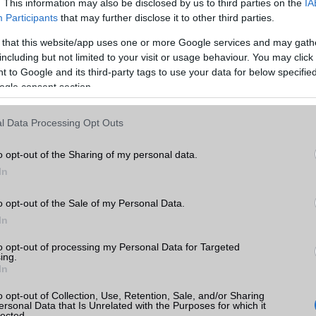
. This information may also be disclosed by us to third parties on the
IA
Min. memória
4 GB
Participants
that may further disclose it to other third parties.
Min. háttértár
128 GB
 that this website/app uses one or more Google services and may gath
including but not limited to your visit or usage behaviour. You may click 
to G41
Memória bővíthetőség
T-Flash/microSD
 to Google and its third-party tags to use your data for below specifi
k
ogle consent section.
ADATCSERE
tás
GPRS
Van
l Data Processing Opt Outs
kkal
EDGE
Nincs
o opt-out of the Sharing of my personal data.
to G41
WAP
5HTML
In
EMS
/E-mail
push eMail
o opt-out of the Sale of my Personal Data.
MMS
Nincs
In
Infraport
Nincs
rola
to opt-out of processing my Personal Data for Targeted
ing.
ok
In
Bluetooth
v5,x
B/T extra
A2DP
o opt-out of Collection, Use, Retention, Sale, and/or Sharing
ersonal Data that Is Unrelated with the Purposes for which it
lected.