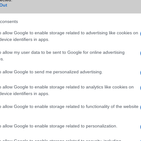
Wi-Fi (alap)
g/b
v5 (ac)
Out
Wi-Fi Direct
Van
consents
Wi-Fi extra
Nincs
o allow Google to enable storage related to advertising like cookies on
Wi-Fi HotSpot
Van
evice identifiers in apps.
Blackberry
Nincs
o allow my user data to be sent to Google for online advertising
NFC
Van
s.
TV/USB kapcsolat
2,x Type-C
to allow Google to send me personalized advertising.
GPS
aGPS (USA), Glonass (Orosz)
o allow Google to enable storage related to analytics like cookies on
BDS (Kína), Galileo (EU)
evice identifiers in apps.
Push to Talk
Nincs
o allow Google to enable storage related to functionality of the website
AKKUMULÁTOR
Típus
Li-Polimer
o allow Google to enable storage related to personalization.
Készenléti idő h /
Az akkumulátor nem vehetõ 
Cserélhetőség
o allow Google to enable storage related to security, including