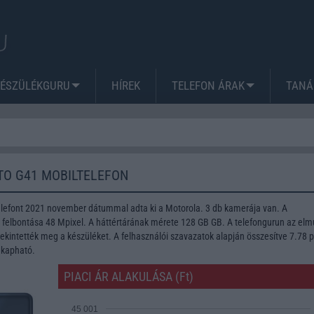
KÉSZÜLÉKGURU
HÍREK
TELEFON ÁRAK
TANÁ
O G41 MOBILTELEFON
lefont 2021 november dátummal adta ki a Motorola. 3 db kamerája van. A
lbontása 48 Mpixel. A háttértárának mérete 128 GB GB. A telefongurun az elmú
kintették meg a készüléket. A felhasználói szavazatok alapján összesítve 7.78 
 kapható.
PIACI ÁR ALAKULÁSA (Ft)
45 001