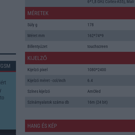
6*1,8 GHz Cortex-A55), Mali
MÉRETEK
Súly g
178
Méret mm
162*74*9
Billentyűzet
touchscreen
KIJELZŐ
TGSM
Kijelző pixel
1080*2400
Kijelző méret - col/inch
6.4
ért
y
Színes kijelző
AmOled
to
Színárnyalatok száma db
16m (24 bit)
HANG ÉS KÉP