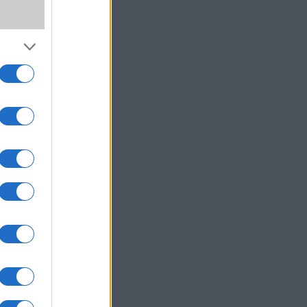
,
ki!