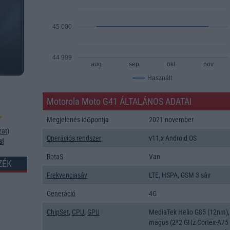
45 000
44 999
aug
sep
okt
nov
Használt
Motorola Moto G41 ÁLTALÁNOS ADATAI
Megjelenés időpontja
2021 november
zat
)
Operációs rendszer
v11,x Android OS
s!
RotaS
Van
ZÉK
Frekvenciasáv
LTE, HSPA, GSM 3 sáv
Generáció
4G
ChipSet
,
CPU
,
GPU
MediaTek Helio G85 (12nm),
magos (2*2 GHz Cortex-A75