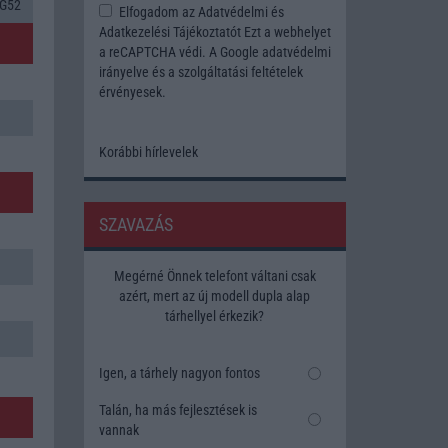
 G52
Elfogadom az
Adatvédelmi és
Adatkezelési Tájékoztatót
Ezt a webhelyet
a reCAPTCHA védi. A Google
adatvédelmi
irányelve
és a
szolgáltatási feltételek
érvényesek.
Korábbi hírlevelek
SZAVAZÁS
Megérné Önnek telefont váltani csak
azért, mert az új modell dupla alap
tárhellyel érkezik?
Igen, a tárhely nagyon fontos
Talán, ha más fejlesztések is
vannak