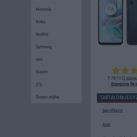
Motorola
Nokia
Realme
Samsung
vivo
Xiaomi
7.78/10 (
3 szava
Szavazzon Ön i
ZTE
TARTALOMJEGY
Összes márka
Specifikáció
Árak