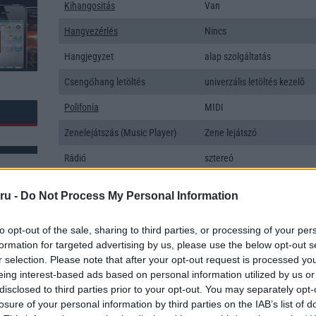
Kihangositás
Van
Hangvezérlés
Nincs
Hangjegyzet
alap szolgáltatás
Csengőhang letöltés
univerzális letöltés kezelõ
Polifonia
MIDI
Zenelejátszás (Music Player)
Zene lejátszó
Rádió
sztereó
Kamera
3x
ru -
Do Not Process My Personal Information
Max. kamera felbontás (több
48 Mpixel
kamera esetén)
to opt-out of the sale, sharing to third parties, or processing of your per
formation for targeted advertising by us, please use the below opt-out s
k: 3
Video lejátszás
1080p HD lejátszó
r selection. Please note that after your opt-out request is processed y
MEMÓRIA ÉS TÁRHELY
eing interest-based ads based on personal information utilized by us or
disclosed to third parties prior to your opt-out. You may separately opt-
Telefonkönyv db
dinamikus
losure of your personal information by third parties on the IAB’s list of