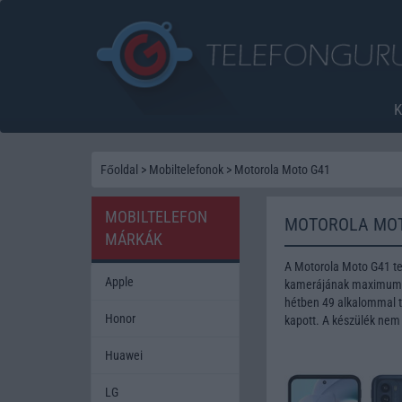
Főoldal
>
Mobiltelefonok
>
Motorola Moto G41
MOBILTELEFON
MOTOROLA MOT
MÁRKÁK
A Motorola Moto G41 te
Apple
kamerájának maximum fe
hétben 49 alkalommal te
Honor
kapott. A készülék nem
Huawei
LG