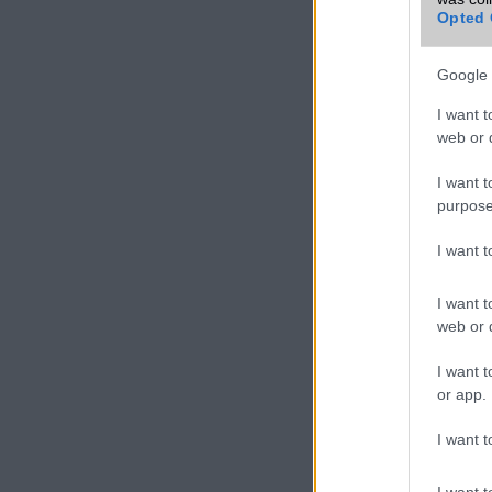
Opted 
Google 
I want t
web or d
I want t
purpose
I want 
I want t
web or d
I want t
or app.
I want t
I want t