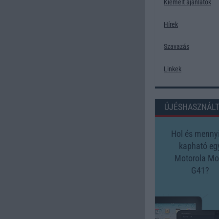
Kiemelt ajánlatok
Hírek
Szavazás
Linkek
ÚJÉSHASZNÁL
Hol és mennyi
kapható eg
Motorola Mo
G41?