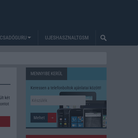
CSADÓGURU
UJESHASZNALTGSM
MENNYIBE KERÜL
Keressen a telefonboltok ajánlatai között!
lt két
pontot