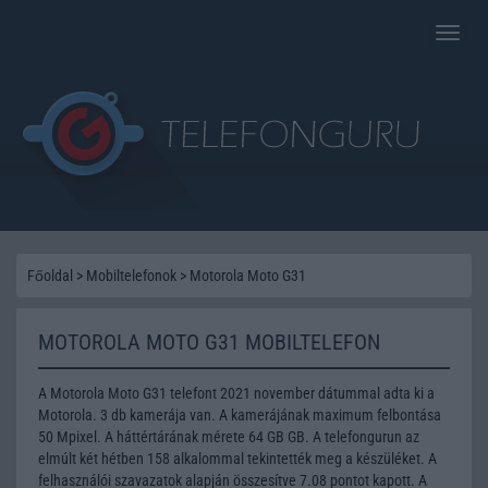
Toggle
naviga
Főoldal
>
Mobiltelefonok
>
Motorola Moto G31
MOTOROLA MOTO G31 MOBILTELEFON
A Motorola Moto G31 telefont 2021 november dátummal adta ki a
Motorola. 3 db kamerája van. A kamerájának maximum felbontása
50 Mpixel. A háttértárának mérete 64 GB GB. A telefongurun az
elmúlt két hétben 158 alkalommal tekintették meg a készüléket. A
felhasználói szavazatok alapján összesítve 7.08 pontot kapott. A