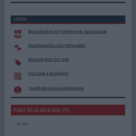
LINKEK
Motorola Moto G31 vélemények, tapasztalatok
Összehasonlítás más telefonokkal
Motorola Moto G31 árak
Friss hírek a készülékről
További Motorola mobiltelefonok
PIACI ÁR ALAKULÁSA (Ft)
50 000