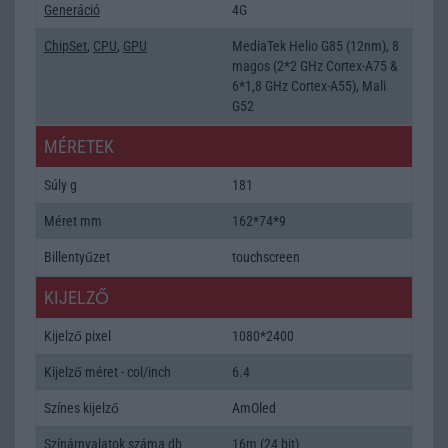
Generáció
4G
ChipSet
,
CPU
,
GPU
MediaTek Helio G85 (12nm), 8
magos (2*2 GHz Cortex-A75 &
6*1,8 GHz Cortex-A55), Mali
G52
MÉRETEK
Súly g
181
Méret mm
162*74*9
Billentyűzet
touchscreen
KIJELZŐ
Kijelző pixel
1080*2400
Kijelző méret - col/inch
6.4
Színes kijelző
AmOled
Színárnyalatok száma db
16m (24 bit)