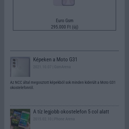
Euro Gsm
295.000 Ft (új)
Képeken a Moto G31
2021.10.07
| GsmArena
Az NCC által megosztott képekből sok minden kiderült a Moto G31
okostelefonról.
A tíz legjobb okostelefon 5 col alatt
2015.02.10
| Phone Arena