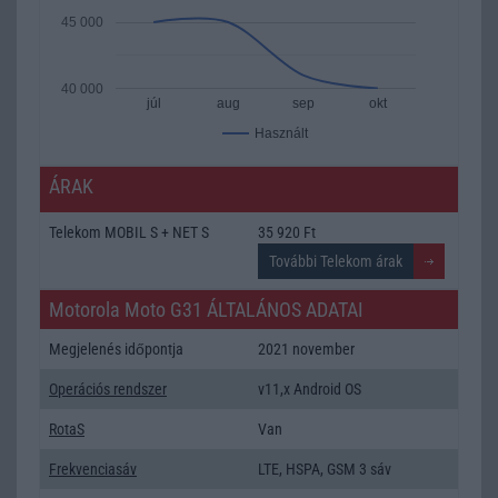
45 000
40 000
júl
aug
sep
okt
Használt
ÁRAK
Telekom MOBIL S + NET S
35 920 Ft
Motorola Moto G31 ÁLTALÁNOS ADATAI
Megjelenés időpontja
2021 november
Operációs rendszer
v11,x Android OS
RotaS
Van
Frekvenciasáv
LTE, HSPA, GSM 3 sáv