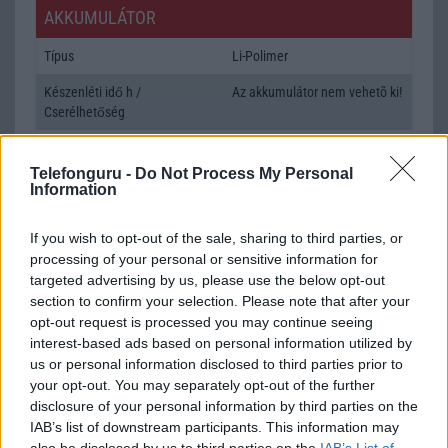
AKKUMULÁTOR
Típus
Li-Polimer
Készenléti idő h /
Az akkumulátor nem vehetõ ki!
Cserélhetőség
Beszélgetési idő h /
Gyorstöltésre alkalmas
Gyorstöltés
Telefonguru -
Do Not Process My Personal
Information
ALKALMAZÁSOK ÉS ÉRZÉKELŐK
If you wish to opt-out of the sale, sharing to third parties, or
Java
Nincs
processing of your personal or sensitive information for
targeted advertising by us, please use the below opt-out
Flash
/
Ujjlenyomat olvasó
Fingerprint sensor
section to confirm your selection. Please note that after your
SNS integráció
alap szolgáltatás
opt-out request is processed you may continue seeing
interest-based ads based on personal information utilized by
Organizer
alap szolgáltatás
us or personal information disclosed to third parties prior to
your opt-out. You may separately opt-out of the further
T9 szótár
alkalmazás független szótár
disclosure of your personal information by third parties on the
Office alkalmazások
alap szolgáltatás
IAB’s list of downstream participants. This information may