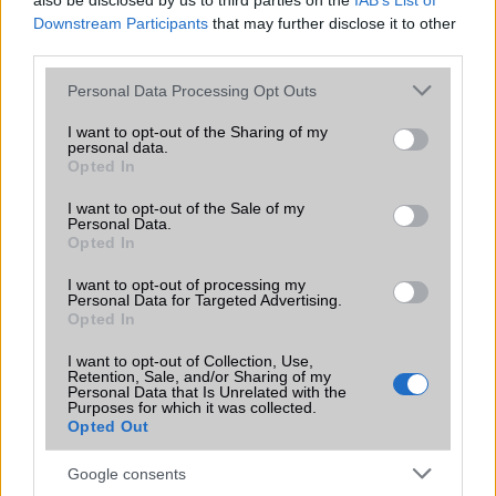
also be disclosed by us to third parties on the
IAB’s List of
Iránytũ
ecompass
Downstream Participants
that may further disclose it to other
third parties.
Extrák
Nincs
Please note that this website/app uses one or more Google
Personal Data Processing Opt Outs
EGYÉB
services and may gather and store information including but
not limited to your visit or usage behaviour. You may click to
I want to opt-out of the Sharing of my
Vibra jelzés
alap szolgáltatás
personal data.
grant or deny consent to Google and its third-party tags to
Opted In
use your data for below specified purposes in below Google
SIM típus
nanoSIM
consent section.
I want to opt-out of the Sale of my
SIM-ek száma
2
Personal Data.
Opted In
Flight mode
Van
I want to opt-out of processing my
Personal Data for Targeted Advertising.
Terület
Globális
Opted In
Funkciók
90Hz, HDR
I want to opt-out of Collection, Use,
Retention, Sale, and/or Sharing of my
Brand
Nincs
Personal Data that Is Unrelated with the
Purposes for which it was collected.
Védelem
vízlepergetõ ház
Opted Out
Limited Edition
Nincs
Google consents