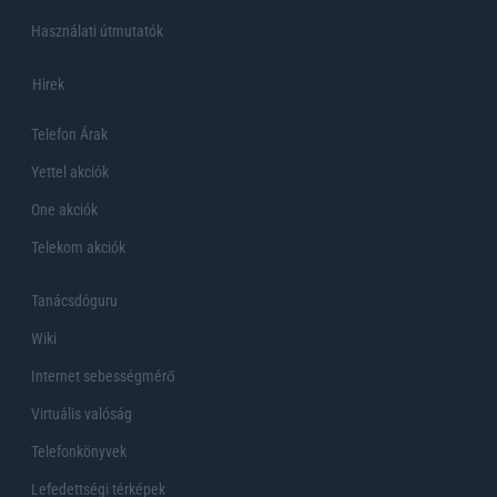
Használati útmutatók
Hirek
Telefon Árak
Yettel akciók
One akciók
Telekom akciók
Tanácsdóguru
Wiki
Internet sebességmérő
Virtuális valóság
Telefonkönyvek
Lefedettségi térképek