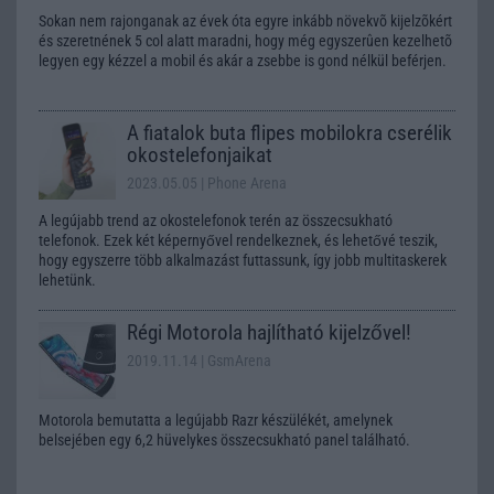
Sokan nem rajonganak az évek óta egyre inkább növekvõ kijelzõkért
és szeretnének 5 col alatt maradni, hogy még egyszerûen kezelhetõ
legyen egy kézzel a mobil és akár a zsebbe is gond nélkül beférjen.
A fiatalok buta flipes mobilokra cserélik
okostelefonjaikat
2023.05.05
| Phone Arena
A legújabb trend az okostelefonok terén az összecsukható
telefonok. Ezek két képernyővel rendelkeznek, és lehetővé teszik,
hogy egyszerre több alkalmazást futtassunk, így jobb multitaskerek
lehetünk.
Régi Motorola hajlítható kijelzővel!
2019.11.14
| GsmArena
Motorola bemutatta a legújabb Razr készülékét, amelynek
belsejében egy 6,2 hüvelykes összecsukható panel található.