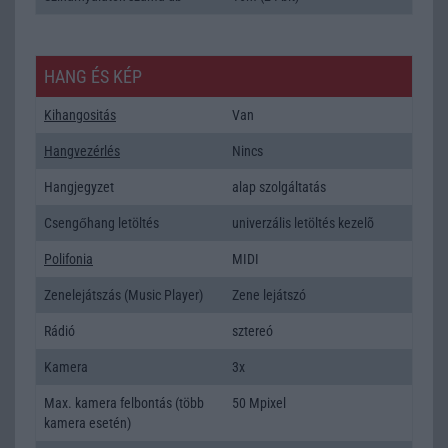
HANG ÉS KÉP
Kihangositás
Van
Hangvezérlés
Nincs
Hangjegyzet
alap szolgáltatás
Csengőhang letöltés
univerzális letöltés kezelõ
Polifonia
MIDI
Zenelejátszás (Music Player)
Zene lejátszó
Rádió
sztereó
Kamera
3x
Max. kamera felbontás (több
50 Mpixel
kamera esetén)