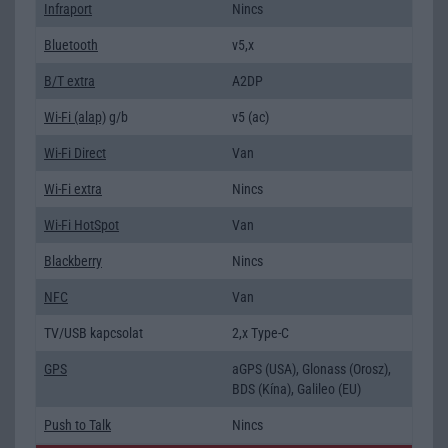
Infraport
Nincs
Bluetooth
v5,x
B/T extra
A2DP
Wi-Fi (alap)
g/b
v5 (ac)
Wi-Fi Direct
Van
Wi-Fi extra
Nincs
Wi-Fi HotSpot
Van
Blackberry
Nincs
NFC
Van
TV/USB kapcsolat
2,x Type-C
GPS
aGPS (USA), Glonass (Orosz),
BDS (Kína), Galileo (EU)
Push to Talk
Nincs