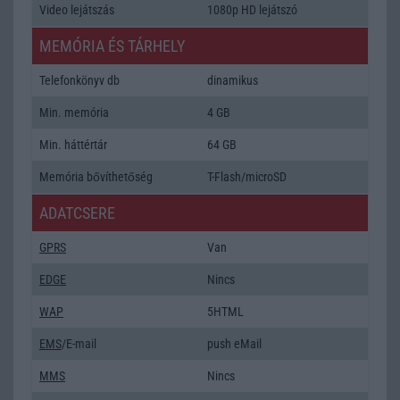
Video lejátszás
1080p HD lejátszó
MEMÓRIA ÉS TÁRHELY
Telefonkönyv db
dinamikus
Min. memória
4 GB
Min. háttértár
64 GB
Memória bővíthetőség
T-Flash/microSD
ADATCSERE
GPRS
Van
EDGE
Nincs
WAP
5HTML
EMS
/E-mail
push eMail
MMS
Nincs