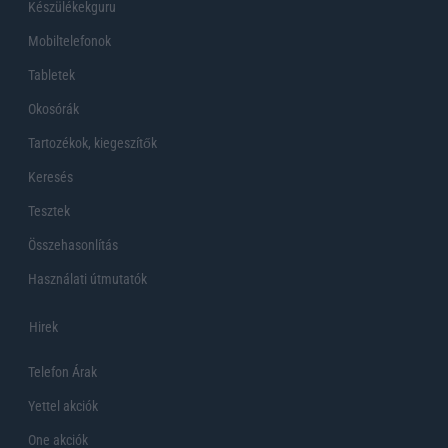
Készülékekguru
Mobiltelefonok
Tabletek
Okosórák
Tartozékok, kiegeszítők
Keresés
Tesztek
Összehasonlítás
Használati útmutatók
Hirek
Telefon Árak
Yettel akciók
One akciók