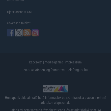
UjesHasznaltGSM
Kövessen minket!
kapcsolat
|
médiaajánlat
|
impresszum
2000 © Minden jog fenntartva - Telefonguru.hu
Honlapunk oldalain található információk és számítások a piacon elérhető
adatokon alapszanak.
Sajnos mi sem vagyunk tévedhetetlenek, és az adatközlők sem. Az