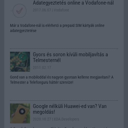
Adategyeztetés online a Vodafone-nál
2017.06.07
| Vodafone
Már a Vodafone-nál is elérhető a prepaid SIM kártyák online
adategyeztetése
Gyors és soron kívüli mobiljavítás a
Telmesternél
2011.02.17
Gond van a mobiloddal és nagyon gyorsan kellene megjavítani? A
Telmester a Telefonguru háttér szervize!
Google nélküli Huawei-ed van? Van
megoldás!
2020.10.27
| XDA Developers