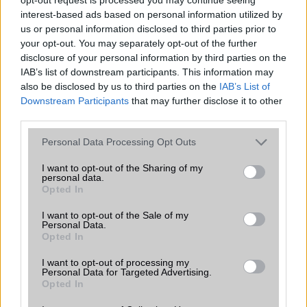
interest-based ads based on personal information utilized by
Java
Nincs
us or personal information disclosed to third parties prior to
your opt-out. You may separately opt-out of the further
Flash
/
Ujjlenyomat olvasó
Fingerprint sensor
disclosure of your personal information by third parties on the
SNS integráció
alap szolgáltatás
IAB’s list of downstream participants. This information may
also be disclosed by us to third parties on the
IAB’s List of
Organizer
alap szolgáltatás
Downstream Participants
that may further disclose it to other
third parties.
T9 szótár
alkalmazás független szótár
Please note that this website/app uses one or more Google
Personal Data Processing Opt Outs
Office alkalmazások
alap szolgáltatás
services and may gather and store information including but
not limited to your visit or usage behaviour. You may click to
I want to opt-out of the Sharing of my
Iránytũ
ecompass
personal data.
grant or deny consent to Google and its third-party tags to
Opted In
Extrák
Nincs
use your data for below specified purposes in below Google
consent section.
I want to opt-out of the Sale of my
EGYÉB
Personal Data.
Opted In
Vibra jelzés
alap szolgáltatás
I want to opt-out of processing my
SIM típus
Personal Data for Targeted Advertising.
nanoSIM
Opted In
SIM-ek száma
2