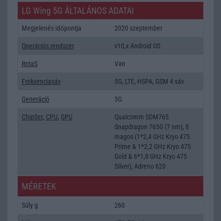
LG Wing 5G ÁLTALÁNOS ADATAI
Megjelenés időpontja
2020 szeptember
Operációs rendszer
v10,x Android OS
RotaS
Van
Frekvenciasáv
5G, LTE, HSPA, GSM 4 sáv
Generáció
5G
ChipSet
,
CPU
,
GPU
Qualcomm SDM765
Snapdragon 765G (7 nm), 8
magos (1*2,4 GHz Kryo 475
Prime & 1*2,2 GHz Kryo 475
Gold & 6*1,8 GHz Kryo 475
Silver), Adreno 620
MÉRETEK
Súly g
260