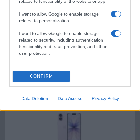
related to functionality of the website or app.
I want to allow Google to enable storage
Apple iPhone 16e
related to personalization.
I want to allow Google to enable storage
related to security, including authentication
functionality and fraud prevention, and other
user protection.
Euro Gsm
CONFIRM
188.000 Ft (új)
Apple iPhone 17
Data Deletion
Data Access
Privacy Policy