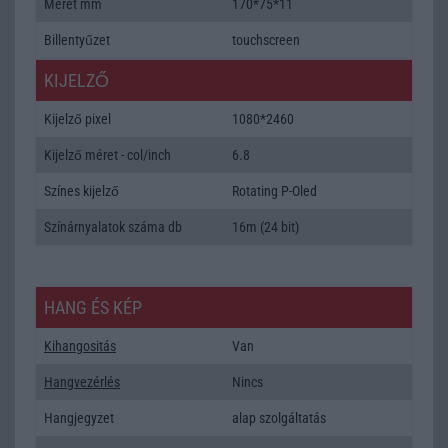
Méret mm
170*75*11
Billentyűzet
touchscreen
KIJELZŐ
Kijelző pixel
1080*2460
Kijelző méret - col/inch
6.8
Színes kijelző
Rotating P-Oled
Színárnyalatok száma db
16m (24 bit)
HANG ÉS KÉP
Kihangositás
Van
Hangvezérlés
Nincs
Hangjegyzet
alap szolgáltatás