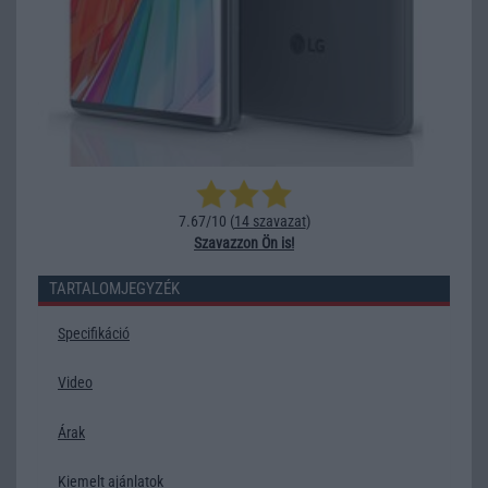
7.67/10 (
14 szavazat
)
Szavazzon Ön is!
TARTALOMJEGYZÉK
Specifikáció
Video
Árak
Kiemelt ajánlatok