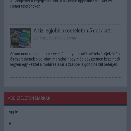
A Googlefier a legegyszerűbb út a Google appokhoz Huawei és
Honor telefonokon.
A tíz legjobb okostelefon 5 col alatt
2015.02.10
| Phone Arena
Sokan nem rajonganak az évek óta egyre inkább növekvõ kijelzõkért
és szeretnének 5 col alatt maradni, hogy még egyszerûen kezelhetõ
legyen egy kézzel a mobil és akár a zsebbe is gond nélkül beférjen.
MOBILTELEFON MÁRKÁK
Apple
Honor