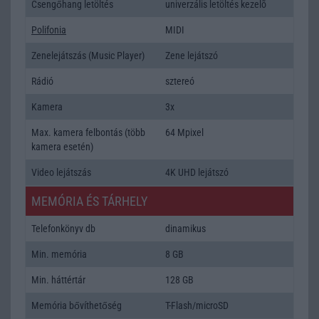
Csengőhang letöltés
univerzális letöltés kezelõ
Polifonia
MIDI
Zenelejátszás (Music Player)
Zene lejátszó
Rádió
sztereó
Kamera
3x
Max. kamera felbontás (több
64 Mpixel
kamera esetén)
Video lejátszás
4K UHD lejátszó
MEMÓRIA ÉS TÁRHELY
Telefonkönyv db
dinamikus
Min. memória
8 GB
Min. háttértár
128 GB
Memória bővíthetőség
T-Flash/microSD