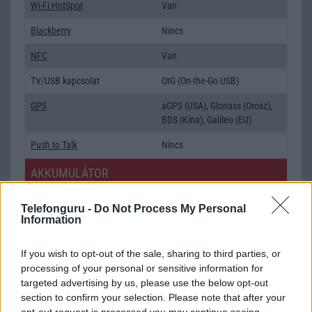
Wi-Fi HotSpot
Van
Blackberry
Nincs
NFC
Van
TV/USB kapcsolat
OtG (On-the-Go USB)
GPS
aGPS (USA), Glonass (Orosz),
BDS (Kína), Galileo (EU)
Push to Talk
Nincs
AKKUMULÁTOR
Típus
Li-Polimer
Telefonguru -
Do Not Process My Personal
Information
Készenléti idő h /
Az akkumulátor nem vehetõ ki!
Cserélhetőség
If you wish to opt-out of the sale, sharing to third parties, or
Beszélgetési idő h /
Gyorstöltésre alkalmas
processing of your personal or sensitive information for
Gyorstöltés
targeted advertising by us, please use the below opt-out
section to confirm your selection. Please note that after your
ALKALMAZÁSOK ÉS ÉRZÉKELŐK
opt-out request is processed you may continue seeing