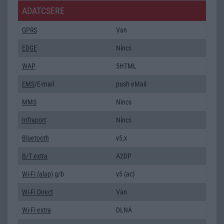
ADATCSERE
GPRS
Van
EDGE
Nincs
WAP
5HTML
EMS
/E-mail
push eMail
MMS
Nincs
Infraport
Nincs
Bluetooth
v5,x
B/T extra
A2DP
Wi-Fi (alap)
g/b
v5 (ac)
Wi-Fi Direct
Van
Wi-Fi extra
DLNA