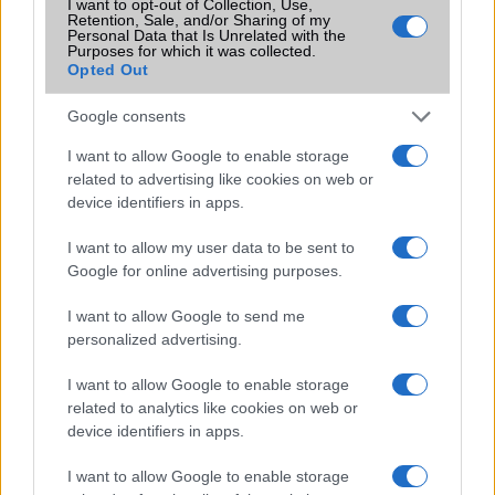
I want to opt-out of Collection, Use,
Retention, Sale, and/or Sharing of my
Flight mode
Van
Personal Data that Is Unrelated with the
Purposes for which it was collected.
Terület
Globális
Opted Out
Funkciók
Water-repellent coating, MIL-
Google consents
STD-810G
I want to allow Google to enable storage
Brand
2020
related to advertising like cookies on web or
device identifiers in apps.
Védelem
IP54
Limited Edition
Nincs
I want to allow my user data to be sent to
Google for online advertising purposes.
SAR
1,13
N/A = Nincs adat. Legutóbbi frissítés: 2026-07-13 19:00:00
I want to allow Google to send me
personalized advertising.
I want to allow Google to enable storage
related to analytics like cookies on web or
device identifiers in apps.
I want to allow Google to enable storage
Új és Használt GSM kiemelt ajánlatok