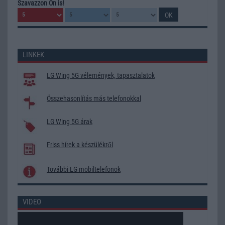
Szavazzon Ön is!
LINKEK
LG Wing 5G vélemények, tapasztalatok
Összehasonlítás más telefonokkal
LG Wing 5G árak
Friss hírek a készülékről
További LG mobiltelefonok
VIDEO