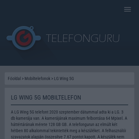
Toggle
naviga
Főoldal
>
Mobiltelefonok
>
LG Wing 5G
LG WING 5G MOBILTELEFON
A LG Wing 5G telefont 2020 szeptember dátummal adta ki a LG. 3
db kamerája van. A kamerájának maximum felbontása 64 Mpixel. A
háttértárának mérete 128 GB GB. A telefongurun az elmúlt két
hétben 80 alkalommal tekintették meg a készüléket. A felhasználói
szavazatok alapján összesítve 7.67 pontot kapott. A készülék nem