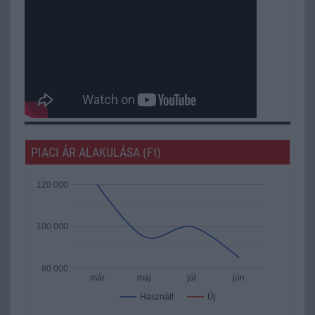
PIACI ÁR ALAKULÁSA (Ft)
120 000
100 000
80 000
már
máj
júl
jún
Új
Használt