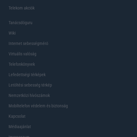
Telekom akciók
Tanácsdóguru
Wiki
Internet sebességmérő
Virtuális valóság
Telefonkönyvek
Lefedettségi térképek
Letöltési sebesség térkép
Nemzetközi hívószámok
Mobiltelefon védelem és biztonság
Kapcsolat
Médiaajánlat
Impresszum