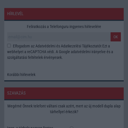
HÍRLEVÉL
Feliratkozás a Telefonguru ingyenes hírlevelére
OK
Elfogadom az
Adatvédelmi és Adatkezelési Tájékoztatót
Ezt a
webhelyet a reCAPTCHA védi. A Google
adatvédelmi irányelve
és a
szolgáltatási feltételek
érvényesek.
Korábbi hírlevelek
SZAVAZÁS
Megérné Önnek telefont váltani csak azért, mert az új modell dupla alap
tárhellyel érkezik?
Igen, a tárhely nagyon fontos