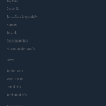
Tabletek
Okosórák
Tartozékok, kiegeszítők
Keresés
Tesztek
Összehasonlítás
Használati útmutatók
Hirek
Telefon Árak
Yettel akciók
One akciók
Telekom akciók