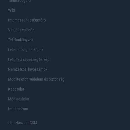
Tanácsdóguru
Wiki
Internet sebességmérő
Virtuális valóság
Telefonkönyvek
Lefedettségi térképek
Letöltési sebesség térkép
Nemzetközi hívószámok
Mobiltelefon védelem és biztonság
Kapcsolat
Médiaajánlat
Impresszum
UjesHasznaltGSM