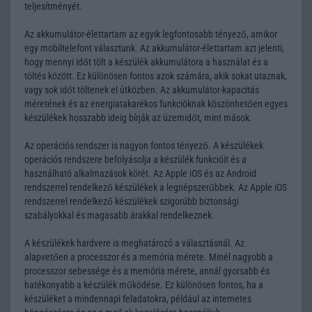
teljesítményét.
Az akkumulátor-élettartam az egyik legfontosabb tényező, amikor
egy mobiltelefont választunk. Az akkumulátor-élettartam azt jelenti,
hogy mennyi időt tölt a készülék akkumulátora a használat és a
töltés között. Ez különösen fontos azok számára, akik sokat utaznak,
vagy sok időt töltenek el útközben. Az akkumulátor-kapacitás
méretének és az energiatakarékos funkcióknak köszönhetően egyes
készülékek hosszabb ideig bírják az üzemidőt, mint mások.
Az operációs rendszer is nagyon fontos tényező. A készülékek
operációs rendszere befolyásolja a készülék funkcióit és a
használható alkalmazások körét. Az Apple iOS és az Android
rendszerrel rendelkező készülékek a legnépszerűbbek. Az Apple iOS
rendszerrel rendelkező készülékek szigorúbb biztonsági
szabályokkal és magasabb árakkal rendelkeznek.
A készülékek hardvere is meghatározó a választásnál. Az
alapvetően a processzor és a memória mérete. Minél nagyobb a
processzor sebessége és a memória mérete, annál gyorsabb és
hatékonyabb a készülék működése. Ez különösen fontos, ha a
készüléket a mindennapi feladatokra, például az internetes