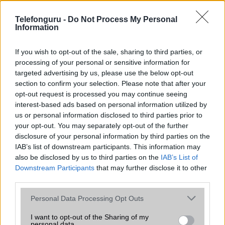
az operációs rendszer, a hardver, a kamera, az adatvédelem és a
kialakítás szempontjából döntő fontosságú lehet. Ezek a
Telefonguru -
Do Not Process My Personal
szempontok kritikusak ahhoz, hogy megtaláljuk azokat a
Information
mobiltelefonokat, amelyek megfelelnek az igényeinknek és
elvárásainknak.
If you wish to opt-out of the sale, sharing to third parties, or
processing of your personal or sensitive information for
Végül azt is fontos tudni, hogy a mobiltelefonok összehasonlítása
targeted advertising by us, please use the below opt-out
során minden felhasználó egyéni preferenciákkal rendelkezik, így a
section to confirm your selection. Please note that after your
választásuk eltérhet. Azonban azok, akik számára fontos a nagyobb
opt-out request is processed you may continue seeing
kijelző, hosszabb üzemidő, hatékony
interest-based ads based on personal information utilized by
us or personal information disclosed to third parties prior to
your opt-out. You may separately opt-out of the further
MOBILTELEFON MÁRKÁK
disclosure of your personal information by third parties on the
IAB’s list of downstream participants. This information may
Apple
also be disclosed by us to third parties on the
IAB’s List of
Downstream Participants
that may further disclose it to other
Honor
third parties.
Please note that this website/app uses one or more Google
Huawei
Personal Data Processing Opt Outs
services and may gather and store information including but
LG
not limited to your visit or usage behaviour. You may click to
I want to opt-out of the Sharing of my
personal data.