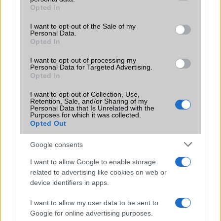
grant or deny consent to Google and its third-party tags to
Opted In
Motorola
use your data for below specified purposes in below Google
consent section.
I want to opt-out of the Sale of my
Nokia
Personal Data.
Opted In
Realme
I want to opt-out of processing my
Personal Data for Targeted Advertising.
Samsung
Opted In
vivo
I want to opt-out of Collection, Use,
Retention, Sale, and/or Sharing of my
Personal Data that Is Unrelated with the
Xiaomi
Purposes for which it was collected.
Opted Out
ZTE
Google consents
Összes márka
I want to allow Google to enable storage
related to advertising like cookies on web or
device identifiers in apps.
Mennyibe kerül
I want to allow my user data to be sent to
Keressen a telefonboltok ajánlatai között!
Google for online advertising purposes.