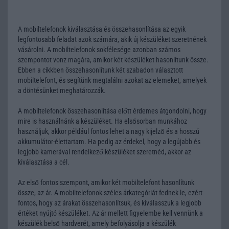
A mobiltelefonok kiválasztása és összehasonlítása az egyik
legfontosabb feladat azok számára, akik új készüléket szeretnének
vásárolni. A mobiltelefonok sokfélesége azonban számos
szempontot vonz magára, amikor két készüléket hasonlítunk össze.
Ebben a cikkben összehasonlítunk két szabadon választott
mobiltelefont, és segítünk megtalálni azokat az elemeket, amelyek
a döntésünket meghatározzák.
A mobiltelefonok összehasonlítása előtt érdemes átgondolni, hogy
mire is használnánk a készüléket. Ha elsősorban munkához
használjuk, akkor például fontos lehet a nagy kijelző és a hosszú
akkumulátor-élettartam. Ha pedig az érdekel, hogy a legújabb és
legjobb kamerával rendelkező készüléket szeretnéd, akkor az
kiválasztása a cél.
Az első fontos szempont, amikor két mobiltelefont hasonlítunk
össze, az ár. A mobiltelefonok széles árkategóriát fednek le, ezért
fontos, hogy az árakat összehasonlítsuk, és kiválasszuk a legjobb
értéket nyújtó készüléket. Az ár mellett figyelembe kell vennünk a
készülék belső hardverét, amely befolyásolja a készülék