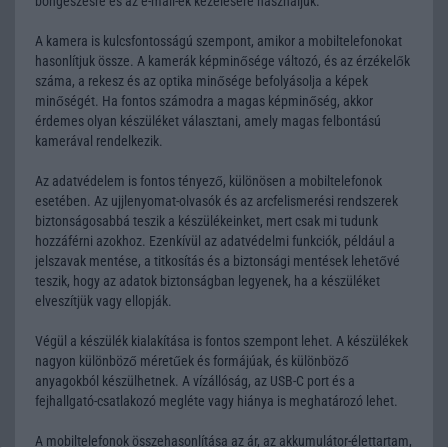
böngészésre és az e-mail-ek kezelésére használjuk.
A kamera is kulcsfontosságú szempont, amikor a mobiltelefonokat
hasonlítjuk össze. A kamerák képminősége változó, és az érzékelők
száma, a rekesz és az optika minősége befolyásolja a képek
minőségét. Ha fontos számodra a magas képminőség, akkor
érdemes olyan készüléket választani, amely magas felbontású
kamerával rendelkezik.
Az adatvédelem is fontos tényező, különösen a mobiltelefonok
esetében. Az ujjlenyomat-olvasók és az arcfelismerési rendszerek
biztonságosabbá teszik a készülékeinket, mert csak mi tudunk
hozzáférni azokhoz. Ezenkívül az adatvédelmi funkciók, például a
jelszavak mentése, a titkosítás és a biztonsági mentések lehetővé
teszik, hogy az adatok biztonságban legyenek, ha a készüléket
elveszítjük vagy ellopják.
Végül a készülék kialakítása is fontos szempont lehet. A készülékek
nagyon különböző méretűek és formájúak, és különböző
anyagokból készülhetnek. A vízállóság, az USB-C port és a
fejhallgató-csatlakozó megléte vagy hiánya is meghatározó lehet.
A mobiltelefonok összehasonlítása az ár, az akkumulátor-élettartam,