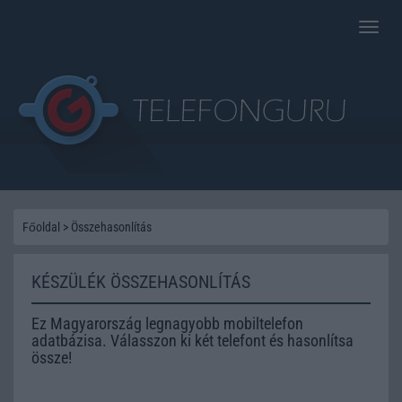
Toggle
naviga
Főoldal
>
Összehasonlítás
KÉSZÜLÉK ÖSSZEHASONLÍTÁS
Ez Magyarország legnagyobb mobiltelefon
adatbázisa. Válasszon ki két telefont és hasonlítsa
össze!