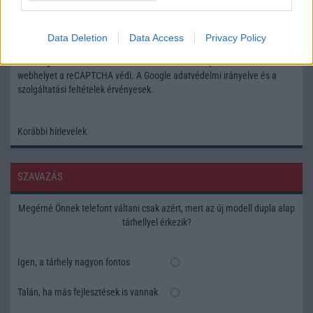
Feliratkozás a Telefonguru ingyenes hírlevelére
Data Deletion
Data Access
Privacy Policy
OK
Elfogadom az
Adatvédelmi és Adatkezelési Tájékoztatót
Ezt a
webhelyet a reCAPTCHA védi. A Google
adatvédelmi irányelve
és a
szolgáltatási feltételek
érvényesek.
Korábbi hírlevelek
SZAVAZÁS
Megérné Önnek telefont váltani csak azért, mert az új modell dupla alap
tárhellyel érkezik?
Igen, a tárhely nagyon fontos
Talán, ha más fejlesztések is vannak