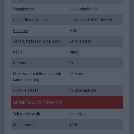
Hangjegyzet
alap szolgáltatás
Csengőhang letöltés
univerzális letöltés kezelõ
Polifonia
MIDI
Zenelejátszás (Music Player)
Zene lejátszó
Rádió
Nincs
Kamera
3x
Max. kamera felbontás (több
48 Mpixel
kamera esetén)
Video lejátszás
4K UHD lejátszó
MEMÓRIA ÉS TÁRHELY
Telefonkönyv db
dinamikus
Min. memória
4 GB