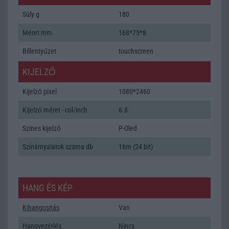
Súly g
180
Méret mm
168*75*8
Billentyűzet
touchscreen
KIJELZŐ
Kijelző pixel
1080*2460
Kijelző méret - col/inch
6.8
Színes kijelző
P-Oled
Színárnyalatok száma db
16m (24 bit)
HANG ÉS KÉP
Kihangositás
Van
Hangvezérlés
Nincs