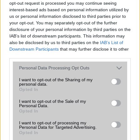
opt-out request is processed you may continue seeing
ALKALMAZÁSOK ÉS ÉRZÉKELŐK
interest-based ads based on personal information utilized by
us or personal information disclosed to third parties prior to
Java
Nincs
your opt-out. You may separately opt-out of the further
disclosure of your personal information by third parties on the
Flash
/
Ujjlenyomat olvasó
Fingerprint sensor
IAB’s list of downstream participants. This information may
also be disclosed by us to third parties on the
IAB’s List of
SNS integráció
alap szolgáltatás
Downstream Participants
that may further disclose it to other
third parties.
Organizer
alap szolgáltatás
Please note that this website/app uses one or more Google
T9 szótár
alkalmazás független szótár
Personal Data Processing Opt Outs
services and may gather and store information including but
Office alkalmazások
alap szolgáltatás
not limited to your visit or usage behaviour. You may click to
I want to opt-out of the Sharing of my
personal data.
grant or deny consent to Google and its third-party tags to
Iránytũ
Opted In
ecompass
use your data for below specified purposes in below Google
consent section.
Extrák
Nincs
I want to opt-out of the Sale of my
Personal Data.
Opted In
EGYÉB
I want to opt-out of processing my
Vibra jelzés
alap szolgáltatás
Personal Data for Targeted Advertising.
Opted In
SIM típus
nanoSIM