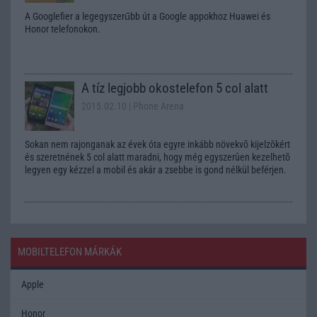
A Googlefier a legegyszerűbb út a Google appokhoz Huawei és
Honor telefonokon.
A tíz legjobb okostelefon 5 col alatt
2015.02.10
| Phone Arena
Sokan nem rajonganak az évek óta egyre inkább növekvõ kijelzõkért
és szeretnének 5 col alatt maradni, hogy még egyszerûen kezelhetõ
legyen egy kézzel a mobil és akár a zsebbe is gond nélkül beférjen.
MOBILTELEFON MÁRKÁK
Apple
Honor