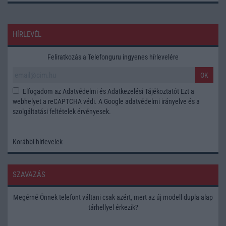
HÍRLEVÉL
Feliratkozás a Telefonguru ingyenes hírlevelére
OK
Elfogadom az
Adatvédelmi és Adatkezelési Tájékoztatót
Ezt a
webhelyet a reCAPTCHA védi. A Google
adatvédelmi irányelve
és a
szolgáltatási feltételek
érvényesek.
Korábbi hírlevelek
SZAVAZÁS
Megérné Önnek telefont váltani csak azért, mert az új modell dupla alap
tárhellyel érkezik?