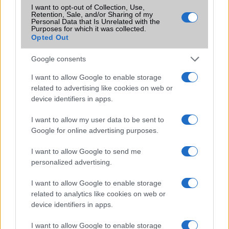
I want to opt-out of Collection, Use,
SIM-ek száma
2
Retention, Sale, and/or Sharing of my
Personal Data that Is Unrelated with the
Purposes for which it was collected.
Flight mode
Van
Opted Out
Terület
Globális
Google consents
Funkciók
MIL-STD-810G
I want to allow Google to enable storage
Brand
2020
related to advertising like cookies on web or
device identifiers in apps.
Védelem
IP68
I want to allow my user data to be sent to
Limited Edition
Nincs
Google for online advertising purposes.
SAR
1,34
I want to allow Google to send me
N/A = Nincs adat. Legutóbbi frissítés: 2026-07-13 19:00:00
personalized advertising.
I want to allow Google to enable storage
related to analytics like cookies on web or
device identifiers in apps.
I want to allow Google to enable storage