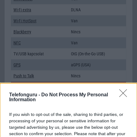
Wi-Fi extra
DLNA
Wi-Fi HotSpot
Van
Blackberry
Nincs
NFC
Van
TV/USB kapcsolat
OtG (On-the-Go USB)
GPS
aGPS (USA)
Push to Talk
Nincs
AKKUMULÁTOR
Telefonguru -
Do Not Process My Personal
Information
Típus
Li-Polimer
Készenléti idő h /
Az akkumulátor nem vehetõ ki!
If you wish to opt-out of the sale, sharing to third parties, or
Cserélhetőség
processing of your personal or sensitive information for
targeted advertising by us, please use the below opt-out
Beszélgetési idő h /
Gyorstöltésre alkalmas
section to confirm your selection. Please note that after your
Gyorstöltés