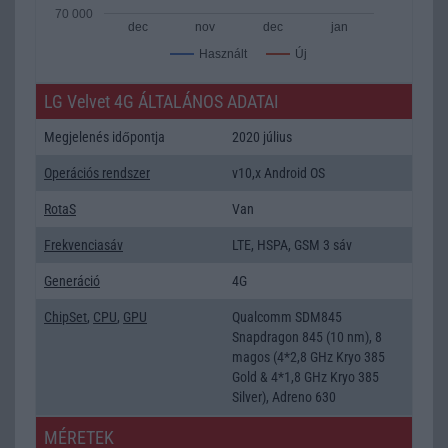
70 000
dec
nov
dec
jan
Új
Használt
LG Velvet 4G ÁLTALÁNOS ADATAI
Megjelenés időpontja
2020 július
Operációs rendszer
v10,x Android OS
RotaS
Van
Frekvenciasáv
LTE, HSPA, GSM 3 sáv
Generáció
4G
ChipSet
,
CPU
,
GPU
Qualcomm SDM845
Snapdragon 845 (10 nm), 8
magos (4*2,8 GHz Kryo 385
Gold & 4*1,8 GHz Kryo 385
Silver), Adreno 630
MÉRETEK