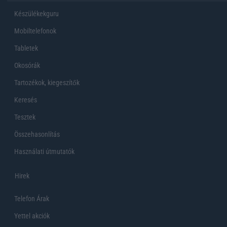
Készülékekguru
Mobiltelefonok
Tabletek
Okosórák
Tartozékok, kiegeszítők
Keresés
Tesztek
Összehasonlítás
Használati útmutatók
Hirek
Telefon Árak
Yettel akciók