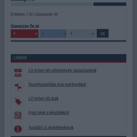
Értékelés: 7.32 | Szavazatok: 30
Szavazzon Ön is!
LINKEK
LG Velvet 4G vélemények, tapasztalatok
Összehasonlítás más telefonokkal
LG Velvet 4G árak
Friss hírek a készülékről
További LG mobiltelefonok