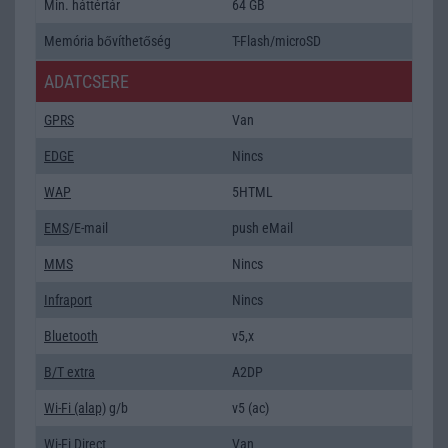
Min. háttértár
64 GB
Memória bővíthetőség
T-Flash/microSD
ADATCSERE
GPRS
Van
EDGE
Nincs
WAP
5HTML
EMS
/E-mail
push eMail
MMS
Nincs
Infraport
Nincs
Bluetooth
v5,x
B/T extra
A2DP
Wi-Fi (alap)
g/b
v5 (ac)
Wi-Fi Direct
Van