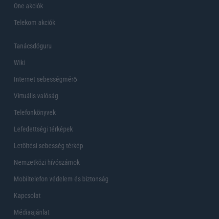
One akciók
Telekom akciók
Tanácsdóguru
Wiki
Internet sebességmérő
Virtuális valóság
Telefonkönyvek
Lefedettségi térképek
Letöltési sebesség térkép
Nemzetközi hívószámok
Mobiltelefon védelem és biztonság
Kapcsolat
Médiaajánlat