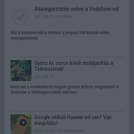
Adategyeztetés online a Vodafone-nál
2017.06.07
| Vodafone
Már a Vodafone-nál is elérhető a prepaid SIM kártyák online
adategyeztetése
Gyors és soron kívüli mobiljavítás a
Telmesternél
2011.02.17
Gond van a mobiloddal és nagyon gyorsan kellene megjavítani? A
Telmester a Telefonguru háttér szervize!
Google nélküli Huawei-ed van? Van
megoldás!
2020.10.27
| XDA Developers