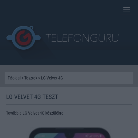
Toggle
naviga
Főoldal
>
Tesztek
>
LG Velvet 4G
LG VELVET 4G TESZT
Tovább a LG Velvet 4G készülékre