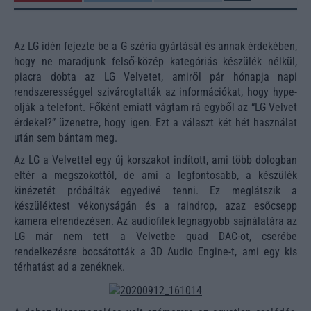
Az LG idén fejezte be a G széria gyártását és annak érdekében,
hogy ne maradjunk felső-közép kategóriás készülék nélkül,
piacra dobta az LG Velvetet, amiről pár hónapja napi
rendszerességgel szivárogtatták az információkat, hogy hype-
olják a telefont. Főként emiatt vágtam rá egyből az “LG Velvet
érdekel?” üzenetre, hogy igen. Ezt a választ két hét használat
után sem bántam meg.
Az LG a Velvettel egy új korszakot indított, ami több dologban
eltér a megszokottól, de ami a legfontosabb, a készülék
kinézetét próbálták egyedivé tenni. Ez meglátszik a
készüléktest vékonyságán és a raindrop, azaz esőcsepp
kamera elrendezésen.
Az audiofilek legnagyobb sajnálatára az
LG már nem tett a Velvetbe quad DAC-ot, cserébe
rendelkezésre bocsátották a 3D Audio Engine-t, ami egy kis
térhatást ad a zenéknek.