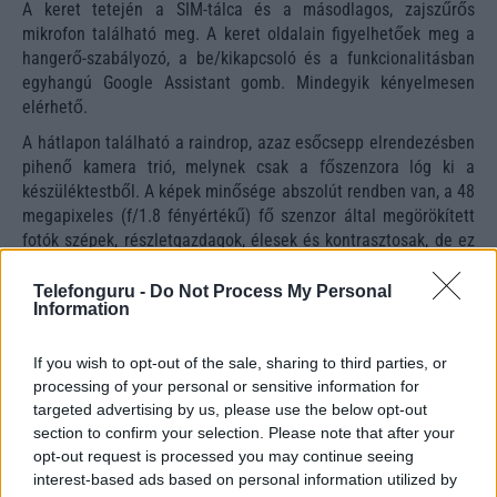
A keret tetején a SIM-tálca és a másodlagos, zajszűrős
mikrofon található meg. A keret oldalain figyelhetőek meg a
hangerő-szabályozó, a be/kikapcsoló és a funkcionalitásban
egyhangú Google Assistant gomb. Mindegyik kényelmesen
elérhető.
A hátlapon található a raindrop, azaz esőcsepp elrendezésben
pihenő kamera trió, melynek csak a főszenzora lóg ki a
készüléktestből. A képek minősége abszolút rendben van, a 48
megapixeles (f/1.8 fényértékű) fő szenzor által megörökített
fotók szépek, részletgazdagok, élesek és kontrasztosak, de ez
egyetlen másik szenzor teljesítményéről sem mondható el
sajnos.
Telefonguru -
Do Not Process My Personal
Information
A 8 megapixeles (f/2.2 fényértékű) felbontás a széles
If you wish to opt-out of the sale, sharing to third parties, or
látószögű fotókhoz kevés, az 5 (f/2.4 fényértékű) megapixeles
processing of your personal or sensitive information for
targeted advertising by us, please use the below opt-out
mélység-élesség szenzornak pedig továbbra sincs semmi
section to confirm your selection. Please note that after your
értelme, jobb lett volna, ha egy nagyobb felbontású széles
opt-out request is processed you may continue seeing
látószögűt kapunk és csak két kamerával gazdálkodhatnánk.
interest-based ads based on personal information utilized by
A frontoldali kamera 16 megapixeles (f/1.9 fényértékű) és még