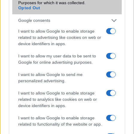
töltésre, mivel az esetek nagy részében nem merül le annyira,
Purposes for which it was collected.
hogy töltőre kellett volna tennem éjszaka előtt.
Opted Out
Google consents
Vezeték nélküli töltésre is van lehetőség, ami nagyon lassú, de
I want to allow Google to enable storage
ha nem nulláról kell százra tölteni gyorsan, úgy elég csak
related to advertising like cookies on web or
lerakni a töltőpadra a telefont, és magába szívja az energiát,
device identifiers in apps.
már ha nem csúszik le, hiszen a Velvet még az épphogy nem
vízszintes felületeken is csúszkál.
I want to allow my user data to be sent to
Google for online advertising purposes.
Az LG Velvet a nagy hype után nem tűnik minden szempontból
"instant get" felső-középkategóriás telefonnak a teljesen
I want to allow Google to send me
átlagos kamerától kezdve, a gyorsabb töltés hiányán át a
personalized advertising.
csomag szolid tartalmáig. Hiányoznak az olyan “fancy” dolgok,
mint a magas képernyő-frissítési arány, a szupergyors töltés
I want to allow Google to enable storage
vagy épp a periszkóp kamera, ezekkel lehet a felhasználókat
related to analytics like cookies on web or
megfogni 2020-ban.
device identifiers in apps.
I want to allow Google to enable storage
Ezt végiggondolva, ha tételesen megyünk végig, több
related to functionality of the website or app.
szempontból is van ennél egy-két jobb vétel, az LG Velvet