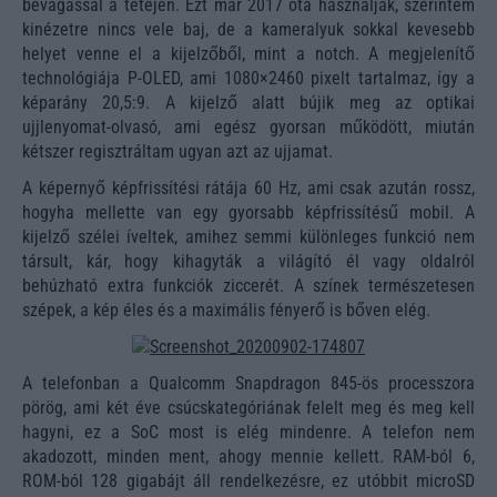
bevágással a tetején. Ezt már 2017 óta használják, szerintem
kinézetre nincs vele baj, de a kameralyuk sokkal kevesebb
helyet venne el a kijelzőből, mint a notch. A megjelenítő
technológiája P-OLED, ami 1080×2460 pixelt tartalmaz, így a
képarány 20,5:9.
A kijelző alatt bújik meg az optikai
ujjlenyomat-olvasó, ami egész gyorsan működött, miután
kétszer regisztráltam ugyan azt az ujjamat.
A képernyő képfrissítési rátája 60 Hz, ami csak azután rossz,
hogyha mellette van egy gyorsabb képfrissítésű mobil. A
kijelző szélei íveltek, amihez semmi különleges funkció nem
társult, kár, hogy kihagyták a világító él vagy oldalról
behúzható extra funkciók ziccerét. A színek természetesen
szépek, a kép éles és a maximális fényerő is bőven elég.
A telefonban a Qualcomm Snapdragon 845-ös processzora
pörög, ami két éve csúcskategóriának felelt meg és meg kell
hagyni, ez a SoC most is elég mindenre. A telefon nem
akadozott, minden ment, ahogy mennie kellett. RAM-ból 6,
ROM-ból 128 gigabájt áll rendelkezésre, ez utóbbit microSD