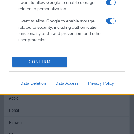
ütőkártyája viszont a kinézete. Ha valaki szeretné, hogy
I want to allow Google to enable storage
megcsodálják a telefonját, hogy milyen menőn néz ki,
related to personalization.
kifejezetten szép kijelzőn intézné a tennivalóit és a
hangrendszerre sem szeretne panaszt, mert igazán jól szól,
I want to allow Google to enable storage
akkor megéri megvenni, de nem árt tudni, hogy ez a 150-200
related to security, including authentication
functionality and fraud prevention, and other
ezer forint körüli ár egy kevésbé látványos telefonnál nagyobb
user protection.
tudást adna.
CONFIRM
Data Deletion
Data Access
Privacy Policy
MOBILTELEFON MÁRKÁK
Apple
Honor
Huawei