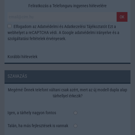
Feliratkozás a Telefonguru ingyenes hírlevelére
OK
Elfogadom az
Adatvédelmi és Adatkezelési Tájékoztatót
Ezt a
webhelyet a reCAPTCHA védi. A Google
adatvédelmi irányelve
és a
szolgáltatási feltételek
érvényesek.
Korábbi hírlevelek
SZAVAZÁS
Megérné Önnek telefont váltani csak azért, mert az új modell dupla alap
tárhellyel érkezik?
Igen, a tárhely nagyon fontos
Talán, ha más fejlesztések is vannak