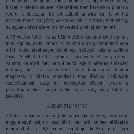
A doboz kicsomagolása volt számomra az egyetlen csalódás,
hiszen a telefon nevével ellentétben nem bársonyon pihent a
telefon a dobozban. Be kell vallani, annyira nem is pont a
bársony bélés hiányzott, sokkal inkább a tartozék mennyiség,
az ugyanis kissé szerényre sikeredett a felhajtás mellett.
A 15 wattos töltőn és az USB A-USB C kábelen kívül semmit
nem kapunk, pedig ehhez az elöl-hátul üveg telefonhoz nem
ártott volna alaphangon kapni egy átlátszó, vékony szilikon
tokot. A MIL-STD-810G katonai szabvány lehet, hogy számít
valamit, de ettől még nem élne túl egy 1 méteres zuhanást
betonra, bár ez szerencsére nem tapasztalat, hanem
megérzés. A telefon rendelkezik még IP68-as vízállósági
tanúsítvánnyal, azaz ha mosogatás közben beesik a
pörköltmaradékos tányér mellé, van esély, hogy túléli a
készülék.
A telefon design szempontjából nagyon különleges, hiszen egy
nagy, eléggé nyújtott készülékről van szó, aminek előlapján
megtalálható a 6,8 colos képátlójú kijelző, egy apró