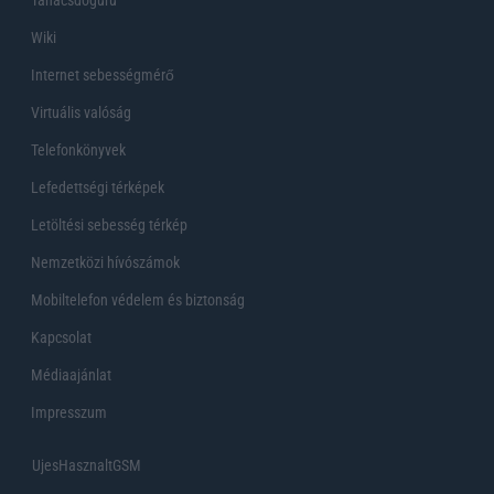
Tanácsdóguru
Wiki
Internet sebességmérő
Virtuális valóság
Telefonkönyvek
Lefedettségi térképek
Letöltési sebesség térkép
Nemzetközi hívószámok
Mobiltelefon védelem és biztonság
Kapcsolat
Médiaajánlat
Impresszum
UjesHasznaltGSM