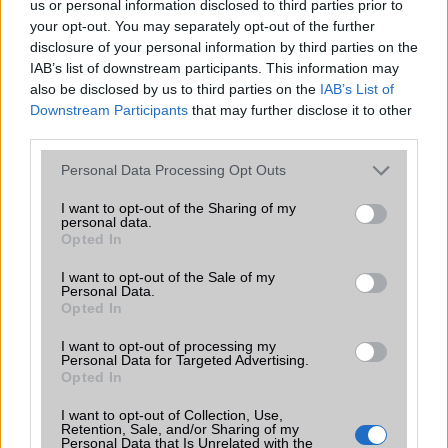
us or personal information disclosed to third parties prior to
így sem lehetséges vele a 2D-s arcfelismerés sem. Miért?
Ha
your opt-out. You may separately opt-out of the further
már kicsenget valaki több, mint 150.000 forintot, csak
disclosure of your personal information by third parties on the
megérdemelné az arcfelismerést, illetve a felhajtás a
IAB’s list of downstream participants. This information may
különleges mobil iránt ilyen alapvető funkciót adhatott volna.
also be disclosed by us to third parties on the
IAB’s List of
Downstream Participants
that may further disclose it to other
third parties.
A hátoldali kamerák rendelkeznek elektromos
Please note that this website/app uses one or more Google
Personal Data Processing Opt Outs
képstabilizálással, videót pedig 1080p/60fps és 4K/30fps-ben
services and may gather and store information including but
is tud rögzíteni az LG Velvet. A szelfikamera legjobb videós
not limited to your visit or usage behaviour. You may click to
I want to opt-out of the Sharing of my
képessége 1080p/30fps, ami szerintem bőven elég.
A kamera
personal data.
grant or deny consent to Google and its third-party tags to
Opted In
szoftvere könnyen átlátható, sok funkciót tartalmaz,
use your data for below specified purposes in below Google
szerencsére nem hagyták ki az éjszakai módot sem, aminél a
consent section.
I want to opt-out of the Sale of my
képek élesek maradtak és szerintem tök jól néznek ki.
Personal Data.
Opted In
A Velvet akkumulátora 4300 milliamperórás, ami egy ilyen
vékony (alig 7.9mm) telefonnál nagynak számít, bár szerintem
I want to opt-out of processing my
Personal Data for Targeted Advertising.
sokan beáldoztunk volna pár mm-t még nagyobb telepért.
Opted In
Ezzel az akkumulátorral hat órányi képernyőidő simán kijön, és
a töltést, ha éjszaka végezzük, nem zavar, hogy csak 15 wattos
I want to opt-out of Collection, Use,
teljesítménnyel megy végbe. Napközben nem volt szükségem
Retention, Sale, and/or Sharing of my
Personal Data that Is Unrelated with the