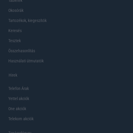
Tabletek
Okosórák
Tartozékok, kiegeszítők
Keresés
Tesztek
Összehasonlítás
Használati útmutatók
Hirek
Telefon Árak
Yettel akciók
One akciók
Telekom akciók