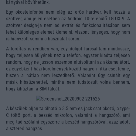
kártyával bővíthetünk.
Egy okostelefonba nem elég az erős hardver, kell hozzá a
szoftver, ami jelen esetben az Android 10-re épülő LG UX 9. A
szoftver design-ja nem ad extrát és funkcionalitásában sem
lehet különleges elemet kiemelni, viszont lényeges, hogy nem
is hiányzott semmi a használat során.
A fordítás is rendben van, egy dolgot furcsálltam mindössze,
hogy teljesen hülyének néz a telefon, egyszer kiadta teljesen
random, hogy ne jusson eszembe eltávolítani az akkumulátort,
ez egyébként házi körülmények között nagyon ritka eset lenne,
hiszen a hátlap nem leszedhető. Valamint úgy csinált egy
másik hibaüzenettel, mintha nem tudatosult volna bennem,
hogy kihúztam a SIM-tálcát.
A készülék alján található a 3.5 mm-es jack csatlakozó, a type-
C töltő port, a beszéd mikrofon, valamint a hangszóró, ami
meg tud szólalni egyszerre a beszéd-hangszóróval, azaz adott
a sztereó hangzás.