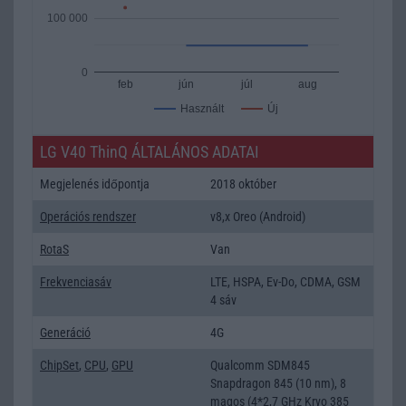
100 000
0
feb
jún
júl
aug
Új
Használt
LG V40 ThinQ ÁLTALÁNOS ADATAI
Megjelenés időpontja
2018 október
Operációs rendszer
v8,x Oreo (Android)
RotaS
Van
Frekvenciasáv
LTE, HSPA, Ev-Do, CDMA, GSM
4 sáv
Generáció
4G
ChipSet
,
CPU
,
GPU
Qualcomm SDM845
Snapdragon 845 (10 nm), 8
magos (4*2,7 GHz Kryo 385