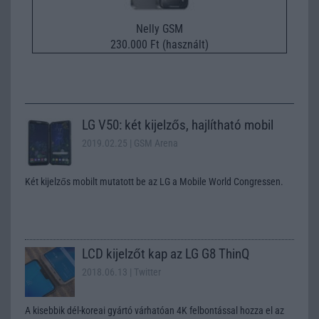
Nelly GSM
230.000 Ft (használt)
LG V50: két kijelzős, hajlítható mobil
2019.02.25
| GSM Arena
Két kijelzős mobilt mutatott be az LG a Mobile World Congressen.
LCD kijelzőt kap az LG G8 ThinQ
2018.06.13
| Twitter
A kisebbik dél-koreai gyártó várhatóan 4K felbontással hozza el az