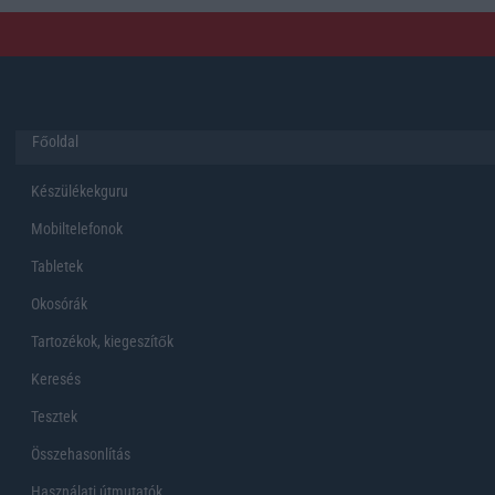
Főoldal
Készülékekguru
Mobiltelefonok
Tabletek
Okosórák
Tartozékok, kiegeszítők
Keresés
Tesztek
Összehasonlítás
Használati útmutatók