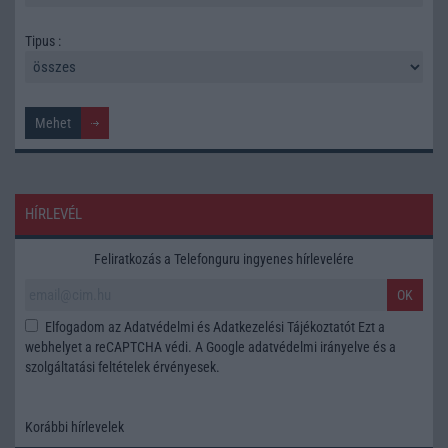
Tipus :
HÍRLEVÉL
Feliratkozás a Telefonguru ingyenes hírlevelére
OK
Elfogadom az
Adatvédelmi és Adatkezelési Tájékoztatót
Ezt a
webhelyet a reCAPTCHA védi. A Google
adatvédelmi irányelve
és a
szolgáltatási feltételek
érvényesek.
Korábbi hírlevelek