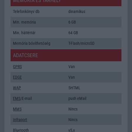
MEMÓRIA ÉS TÁRHELY
Telefonkönyv db
dinamikus
Min. memória
6 GB
Min. háttértár
64 GB
Memória bővíthetőség
T-Flash/microSD
ADATCSERE
GPRS
Van
EDGE
Van
WAP
5HTML
EMS
/E-mail
push eMail
MMS
Nincs
Infraport
Nincs
Bluetooth
v5,x