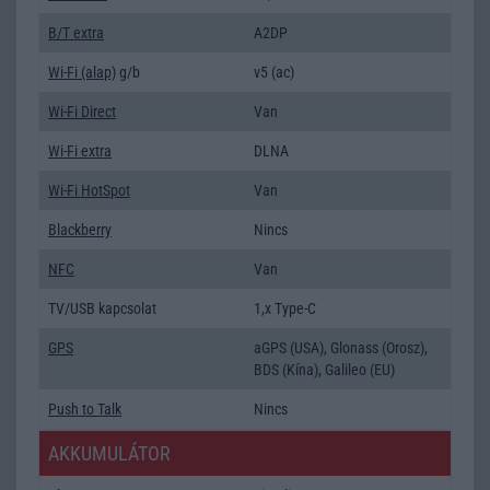
B/T extra
A2DP
Wi-Fi (alap)
g/b
v5 (ac)
Wi-Fi Direct
Van
Wi-Fi extra
DLNA
Wi-Fi HotSpot
Van
Blackberry
Nincs
NFC
Van
TV/USB kapcsolat
1,x Type-C
GPS
aGPS (USA), Glonass (Orosz),
BDS (Kína), Galileo (EU)
Push to Talk
Nincs
AKKUMULÁTOR