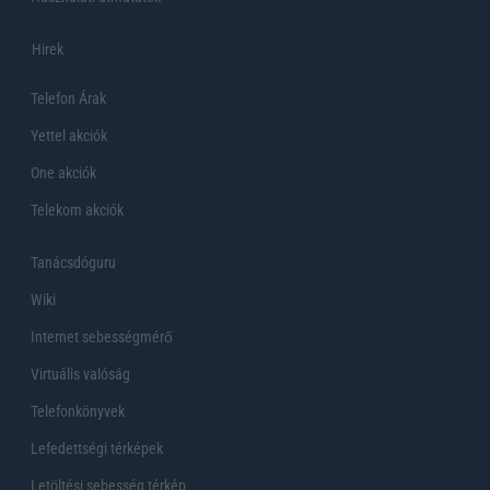
Hirek
Telefon Árak
Yettel akciók
One akciók
Telekom akciók
Tanácsdóguru
Wiki
Internet sebességmérő
Virtuális valóság
Telefonkönyvek
Lefedettségi térképek
Letöltési sebesség térkép