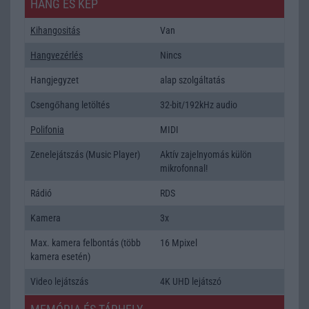
HANG ÉS KÉP
Kihangositás
Van
Hangvezérlés
Nincs
Hangjegyzet
alap szolgáltatás
Csengőhang letöltés
32-bit/192kHz audio
Polifonia
MIDI
Zenelejátszás (Music Player)
Aktív zajelnyomás külön
mikrofonnal!
Rádió
RDS
Kamera
3x
Max. kamera felbontás (több
16 Mpixel
kamera esetén)
Video lejátszás
4K UHD lejátszó