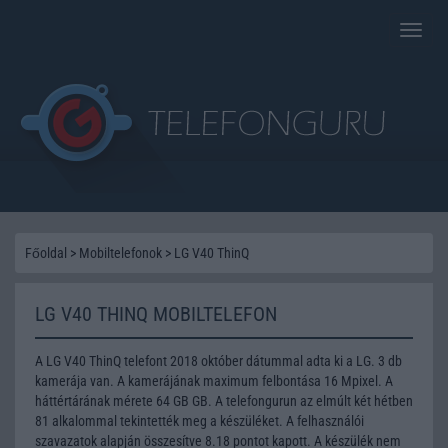
Toggle
naviga
Főoldal
>
Mobiltelefonok
>
LG V40 ThinQ
LG V40 THINQ MOBILTELEFON
A LG V40 ThinQ telefont 2018 október dátummal adta ki a LG. 3 db
kamerája van. A kamerájának maximum felbontása 16 Mpixel. A
háttértárának mérete 64 GB GB. A telefongurun az elmúlt két hétben
81 alkalommal tekintették meg a készüléket. A felhasználói
szavazatok alapján összesítve 8.18 pontot kapott. A készülék nem