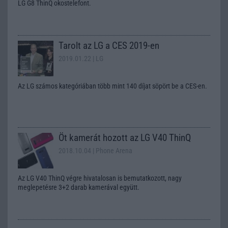
LG G8 ThinQ okostelefont.
Tarolt az LG a CES 2019-en
2019.01.22
| LG
Az LG számos kategóriában több mint 140 díjat söpört be a CES-en.
Öt kamerát hozott az LG V40 ThinQ
2018.10.04
| Phone Arena
Az LG V40 ThinQ végre hivatalosan is bemutatkozott, nagy
meglepetésre 3+2 darab kamerával együtt.