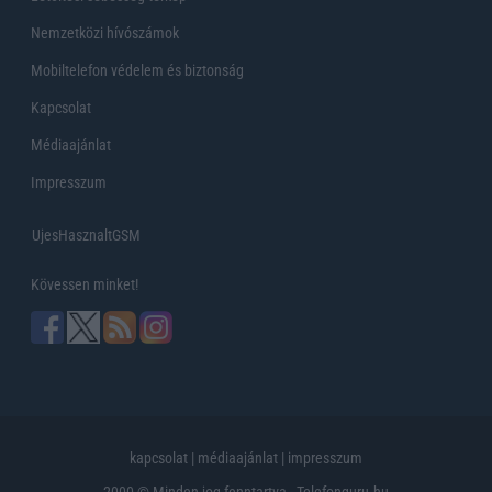
Nemzetközi hívószámok
Mobiltelefon védelem és biztonság
Kapcsolat
Médiaajánlat
Impresszum
UjesHasznaltGSM
Kövessen minket!
kapcsolat
|
médiaajánlat
|
impresszum
2000 © Minden jog fenntartva - Telefonguru.hu