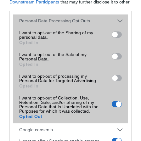
Downstream Participants
that may further disclose it to other
third parties.
EGYÉB
Please note that this website/app uses one or more Google
Personal Data Processing Opt Outs
Vibra jelzés
Van
services and may gather and store information including but
not limited to your visit or usage behaviour. You may click to
I want to opt-out of the Sharing of my
SIM típus
nanoSIM
personal data.
grant or deny consent to Google and its third-party tags to
Opted In
use your data for below specified purposes in below Google
SIM-ek száma
2
consent section.
I want to opt-out of the Sale of my
Flight mode
Personal Data.
Van
Opted In
Terület
Globális
I want to opt-out of processing my
Personal Data for Targeted Advertising.
Funkciók
MIL-STD-810G, Tuned with
Opted In
Meridian Audio
I want to opt-out of Collection, Use,
Brand
Nincs
Retention, Sale, and/or Sharing of my
Personal Data that Is Unrelated with the
Védelem
IP68
Purposes for which it was collected.
Opted Out
Limited Edition
Nincs
Google consents
SAR
Nincs publikus adat!
I want to allow Google to enable storage