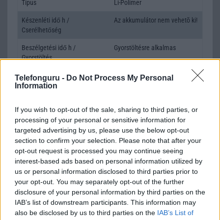
Típus
Li-Polimer
Készenléti idő h /
Az akkumulátor nem vehetõ ki!
Cserélhetőség
Beszélgetési idő h /
Gyorstöltésre alkalmas
Gyorstöltés
ALKALMAZÁSOK ÉS ÉRZÉKELŐK
Telefonguru -
Do Not Process My Personal
Information
Java
Nincs
If you wish to opt-out of the sale, sharing to third parties, or
Flash
/
Ujjlenyomat olvasó
Fingerprint sensor
processing of your personal or sensitive information for
targeted advertising by us, please use the below opt-out
SNS integráció
alap szolgáltatás
section to confirm your selection. Please note that after your
Organizer
alap szolgáltatás
opt-out request is processed you may continue seeing
interest-based ads based on personal information utilized by
T9 szótár
alkalmazás független szótár
us or personal information disclosed to third parties prior to
your opt-out. You may separately opt-out of the further
Office alkalmazások
de = Document viewer & editor
disclosure of your personal information by third parties on the
IAB’s list of downstream participants. This information may
Iránytũ
ecompass
also be disclosed by us to third parties on the
IAB’s List of
Extrák
DTS sound