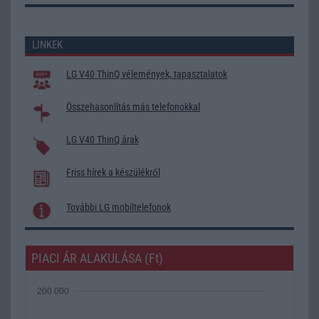
LINKEK
LG V40 ThinQ vélemények, tapasztalatok
Összehasonlítás más telefonokkal
LG V40 ThinQ árak
Friss hírek a készülékről
További LG mobiltelefonok
PIACI ÁR ALAKULÁSA (Ft)
200 000