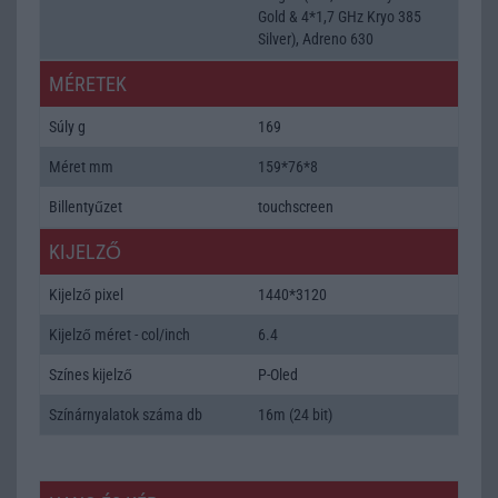
Gold & 4*1,7 GHz Kryo 385
Silver), Adreno 630
MÉRETEK
Súly g
169
Méret mm
159*76*8
Billentyűzet
touchscreen
KIJELZŐ
Kijelző pixel
1440*3120
Kijelző méret - col/inch
6.4
Színes kijelző
P-Oled
Színárnyalatok száma db
16m (24 bit)