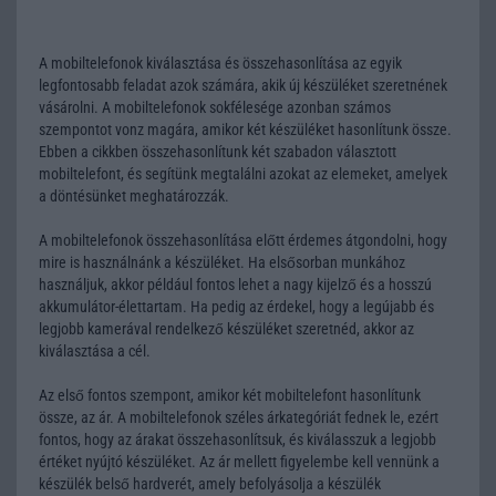
A mobiltelefonok kiválasztása és összehasonlítása az egyik
legfontosabb feladat azok számára, akik új készüléket szeretnének
vásárolni. A mobiltelefonok sokfélesége azonban számos
szempontot vonz magára, amikor két készüléket hasonlítunk össze.
Ebben a cikkben összehasonlítunk két szabadon választott
mobiltelefont, és segítünk megtalálni azokat az elemeket, amelyek
a döntésünket meghatározzák.
A mobiltelefonok összehasonlítása előtt érdemes átgondolni, hogy
mire is használnánk a készüléket. Ha elsősorban munkához
használjuk, akkor például fontos lehet a nagy kijelző és a hosszú
akkumulátor-élettartam. Ha pedig az érdekel, hogy a legújabb és
legjobb kamerával rendelkező készüléket szeretnéd, akkor az
kiválasztása a cél.
Az első fontos szempont, amikor két mobiltelefont hasonlítunk
össze, az ár. A mobiltelefonok széles árkategóriát fednek le, ezért
fontos, hogy az árakat összehasonlítsuk, és kiválasszuk a legjobb
értéket nyújtó készüléket. Az ár mellett figyelembe kell vennünk a
készülék belső hardverét, amely befolyásolja a készülék