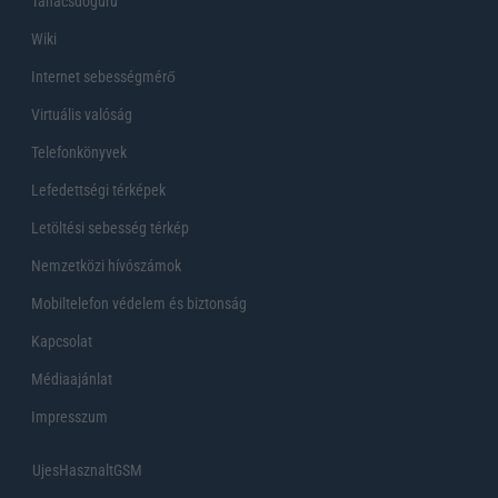
Tanácsdóguru
Wiki
Internet sebességmérő
Virtuális valóság
Telefonkönyvek
Lefedettségi térképek
Letöltési sebesség térkép
Nemzetközi hívószámok
Mobiltelefon védelem és biztonság
Kapcsolat
Médiaajánlat
Impresszum
UjesHasznaltGSM