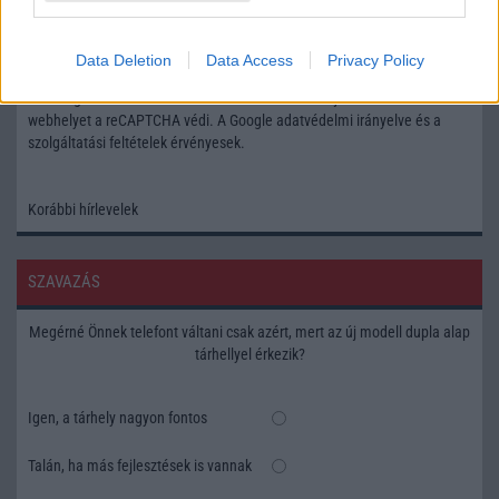
Feliratkozás a Telefonguru ingyenes hírlevelére
Data Deletion
Data Access
Privacy Policy
OK
Elfogadom az
Adatvédelmi és Adatkezelési Tájékoztatót
Ezt a
webhelyet a reCAPTCHA védi. A Google
adatvédelmi irányelve
és a
szolgáltatási feltételek
érvényesek.
Korábbi hírlevelek
SZAVAZÁS
Megérné Önnek telefont váltani csak azért, mert az új modell dupla alap
tárhellyel érkezik?
Igen, a tárhely nagyon fontos
Talán, ha más fejlesztések is vannak