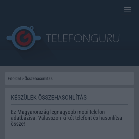
Toggle
naviga
Főoldal
>
Összehasonlítás
KÉSZÜLÉK ÖSSZEHASONLÍTÁS
Ez Magyarország legnagyobb mobiltelefon
adatbázisa. Válasszon ki két telefont és hasonlítsa
össze!