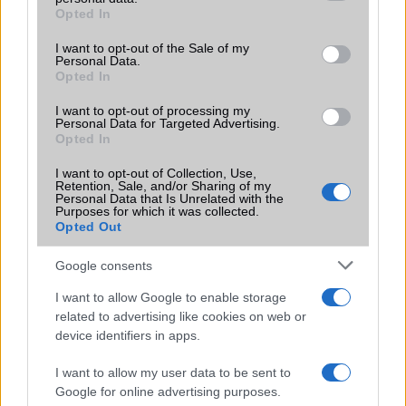
grant or deny consent to Google and its third-party tags to
Opted In
Motorola
use your data for below specified purposes in below Google
consent section.
I want to opt-out of the Sale of my
Nokia
Personal Data.
Opted In
Realme
I want to opt-out of processing my
Personal Data for Targeted Advertising.
Samsung
Opted In
vivo
I want to opt-out of Collection, Use,
Retention, Sale, and/or Sharing of my
Personal Data that Is Unrelated with the
Xiaomi
Purposes for which it was collected.
Opted Out
ZTE
Google consents
Összes márka
I want to allow Google to enable storage
related to advertising like cookies on web or
device identifiers in apps.
Mennyibe kerül
I want to allow my user data to be sent to
Keressen a telefonboltok ajánlatai között!
Google for online advertising purposes.