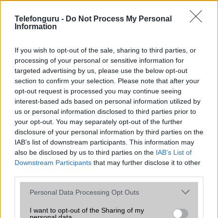
az operációs rendszer, a hardver, a kamera, az adatvédelem és a
kialakítás szempontjából döntő fontosságú lehet. Ezek a
Telefonguru -
Do Not Process My Personal
szempontok kritikusak ahhoz, hogy megtaláljuk azokat a
Information
mobiltelefonokat, amelyek megfelelnek az igényeinknek és
elvárásainknak.
If you wish to opt-out of the sale, sharing to third parties, or
processing of your personal or sensitive information for
Végül azt is fontos tudni, hogy a mobiltelefonok összehasonlítása
targeted advertising by us, please use the below opt-out
során minden felhasználó egyéni preferenciákkal rendelkezik, így a
section to confirm your selection. Please note that after your
választásuk eltérhet. Azonban azok, akik számára fontos a nagyobb
opt-out request is processed you may continue seeing
kijelző, hosszabb üzemidő, hatékony
interest-based ads based on personal information utilized by
us or personal information disclosed to third parties prior to
your opt-out. You may separately opt-out of the further
MOBILTELEFON MÁRKÁK
disclosure of your personal information by third parties on the
IAB’s list of downstream participants. This information may
Apple
also be disclosed by us to third parties on the
IAB’s List of
Downstream Participants
that may further disclose it to other
Honor
third parties.
Please note that this website/app uses one or more Google
Huawei
Personal Data Processing Opt Outs
services and may gather and store information including but
LG
not limited to your visit or usage behaviour. You may click to
I want to opt-out of the Sharing of my
personal data.