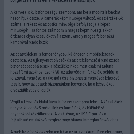
böngészésre és az e-mail-ek kezelésére használjuk.
A kamera is kulcsfontosságú szempont, amikor a mobiltelefonokat
hasonlítjuk össze. A kamerák képminősége változó, és az érzékelők
száma, a rekesz és az optika minősége befolyásolja a képek
minőségét. Ha fontos számodra a magas képminőség, akkor
érdemes olyan készüléket választani, amely magas felbontású
kamerával rendelkezik.
Az adatvédelem is fontos tényező, különösen a mobiltelefonok
esetében. Az ujjlenyomat-olvasók és az arcfelismerési rendszerek
biztonságosabbá teszik a készülékeinket, mert csak mi tudunk
hozzáférni azokhoz. Ezenkívül az adatvédelmi funkciók, például a
jelszavak mentése, a titkosítás és a biztonsági mentések lehetővé
teszik, hogy az adatok biztonságban legyenek, ha a készüléket
elveszítjük vagy ellopják.
Végül a készülék kialakítása is fontos szempont lehet. A készülékek
nagyon különböző méretűek és formájúak, és különböző
anyagokból készülhetnek. A vízállóság, az USB-C port és a
fejhallgató-csatlakozó megléte vagy hiánya is meghatározó lehet.
A mobiltelefonok összehasonlítása az ár, az akkumulátor-élettartam,