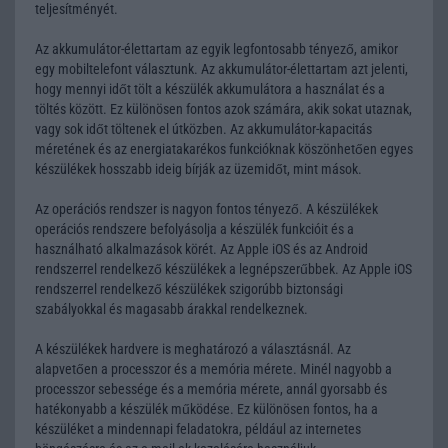
teljesítményét.
Az akkumulátor-élettartam az egyik legfontosabb tényező, amikor
egy mobiltelefont választunk. Az akkumulátor-élettartam azt jelenti,
hogy mennyi időt tölt a készülék akkumulátora a használat és a
töltés között. Ez különösen fontos azok számára, akik sokat utaznak,
vagy sok időt töltenek el útközben. Az akkumulátor-kapacitás
méretének és az energiatakarékos funkcióknak köszönhetően egyes
készülékek hosszabb ideig bírják az üzemidőt, mint mások.
Az operációs rendszer is nagyon fontos tényező. A készülékek
operációs rendszere befolyásolja a készülék funkcióit és a
használható alkalmazások körét. Az Apple iOS és az Android
rendszerrel rendelkező készülékek a legnépszerűbbek. Az Apple iOS
rendszerrel rendelkező készülékek szigorúbb biztonsági
szabályokkal és magasabb árakkal rendelkeznek.
A készülékek hardvere is meghatározó a választásnál. Az
alapvetően a processzor és a memória mérete. Minél nagyobb a
processzor sebessége és a memória mérete, annál gyorsabb és
hatékonyabb a készülék működése. Ez különösen fontos, ha a
készüléket a mindennapi feladatokra, például az internetes