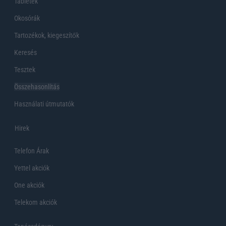
Tabletek
Okosórák
Tartozékok, kiegeszítők
Keresés
Tesztek
Összehasonlítás
Használati útmutatók
Hirek
Telefon Árak
Yettel akciók
One akciók
Telekom akciók