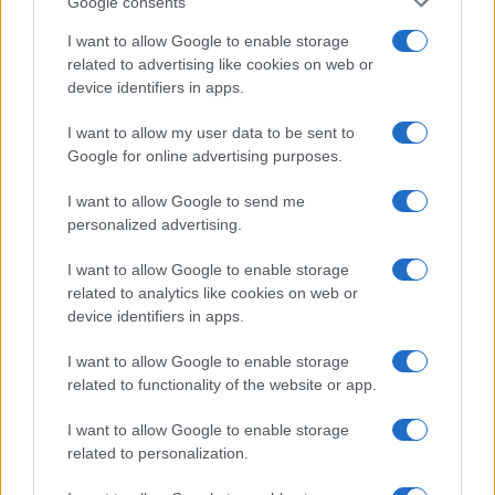
Google consents
Extrák
Nincs
ultra széles
I want to allow Google to enable storage
hangrendszer
related to advertising like cookies on web or
EGYÉB
device identifiers in apps.
Vibra jelzés
alap szolgáltatás
Van
I want to allow my user data to be sent to
Google for online advertising purposes.
SIM típus
eSIM
eSIM
I want to allow Google to send me
SIM-ek száma
2
2
personalized advertising.
Flight mode
Van
Van
I want to allow Google to enable storage
Terület
Globális
Globális
related to analytics like cookies on web or
device identifiers in apps.
Funkciók
karcolás álló üveg,
Apple Pay (Visa,
olajálló burkolat, Dolby
MasterCard,
I want to allow Google to enable storage
Vision, Wide color
AMEX certified)
related to functionality of the website or app.
gamut, True-tone, Qi
fast wireless charging
I want to allow Google to enable storage
Brand
2020
2023
related to personalization.
Védelem
IP68
IP68