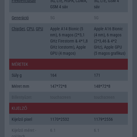
Frekvenciasáv
5G, LTE, HSPA, CDMA,
5G, LTE, GSM 4
GSM 4 sáv
sáv
Generáció
5G
5G
ChipSet
,
CPU
,
GPU
Apple A14 Bionic (5
Apple A16 Bionic
nm), 6 magos (2*3,1
(4 nm), 6 magos
GHz Firestorm & 4*1,8
(2*3,46 & 4*2
GHz Icestorm), Apple
GHz), Apple GPU
GPU (4 magos)
(5 magos grafikus)
MÉRETEK
Súly g
164
171
Méret mm
147*72*8
148*72*8
Billentyũzet
touchscreen
touchscreen
KIJELZŐ
Kijelző pixel
1170*2532
1179*2556
Kijelző méret -
6.1
6.1
col/inch