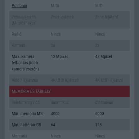
Polifonia
MIDI
MIDI
Zenelejátszás
Zene lejátszó
Zene lejátszó
(Music Player)
Rádió
Nincs
Nincs
Kamera
2x
2x
Max. kamera
12 Mpixel
48 Mpixel
felbontás (több
kamera esetén)
Video lejátszás
4K UHD lejátszó
4K UHD lejátszó
MEMÓRIA ÉS TÁRHELY
Telefonkönyv db
dinamikus
dinamikus
Min. memória MB
4000
6000
Min. háttértár GB
64
128
Memória
Nincs
Nincs