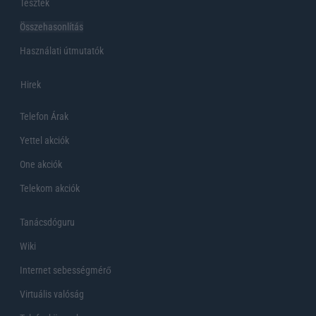
Tesztek
Összehasonlítás
Használati útmutatók
Hirek
Telefon Árak
Yettel akciók
One akciók
Telekom akciók
Tanácsdóguru
Wiki
Internet sebességmérő
Virtuális valóság