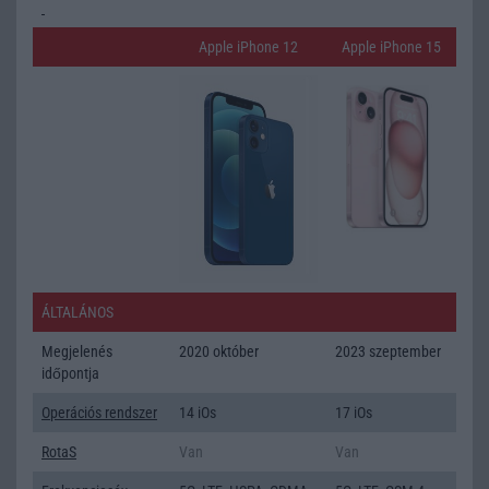
Apple iPhone 12
Apple iPhone 15
ÁLTALÁNOS
Megjelenés
2020 október
2023 szeptember
időpontja
Operációs rendszer
14 iOs
17 iOs
RotaS
Van
Van