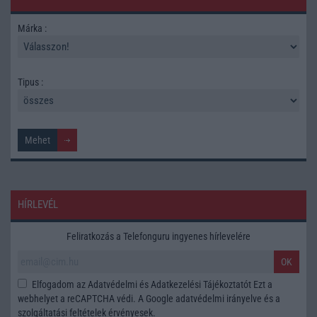
Márka :
Tipus :
HÍRLEVÉL
Feliratkozás a Telefonguru ingyenes hírlevelére
OK
Elfogadom az
Adatvédelmi és Adatkezelési Tájékoztatót
Ezt a
webhelyet a reCAPTCHA védi. A Google
adatvédelmi irányelve
és a
szolgáltatási feltételek
érvényesek.