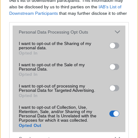
IAB’s list of downstream participants. This information may
Beszélgetési idő h /
Gyorstöltésre alkalmas
Gyorstöltésre
also be disclosed by us to third parties on the
IAB’s List of
Gyorstöltés
alkalmas
Downstream Participants
that may further disclose it to other
ALKALMAZÁSOK ÉS ÉRZÉKELŐK
third parties.
Java
Nincs
Nincs
Please note that this website/app uses one or more Google
Personal Data Processing Opt Outs
services and may gather and store information including but
Flash
/
Ujjlenyomat
Nincs
Nincs
not limited to your visit or usage behaviour. You may click to
I want to opt-out of the Sharing of my
olvasó
personal data.
grant or deny consent to Google and its third-party tags to
Opted In
use your data for below specified purposes in below Google
SNS integráció
iCloud service
iCloud service
consent section.
I want to opt-out of the Sale of my
Personal Data.
Organizer
iCloud service
iCloud service
Opted In
T9 szótár
alkalmazás független
alkalmazás
I want to opt-out of processing my
szótár
független szótár
Personal Data for Targeted Advertising.
Opted In
Office alkalmazások
alap szolgáltatás
iDV = Document
viewer (Word,
I want to opt-out of Collection, Use,
Excel, PowerPoint,
Retention, Sale, and/or Sharing of my
Personal Data that Is Unrelated with the
iBooks PDF
Purposes for which it was collected.
reader)
Opted Out
Iránytũ
ecompass
ecompass