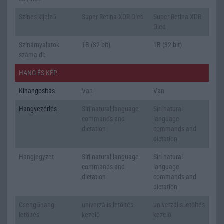
Színes kijelző
Super Retina XDR Oled
Super Retina XDR
Oled
Színárnyalatok
1B (32 bit)
1B (32 bit)
száma db
HANG ÉS KÉP
Kihangositás
Van
Van
Hangvezérlés
Siri natural language
Siri natural
commands and
language
dictation
commands and
dictation
Hangjegyzet
Siri natural language
Siri natural
commands and
language
dictation
commands and
dictation
Csengőhang
univerzális letöltés
univerzális letöltés
letöltés
kezelõ
kezelõ