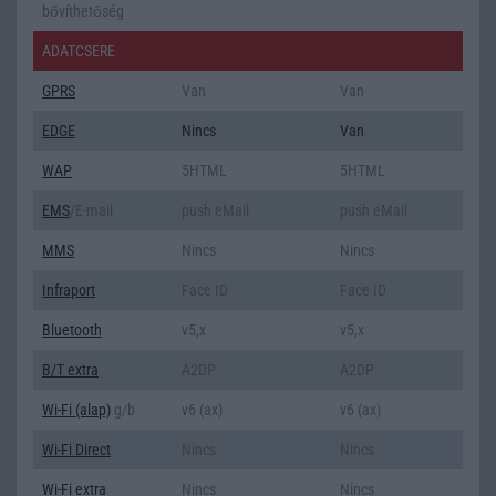
bővíthetőség
ADATCSERE
GPRS
Van
Van
EDGE
Nincs
Van
WAP
5HTML
5HTML
EMS
/E-mail
push eMail
push eMail
MMS
Nincs
Nincs
Infraport
Face ID
Face ID
Bluetooth
v5,x
v5,x
B/T extra
A2DP
A2DP
Wi-Fi (alap)
g/b
v6 (ax)
v6 (ax)
Wi-Fi Direct
Nincs
Nincs
Wi-Fi extra
Nincs
Nincs