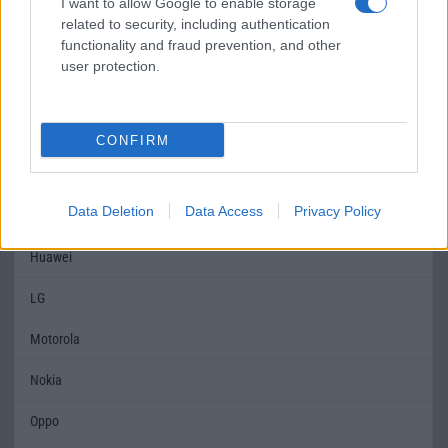
I want to allow Google to enable storage
related to security, including authentication
Limited Edition
Nincs
Nincs
functionality and fraud prevention, and other
user protection.
SAR
1,02
1,14
MOBILTELEFON MÁRKÁK
CONFIRM
Apple
Data Deletion
Data Access
Privacy Policy
Honor
Huawei
LG
Motorola
Nokia
Oppo