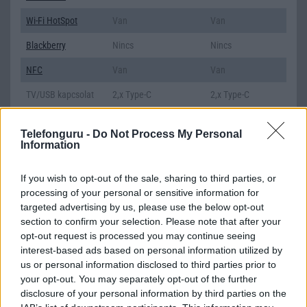
Wi-Fi HotSpot
Van
Van
Blackberry
Nincs
Nincs
NFC
Van
Van
TV/USB kapcsolat
2,x Type-C
2,x Type-C
GPS
aGPS (USA), Glonass
aGPS (USA),
(Orosz), BDS (Kína),
Glonass (Orosz),
Telefonguru -
Do Not Process My Personal
Information
Galileo (EU), QZSS
BDS (Kína), Galileo
(Japán)
(EU), QZSS
(Japán)
If you wish to opt-out of the sale, sharing to third parties, or
processing of your personal or sensitive information for
Push to Talk
Nincs
Nincs
targeted advertising by us, please use the below opt-out
section to confirm your selection. Please note that after your
AKKUMULÁTOR
opt-out request is processed you may continue seeing
Típus
Li-Ion
Li-Ion
interest-based ads based on personal information utilized by
us or personal information disclosed to third parties prior to
Készenléti idő h /
Az akkumulátor nem
Az akkumulátor
your opt-out. You may separately opt-out of the further
Cserélhetőség
vehetõ ki!
nem vehetõ ki!
disclosure of your personal information by third parties on the