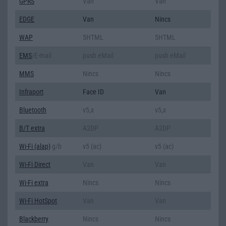
GPRS
Van
Van
EDGE
Van
Nincs
WAP
5HTML
5HTML
EMS
/E-mail
push eMail
push eMail
MMS
Nincs
Nincs
Infraport
Face ID
Van
Bluetooth
v5,x
v5,x
B/T extra
A2DP
A2DP
Wi-Fi (alap)
g/b
v5 (ac)
v5 (ac)
Wi-Fi Direct
Van
Van
Wi-Fi extra
Nincs
Nincs
Wi-Fi HotSpot
Van
Van
Blackberry
Nincs
Nincs