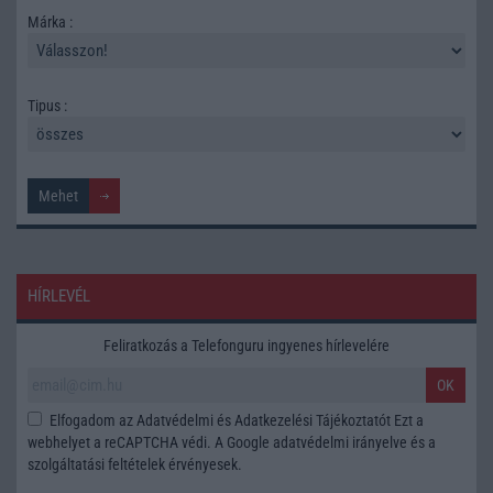
Márka :
Tipus :
HÍRLEVÉL
Feliratkozás a Telefonguru ingyenes hírlevelére
OK
Elfogadom az
Adatvédelmi és Adatkezelési Tájékoztatót
Ezt a
webhelyet a reCAPTCHA védi. A Google
adatvédelmi irányelve
és a
szolgáltatási feltételek
érvényesek.