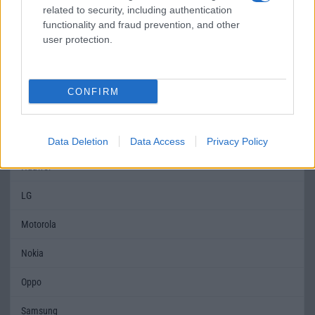
related to security, including authentication
SAR
1,05
Nincs publikus
functionality and fraud prevention, and other
adat!
user protection.
MOBILTELEFON MÁRKÁK
CONFIRM
Apple
Honor
Data Deletion
Data Access
Privacy Policy
Huawei
LG
Motorola
Nokia
Oppo
Samsung