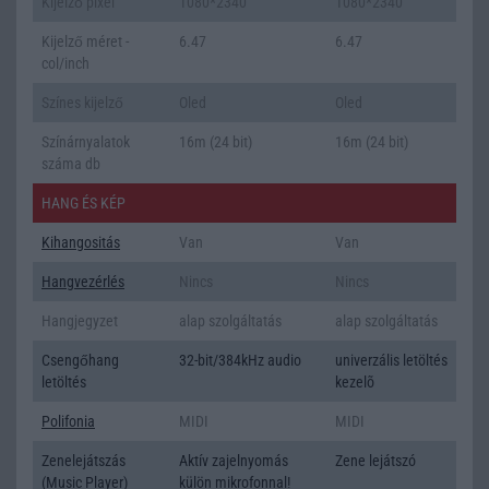
Kijelző pixel
1080*2340
1080*2340
Kijelző méret -
6.47
6.47
col/inch
Színes kijelző
Oled
Oled
Színárnyalatok
16m (24 bit)
16m (24 bit)
száma db
HANG ÉS KÉP
Kihangositás
Van
Van
Hangvezérlés
Nincs
Nincs
Hangjegyzet
alap szolgáltatás
alap szolgáltatás
Csengőhang
32-bit/384kHz audio
univerzális letöltés
letöltés
kezelõ
Polifonia
MIDI
MIDI
Zenelejátszás
Aktív zajelnyomás
Zene lejátszó
(Music Player)
külön mikrofonnal!