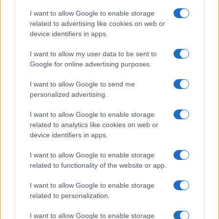
I want to allow Google to enable storage
SIM típus
nanoSIM
nanoSIM
related to advertising like cookies on web or
SIM-ek száma
2
2
device identifiers in apps.
Flight mode
Van
Van
I want to allow my user data to be sent to
Google for online advertising purposes.
Terület
Globális
Globális
I want to allow Google to send me
Funkciók
PowerBank/Reverse
HDR10
personalized advertising.
wireless charging.
Abban az esetben, ha
2 SIM van, akkor 0 hely
I want to allow Google to enable storage
az NM kártyának,
related to analytics like cookies on web or
mivel a 2. SIM foglalat
device identifiers in apps.
lett kettõs funkciójú!
I want to allow Google to enable storage
Brand
Pro - emelt szintû és
Pro - emelt szintû
related to functionality of the website or app.
felszereltségû
és felszereltségû
változat!
változat!
I want to allow Google to enable storage
related to personalization.
Védelem
IP68
IP68
I want to allow Google to enable storage
Limited Edition
Nincs
Nincs