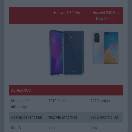
Huawei P30 Pro
Huawei P30 Pro
New Edition
ÁLTALÁNOS
Megjelenés
2019 április
2020 május
időpontja
Operációs rendszer
v9,x Pie (Android)
v10,x Android OS
RotaS
Van
Van