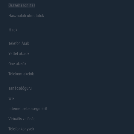
Összehasonlítás
Használati útmutatók
Hirek
Telefon Árak
Yettel akciók
One akciók
Telekom akciók
Tanácsdóguru
Wiki
Internet sebességmérő
Virtuális valóság
Telefonkönyvek