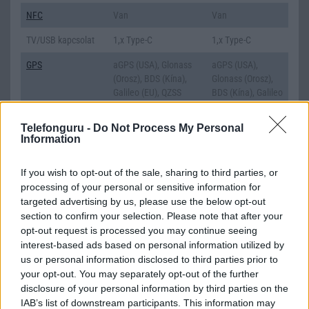
NFC
Van
Van
TV/USB kapcsolat
1,x Type-C
1,x Type-C
GPS
aGPS (USA), Glonass
aGPS (USA),
(Orosz), BDS (Kína),
Glonass (Orosz),
Galileo (EU), QZSS
BDS (Kína), Galileo
(Japán)
(EU), QZSS
(Japán)
Telefonguru -
Do Not Process My Personal
Information
Push to Talk
Nincs
Nincs
AKKUMULÁTOR
If you wish to opt-out of the sale, sharing to third parties, or
processing of your personal or sensitive information for
Típus
Li-Polimer
Li-Polimer
targeted advertising by us, please use the below opt-out
section to confirm your selection. Please note that after your
Készenléti idő h /
Az akkumulátor nem
Az akkumulátor
opt-out request is processed you may continue seeing
Cserélhetőség
vehetõ ki!
nem vehetõ ki!
interest-based ads based on personal information utilized by
Beszélgetési idő h /
Gyorstöltésre alkalmas
Gyorstöltésre
us or personal information disclosed to third parties prior to
Gyorstöltés
alkalmas
your opt-out. You may separately opt-out of the further
disclosure of your personal information by third parties on the
ALKALMAZÁSOK ÉS ÉRZÉKELŐK
IAB’s list of downstream participants. This information may