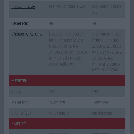
Frekvenciasáv
LTE, HSPA, GSM 3 sáv
LTE, HSPA, GSM 3
sáv
Generáció
4G
4G
ChipSet
,
CPU
,
GPU
HiSilicon Kirin 980 (7
HiSilicon Kirin 980
nm), 8 magos (2*2,6
(7 nm), 8 magos
GHz Cortex-A76 &
(2*2,6 GHz Cortex-
2*1,92 GHz Cortex-A76
A76 & 2*1,92 GHz
& 4*1,8 GHz Cortex-
Cortex-A76 &
A55), Mali G760
4*1,8 GHz Cortex-
A55), Mali G760
MÉRETEK
Súly g
192
192
Méret mm
158*74*9
158*74*9
Billentyũzet
touchscreen
touchscreen
KIJELZŐ