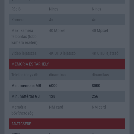
Rádió
Nincs
Nincs
Kamera
4x
4x
Max. kamera
40 Mpixel
40 Mpixel
felbontás (több
kamera esetén)
Video lejátszás
4K UHD lejátszó
4K UHD lejátszó
MEMÓRIA ÉS TÁRHELY
Telefonkönyv db
dinamikus
dinamikus
Min. memória MB
6000
8000
Min. háttértár GB
128
256
Memória
NM card
NM card
bővíthetőség
ADATCSERE