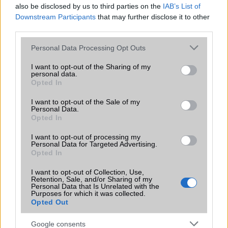
also be disclosed by us to third parties on the
IAB’s List of
Java
Nincs
Nincs
Downstream Participants
that may further disclose it to other
Flash
/
Ujjlenyomat
Fingerprint sensor
Fingerprint sensor
third parties.
olvasó
Please note that this website/app uses one or more Google
Personal Data Processing Opt Outs
SNS integráció
alap szolgáltatás
alap szolgáltatás
services and may gather and store information including but
not limited to your visit or usage behaviour. You may click to
I want to opt-out of the Sharing of my
personal data.
Organizer
alap szolgáltatás
alap szolgáltatás
grant or deny consent to Google and its third-party tags to
Opted In
use your data for below specified purposes in below Google
T9 szótár
alkalmazás független
alkalmazás
consent section.
I want to opt-out of the Sale of my
szótár
független szótár
Personal Data.
Opted In
Office alkalmazások
DV = Document viewer
alap szolgáltatás
(Word, Excel,
I want to opt-out of processing my
PowerPoint, PDF)
Personal Data for Targeted Advertising.
Opted In
Iránytũ
ecompass
ecompass
I want to opt-out of Collection, Use,
Extrák
Dolby mobile
32-bit/384kHz
Retention, Sale, and/or Sharing of my
Personal Data that Is Unrelated with the
audio
Purposes for which it was collected.
Opted Out
EGYÉB
Google consents
Vibra jelzés
alap szolgáltatás
alap szolgáltatás