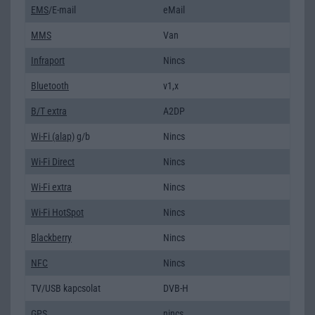
EMS
/E-mail
eMail
MMS
Van
Infraport
Nincs
Bluetooth
v1,x
B/T extra
A2DP
Wi-Fi (alap)
g/b
Nincs
Wi-Fi Direct
Nincs
Wi-Fi extra
Nincs
Wi-Fi HotSpot
Nincs
Blackberry
Nincs
NFC
Nincs
TV/USB kapcsolat
DVB-H
GPS
nincs