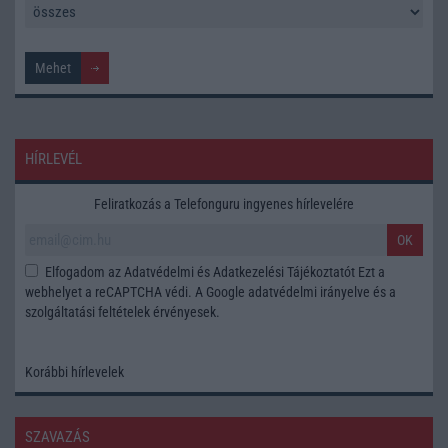
HÍRLEVÉL
Feliratkozás a Telefonguru ingyenes hírlevelére
OK
Elfogadom az
Adatvédelmi és Adatkezelési Tájékoztatót
Ezt a
webhelyet a reCAPTCHA védi. A Google
adatvédelmi irányelve
és a
szolgáltatási feltételek
érvényesek.
Korábbi hírlevelek
SZAVAZÁS