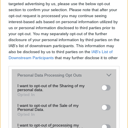
targeted advertising by us, please use the below opt-out
section to confirm your selection. Please note that after your
opt-out request is processed you may continue seeing
23
interest-based ads based on personal information utilized by
2008-2-24 3:01:40 PM
us or personal information disclosed to third parties prior to
your opt-out. You may separately opt-out of the further
egyszer az életben végre harmadik lettem
disclosure of your personal information by third parties on the
IAB’s list of downstream participants. This information may
also be disclosed by us to third parties on the
IAB’s List of
noya
Downstream Participants
that may further disclose it to other
third parties.
2009-3-3 9:25:06 AM
Please note that this website/app uses one or more Google
Personal Data Processing Opt Outs
ez a telcsije volt a vasembernek? ha valaki tudja írjon köszi
services and may gather and store information including but
not limited to your visit or usage behaviour. You may click to
I want to opt-out of the Sharing of my
personal data.
grant or deny consent to Google and its third-party tags to
Opted In
trebron
use your data for below specified purposes in below Google
consent section.
I want to opt-out of the Sale of my
2009-4-16 4:36:46 PM
Personal Data.
Opted In
Szia! Nem a vasembernek LG vx 9400 tipusú telója volt,de itthon
I want to opt-out of processing my
szinte lehetetlen hozzá jutni,még ez az oldal sem hoz róla semmit