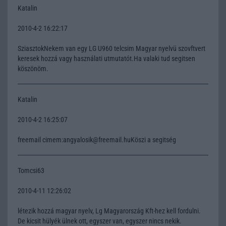
Katalin
2010-4-2 16:22:17
SziasztokNekem van egy LG U960 telcsim Magyar nyelvü szovftvert
keresek hozzá vagy használati utmutatót.Ha valaki tud segitsen
köszönöm.
Katalin
2010-4-2 16:25:07
freemail cimem:angyalosik@freemail.huKöszi a segitség
Tomcsi63
2010-4-11 12:26:02
létezik hozzá magyar nyelv, Lg Magyarország Kft-hez kell fordulni.
De kicsit hülyék ülnek ott, egyszer van, egyszer nincs nekik.