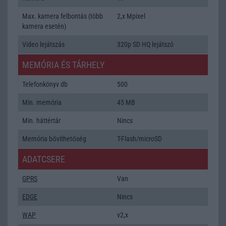
Max. kamera felbontás (több
2,x Mpixel
kamera esetén)
Video lejátszás
320p SD HQ lejátszó
MEMÓRIA ÉS TÁRHELY
Telefonkönyv db
500
Min. memória
45 MB
Min. háttértár
Nincs
Memória bővíthetőség
T-Flash/microSD
ADATCSERE
GPRS
Van
EDGE
Nincs
WAP
v2,x