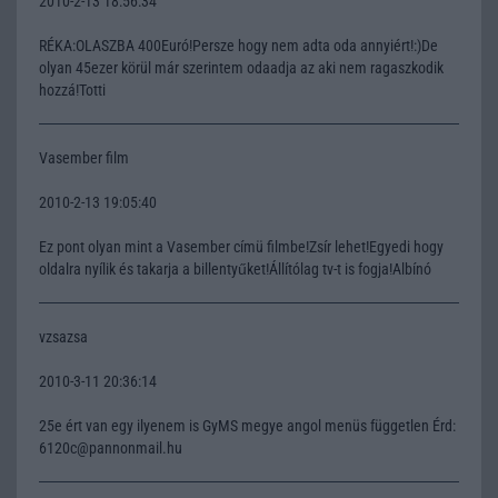
2010-2-13 18:56:34
RÉKA:OLASZBA 400Euró!Persze hogy nem adta oda annyiért!:)De
olyan 45ezer körül már szerintem odaadja az aki nem ragaszkodik
hozzá!Totti
Vasember film
2010-2-13 19:05:40
Ez pont olyan mint a Vasember címü filmbe!Zsír lehet!Egyedi hogy
oldalra nyílik és takarja a billentyűket!Állítólag tv-t is fogja!Albínó
vzsazsa
2010-3-11 20:36:14
25e ért van egy ilyenem is GyMS megye angol menüs független Érd:
6120c@pannonmail.hu