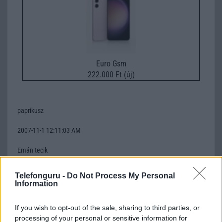
Euro Gsm
222.000 Ft (új)
paprikusz
2007-11-1 12:11:03 AM
Emán tecik
Telefonguru -
Do Not Process My Personal
jejee
Information
2007-11-1 6:23:45 PM
If you wish to opt-out of the sale, sharing to third parties, or
processing of your personal or sensitive information for
jeee ez jó