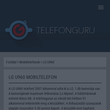
Toggle
naviga
Főoldal
>
Mobiltelefonok
>
LG U960
LG U960 MOBILTELEFON
A LG U960 telefont 2007 dátummal adta ki a LG. 1 db kamerája van.
A kamerájának maximum felbontása 2,x Mpixel. A háttértárának
mérete Nincs GB. A telefongurun az elmúlt két hétben 91
alkalommal tekintették meg a készüléket. A felhasználói szavazatok
alapján összesítve 5.00 pontot kapott. A készülék nem kapható.