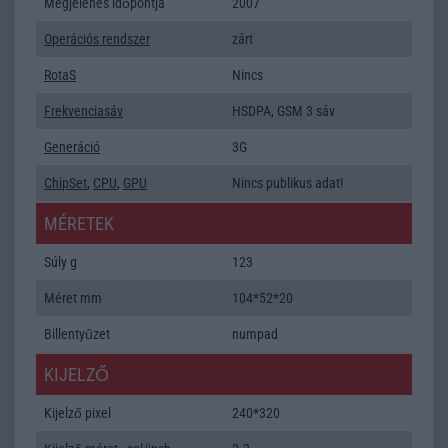
Megjelenés időpontja
2007
Operációs rendszer
zárt
RotaS
Nincs
Frekvenciasáv
HSDPA, GSM 3 sáv
Generáció
3G
ChipSet
,
CPU
,
GPU
Nincs publikus adat!
MÉRETEK
Súly g
123
Méret mm
104*52*20
Billentyűzet
numpad
KIJELZŐ
Kijelző pixel
240*320