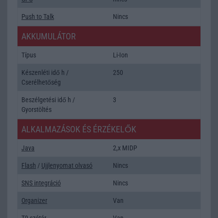
Push to Talk
Nincs
AKKUMULÁTOR
Típus
Li-Ion
Készenléti idő h /
250
Cserélhetőség
Beszélgetési idő h /
3
Gyorstöltés
ALKALMAZÁSOK ÉS ÉRZÉKELŐK
Java
2,x MIDP
Flash
/
Ujjlenyomat olvasó
Nincs
SNS integráció
Nincs
Organizer
Van
T9 szótár
Van