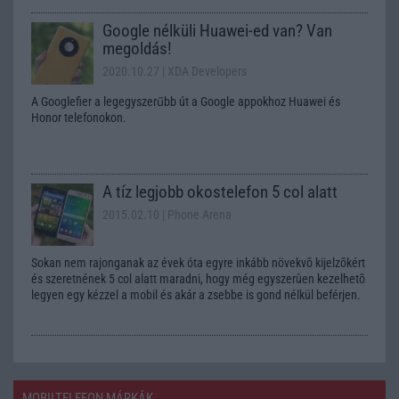
Google nélküli Huawei-ed van? Van
megoldás!
2020.10.27
| XDA Developers
A Googlefier a legegyszerűbb út a Google appokhoz Huawei és
Honor telefonokon.
A tíz legjobb okostelefon 5 col alatt
2015.02.10
| Phone Arena
Sokan nem rajonganak az évek óta egyre inkább növekvõ kijelzõkért
és szeretnének 5 col alatt maradni, hogy még egyszerûen kezelhetõ
legyen egy kézzel a mobil és akár a zsebbe is gond nélkül beférjen.
MOBILTELEFON MÁRKÁK