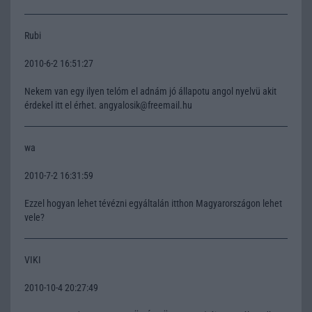
Rubi
2010-6-2 16:51:27
Nekem van egy ilyen telóm el adnám jó állapotu angol nyelvü akit
érdekel itt el érhet. angyalosik@freemail.hu
wa
2010-7-2 16:31:59
Ezzel hogyan lehet tévézni egyáltalán itthon Magyarországon lehet
vele?
VIKI
2010-10-4 20:27:49