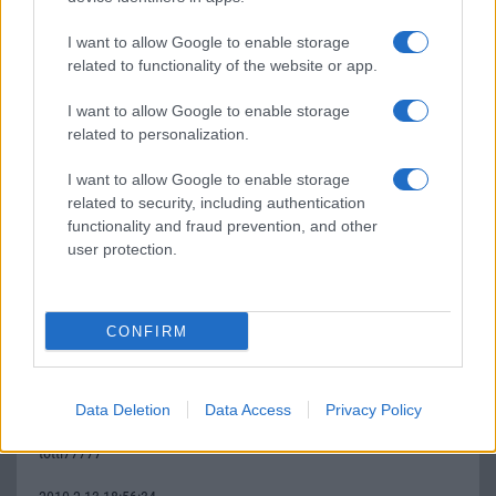
akinek van ijen teloja irjon és irja le az msn cimét vagy skayp cimét.
I want to allow Google to enable storage
related to functionality of the website or app.
Zollerz
I want to allow Google to enable storage
2010-1-17 20:52:47
related to personalization.
Nekem van ilyen telóm, csak kipróbálva lett, ára 40.000 ft akit
I want to allow Google to enable storage
érdekel msn:wicc@citromail.hu
related to security, including authentication
functionality and fraud prevention, and other
user protection.
Hmmm
2010-2-13 18:48:51
CONFIRM
Az egyik munkatársamnak van ilyen telója!Naggyon király!!!40.000-
et ajánlottam neki de nem adta!(kis piszok!)Itt is van néhány hirdető
de ...!Addig NEM nyugszom amíg nem lesz ilyen telcsim!Üdv:Réka
Data Deletion
Data Access
Privacy Policy
totti77777