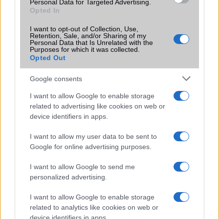
Personal Data for Targeted Advertising.
Opted In
Dorina
I want to opt-out of Collection, Use,
Retention, Sale, and/or Sharing of my
Personal Data that Is Unrelated with the
2009-4-26 9:25:47 PM
Purposes for which it was collected.
Opted Out
Láttam egy hasonlót (vagy ugyanilyen ) telefon a Lurdy házban
Google consents
adrián
I want to allow Google to enable storage
related to advertising like cookies on web or
2009-11-26 6:52:16
device identifiers in apps.
tudok ilyen telefont vadónat ujjan dobozban de csak nagyobb
I want to allow my user data to be sent to
mennyiségben jó az ára (10db)40ezerft/DB darabonként 50ezerFT
Google for online advertising purposes.
TEL:06309756487
I want to allow Google to send me
personalized advertising.
adrián000
I want to allow Google to enable storage
2009-11-30 14:35:03
related to analytics like cookies on web or
device identifiers in apps.