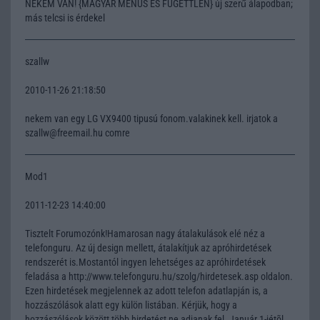
NEKEM VAN! {MAGYAR MENÜS ÉS FÜGETTLEN} új szerű álapodban;
más telcsi is érdekel
szallw
2010-11-26 21:18:50
nekem van egy LG VX9400 tipusú fonom.valakinek kell. irjatok a
szallw@freemail.hu comre
Mod1
2011-12-23 14:40:00
Tisztelt Forumozónk!Hamarosan nagy átalakulások elé néz a
telefonguru. Az új design mellett, átalakítjuk az apróhirdetések
rendszerét is.Mostantól ingyen lehetséges az apróhirdetések
feladása a http://www.telefonguru.hu/szolg/hirdetesek.asp oldalon.
Ezen hirdetések megjelennek az adott telefon adatlapján is, a
hozzászólások alatt egy külön listában. Kérjük, hogy a
hozzászólások között több hirdetést ne adjanak fel. Január 1-jétõl