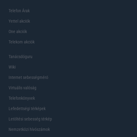
Telefon Árak
Yettel akciók
One akciók
Telekom akciók
Tanácsdóguru
Wiki
Internet sebességmérő
Virtuális valóság
Telefonkönyvek
Lefedettségi térképek
Letöltési sebesség térkép
Nemzetközi hívószámok