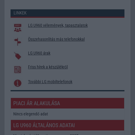
LINKEK
LG U960 vélemények, tapasztalatok
Összehasonlítás más telefonokkal
LG U960 árak
Friss hírek a készülékről
További LG mobiltelefonok
PIACI ÁR ALAKULÁSA
Nincs elegendő adat
LG U960 ÁLTALÁNOS ADATAI