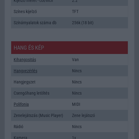
Kijelző méret - col/inch
2.2
Színes kijelző
TFT
Színárnyalatok száma db
256k (18 bit)
HANG ÉS KÉP
Kihangositás
Van
Hangvezérlés
Nincs
Hangjegyzet
Nincs
Csengőhang letöltés
Nincs
Polifonia
MIDI
Zenelejátszás (Music Player)
Zene lejátszó
Rádió
Nincs
Kamera
1x