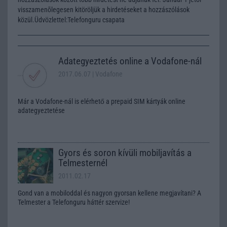
visszamenõlegesen kitöröljük a hirdetéseket a hozzászólások
közül.Üdvözlettel:Telefonguru csapata
Adategyeztetés online a Vodafone-nál
2017.06.07
| Vodafone
Már a Vodafone-nál is elérhető a prepaid SIM kártyák online
adategyeztetése
Gyors és soron kívüli mobiljavítás a
Telmesternél
2011.02.17
Gond van a mobiloddal és nagyon gyorsan kellene megjavítani? A
Telmester a Telefonguru háttér szervize!