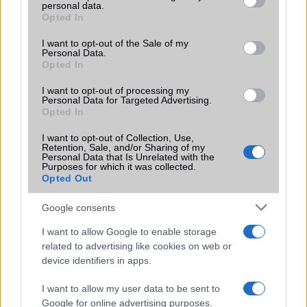
LG
personal data.
grant or deny consent to Google and its third-party tags to
Opted In
use your data for below specified purposes in below Google
Motorola
consent section.
I want to opt-out of the Sale of my
Personal Data.
Nokia
Opted In
Realme
I want to opt-out of processing my
Personal Data for Targeted Advertising.
Opted In
Samsung
I want to opt-out of Collection, Use,
Vivo
Retention, Sale, and/or Sharing of my
Personal Data that Is Unrelated with the
Purposes for which it was collected.
Xiaomi
Opted Out
ZTE
Google consents
Összes márka
I want to allow Google to enable storage
related to advertising like cookies on web or
device identifiers in apps.
Mennyibe kerül
I want to allow my user data to be sent to
Keressen a telefonboltok ajánlatai között!
Google for online advertising purposes.