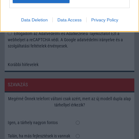
Feliratkozás a Telefonguru ingyenes hírlevelére
Data Deletion
Data Access
Privacy Policy
OK
Elfogadom az
Adatvédelmi és Adatkezelési Tájékoztatót
Ezt a
webhelyet a reCAPTCHA védi. A Google
adatvédelmi irányelve
és a
szolgáltatási feltételek
érvényesek.
Korábbi hírlevelek
SZAVAZÁS
Megérné Önnek telefont váltani csak azért, mert az új modell dupla alap
tárhellyel érkezik?
Igen, a tárhely nagyon fontos
Talán, ha más fejlesztések is vannak