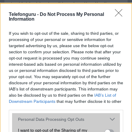
A mobiltelefonok összehasonlítása az ár, az akkumulátor-élettartam,
az operációs rendszer, a hardver, a kamera, az adatvédelem és a
Telefonguru -
Do Not Process My Personal
kialakítás szempontjából döntő fontosságú lehet. Ezek a
Information
szempontok kritikusak ahhoz, hogy megtaláljuk azokat a
mobiltelefonokat, amelyek megfelelnek az igényeinknek és
elvárásainknak.
If you wish to opt-out of the sale, sharing to third parties, or
processing of your personal or sensitive information for
Végül azt is fontos tudni, hogy a mobiltelefonok összehasonlítása
targeted advertising by us, please use the below opt-out
során minden felhasználó egyéni preferenciákkal rendelkezik, így a
section to confirm your selection. Please note that after your
választásuk eltérhet. Azonban azok, akik számára fontos a nagyobb
opt-out request is processed you may continue seeing
kijelző, hosszabb üzemidő, hatékony
interest-based ads based on personal information utilized by
us or personal information disclosed to third parties prior to
your opt-out. You may separately opt-out of the further
disclosure of your personal information by third parties on the
MOBILTELEFON MÁRKÁK
IAB’s list of downstream participants. This information may
also be disclosed by us to third parties on the
IAB’s List of
Apple
Downstream Participants
that may further disclose it to other
third parties.
Honor
Please note that this website/app uses one or more Google
Personal Data Processing Opt Outs
Huawei
services and may gather and store information including but
not limited to your visit or usage behaviour. You may click to
I want to opt-out of the Sharing of my