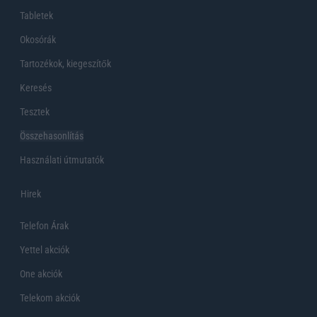
Tabletek
Okosórák
Tartozékok, kiegeszítők
Keresés
Tesztek
Összehasonlítás
Használati útmutatók
Hirek
Telefon Árak
Yettel akciók
One akciók
Telekom akciók