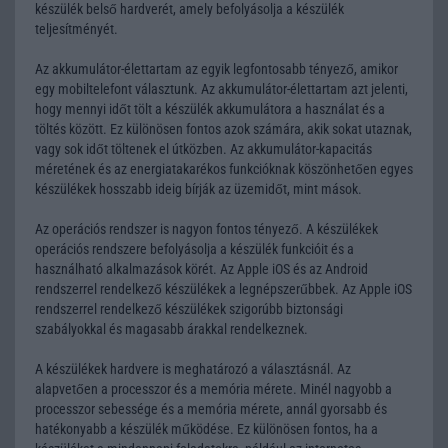
készülék belső hardverét, amely befolyásolja a készülék
teljesítményét.
Az akkumulátor-élettartam az egyik legfontosabb tényező, amikor
egy mobiltelefont választunk. Az akkumulátor-élettartam azt jelenti,
hogy mennyi időt tölt a készülék akkumulátora a használat és a
töltés között. Ez különösen fontos azok számára, akik sokat utaznak,
vagy sok időt töltenek el útközben. Az akkumulátor-kapacitás
méretének és az energiatakarékos funkcióknak köszönhetően egyes
készülékek hosszabb ideig bírják az üzemidőt, mint mások.
Az operációs rendszer is nagyon fontos tényező. A készülékek
operációs rendszere befolyásolja a készülék funkcióit és a
használható alkalmazások körét. Az Apple iOS és az Android
rendszerrel rendelkező készülékek a legnépszerűbbek. Az Apple iOS
rendszerrel rendelkező készülékek szigorúbb biztonsági
szabályokkal és magasabb árakkal rendelkeznek.
A készülékek hardvere is meghatározó a választásnál. Az
alapvetően a processzor és a memória mérete. Minél nagyobb a
processzor sebessége és a memória mérete, annál gyorsabb és
hatékonyabb a készülék működése. Ez különösen fontos, ha a