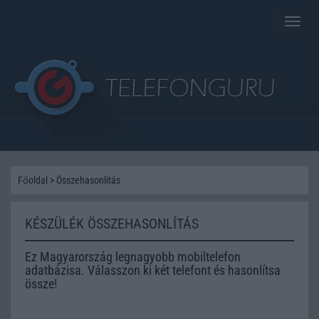
Toggle
naviga
Főoldal
>
Összehasonlítás
KÉSZÜLÉK ÖSSZEHASONLÍTÁS
Ez Magyarország legnagyobb mobiltelefon
adatbázisa. Válasszon ki két telefont és hasonlítsa
össze!