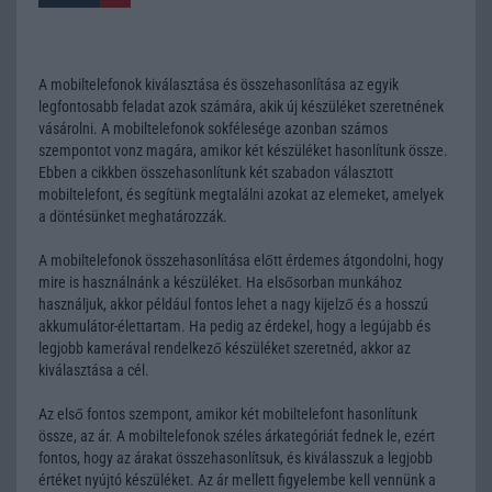
A mobiltelefonok kiválasztása és összehasonlítása az egyik
legfontosabb feladat azok számára, akik új készüléket szeretnének
vásárolni. A mobiltelefonok sokfélesége azonban számos
szempontot vonz magára, amikor két készüléket hasonlítunk össze.
Ebben a cikkben összehasonlítunk két szabadon választott
mobiltelefont, és segítünk megtalálni azokat az elemeket, amelyek
a döntésünket meghatározzák.
A mobiltelefonok összehasonlítása előtt érdemes átgondolni, hogy
mire is használnánk a készüléket. Ha elsősorban munkához
használjuk, akkor például fontos lehet a nagy kijelző és a hosszú
akkumulátor-élettartam. Ha pedig az érdekel, hogy a legújabb és
legjobb kamerával rendelkező készüléket szeretnéd, akkor az
kiválasztása a cél.
Az első fontos szempont, amikor két mobiltelefont hasonlítunk
össze, az ár. A mobiltelefonok széles árkategóriát fednek le, ezért
fontos, hogy az árakat összehasonlítsuk, és kiválasszuk a legjobb
értéket nyújtó készüléket. Az ár mellett figyelembe kell vennünk a