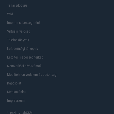
Tanácsdóguru
Wiki
Internet sebességmérő
Virtuális valóság
Telefonkönyvek
Lefedettségi térképek
Letöltési sebesség térkép
Nemzetközi hívószámok
Mobiltelefon védelem és biztonság
Kapcsolat
Médiaajánlat
Impresszum
UjesHasznaltGSM