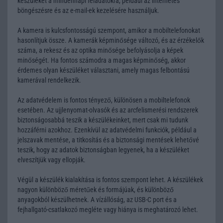
készüléket a mindennapi feladatokra, például az internetes
böngészésre és az e-mail-ek kezelésére használjuk.
A kamera is kulcsfontosságú szempont, amikor a mobiltelefonokat
hasonlítjuk össze. A kamerák képminősége változó, és az érzékelők
száma, a rekesz és az optika minősége befolyásolja a képek
minőségét. Ha fontos számodra a magas képminőség, akkor
érdemes olyan készüléket választani, amely magas felbontású
kamerával rendelkezik.
Az adatvédelem is fontos tényező, különösen a mobiltelefonok
esetében. Az ujjlenyomat-olvasók és az arcfelismerési rendszerek
biztonságosabbá teszik a készülékeinket, mert csak mi tudunk
hozzáférni azokhoz. Ezenkívül az adatvédelmi funkciók, például a
jelszavak mentése, a titkosítás és a biztonsági mentések lehetővé
teszik, hogy az adatok biztonságban legyenek, ha a készüléket
elveszítjük vagy ellopják.
Végül a készülék kialakítása is fontos szempont lehet. A készülékek
nagyon különböző méretűek és formájúak, és különböző
anyagokból készülhetnek. A vízállóság, az USB-C port és a
fejhallgató-csatlakozó megléte vagy hiánya is meghatározó lehet.