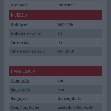
Billentyűzet
touchscreen
KIJELZŐ
Kijelző pixel
1080*1920
Kijelző méret - col/inch
5.5
Színes kijelző
IPS
Színárnyalatok száma db
16m (24 bit)
HANG ÉS KÉP
Kihangositás
Van
Hangvezérlés
Nincs
Hangjegyzet
alap szolgáltatás
Csengőhang letöltés
univerzális letöltés kezelõ