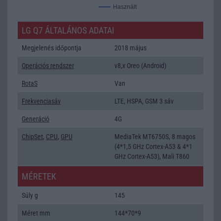
Használt
LG Q7 ÁLTALÁNOS ADATAI
Megjelenés időpontja
2018 május
Operációs rendszer
v8,x Oreo (Android)
RotaS
Van
Frekvenciasáv
LTE, HSPA, GSM 3 sáv
Generáció
4G
ChipSet
,
CPU
,
GPU
MediaTek MT6750S, 8 magos
(4*1,5 GHz Cortex-A53 & 4*1
GHz Cortex-A53), Mali T860
MÉRETEK
Súly g
145
Méret mm
144*70*9