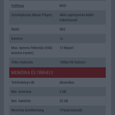
Polifonia
MIDI
Zenelejátszás (Music Player)
Aktív zajelnyomás külön
mikrofonnal!
Rádió
RDS
Kamera
1x
Max. kamera felbontás (több
13 Mpixel
kamera esetén)
Video lejátszás
1080p HD lejátszó
MEMÓRIA ÉS TÁRHELY
Telefonkönyv db
dinamikus
Min. memória
3 GB
Min. háttértár
32 GB
Memória bővíthetőség
T-Flash/microSD