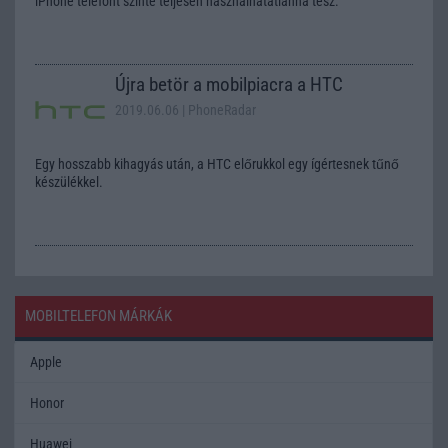
iPhone telefont szinte teljesen használhatatlanná tesz.
Újra betör a mobilpiacra a HTC
2019.06.06
| PhoneRadar
Egy hosszabb kihagyás után, a HTC előrukkol egy ígértesnek tűnő
készülékkel.
MOBILTELEFON MÁRKÁK
Apple
Honor
Huawei