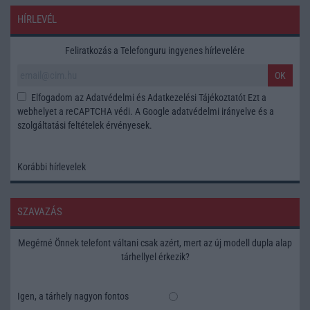
HÍRLEVÉL
Feliratkozás a Telefonguru ingyenes hírlevelére
OK
Elfogadom az
Adatvédelmi és Adatkezelési Tájékoztatót
Ezt a
webhelyet a reCAPTCHA védi. A Google
adatvédelmi irányelve
és a
szolgáltatási feltételek
érvényesek.
Korábbi hírlevelek
SZAVAZÁS
Megérné Önnek telefont váltani csak azért, mert az új modell dupla alap
tárhellyel érkezik?
Igen, a tárhely nagyon fontos