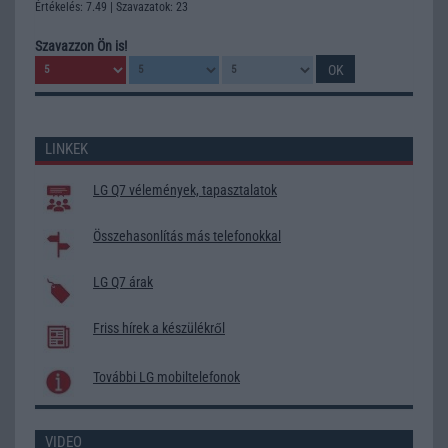
Értékelés: 7.49 | Szavazatok: 23
Szavazzon Ön is!
LINKEK
LG Q7 vélemények, tapasztalatok
Összehasonlítás más telefonokkal
LG Q7 árak
Friss hírek a készülékről
További LG mobiltelefonok
VIDEO