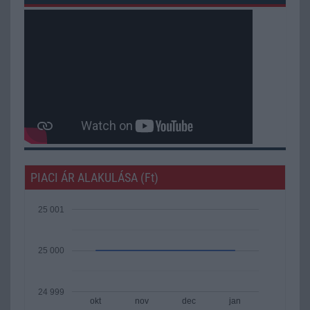
PIACI ÁR ALAKULÁSA (Ft)
25 001
25 000
24 999
okt
nov
dec
jan