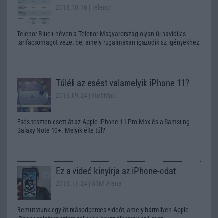
2018.10.16
| Telenor
Telenor Blue+ néven a Telenor Magyarország olyan új havidíjas
tarifacsomagot vezet be, amely rugalmasan igazodik az igényekhez.
Túléli az esést valamelyik iPhone 11?
2019.09.24
| 9to5Mac
Esés teszten esett át az Apple iPhone 11 Pro Max és a Samsung
Galaxy Note 10+. Melyik élte túl?
Ez a videó kinyírja az iPhone-odat
2016.11.24
| GSM Arena
Bemutatunk egy öt másodperces videót, amely bármilyen Apple