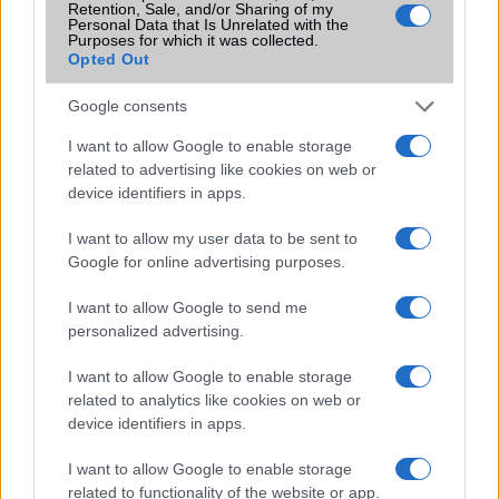
Flight mode
Van
Retention, Sale, and/or Sharing of my
Personal Data that Is Unrelated with the
Purposes for which it was collected.
Terület
Globális
Opted Out
Funkciók
A Q7+-ban 4 GB operatív és 64
GB háttértár van!
Google consents
Brand
Nincs
I want to allow Google to enable storage
related to advertising like cookies on web or
Védelem
IP68
device identifiers in apps.
Limited Edition
Nincs
I want to allow my user data to be sent to
Google for online advertising purposes.
SAR
Nincs publikus adat!
N/A = Nincs adat. Legutóbbi frissítés: 2026-07-13 19:00:00
I want to allow Google to send me
personalized advertising.
I want to allow Google to enable storage
related to analytics like cookies on web or
device identifiers in apps.
I want to allow Google to enable storage
Új és Használt GSM kiemelt ajánlatok
related to functionality of the website or app.