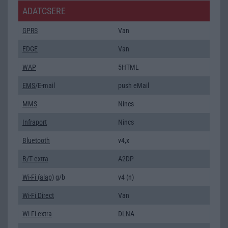
ADATCSERE
GPRS
Van
EDGE
Van
WAP
5HTML
EMS
/E-mail
push eMail
MMS
Nincs
Infraport
Nincs
Bluetooth
v4,x
B/T extra
A2DP
Wi-Fi (alap)
g/b
v4 (n)
Wi-Fi Direct
Van
Wi-Fi extra
DLNA