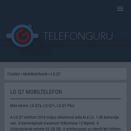
Toggle
naviga
Főoldal
>
Mobiltelefonok
>
LG Q7
LG Q7 MOBILTELEFON
Más néven: LG Q7a, LG Q7+, LG Q7 Plus
A LG Q7 telefont 2018 május dátummal adta ki a LG. 1 db kamerája
van. A kamerájának maximum felbontása 13 Mpixel. A
háttértárának mérete 32 GB GB. A telefongurun az elmúlt két hétben