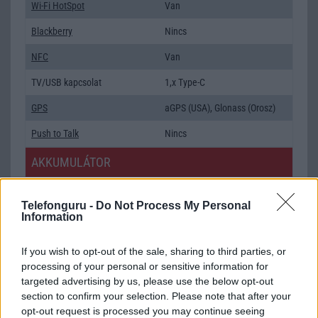
Wi-Fi HotSpot
Van
Blackberry
Nincs
NFC
Van
TV/USB kapcsolat
1,x Type-C
GPS
aGPS (USA), Glonass (Orosz)
Push to Talk
Nincs
AKKUMULÁTOR
Típus
Li-Polimer
Telefonguru -
Do Not Process My Personal
Készenléti idő h /
Az akkumulátor nem vehetõ ki!
Information
Cserélhetőség
If you wish to opt-out of the sale, sharing to third parties, or
Beszélgetési idő h /
Gyorstöltésre alkalmas
processing of your personal or sensitive information for
Gyorstöltés
targeted advertising by us, please use the below opt-out
section to confirm your selection. Please note that after your
ALKALMAZÁSOK ÉS ÉRZÉKELŐK
opt-out request is processed you may continue seeing