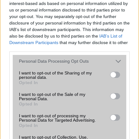
Java
Nincs
interest-based ads based on personal information utilized by
us or personal information disclosed to third parties prior to
Flash
/
Ujjlenyomat olvasó
Fingerprint sensor
your opt-out. You may separately opt-out of the further
disclosure of your personal information by third parties on the
SNS integráció
alap szolgáltatás
IAB’s list of downstream participants. This information may
also be disclosed by us to third parties on the
IAB’s List of
Organizer
alap szolgáltatás
Downstream Participants
that may further disclose it to other
T9 szótár
alkalmazás független szótár
third parties.
Office alkalmazások
de = Document viewer & editor
Please note that this website/app uses one or more Google
Personal Data Processing Opt Outs
services and may gather and store information including but
Iránytũ
ecompass
not limited to your visit or usage behaviour. You may click to
I want to opt-out of the Sharing of my
personal data.
grant or deny consent to Google and its third-party tags to
Extrák
Nincs
Opted In
use your data for below specified purposes in below Google
consent section.
EGYÉB
I want to opt-out of the Sale of my
Personal Data.
Opted In
Vibra jelzés
Van
I want to opt-out of processing my
SIM típus
nanoSIM
Personal Data for Targeted Advertising.
Opted In
SIM-ek száma
2
I want to opt-out of Collection, Use,