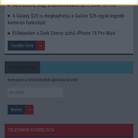
Nem biztos, hogy érdemes kivárni az iPhone 18 Prot
A Galaxy S25 is megkaphatja a Galaxy S26 egyik legjobb
kamerás funkcióját
Élőképeken a Dark Cherry színű iPhone 18 Pro Max!
További hírek
Mennyibe kerül
Keressen a telefonboltok ajánlatai között!
TELEFONOK GYORSLISTA