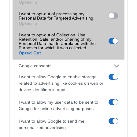
Opted In
nyomós okunk van mindkettőt feltelepíteni.
I want to opt-out of processing my
Personal Data for Targeted Advertising.
Opted In
I want to opt-out of Collection, Use,
Retention, Sale, and/or Sharing of my
Personal Data that Is Unrelated with the
Purposes for which it was collected.
KAPCSOLÓDÓ HÍREK
Opted Out
Apple iPhone 5C és iPhone 5S dobásteszt
Google consents
Teszt: Nokia Lumia 920, a nehézsúlyú bajnok
I want to allow Google to enable storage
related to advertising like cookies on web or
Nexus 4 vs Nexus 5: kamera teszt
device identifiers in apps.
Teszt: az Alcatel One Touch Pixi 3 (10) jó is, nem is
I want to allow my user data to be sent to
Asus ZenFone 5 ZE620KL – bízd rá magad!
Google for online advertising purposes.
Melyik csúcsmobil bírja legtovább?
I want to allow Google to send me
iPhone 11 teszt - telefon, ami egyszerre olcsó és drága is
personalized advertising.