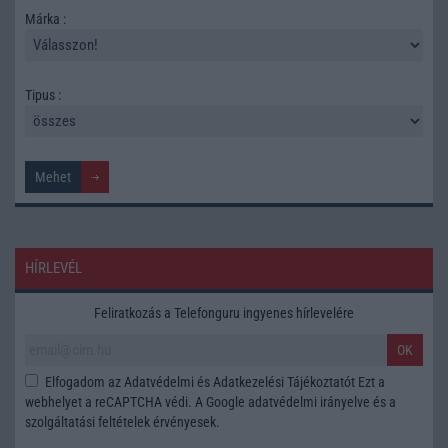
Márka :
Tipus :
HÍRLEVÉL
Feliratkozás a Telefonguru ingyenes hírlevelére
OK
Elfogadom az
Adatvédelmi és Adatkezelési Tájékoztatót
Ezt a
webhelyet a reCAPTCHA védi. A Google
adatvédelmi irányelve
és a
szolgáltatási feltételek
érvényesek.