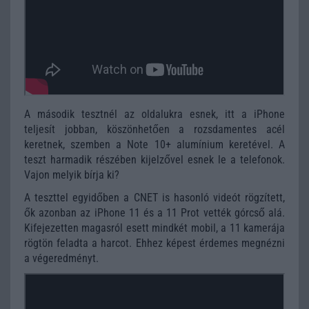
A második tesztnél az oldalukra esnek, itt a iPhone
teljesít jobban, köszönhetően a rozsdamentes acél
keretnek, szemben a Note 10+ alumínium keretével. A
teszt harmadik részében kijelzővel esnek le a telefonok.
Vajon melyik bírja ki?
A teszttel egyidőben a CNET is hasonló videót rögzített,
ők azonban az iPhone 11 és a 11 Prot vették górcső alá.
Kifejezetten magasról esett mindkét mobil, a 11 kamerája
rögtön feladta a harcot. Ehhez képest érdemes megnézni
a végeredményt.