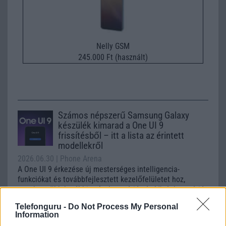
Nelly GSM
245.000 Ft (használt)
Számos népszerű Samsung Galaxy
készülék kimarad a One UI 9
frissítésből – itt a lista az érintett
modellekről
2026.06.30
| Phone Arena
A One UI 9 érkezése új mesterséges intelligencia-
funkciókat és továbbfejlesztett kezelőfelületet hoz,
azonban több korábbi csúcskategóriás és középkategóriás
Galaxy készülék számára ez lesz az út vége.
Telefonguru -
Do Not Process My Personal
Information
iPhone 18 bemutató dátum - ekkor