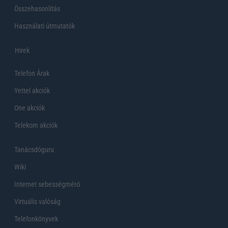
Összehasonlítás
Használati útmutatók
Hirek
Telefon Árak
Yettel akciók
One akciók
Telekom akciók
Tanácsdóguru
Wiki
Internet sebességmérő
Virtuális valóság
Telefonkönyvek