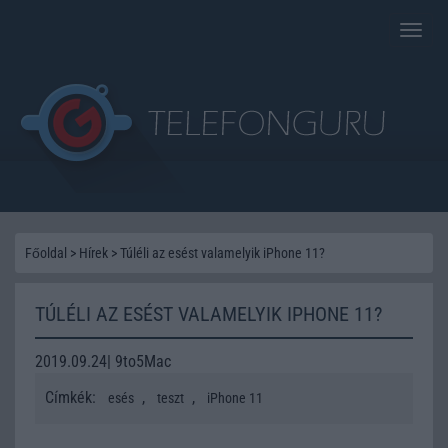
Toggle
naviga
Főoldal
>
Hírek
>
Túléli az esést valamelyik iPhone 11?
TÚLÉLI AZ ESÉST VALAMELYIK IPHONE 11?
2019.09.24| 9to5Mac
Címkék:
,
,
esés
teszt
iPhone 11