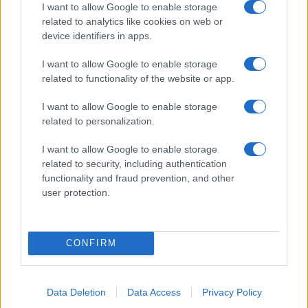
Meglepő? Törékenyebb a Victus a polikarbonátnál
I want to allow Google to enable storage
related to analytics like cookies on web or
További hírek
device identifiers in apps.
I want to allow Google to enable storage
related to functionality of the website or app.
LEGOLVASOTTABBAK
I want to allow Google to enable storage
related to personalization.
Számos népszerű Samsung Galaxy készülék kimarad a One
UI 9 frissítésből – itt a lista az érintett modellekről
I want to allow Google to enable storage
iPhone 18 bemutató dátum - ekkor rántja le a leplet az
related to security, including authentication
Apple az új csúcsmobilokról
functionality and fraud prevention, and other
user protection.
Az Android rejtett automatizmusai: hat funkció, amely
észrevétlenül könnyíti meg a mindennapokat
Google Maps vs. Waze: A két navigációs óriás küzdelme a
CONFIRM
telefonunkon
Ez a rejtett Samsung funkció teljesen megváltoztatja a
Data Deletion
Data Access
Privacy Policy
mobilhasználatot – sokan mégsem tudnak róla