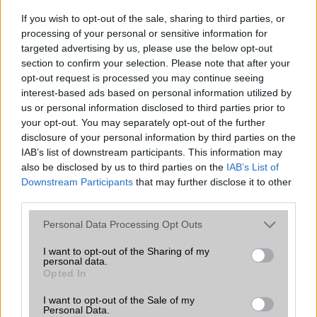
rántja le a leplet az Apple az új
csúcsmobilokról
If you wish to opt-out of the sale, sharing to third parties, or
processing of your personal or sensitive information for
2026.06.29
| Phone Arena
targeted advertising by us, please use the below opt-out
A szeptemberi eseményen az iPhone 18 Pro modellek
section to confirm your selection. Please note that after your
mellett a régóta pletykált hajlítható iPhone Ultra is
opt-out request is processed you may continue seeing
bemutatkozhat, miközben az áremelésekről szóló
interest-based ads based on personal information utilized by
találgatások továbbra is beárnyékolják a rajtot.
us or personal information disclosed to third parties prior to
your opt-out. You may separately opt-out of the further
Az Android rejtett automatizmusai: hat
funkció, amely észrevétlenül könnyíti
disclosure of your personal information by third parties on the
meg a mindennapokat
IAB’s list of downstream participants. This information may
also be disclosed by us to third parties on the
IAB’s List of
2026.06.14
| Android Police
Downstream Participants
that may further disclose it to other
Sok felhasználó külön alkalmazásokra esküszik, pedig az
third parties.
Android már évek óta olyan intelligens funkciókat kínál,
amelyek maguktól dolgoznak a háttérben.
Please note that this website/app uses one or more Google
Personal Data Processing Opt Outs
services and may gather and store information including but
Google Maps vs. Waze: A két
not limited to your visit or usage behaviour. You may click to
I want to opt-out of the Sharing of my
personal data.
navigációs óriás küzdelme a
grant or deny consent to Google and its third-party tags to
Opted In
telefonunkon
use your data for below specified purposes in below Google
consent section.
2026.08.09
| Android Police
I want to opt-out of the Sale of my
Personal Data.
Bár a Google mindkét alkalmazást birtokolja, még mindig