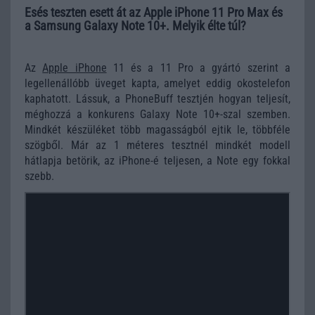
Esés teszten esett át az Apple iPhone 11 Pro Max és
a Samsung Galaxy Note 10+. Melyik élte túl?
Az
Apple iPhone
11 és a 11 Pro a gyártó szerint a
legellenállóbb üveget kapta, amelyet eddig okostelefon
kaphatott. Lássuk, a PhoneBuff tesztjén hogyan teljesít,
méghozzá a konkurens Galaxy Note 10+-szal szemben.
Mindkét készüléket több magasságból ejtik le, többféle
szögből. Már az 1 méteres tesztnél mindkét modell
hátlapja betörik, az iPhone-é teljesen, a Note egy fokkal
szebb.