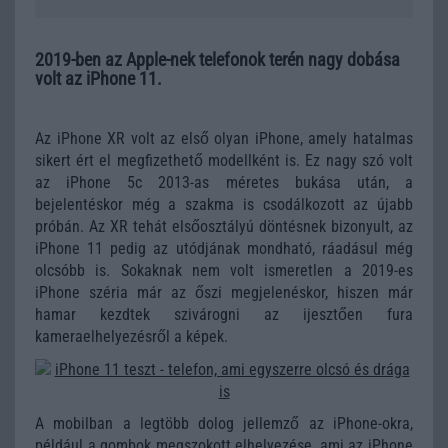
2019-ben az Apple-nek telefonok terén nagy dobása
volt az iPhone 11.
Az iPhone XR volt az első olyan iPhone, amely hatalmas
sikert ért el megfizethető modellként is. Ez nagy szó volt
az iPhone 5c 2013-as méretes bukása után, a
bejelentéskor még a szakma is csodálkozott az újabb
próbán. Az XR tehát elsőosztályú döntésnek bizonyult, az
iPhone 11 pedig az utódjának mondható, ráadásul még
olcsóbb is. Sokaknak nem volt ismeretlen a 2019-es
iPhone széria már az őszi megjelenéskor, hiszen már
hamar kezdtek szivárogni az ijesztően fura
kameraelhelyezésről a képek.
A mobilban a legtöbb dolog jellemző az iPhone-okra,
például a gombok megszokott elhelyezése, ami az iPhone