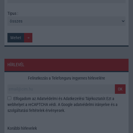
Tipus :
HÍRLEVÉL
Feliratkozás a Telefonguru ingyenes hírlevelére
OK
Elfogadom az
Adatvédelmi és Adatkezelési Tájékoztatót
Ezt a
webhelyet a reCAPTCHA védi. A Google
adatvédelmi irányelve
és a
szolgáltatási feltételek
érvényesek.
Korábbi hírlevelek