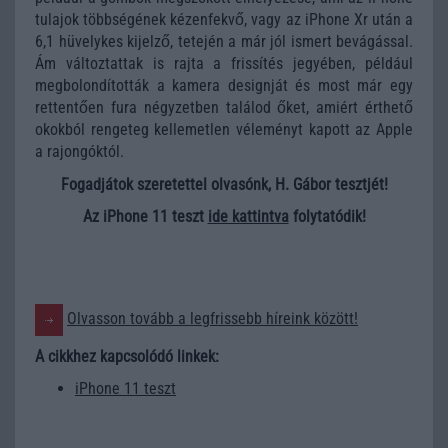
tulajok többségének kézenfekvő, vagy az iPhone Xr után a
6,1 hüvelykes kijelző, tetején a már jól ismert bevágással.
Ám változtattak is rajta a frissítés jegyében, például
megbolondították a kamera designját és most már egy
rettentően fura négyzetben találod őket, amiért érthető
okokból rengeteg kellemetlen véleményt kapott az Apple
a rajongóktól.
Fogadjátok szeretettel olvasónk, H. Gábor tesztjét!
Az iPhone 11 teszt
ide kattintva
folytatódik!
Olvasson tovább a legfrissebb híreink között!
A cikkhez kapcsolódó linkek:
iPhone 11 teszt