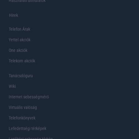
Használati útmutatók
Hirek
Telefon Árak
Yettel akciók
One akciók
Telekom akciók
Tanácsdóguru
Wiki
Internet sebességmérő
Virtuális valóság
Telefonkönyvek
Lefedettségi térképek