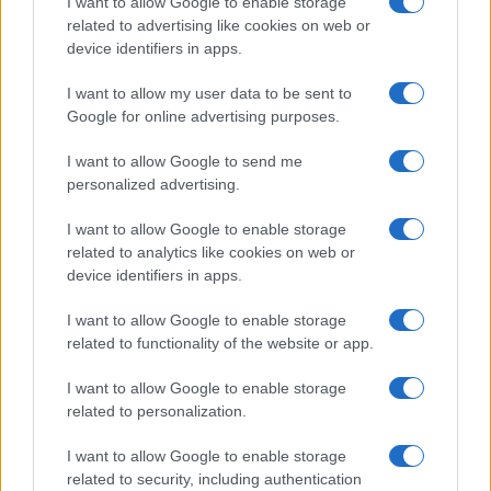
I want to allow Google to enable storage
related to advertising like cookies on web or
device identifiers in apps.
LEGOLVASOTTABBAK
I want to allow my user data to be sent to
Google for online advertising purposes.
Számos népszerű Samsung Galaxy készülék kimarad a One
I want to allow Google to send me
UI 9 frissítésből – itt a lista az érintett modellekről
personalized advertising.
iPhone 18 bemutató dátum - ekkor rántja le a leplet az
Apple az új csúcsmobilokról
I want to allow Google to enable storage
related to analytics like cookies on web or
Az Android rejtett automatizmusai: hat funkció, amely
device identifiers in apps.
észrevétlenül könnyíti meg a mindennapokat
I want to allow Google to enable storage
Ez a rejtett Samsung funkció teljesen megváltoztatja a
related to functionality of the website or app.
mobilhasználatot – sokan mégsem tudnak róla
I want to allow Google to enable storage
Nem biztos, hogy érdemes kivárni az iPhone 18 Prot
related to personalization.
A Galaxy S25 is megkaphatja a Galaxy S26 egyik legjobb
kamerás funkcióját
I want to allow Google to enable storage
related to security, including authentication