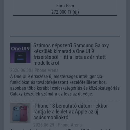
Euro Gsm
272.000 Ft (új)
Számos népszerű Samsung Galaxy
készülék kimarad a One UI 9
frissítésből – itt a lista az érintett
modellekről
2026.06.30
| Phone Arena
A One UI 9 érkezése új mesterséges intelligencia-
funkciókat és továbbfejlesztett kezelőfelületet hoz,
azonban több korábbi csúcskategóriás és középkategóriás
Galaxy készülék számára ez lesz az út vége.
iPhone 18 bemutató dátum - ekkor
rántja le a leplet az Apple az új
csúcsmobilokról
2026.06.29
| Phone Arena