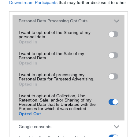
Downstream Participants
that may further disclose it to other
third parties.
Please note that this website/app uses one or more Google
Personal Data Processing Opt Outs
services and may gather and store information including but
KAPCSOLÓDÓ HÍREK
not limited to your visit or usage behaviour. You may click to
I want to opt-out of the Sharing of my
personal data.
grant or deny consent to Google and its third-party tags to
Olvasói teszt: Nomu LM870, avagy a kínai nem mindig
Opted In
use your data for below specified purposes in below Google
"kínai"
consent section.
I want to opt-out of the Sale of my
Personal Data.
Apple iPhone 5C és iPhone 5S dobásteszt
Opted In
Teszt: Nokia Lumia 920, a nehézsúlyú bajnok
I want to opt-out of processing my
Personal Data for Targeted Advertising.
Nexus 4 vs Nexus 5: kamera teszt
Opted In
Teszt: az Alcatel One Touch Pixi 3 (10) jó is, nem is
I want to opt-out of Collection, Use,
Retention, Sale, and/or Sharing of my
Asus ZenFone 5 ZE620KL – bízd rá magad!
Personal Data that Is Unrelated with the
Purposes for which it was collected.
Túléli az esést valamelyik iPhone 11?
Opted Out
Melyik csúcsmobil bírja legtovább?
Google consents
További hírek