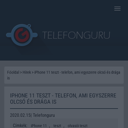
Toggle
naviga
Főoldal
>
Hírek
>
iPhone 11 teszt - telefon, ami egyszerre olcsó és drága
is
IPHONE 11 TESZT - TELEFON, AMI EGYSZERRE
OLCSÓ ÉS DRÁGA IS
2020.02.15| Telefonguru
Címkék:
,
,
iPhone 11
teszt
olvasói teszt