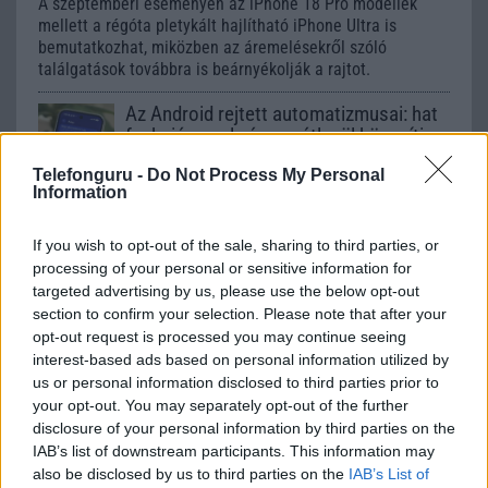
A szeptemberi eseményen az iPhone 18 Pro modellek
mellett a régóta pletykált hajlítható iPhone Ultra is
bemutatkozhat, miközben az áremelésekről szóló
találgatások továbbra is beárnyékolják a rajtot.
Az Android rejtett automatizmusai: hat
funkció, amely észrevétlenül könnyíti
meg a mindennapokat
Telefonguru -
Do Not Process My Personal
2026.06.14
| Android Police
Information
Sok felhasználó külön alkalmazásokra esküszik, pedig az
Android már évek óta olyan intelligens funkciókat kínál,
If you wish to opt-out of the sale, sharing to third parties, or
amelyek maguktól dolgoznak a háttérben.
processing of your personal or sensitive information for
targeted advertising by us, please use the below opt-out
Ez a rejtett Samsung funkció teljesen
section to confirm your selection. Please note that after your
megváltoztatja a mobilhasználatot –
opt-out request is processed you may continue seeing
sokan mégsem tudnak róla
interest-based ads based on personal information utilized by
2026.07.12
| Android Central
us or personal information disclosed to third parties prior to
Az Edge Panel az egyik leghasznosabb funkció, amely
your opt-out. You may separately opt-out of the further
jelentősen felgyorsítja a mindennapi használatot,
disclosure of your personal information by third parties on the
miközben a Pixel telefonokból továbbra is hiányzik.
IAB’s list of downstream participants. This information may
also be disclosed by us to third parties on the
IAB’s List of