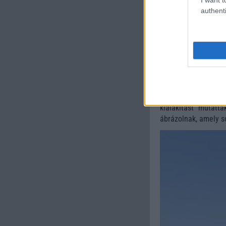
authenti
Az elmúlt hónapok s
18 Pro szériában. A
szerepel a tervek k
amelyet korábban a
generációban megjel
A mostani fotók azé
az állítólagos iPh
kialakítást mutatt
ábrázolnak, amely s