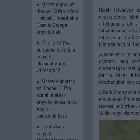
Kiszivárogtak az
Újabb látványos s
iPhone 18 Pro színei
okostelefonja kör
– búcsút inthetünk a
intelligencia áll
Cosmic Orange
tulajdonsága: a szí
árnyalatnak
teljesen új, Dark 
iPhone 18 Pro:
jelentek meg állítól
Európába is kerül a
A képeket a technol
nagyobb
osztotta meg közö
akkumulátoros
mesterséges intelli
változatból!
Bár a képek hite
Kiszivároghattak
összhangban van az 
az iPhone 18 Pro
A Dark Cherry szín e
színei: merész
elmúlt évek Pro mod
árnyalat érkezhet az
részesít előnyben, 
Apple
tűnik, hogy sikeres
csúcsmobiljára
Jelentősen
nagyobb