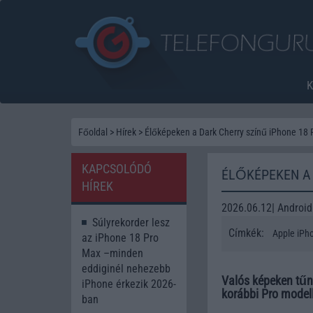
Főoldal
>
Hírek
>
Élőképeken a Dark Cherry színű iPhone 18 
KAPCSOLÓDÓ
ÉLŐKÉPEKEN A 
HÍREK
2026.06.12| Android
Súlyrekorder lesz
Címkék:
Apple iPh
az iPhone 18 Pro
Max –minden
eddiginél nehezebb
Valós képeken tűn
iPhone érkezik 2026-
korábbi Pro modell
ban