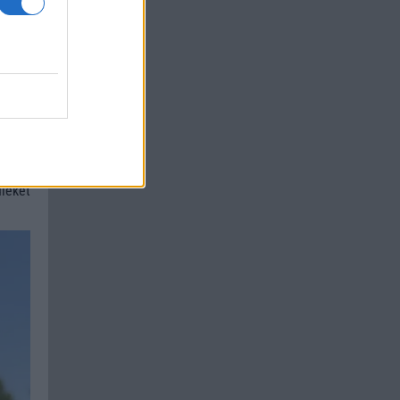
Phone
zió is
tban,
uális
ogtak
ezeti
léket