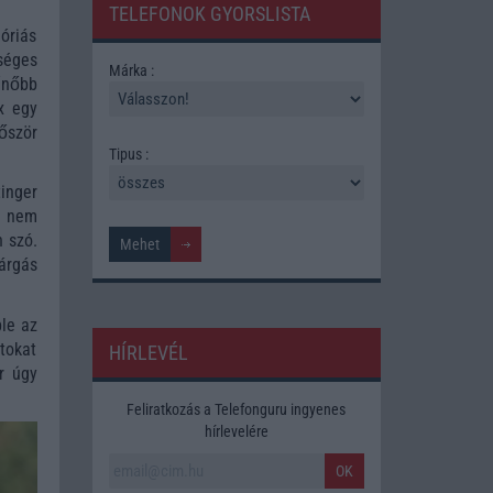
TELEFONOK GYORSLISTA
óriás
séges
Márka :
űnőbb
x egy
őször
Tipus :
inger
k nem
n szó.
árgás
ple az
atokat
HÍRLEVÉL
r úgy
Feliratkozás a Telefonguru ingyenes
hírlevelére
OK