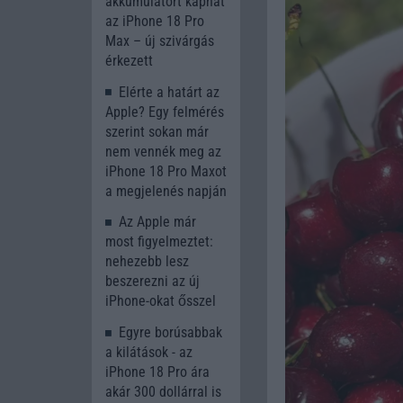
akkumulátort kaphat
az iPhone 18 Pro
Max – új szivárgás
érkezett
Elérte a határt az
Apple? Egy felmérés
szerint sokan már
nem vennék meg az
iPhone 18 Pro Maxot
a megjelenés napján
Az Apple már
most figyelmeztet:
nehezebb lesz
beszerezni az új
iPhone-okat ősszel
Egyre borúsabbak
a kilátások - az
iPhone 18 Pro ára
akár 300 dollárral is