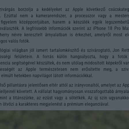
zivárgás borzolja a kedélyeket az Apple következő csúcskateg
ül. Ezúttal nem a kamerarendszer, a processzor vagy a mester
 a figyelem középpontjában, hanem a készülék egyik legszembet
nválaszték. A legfrissebb információk szerint az iPhone 18 Pro Ma
Cherry névre keresztelt árnyalatban is érkezhet, amelyről most el
agos valós fotók.
ógiai világban jól ismert tartalomkészítő és szivárogtató, Jon Rett
sségi felületein. A forrás külön hangsúlyozta, hogy a fotó
gencia segítségével készültek, és nem utólag módosított képekről va
lességét az Apple természetesen nem erősítette meg, a sziv
elmúlt hetekben napvilágot látott információkkal.
lső pillantásra jelentősen eltér attól az irányvonaltól, amelyet az Ap
elljeinél követett. A vállalat hagyományosan visszafogottabb árnyal
mint a titánszürke, az ezüst vagy a sötétkék. Az új szín ugyanakko
en ötvözi a karakteres megjelenést a prémium eleganciával.