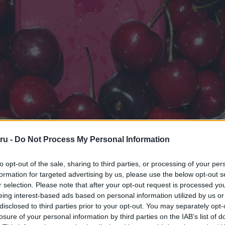
ru -
Do Not Process My Personal Information
ek alapján a Dark Cherry nem egy élénk vagy hivalkodó vörös árny
to opt-out of the sale, sharing to third parties, or processing of your per
sötét bordós tónusról van szó, amely bizonyos fényviszonyok me
formation for targeted advertising by us, please use the below opt-out s
étszürkének is tűnhet. Ez a megoldás lehetővé teszi, hogy a kés
r selection. Please note that after your opt-out request is processed y
eing interest-based ads based on personal information utilized by us or
ltűnő és professzionális megjelenésű.
disclosed to third parties prior to your opt-out. You may separately opt-
 éppen ez lehet a szín egyik legnagyobb erőssége. Az okostelefon-gy
losure of your personal information by third parties on the IAB’s list of
hívást jelent olyan színek megalkotása, amelyek egyedi kara