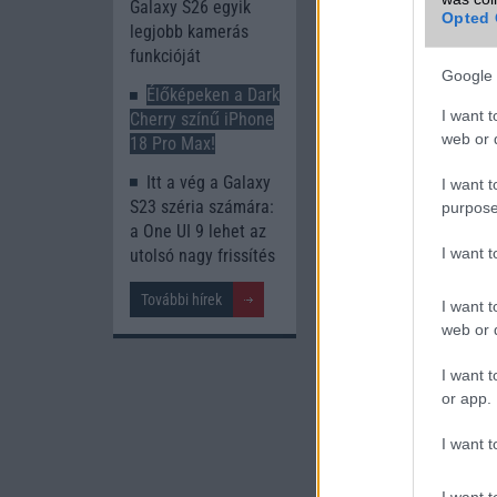
Galaxy S26 egyik
Opted 
legjobb kamerás
funkcióját
Google 
Élőképeken a Dark
I want t
Cherry színű iPhone
web or d
18 Pro Max!
Itt a vég a Galaxy
I want t
S23 széria számára:
purpose
a One UI 9 lehet az
I want 
utolsó nagy frissítés
További hírek
I want t
web or d
I want t
or app.
I want t
I want t