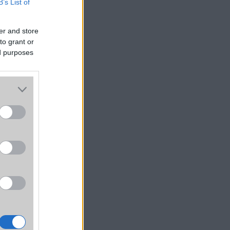
B’s List of
herry
jön a
er and store
egáns
to grant or
ed purposes