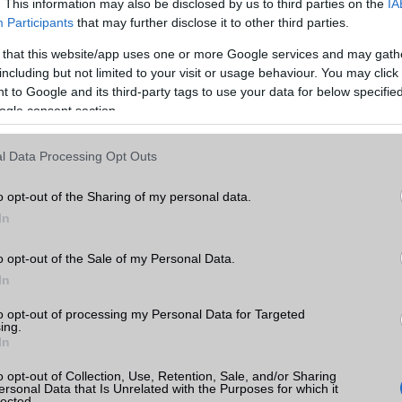
. This information may also be disclosed by us to third parties on the
IA
züléknek anélkül, hogy elveszítenék a prémium érzetet. A Dark C
Participants
that may further disclose it to other third parties.
ja ezt az egyensúlyt. Elég különleges ahhoz, hogy azonnal kitűn
 that this website/app uses one or more Google services and may gath
kor kellően visszafogott ahhoz, hogy üzleti környezetben is el
including but not limited to your visit or usage behaviour. You may click 
son.
 to Google and its third-party tags to use your data for below specifi
ogle consent section.
l Data Processing Opt Outs
o opt-out of the Sharing of my personal data.
In
o opt-out of the Sale of my Personal Data.
In
to opt-out of processing my Personal Data for Targeted
ing.
In
o opt-out of Collection, Use, Retention, Sale, and/or Sharing
ersonal Data that Is Unrelated with the Purposes for which it
lected.