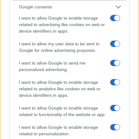
Google consents
Gyöngyi
I want to allow Google to enable storage
related to advertising like cookies on web or
2012-8-2 12:44:14
device identifiers in apps.
laocsingling: Playről töltsd le az App2SD programot. Az áttesz
I want to allow my user data to be sent to
mindent a SD-re, amit lehet.
Google for online advertising purposes.
I want to allow Google to send me
Dann
personalized advertising.
2012-8-12 20:55:29
I want to allow Google to enable storage
Üdv! azt írják hogy nagyon rossz a kép minősége a telefonnak ez
related to analytics like cookies on web or
ígyvan? Pixeles nagyon?Köszönöm előre is a választ.
device identifiers in apps.
I want to allow Google to enable storage
szu
related to functionality of the website or app.
2012-10-8 21:24:44
I want to allow Google to enable storage
related to personalization.
Üdv! nagyon nem értek a telefonokhoz, úgyhogy bocsi, ha nagy