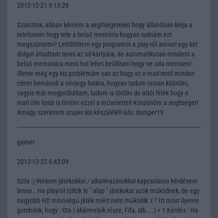
2012-12-21 9:13:29
Sziasztok, abban kérném a segítségeteket hogy állandóan kiírja a
telefonom hogy tele a belső memória hogyan tudnám ezt
megszüntetni? Letöltöttem egy programot a play-ről amivel egy két
dolgot áttudtam tenni az sd-kártyára, de automatikusan mindent a
belső memóriára ment hol lehet beállítani hogy ne oda mentsen!
Illetve még egy kis problémám van az hogy az e-mail-mról minden
címet bemásolt a névjegy listára, hogyan tudom onnan kitörölni,
vagyis már megpróbáltam, tudom is törölni de attól félek hogy a
mail cím listát is törlöm ezzel a művelettel! Köszönöm a segítséget!
Amúgy szerintem szuper kis készülék!!! üdv: domper19
gamer
2012-12-22 6:43:09
Sziia :) !Nekem játékokkal / alkalmazásokkal kapcsolatos kérdésem
lenne.. Ha playről töltök le " alap " játékokat azok működnek, de egy
nagyobb HD minőségű játék miért nem működik :( ? Itt most ilyenre
gondolok, hogy : Gta ( akármelyik része, Fifa, stb....) + 1 Kérdés : Ha