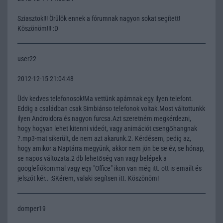
Sziasztok!!! Örülök ennek a fórumnak nagyon sokat segített!
Köszönöm!!! :D
user22
2012-12-15 21:04:48
Üdv kedves telefonosok!Ma vettünk apámnak egy ilyen telefont.
Eddig a családban csak Simbiánso telefonok voltak.Most váltottunkk
ilyen Androidora és nagyon furcsa.Azt szeretném megkérdezni,
hogy hogyan lehet kitenni videót, vagy animációt csengőhangnak
?.mp3-mat sikerült, de nem azt akarunk.2. Kérdésem, pedig az,
hogy amikor a Naptárra megyünk, akkor nem jön be se év, se hónap,
se napos változata.2 db lehetőség van vagy belépek a
googlefiókommal vagy egy "Office" ikon van még itt. ott is emailt és
jelszót kér.. :SKérem, valaki segítsen itt. Köszönöm!
domper19