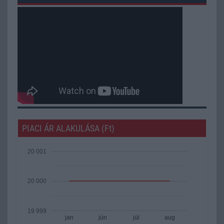
PIACI ÁR ALAKULÁSA (Ft)
20 001
20 000
19 999
jan
jún
júl
aug