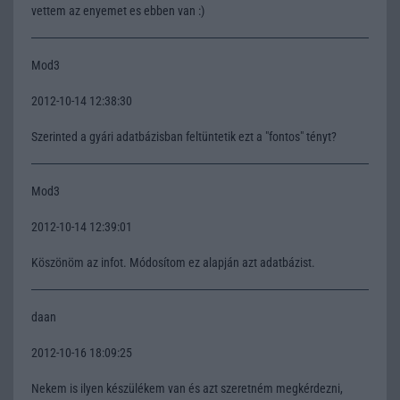
vettem az enyemet es ebben van :)
Mod3
2012-10-14 12:38:30
Szerinted a gyári adatbázisban feltüntetik ezt a "fontos" tényt?
Mod3
2012-10-14 12:39:01
Köszönöm az infot. Módosítom ez alapján azt adatbázist.
daan
2012-10-16 18:09:25
Nekem is ilyen készülékem van és azt szeretném megkérdezni,