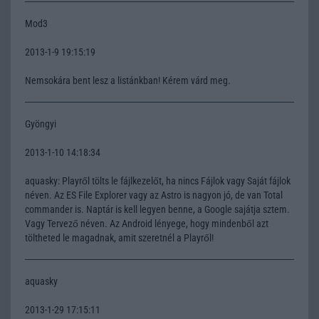
Mod3
2013-1-9 19:15:19
Nemsokára bent lesz a listánkban! Kérem várd meg.
Gyöngyi
2013-1-10 14:18:34
aquasky: Playről tölts le fájlkezelőt, ha nincs Fájlok vagy Saját fájlok
néven. Az ES File Explorer vagy az Astro is nagyon jó, de van Total
commander is. Naptár is kell legyen benne, a Google sajátja sztem.
Vagy Tervező néven. Az Android lényege, hogy mindenből azt
töltheted le magadnak, amit szeretnél a Playről!
aquasky
2013-1-29 17:15:11