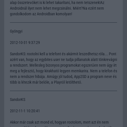
alap összetevőket is ki lehet takarítani, ha nem tetszenek!Az
Androidnál ilyet nem lehet megcsinálni. Miért?Na ezért nem
gondolkodom az Androidban komolyan!
Gyöngyi
2012-10-31 9:37:29
SandorKS: rootolni kell a telefont és akármit leszedhetsz róla... Pont
azért van, hogy az egybites user ne tudja pillanatok alatt tönkrevágni
a rendszert. Mellesleg bizonyos programokat egszerűen nem úgy írt
meg a fejlesztő, hogy kirakható legyen memkarira. Nem a telefon és
nem a rendszer hibája. Amúgy jól tudod, App2SD a program neve és
több is létezik már belőle, a Playről letölthető.
SandorKS
2012-11-1 10:20:41
Akkor már csak azt mond el, hogyan rootolom, mert azt én nem