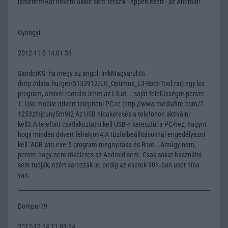
ismerem!Hát nekem akkor sem tetszik - éppen ezért - az Android!
Gyöngyi
2012-11-5 14:01:33
SandorKS: ha megy az angol: linkMagyarul:Itt
(http://data.hu/get/5132912/LG_Optimus_L3-Root-Tool.rar) egy kis
program, amivel rootolni lehet az L3-at... saját felelősségre persze.
1. Usb mobile drivert telepiteni PC-re (http://www.mediafire.com/?
1253zfnjcuny5m9)2 Az USB hibakeresés a telefonon aktiválni
kell3.A telefont csatlakoztatni kell USB-n keresztül a PC-hez, hagyni
hogy minden drivert felrakjon4,A tűzfalbeállitásoknál engedélyezni
kell "ADB win.exe"5 program megnyitása és Root...Amúgy nem,
persze hogy nem tökéletes az Android sem. Csak sokat használni
sem tudják, ezért xarozzák le, pedig az esetek 90%-ban user hiba
van.
Domper19
2012-12-14 11:03:24