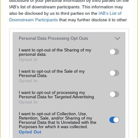
disclosure of your personal information by third parties on the
telefonkönyvbe. tök mindegy ki hív azt irja ki hogy ismeretlen..ezt
IAB’s list of downstream participants. This information may
hogy lehet megoldani???
also be disclosed by us to third parties on the
IAB’s List of
Downstream Participants
that may further disclose it to other
third parties.
Gyöngyi
Please note that this website/app uses one or more Google
Personal Data Processing Opt Outs
2012-7-5 17:29:18
services and may gather and store information including but
not limited to your visit or usage behaviour. You may click to
I want to opt-out of the Sharing of my
002: véletlen nem úgy van beállítva, hogy a telefonkönyvből és a
personal data.
grant or deny consent to Google and its third-party tags to
SIM-ről is szedje az adatokat? Mert ha igen, ez a gond, a duplikáció.
Opted In
use your data for below specified purposes in below Google
:)
consent section.
I want to opt-out of the Sale of my
Personal Data.
Opted In
laocsingling
I want to opt-out of processing my
2012-8-2 10:52:46
Personal Data for Targeted Advertising.
Opted In
Hello!! Nekem is ilyen telefonom van és az a bajom, hogy van benne
I want to opt-out of Collection, Use,
egy 2G-ás SD kártya de ha letöltök egy progit akkor a
Retention, Sale, and/or Sharing of my
rendszermemóriára (ami nagyon kicsi) és a belső memóriára teszi.
Personal Data that Is Unrelated with the
Hogy rakhatnám át ezt a külső memóriára?? FONTOSS!!! Előre is
Purposes for which it was collected.
Opted Out
köszi