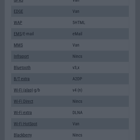
EDGE
Van
WAP
5HTML
EMS
/E-mail
eMail
MMS
Van
Infraport
Nincs
Bluetooth
v3,x
B/T extra
A2DP
Wi-Fi (alap)
g/b
v4 (n)
Wi-Fi Direct
Nincs
Wi-Fi extra
DLNA
Wi-Fi HotSpot
Van
Blackberry
Nincs