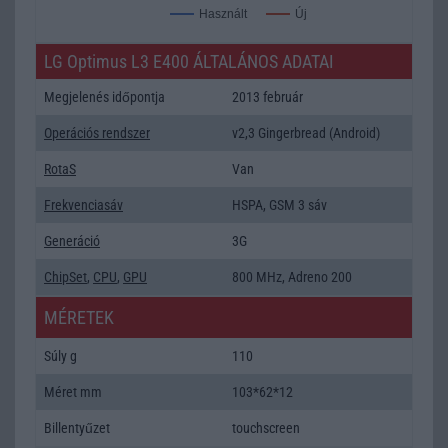
Új
Használt
LG Optimus L3 E400 ÁLTALÁNOS ADATAI
Megjelenés időpontja
2013 február
Operációs rendszer
v2,3 Gingerbread (Android)
RotaS
Van
Frekvenciasáv
HSPA, GSM 3 sáv
Generáció
3G
ChipSet
,
CPU
,
GPU
800 MHz, Adreno 200
MÉRETEK
Súly g
110
Méret mm
103*62*12
Billentyűzet
touchscreen