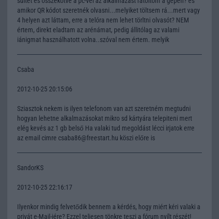
suitet és összekötve a pc-vel az alkalmazást rátöltöm a gépen? és
amikor QR kódot szeretnék olvasni...melyiket töltsem rá...mert vagy
4 helyen azt láttam, erre a telóra nem lehet törltni olvasót? NEM
értem, direkt eladtam az arénámat, pedig állitólag az valami
iánigmat használhatott volna..szóval nem értem. melyik
Csaba
2012-10-25 20:15:06
Sziasztok nekem is ilyen telefonom van azt szeretném megtudni
hogyan lehetne alkalmazásokat mikro sd kártyára telepiteni mert
elég kevés az 1 gb belső Ha valaki tud megoldást lécci irjatok erre
az email cimre csaba86@freestart.hu köszi előre is
SandorKS
2012-10-25 22:16:17
Ilyenkor mindig felvetődik bennem a kérdés, hogy miért kéri valaki a
privát e-Mail-jére? Ezzel teljesen tönkre teszi a fórum nyílt részét!