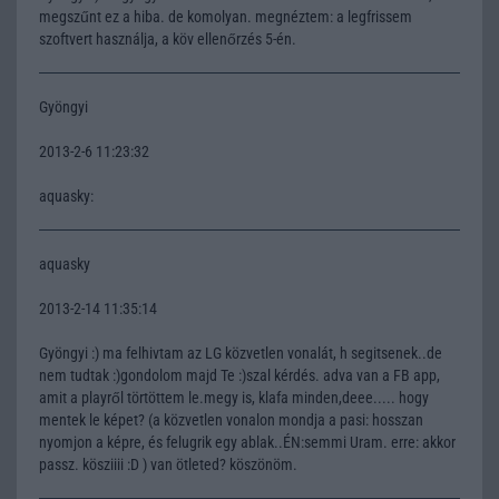
megszűnt ez a hiba. de komolyan. megnéztem: a legfrissem
szoftvert használja, a köv ellenőrzés 5-én.
Gyöngyi
2013-2-6 11:23:32
aquasky:
aquasky
2013-2-14 11:35:14
Gyöngyi :) ma felhivtam az LG közvetlen vonalát, h segitsenek..de
nem tudtak :)gondolom majd Te :)szal kérdés. adva van a FB app,
amit a playről törtöttem le.megy is, klafa minden,deee..... hogy
mentek le képet? (a közvetlen vonalon mondja a pasi: hosszan
nyomjon a képre, és felugrik egy ablak..ÉN:semmi Uram. erre: akkor
passz. kösziiii :D ) van ötleted? köszönöm.