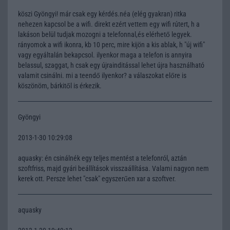
köszi Gyöngyi! már csak egy kérdés.néa (elég gyakran) ritka
nehezen kapcsol be a wifi. direkt ezért vettem egy wifi rútert, h a
lakáson belül tudjak mozogni a telefonnal,és elérhető legyek.
rányomok a wifi ikonra, kb 10 perc, mire kijön a kis ablak, h "új wifi"
vagy egyáltalán bekapcsol. ilyenkor maga a telefon is annyira
belassul, szaggat, h csak egy újrainditással lehet újra használható
valamit csinálni. mi a teendő ilyenkor? a válaszokat előre is
köszönöm, bárkitől is érkezik.
Gyöngyi
2013-1-30 10:29:08
aquasky: én csinálnék egy teljes mentést a telefonról, aztán
szoftfriss, majd gyári beállítások visszaállítása. Valami nagyon nem
kerek ott. Persze lehet "csak" egyszerűen xar a szoftver.
aquasky