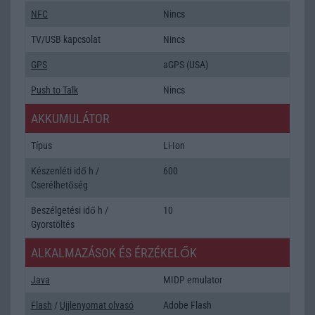
NFC
Nincs
TV/USB kapcsolat
Nincs
GPS
aGPS (USA)
Push to Talk
Nincs
AKKUMULÁTOR
Típus
Li-Ion
Készenléti idő h /
600
Cserélhetőség
Beszélgetési idő h /
10
Gyorstöltés
ALKALMAZÁSOK ÉS ÉRZÉKELŐK
Java
MIDP emulator
Flash
/
Ujjlenyomat olvasó
Adobe Flash