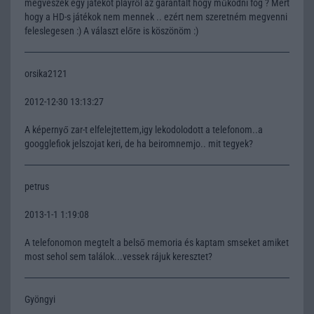
megveszek egy játékot playről az garantált hogy működni fog ? Mert
hogy a HD-s játékok nem mennek .. ezért nem szeretném megvenni
feleslegesen :) A választ előre is köszönöm :)
orsika2121
2012-12-30 13:13:27
A képernyő zar-t elfelejtettem,igy lekodolodott a telefonom..a
googglefiok jelszojat keri, de ha beiromnemjo.. mit tegyek?
petrus
2013-1-1 1:19:08
A telefonomon megtelt a belső memoria és kaptam smseket amiket
most sehol sem találok...vessek rájuk keresztet?
Gyöngyi