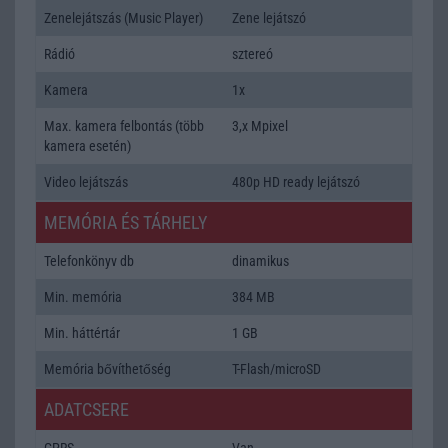
Zenelejátszás (Music Player)
Zene lejátszó
Rádió
sztereó
Kamera
1x
Max. kamera felbontás (több
3,x Mpixel
kamera esetén)
Video lejátszás
480p HD ready lejátszó
MEMÓRIA ÉS TÁRHELY
Telefonkönyv db
dinamikus
Min. memória
384 MB
Min. háttértár
1 GB
Memória bővíthetőség
T-Flash/microSD
ADATCSERE
GPRS
Van