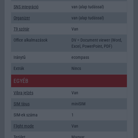
SNS integráció
van (alap tudással)
Organizer
van (alap tudással)
T9 szótár
Van
Office alkalmazások
DV = Document viewer (Word,
Excel, PowerPoint, PDF)
Iránytũ
ecompass
Extrák
Nincs
EGYÉB
Vibra jelzés
Van
SIM típus
miniSIM
SIM-ek száma
1
Flight mode
Van
Terület
Magyar