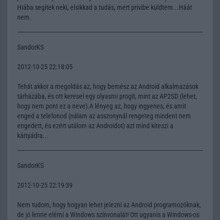
Hiába segítek neki, elsikkad a tudás, mert privibe küldtem...Háát
nem.
SandorKS
2012-10-25 22:18:05
Tehát akkor a megoldás az, hogy bemész az Android alkalmazások
tárházába, és ott keresel egy olyasmi progit, mint az AP2SD (lehet,
hogy nem pont ez a neve).A lényeg az, hogy ingyenes, és amit
enged a telefonod (nálam az asszonynál rengeteg mindent nem
engedett, és ezért utálom az Androidot) azt mind kiteszi a
kártyádra...
SandorKS
2012-10-25 22:19:39
Nem tudom, hogy hogyan lehet jelezni az Android programozóknak,
de jó lenne elérni a Windows színvonalát! Ott ugyanis a Windows-os