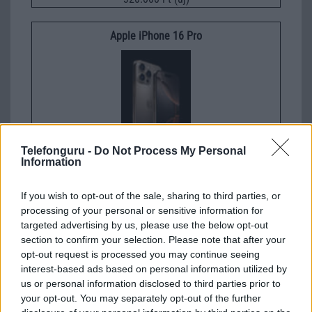
Apple iPhone 16 Pro
Telefonguru -
Do Not Process My Personal
Information
Nyugati GSM
360.000 Ft (új)
If you wish to opt-out of the sale, sharing to third parties, or
processing of your personal or sensitive information for
targeted advertising by us, please use the below opt-out
002
section to confirm your selection. Please note that after your
opt-out request is processed you may continue seeing
2012-7-5 10:40:10
interest-based ads based on personal information utilized by
us or personal information disclosed to third parties prior to
egy kis segítséget szeretnék kérni: nekem ilyen készülékem van, és
your opt-out. You may separately opt-out of the further
nem írja ki híváskor, hogy ki hív, pedig a név, és a szám bennvan a