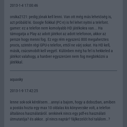
2013-1-4 17:00:46
orsika2121: pedig jónak kell lenni. Van ott még más lehetőség is,
azt próbáld ki. Google fiókkal (PC-n) is fel lehet nyitni a telefont.
gamer: ez a telefon nem komolyabb HD játékokra van... Ha
támogatja a Play az adott játékot az adott telefonon, akkor az
persze hogy menni fog. Ez egy rém egyszerű 800 megaherztes
procis, szintén régi GPU-s telefon, ettől ne várj sokat. Ha HD kell,
másik, csúcsmobilt kell vegyél. Különben még ha fel is hekkeled a
játékot valahogy, a hardver egyszerűen nem fog megbirkózni a
játékkal.
aquasky
2013-1-9 17:42:25
lenne sok-sok kérdésem...annyi a bajom, hogy a dobozban, amiben
a postás hozta egy max 10 oldalas kis könyvecske volt, a telefon
általános használatáról. senkinek nincs egy pdf-es használati
útmutatója? és akkor.. pl nincs naptár? fájlkezelőt hol találom..?