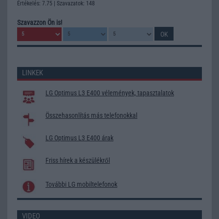
Értékelés: 7.75 | Szavazatok: 148
Szavazzon Ön is!
LINKEK
LG Optimus L3 E400 vélemények, tapasztalatok
Összehasonlítás más telefonokkal
LG Optimus L3 E400 árak
Friss hírek a készülékről
További LG mobiltelefonok
VIDEO