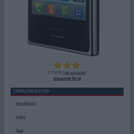
7.75/10 (
148 szavazat
)
Szavazzon Ön is!
TARTALOMJEGYZÉK
Specifikáció
Video
Árak