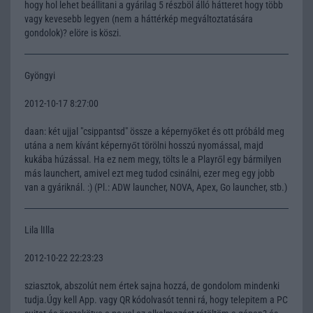
hogy hol lehet beállitani a gyárilag 5 részböl álló hátteret hogy több
vagy kevesebb legyen (nem a háttérkép megváltoztatására
gondolok)? elöre is köszi.
Gyöngyi
2012-10-17 8:27:00
daan: két ujjal "csippantsd" össze a képernyőket és ott próbáld meg
utána a nem kívánt képernyőt törölni hosszú nyomással, majd
kukába húzással. Ha ez nem megy, tölts le a Playről egy bármilyen
más launchert, amivel ezt meg tudod csinálni, ezer meg egy jobb
van a gyáriknál. :) (Pl.: ADW launcher, NOVA, Apex, Go launcher, stb.)
Lila lIlla
2012-10-22 22:23:23
sziasztok, abszolút nem értek sajna hozzá, de gondolom mindenki
tudja.Úgy kell App. vagy QR kódolvasót tenni rá, hogy telepitem a PC