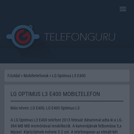
Toggle
naviga
Főoldal
>
Mobiltelefonok
>
LG Optimus L3 E400
LG OPTIMUS L3 E400 MOBILTELEFON
Más néven: LG E400, LG E400 Optimus L3
A LG Optimus L3 E400 telefont 2013 február dátummal adta ki a LG.
384 MB MB memóriával rendelkezik. A kamerájának felbontása 3,x
Mpixel. Kijelzőjének mérete 3.2 col. A telefongurun az elmúlt két