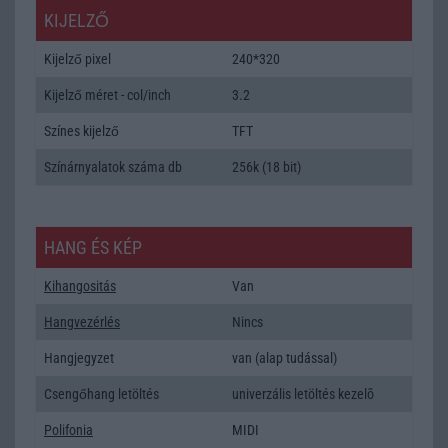
KIJELZŐ
Kijelző pixel
240*320
Kijelző méret - col/inch
3.2
Színes kijelző
TFT
Színárnyalatok száma db
256k (18 bit)
HANG ÉS KÉP
Kihangositás
Van
Hangvezérlés
Nincs
Hangjegyzet
van (alap tudással)
Csengőhang letöltés
univerzális letöltés kezelõ
Polifonia
MIDI