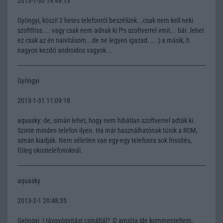
2013-1-30 19:49:13
Gyöngyi, köszi! 2 hetes telefonról beszélünk...csak nem kell neki
szoftfriss.... vagy csak nem adnak ki f*s szoftverrel vmit... bár..lehet
ez csak az én naivitásom...de ne legyen igazad.... :) a másik, h
nagyon kezdő androidos vagyok...
Gyöngyi
2013-1-31 11:09:18
aquasky: de, simán lehet, hogy nem hibátlan szoftverrel adták ki.
Szinte minden telefon ilyen. Ha már használhatónak tűnik a ROM,
simán kiadják. Nem véletlen van egy-egy telefonra sok frissítés,
főleg okostelefonoknál.
aquasky
2013-2-1 20:48:35
Gyöngyi :) távgyógyitást csináltál? :D amióta ide kommenteltem,