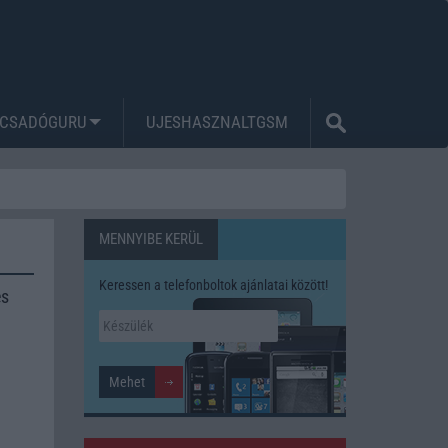
CSADÓGURU
UJESHASZNALTGSM
MENNYIBE KERÜL
Keressen a telefonboltok ajánlatai között!
és