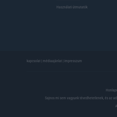
Használati útmutatók
kapcsolat
|
médiaajánlat
|
impresszum
Honlapu
Sajnos mi sem vagyunk tévedhetetlenek, és az ada
A