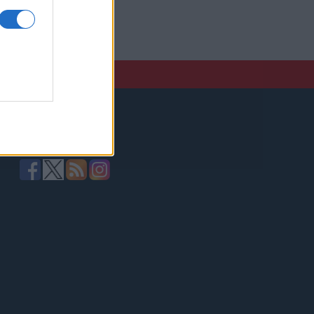
elző,
Kövessen minket!