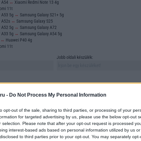
y A54
↔
Xiaomi Redmi Note 13 4g
omi 11t
y A53 5g
↔
Samsung Galaxy S21+ 5g
y A52s
↔
Samsung Galaxy S25
y A52 5g
↔
Samsung Galaxy A72
y A33 5g
↔
Samsung Galaxy A54 5g
o
↔
Huawei P40 4g
omi 11t
Jobb oldali készülék:
ru -
Do Not Process My Personal Information
to opt-out of the sale, sharing to third parties, or processing of your per
sztása és összehasonlítása az egyik legfontosabb feladat azok számára, akik új
formation for targeted advertising by us, please use the below opt-out s
 vásárolni. A mobiltelefonok sokfélesége azonban számos szempontot vonz mag
r selection. Please note that after your opt-out request is processed y
asonlítunk össze. Ebben a cikkben összehasonlítunk két szabadon választott
eing interest-based ads based on personal information utilized by us or
tünk megtalálni azokat az elemeket, amelyek a döntésünket meghatározzák.
disclosed to third parties prior to your opt-out. You may separately opt-