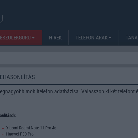
KÉSZÜLÉKGURU
HÍREK
TELEFON ÁRAK
TANÁ
ZEHASONLÍTÁS
egnagyobb mobiltelefon adatbázisa. Válasszon ki két telefont 
nlítások:
3
↔
Xiaomi Redmi Note 11 Pro 4g
2
↔
Huawei P30 Pro