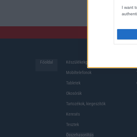
preferenciákkal rendelk
I want t
hosszabb üzemidő, hat
authenti
Főoldal
Készülékekguru
Hirek
Mobiltelefonok
Tabletek
Okosórák
Tartozékok, kiegeszítők
Keresés
Tesztek
Összehasonlítás