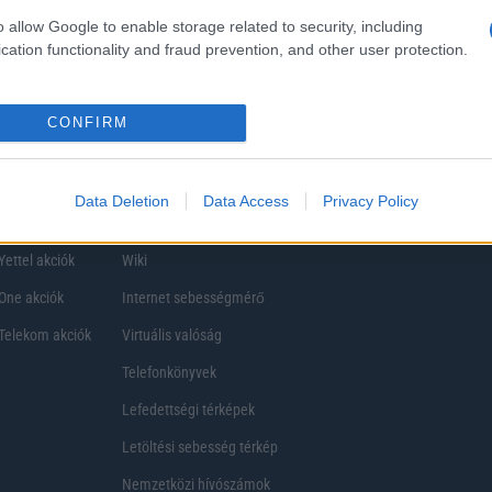
ezik, így a választásuk eltérhet. Azonban azok, akik számára fontos a nagyobb kij
o allow Google to enable storage related to security, including
ékony
cation functionality and fraud prevention, and other user protection.
CONFIRM
Data Deletion
Data Access
Privacy Policy
Telefon Árak
Tanácsdóguru
UjesHasznaltGSM
Yettel akciók
Wiki
One akciók
Internet sebességmérő
Telekom akciók
Virtuális valóság
Telefonkönyvek
Lefedettségi térképek
Letöltési sebesség térkép
Nemzetközi hívószámok