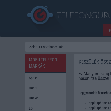
Főoldal
>
Összehasonlítás
MOBILTELEFON
KÉSZÜLÉK ÖSS
MÁRKÁK
Ez Magyarország l
hasonlítsa össze!
Apple
Honor
Leggyakoribb összehaso
Huawei
Apple Iphone 1
Apple Iphone 1
LG