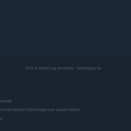
2000 © Minden jog fenntartva - Telefonguru.hu
pszanak.
 eredő károkért felelősséget nem tudunk vállalni.
s!