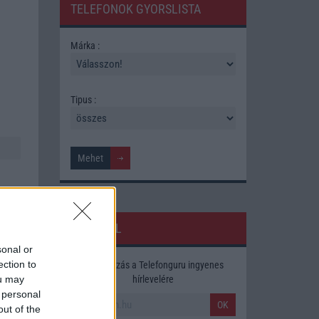
TELEFONOK GYORSLISTA
Márka :
Tipus :
HÍRLEVÉL
sonal or
ection to
Feliratkozás a Telefonguru ingyenes
ára,
hírlevelére
ou may
 personal
OK
out of the