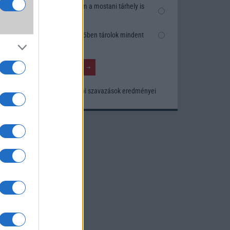
k
Nem, nekem a mostani tárhely is
szésre
elég
Inkább felhőben tárolok mindent
nősége
tos
Korábbi szavazások eredményei
khoz.
ó
kusak
knak.