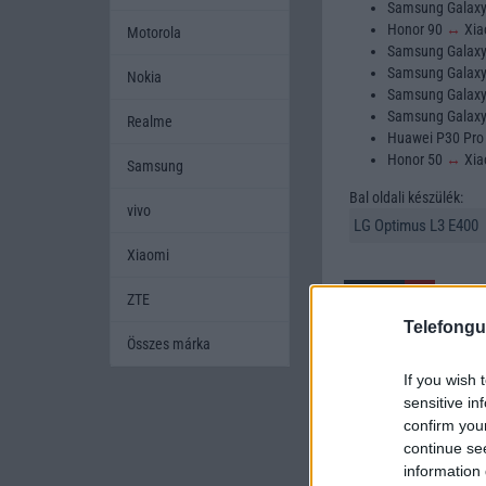
Samsung Galax
Honor 90
↔
Xia
Motorola
Samsung Galax
Samsung Galax
Nokia
Samsung Galax
Samsung Galax
Realme
Huawei P30 Pr
Honor 50
↔
Xia
Samsung
Bal oldali készülék:
vivo
Xiaomi
ZTE
Telefongu
Összes márka
If you wish 
A mobiltelefonok kivála
sensitive in
készüléket szeretnének
confirm you
amikor két készüléket h
continue se
mobiltelefont, és segí
information 