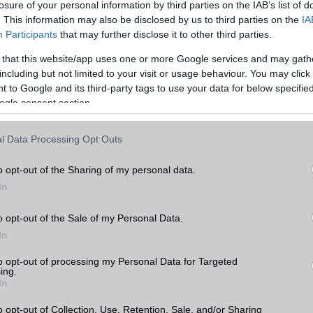
losure of your personal information by third parties on the IAB’s list of
hasonlítása előtt érdemes átgondolni, hogy mire is használnánk a készüléket. Ha
. This information may also be disclosed by us to third parties on the
IA
ználjuk, akkor például fontos lehet a nagy kijelző és a hosszú akkumulátor-
Participants
that may further disclose it to other third parties.
 érdekel, hogy a legújabb és legjobb kamerával rendelkező készüléket szeretnéd,
 that this website/app uses one or more Google services and may gath
including but not limited to your visit or usage behaviour. You may click 
, amikor két mobiltelefont hasonlítunk össze, az ár. A mobiltelefonok széles
 to Google and its third-party tags to use your data for below specifi
ezért fontos, hogy az árakat összehasonlítsuk, és kiválasszuk a legjobb értéket ny
ogle consent section.
tt figyelembe kell vennünk a készülék belső hardverét, amely befolyásolja a készü
l Data Processing Opt Outs
am az egyik legfontosabb tényező, amikor egy mobiltelefont választunk. Az
azt jelenti, hogy mennyi időt tölt a készülék akkumulátora a használat és a töltés
o opt-out of the Sharing of my personal data.
ntos azok számára, akik sokat utaznak, vagy sok időt töltenek el útközben. Az
In
méretének és az energiatakarékos funkcióknak köszönhetően egyes készülékek
az üzemidőt, mint mások.
o opt-out of the Sale of my Personal Data.
s nagyon fontos tényező. A készülékek operációs rendszere befolyásolja a készül
In
ató alkalmazások körét. Az Apple iOS és az Android rendszerrel rendelkező készü
Apple iOS rendszerrel rendelkező készülékek szigorúbb biztonsági szabályokkal é
to opt-out of processing my Personal Data for Targeted
ing.
elkeznek.
In
is meghatározó a választásnál. Az alapvetően a processzor és a memória mérete
o opt-out of Collection, Use, Retention, Sale, and/or Sharing