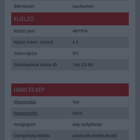
Billentyűzet
touchscreen
KIJELZŐ
Kijelző pixel
480*854
Kijelző méret - col/inch
4.5
Színes kijelző
IPS
Színárnyalatok száma db
16m (24 bit)
HANG ÉS KÉP
Kihangositás
Van
Hangvezérlés
Nincs
Hangjegyzet
alap szolgáltatás
Csengőhang letöltés
univerzális letöltés kezelõ