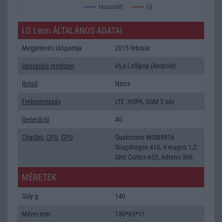
Új
Használt
LG Leon ÁLTALÁNOS ADATAI
Megjelenés időpontja
2015 február
Operációs rendszer
v5,x Lollipop (Android)
RotaS
Nincs
Frekvenciasáv
LTE, HSPA, GSM 3 sáv
Generáció
4G
ChipSet
,
CPU
,
GPU
Qualcomm MSM8916
Snapdragon 410, 4 magos 1,2
GHz Cortex-A53, Adreno 306
MÉRETEK
Súly g
140
Méret mm
130*65*11