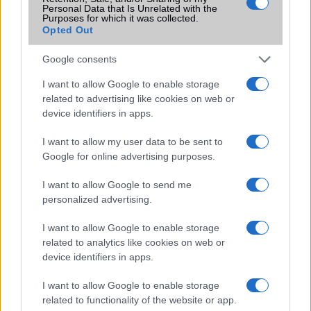
Flight mode
Van
Personal Data that Is Unrelated with the
Purposes for which it was collected.
Terület
Globális
Opted Out
Funkciók
Nincs
Google consents
Brand
Nincs
I want to allow Google to enable storage
related to advertising like cookies on web or
Védelem
Nincs
device identifiers in apps.
Limited Edition
Nincs
I want to allow my user data to be sent to
SAR
1,05
Google for online advertising purposes.
N/A = Nincs adat. Legutóbbi frissítés: 2026-07-13 19:00:00
I want to allow Google to send me
personalized advertising.
I want to allow Google to enable storage
related to analytics like cookies on web or
device identifiers in apps.
Új és Használt GSM kiemelt ajánlatok
I want to allow Google to enable storage
related to functionality of the website or app.