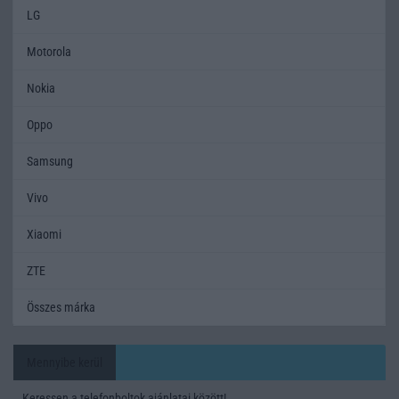
LG
Motorola
Nokia
Oppo
Samsung
Vivo
Xiaomi
ZTE
Összes márka
Mennyibe kerül
Keressen a telefonboltok ajánlatai között!