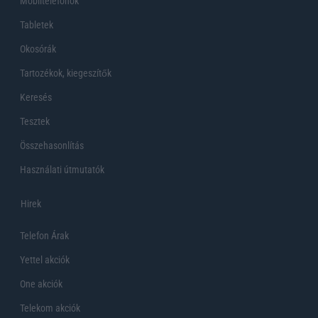
Mobiltelefonok
Tabletek
Okosórák
Tartozékok, kiegeszítők
Keresés
Tesztek
Összehasonlítás
Használati útmutatók
Hirek
Telefon Árak
Yettel akciók
One akciók
Telekom akciók