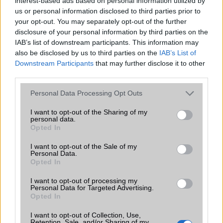
interest-based ads based on personal information utilized by
us or personal information disclosed to third parties prior to
Flash
/
Ujjlenyomat olvasó
Nincs
your opt-out. You may separately opt-out of the further
SNS integráció
alap szolgáltatás
disclosure of your personal information by third parties on the
IAB’s list of downstream participants. This information may
Organizer
alap szolgáltatás
also be disclosed by us to third parties on the
IAB’s List of
Downstream Participants
that may further disclose it to other
T9 szótár
alkalmazás független szótár
third parties.
Office alkalmazások
DV = Document viewer (Word,
Please note that this website/app uses one or more Google
Personal Data Processing Opt Outs
Excel, PowerPoint, PDF)
services and may gather and store information including but
not limited to your visit or usage behaviour. You may click to
I want to opt-out of the Sharing of my
Iránytũ
ecompass
personal data.
grant or deny consent to Google and its third-party tags to
Opted In
Extrák
Nincs
use your data for below specified purposes in below Google
consent section.
I want to opt-out of the Sale of my
EGYÉB
Personal Data.
Opted In
Vibra jelzés
Van
I want to opt-out of processing my
SIM típus
Personal Data for Targeted Advertising.
miniSIM
Opted In
SIM-ek száma
1
I want to opt-out of Collection, Use,
Retention, Sale, and/or Sharing of my