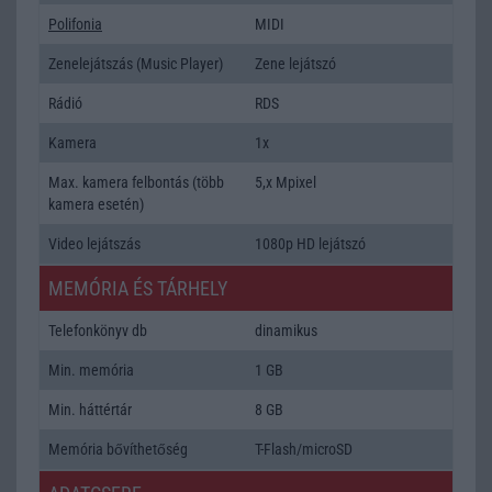
Polifonia
MIDI
Zenelejátszás (Music Player)
Zene lejátszó
Rádió
RDS
Kamera
1x
Max. kamera felbontás (több
5,x Mpixel
kamera esetén)
Video lejátszás
1080p HD lejátszó
MEMÓRIA ÉS TÁRHELY
Telefonkönyv db
dinamikus
Min. memória
1 GB
Min. háttértár
8 GB
Memória bővíthetőség
T-Flash/microSD