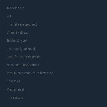
Tanácsdóguru
Wiki
Internet sebességmérő
Virtuális valóság
Telefonkönyvek
Lefedettségi térképek
Letöltési sebesség térkép
Nemzetközi hívószámok
Mobiltelefon védelem és biztonság
Kapcsolat
Médiaajánlat
Impresszum