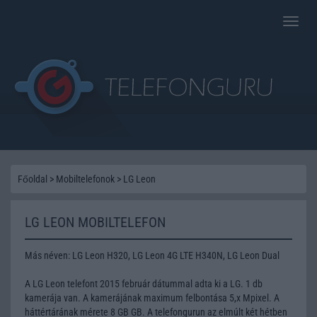
Toggle
naviga
Főoldal
>
Mobiltelefonok
>
LG Leon
LG LEON MOBILTELEFON
Más néven: LG Leon H320, LG Leon 4G LTE H340N, LG Leon Dual
A LG Leon telefont 2015 február dátummal adta ki a LG. 1 db
kamerája van. A kamerájának maximum felbontása 5,x Mpixel. A
háttértárának mérete 8 GB GB. A telefongurun az elmúlt két hétben