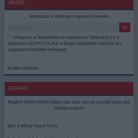
HÍRLEVÉL
Feliratkozás a Telefonguru ingyenes hírlevelére
OK
Elfogadom az
Adatvédelmi és Adatkezelési Tájékoztatót
Ezt a
webhelyet a reCAPTCHA védi. A Google
adatvédelmi irányelve
és a
szolgáltatási feltételek
érvényesek.
Korábbi hírlevelek
SZAVAZÁS
Megérné Önnek telefont váltani csak azért, mert az új modell dupla alap
tárhellyel érkezik?
Igen, a tárhely nagyon fontos