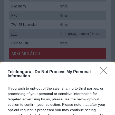
Blackberry
Nincs
NFC
Nincs
TV/USB kapcsolat
Nincs
GPS
aGPS (USA), Glonass (Orosz)
Push to Talk
Nincs
AKKUMULÁTOR
Típus
Li-Ion
Telefonguru -
Do Not Process My Personal
Készenléti idő h /
465
Information
Cserélhetőség
Beszélgetési idő h /
9
If you wish to opt-out of the sale, sharing to third parties, or
Gyorstöltés
processing of your personal or sensitive information for
targeted advertising by us, please use the below opt-out
ALKALMAZÁSOK ÉS ÉRZÉKELŐK
section to confirm your selection. Please note that after your
opt-out request is processed you may continue seeing
Java
Nincs