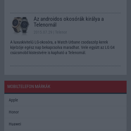
Az androidos okosórák királya a
Telenornál
2015.07.29
| Telenor
A luxuskivitelű LG-okosóra, a Watch Urbane csodaszép kerek
kijelzője egész nap bekapcsolva maradhat. Vele együtt az LG G4
csúcsmobil kistestvére is kapható a Telenornál.
MOBILTELEFON MÁRKÁK
Apple
Honor
Huawei