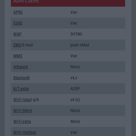
ADATCSERE
GPRS
Van
EDGE
Van
WAP
5HTML
EMS
/E-mail
push eMail
MMS
Van
Infraport
Nincs
Bluetooth
v4,x
B/T extra
A2DP
Wi-Fi (alap)
g/b
v4 (n)
Wi-Fi Direct
Nincs
Wi-Fi extra
Nincs
Wi-Fi HotSpot
Van