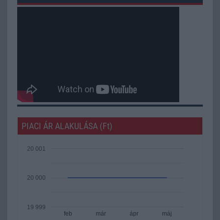
PIACI ÁR ALAKULÁSA (Ft)
20 001
20 000
19 999
feb
már
ápr
máj