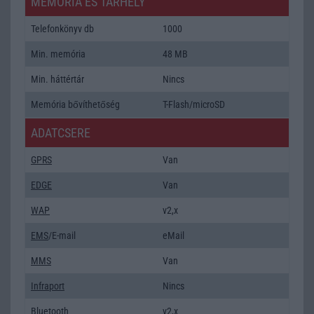
MEMÓRIA ÉS TÁRHELY
Telefonkönyv db
1000
Min. memória
48 MB
Min. háttértár
Nincs
Memória bővíthetőség
T-Flash/microSD
ADATCSERE
GPRS
Van
EDGE
Van
WAP
v2,x
EMS
/E-mail
eMail
MMS
Van
Infraport
Nincs
Bluetooth
v2,x