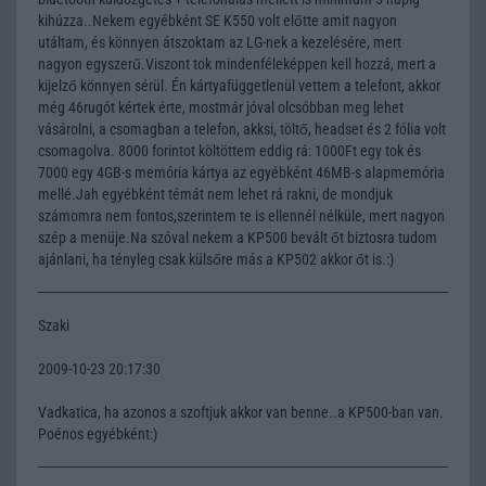
kihúzza..Nekem egyébként SE K550 volt előtte amit nagyon
utáltam, és könnyen átszoktam az LG-nek a kezelésére, mert
nagyon egyszerű.Viszont tok mindenféleképpen kell hozzá, mert a
kijelző könnyen sérül. Én kártyafüggetlenül vettem a telefont, akkor
még 46rugót kértek érte, mostmár jóval olcsóbban meg lehet
vásárolni, a csomagban a telefon, akksi, töltő, headset és 2 fólia volt
csomagolva. 8000 forintot költöttem eddig rá: 1000Ft egy tok és
7000 egy 4GB-s memória kártya az egyébként 46MB-s alapmemória
mellé.Jah egyébként témát nem lehet rá rakni, de mondjuk
számomra nem fontos,szerintem te is ellennél nélküle, mert nagyon
szép a menüje.Na szóval nekem a KP500 bevált őt biztosra tudom
ajánlani, ha tényleg csak külsőre más a KP502 akkor őt is.:)
Szaki
2009-10-23 20:17:30
Vadkatica, ha azonos a szoftjuk akkor van benne..a KP500-ban van.
Poénos egyébként:)