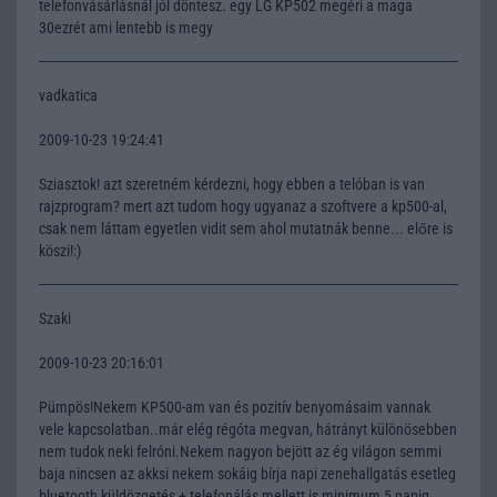
telefonvásárlásnál jól döntesz. egy LG KP502 megéri a maga
30ezrét ami lentebb is megy
vadkatica
2009-10-23 19:24:41
Sziasztok! azt szeretném kérdezni, hogy ebben a telóban is van
rajzprogram? mert azt tudom hogy ugyanaz a szoftvere a kp500-al,
csak nem láttam egyetlen vidit sem ahol mutatnák benne... előre is
köszi!:)
Szaki
2009-10-23 20:16:01
Pümpös!Nekem KP500-am van és pozitív benyomásaim vannak
vele kapcsolatban..már elég régóta megvan, hátrányt különösebben
nem tudok neki felróni.Nekem nagyon bejött az ég világon semmi
baja nincsen az akksi nekem sokáig bírja napi zenehallgatás esetleg
bluetooth küldözgetés + telefonálás mellett is minimum 5 napig