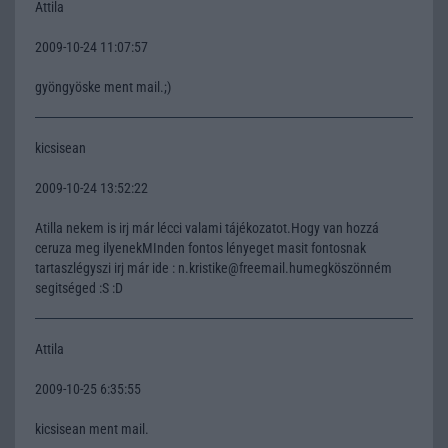
Attila
2009-10-24 11:07:57
gyöngyöske ment mail.;)
kicsisean
2009-10-24 13:52:22
Atilla nekem is irj már lécci valami tájékozatot.Hogy van hozzá
ceruza meg ilyenekMInden fontos lényeget masit fontosnak
tartaszlégyszi irj már ide : n.kristike@freemail.humegköszönném
segitséged :S :D
Attila
2009-10-25 6:35:55
kicsisean ment mail.