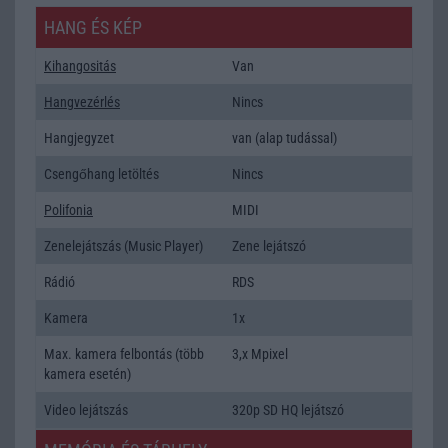
HANG ÉS KÉP
Kihangositás
Van
Hangvezérlés
Nincs
Hangjegyzet
van (alap tudással)
Csengőhang letöltés
Nincs
Polifonia
MIDI
Zenelejátszás (Music Player)
Zene lejátszó
Rádió
RDS
Kamera
1x
Max. kamera felbontás (több
3,x Mpixel
kamera esetén)
Video lejátszás
320p SD HQ lejátszó