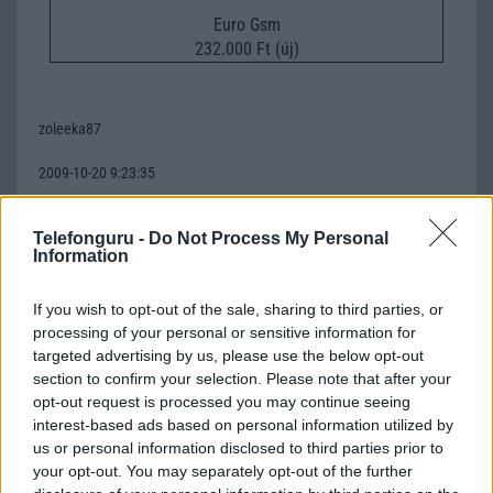
Euro Gsm
232.000 Ft (új)
zoleeka87
2009-10-20 9:23:35
első amúgy, szebb mint a kp500:)
Telefonguru -
Do Not Process My Personal
Information
janee
If you wish to opt-out of the sale, sharing to third parties, or
2009-10-20 12:03:07
processing of your personal or sensitive information for
targeted advertising by us, please use the below opt-out
Ja,főleg így lilában...
section to confirm your selection. Please note that after your
opt-out request is processed you may continue seeing
interest-based ads based on personal information utilized by
Gambesz
us or personal information disclosed to third parties prior to
your opt-out. You may separately opt-out of the further
2009-10-20 14:56:31