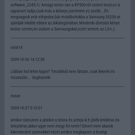
software_2245/1/ Amúgy neten van a KP500-ról csomó teszt,ez is
ugyanazt tudja,csak más a külseje,szerintem ez szebb...Én
megvagyok vele elégedve,bár mobilboltokba a Samsung S5230-at
ajánlják inkább ebben az árkategóriában.Mindenki döntsön kénye
kedve szerint,én utálom a Samsungokat,ezért vettem az LG-t.;)
orssi14
2009-10-26 14:12:38
Lilában hol lehet kapni? T-mobilnál nem láttam, csak feketét és
rózsaszínt... Segítsetek!
missn
2009-10-27 0:10:01
amikor ráteszem a játékot a telora és aztirja ki h játék letöltése és
telepitése,akkor ugye nem megy fel netre?:Dmert nem akarok
kikerekedett szemekkel nézni amikor megkapom a hovégi