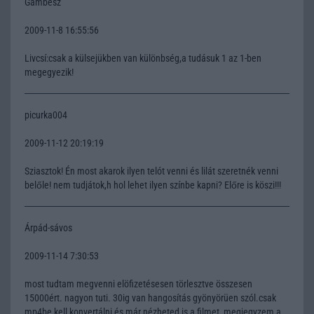
Gambesz
2009-11-8 16:55:56
Livcsí:csak a külsejükben van különbség,a tudásuk 1 az 1-ben
megegyezik!
picurka004
2009-11-12 20:19:19
Sziasztok! Én most akarok ilyen telót venni és lilát szeretnék venni
belőle! nem tudjátok,h hol lehet ilyen színbe kapni? Előre is köszi!!!
Árpád-sávos
2009-11-14 7:30:53
most tudtam megvenni elöfizetésesen törlesztve összesen
15000ért. nagyon tuti. 30ig van hangosítás gyönyörüen szól.csak
mp4be kell konvertálni és már nézheted is a filmet, megjegyzem a