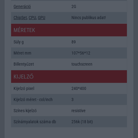
Generáció
2G
ChipSet
,
CPU
,
GPU
Nincs publikus adat!
MÉRETEK
Súly g
89
Méret mm
107*56*12
Billentyűzet
touchscreen
KIJELZŐ
Kijelző pixel
240*400
Kijelző méret - col/inch
3
Színes kijelző
resistive
Színárnyalatok száma db
256k (18 bit)