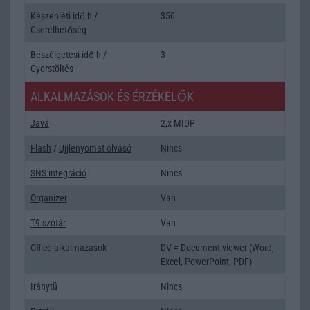
Készenléti idő h /
350
Cserélhetőség
Beszélgetési idő h /
3
Gyorstöltés
ALKALMAZÁSOK ÉS ÉRZÉKELŐK
Java
2,x MIDP
Flash
/
Ujjlenyomat olvasó
Nincs
SNS integráció
Nincs
Organizer
Van
T9 szótár
Van
Office alkalmazások
DV = Document viewer (Word,
Excel, PowerPoint, PDF)
Iránytũ
Nincs