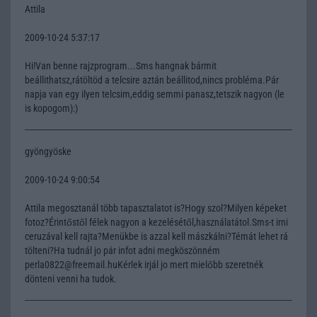
Attila
2009-10-24 5:37:17
Hi!Van benne rajzprogram...Sms hangnak bármit
beállithatsz,rátöltöd a telcsire aztán beállitod,nincs probléma.Pár
napja van egy ilyen telcsim,eddig semmi panasz,tetszik nagyon (le
is kopogom):)
gyöngyöske
2009-10-24 9:00:54
Attila megosztanál több tapasztalatot is?Hogy szol?Milyen képeket
fotoz?Érintőstől félek nagyon a kezelésétől,használatátol.Sms-t irni
ceruzával kell rajta?Menükbe is azzal kell mászkálni?Témát lehet rá
tölteni?Ha tudnál jo pár infot adni megköszönném
perla0822@freemail.huKérlek irjál jo mert mielőbb szeretnék
dönteni venni ha tudok.