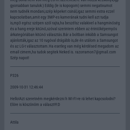
gyorsabban tanulok:) Eddig (le is kopogom) semmi negativumot
nem tudnék mondani,szép képeket csinál,igaz semmi extra ezzel
kapcsolatban,amit egy 3MP-es kamerának tudni kell azt tudja
is,mp3 egész szépen szól rajta,ha beszélsz valakivel a hangminőség
és a hang ereje kitűnő,szóval szerintem ebben az érintőképernyős
árkategóriában kitűnő választás.Bár a boltban inkább a Samsungot
ajánlották,igaz az 10 rugóval drágább is,de én utálom a Samsungot
és az LG-t választottam.Ha esetleg van még kérdésed megadom az
email cimem,ha tudok segitek Neked is. razorramon7@gmail.com
Szép napot!
P326
2009-10-31 12:46:44
Hello!Azt szeretném megkérdezni h WI-FI-re rá lehet kapcsolodni?
Elöre is köszönöm a választ!!!:D
Attila