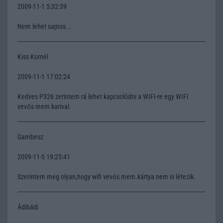
2009-11-1 5:32:39
Nem lehet sajnos...
Kiss Kornél
2009-11-1 17:02:24
Kedves P326 zerintem rá lehet kapcsolódni a WIFI-re egy WIFI
vevős mem karival.
Gambesz
2009-11-5 19:25:41
Szerintem meg olyan,hogy wifi vevős mem.kártya nem is létezik.
Ádibádi