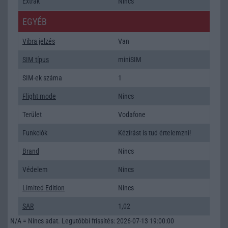
Extrák
Nincs
EGYÉB
Vibra jelzés
Van
SIM típus
miniSIM
SIM-ek száma
1
Flight mode
Nincs
Terület
Vodafone
Funkciók
Kézírást is tud értelemzni!
Brand
Nincs
Védelem
Nincs
Limited Edition
Nincs
SAR
1,02
N/A = Nincs adat. Legutóbbi frissítés: 2026-07-13 19:00:00