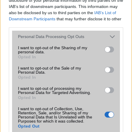
disclosure of your personal information by third parties on the
IAB’s list of downstream participants. This information may
:)ahhoz képest,h kizárólag a vodafone részére készül elég olcsón
also be disclosed by us to third parties on the
IAB’s List of
lehet kapni a t-mobile-nál is.:)
Downstream Participants
that may further disclose it to other
third parties.
pümpös
Please note that this website/app uses one or more Google
Personal Data Processing Opt Outs
services and may gather and store information including but
2009-10-20 16:17:37
not limited to your visit or usage behaviour. You may click to
I want to opt-out of the Sharing of my
personal data.
grant or deny consent to Google and its third-party tags to
Zoleeka88!Mik a tapasztalataid??Mert az LG telokat háát
Opted In
use your data for below specified purposes in below Google
nemnagyon csipem.De a szine egész jo.Lilába vetted??
consent section.
I want to opt-out of the Sale of my
Tapasztalataid megosztanád?Jol szol?Fotok milyenek??Érintőstől is
Personal Data.
félek.SE w595 öt akarok régota de ez most megfogott igy
Opted In
kinézetre.HELP!!Valaki aki tud informácioval szolgálni nagyon
megköszönném.
I want to opt-out of processing my
Personal Data for Targeted Advertising.
Opted In
Gambesz
I want to opt-out of Collection, Use,
Retention, Sale, and/or Sharing of my
2009-10-20 17:48:53
Personal Data that Is Unrelated with the
Purposes for which it was collected.
Opted Out
pümpös:menj át a kp500 fórumába,ott biztosan tudnak neked