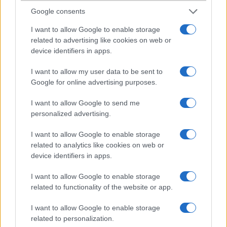
segíteni,a két telefon(kp500,kp502)ugyan az csak a külseje változott
Google consents
meg!
I want to allow Google to enable storage
related to advertising like cookies on web or
pümpös
device identifiers in apps.
2009-10-20 18:18:47
I want to allow my user data to be sent to
Google for online advertising purposes.
Gambesz!!Köszi de ott olyan jokat nem olvastam-:( ezért vagyok
dilemában.Te tudsz segiteni??Állitolag sms hangnak is csak sajátját
I want to allow Google to send me
lehet .Téma rá??Megköszönném ha segitenél.Pláne a sony is itt
personalized advertising.
forog a fejembe
I want to allow Google to enable storage
related to analytics like cookies on web or
Gambesz
device identifiers in apps.
2009-10-20 20:13:17
I want to allow Google to enable storage
pümpös:túl sokat nem tudok mondani(nekem nem ilyen telefonom
related to functionality of the website or app.
van),de azt biztosra tudom,hogy témákat nem lehet rá tenni,az sms
hanggal kapcsolatban viszont nem tudok segíteni.Sony-ikról pedig
I want to allow Google to enable storage
abszolut nem tudok semmit.Bocsi!Am mire akarod használni?
related to personalization.