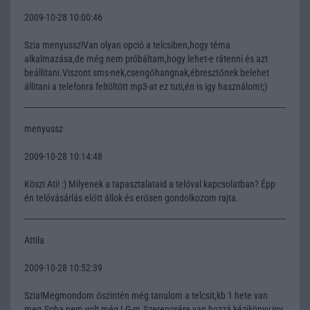
2009-10-28 10:00:46
Szia menyussz!Van olyan opció a telcsiben,hogy téma
alkalmazása,de még nem próbáltam,hogy lehet-e rátenni és azt
beállitani.Viszont sms-nek,csengőhangnak,ébresztőnek belehet
állitani a telefonra feltöltött mp3-at ez tuti,én is igy használom!;)
menyussz
2009-10-28 10:14:48
Köszi Ati! :) Milyenek a tapasztalataid a telóval kapcsolatban? Épp
én telóvásárlás előtt állok és erősen gondolkozom rajta.
Attila
2009-10-28 10:52:39
Szia!Megmondom őszintén még tanulom a telcsit,kb 1 hete van
meg.Soha nem volt még LG-m.Szerencsére van hozzá kézikönyv,igy