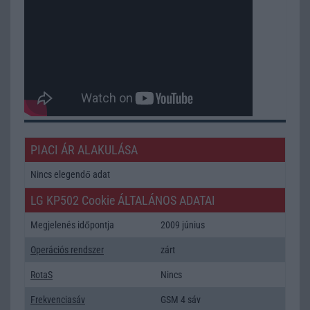
PIACI ÁR ALAKULÁSA
Nincs elegendő adat
LG KP502 Cookie ÁLTALÁNOS ADATAI
Megjelenés időpontja
2009 június
Operációs rendszer
zárt
RotaS
Nincs
Frekvenciasáv
GSM 4 sáv