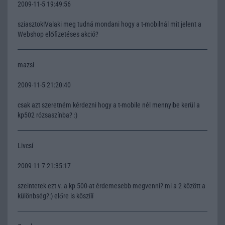
2009-11-5 19:49:56
sziasztok!Valaki meg tudná mondani hogy a t-mobilnál mit jelent a
Webshop előfizetéses akció?
mazsi
2009-11-5 21:20:40
csak azt szeretném kérdezni hogy a t-mobile nél mennyibe kerül a
kp502 rózsaszínba? :)
Livcsí
2009-11-7 21:35:17
szeintetek ezt v. a kp 500-at érdemesebb megvenni? mi a 2 között a
különbség?:) előre is köszííí