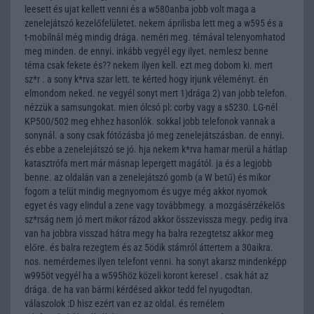
leesett és ujat kellett venni és a w580anba jobb volt maga a
zenelejátszó kezelőfelületet. nekem áprilisba lett meg a w595 és a
t-mobilnál még mindig drága. neméri meg. témával telenyomhatod
meg minden. de ennyi. inkább vegyél egy ilyet. nemlesz benne
téma csak fekete és?? nekem ilyen kell. ezt meg dobom ki. mert
sz*r . a sony k*rva szar lett. te kérted hogy irjunk véleményt. én
elmondom neked. ne vegyél sonyt mert 1)drága 2) van jobb telefon.
nézzük a samsungokat. mien ólcsó pl: corby vagy a s5230. LG-nél
KP500/502 meg ehhez hasonlók. sokkal jobb telefonok vannak a
sonynál. a sony csak fótózásba jó meg zenelejátszásban. de ennyi.
és ebbe a zenelejátszó se jó. hja nekem k*rva hamar merül a hátlap
katasztrófa mert már másnap lepergett magától. ja és a legjobb
benne. az oldalán van a zenelejátszó gomb (a W betű) és mikor
fogom a telüt mindig megnyomom és ugye még akkor nyomok
egyet és vagy elindul a zene vagy továbbmegy. a mozgásérzékelős
sz*rság nem jó mert mikor rázod akkor összevissza megy. pedig irva
van ha jobbra visszad hátra megy ha balra rezegtetsz akkor meg
előre. és balra rezegtem és az 5ödik stámról áttertem a 30aikra.
nos. nemérdemes ilyen telefont venni. ha sonyt akarsz mindenképp
w995öt vegyél ha a w595höz közeli koront keresel . csak hát az
drága. de ha van bármi kérdésed akkor tedd fel nyugodtan.
válaszolok :D hisz ezért van ez az oldal. és remélem