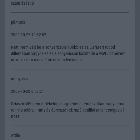
számlázást:D
pümpös
2009-10-27 10:32:52
Netti!Nem vált be a sonyericson??Jobb ez az LG?Mert tudod
dillemában vagyok ez és a sonyericson között de a w595 öt nézem
mivel ez már nincs.Foto nekem lényeges.
menyussz
2009-10-28 8:57:21
Sziasztok!Engem érdekelne, hogy lehet e témát váltani vagy témát
tenni a telóra. +sms és ébresztőnek mp3 beállítása lehetséges-e?!
Köszi
Attila