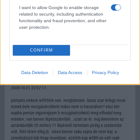
I want to allow Google to enable storage
Gambesz
related to security, including authentication
functionality and fraud prevention, and other
2009-10-20 20:24:33
user protection.
pümpös:ha gondolod olvasd el ezt a tesztet az lg-ről,sok monden
benne
van!http://mobilarena.hu/teszt/lg_kp500_renoir_kisoccse/bevezeto.
CONFIRM
html
Data Deletion
Data Access
Privacy Policy
kicsisean
2009-10-21 22:07:11
pümpös.nekem w595öm van. megbántam. lassú szar lefagy most
minek bele mozgásérzékelő mikor nem is használom? első két
napba persze vigyorogtam h mozgásérzékelő meg elfordul meg
minden. van benne lépésszámláló...szart se ér. mig kimentem az
utcánkbol(kb 20 méter) 11 lépésnél tartottam pedig a zsebembe
volt. fótó téren elég jó . nincs benne vaku sajna de nem baj. a
zenelejátszó hát hogy mondjam. ezelőtt egy w580-on volt csak