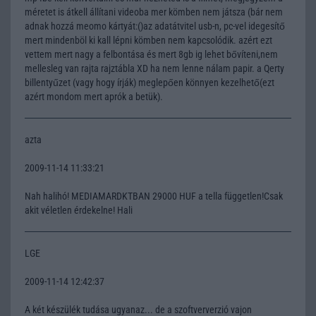
méretet is átkell állítani videoba mer kömben nem játsza (bár nem
adnak hozzá meomo kártyát:()az adatátvitel usb-n, pc-vel idegesítő
mert mindenböl ki kall lépni kömben nem kapcsolódik. azért ezt
vettem mert nagy a felbontása és mert 8gb ig lehet bővíteni,nem
mellesleg van rajta rajztábla XD ha nem lenne nálam papir. a Qerty
billentyűzet (vagy hogy írják) meglepően könnyen kezelhető(ezt
azért mondom mert aprók a betük).
azta
2009-11-14 11:33:21
Nah halihó! MEDIAMARDKTBAN 29000 HUF a tella független!Csak
akit véletlen érdekelne! Hali
LGE
2009-11-14 12:42:37
A két készülék tudása ugyanaz... de a szoftververzió vajon