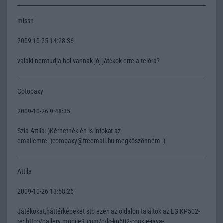
missn
2009-10-25 14:28:36
valaki nemtudja hol vannak jój játékok erre a telóra?
Cotopaxy
2009-10-26 9:48:35
Szia Attila:-)Kérhetnék én is infokat az
emailemre:-)cotopaxy@freemail.hu megköszönném:-)
Attila
2009-10-26 13:58:26
Játékokat,háttérképeket stb ezen az oldalon találtok az LG KP502-
re: http://gallery.mobile9.com/c/lg-kp502-cookie-java-