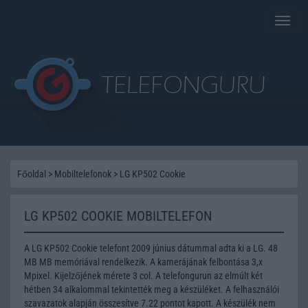
Toggle
naviga
Főoldal
>
Mobiltelefonok
>
LG KP502 Cookie
LG KP502 COOKIE MOBILTELEFON
A LG KP502 Cookie telefont 2009 június dátummal adta ki a LG. 48
MB MB memóriával rendelkezik. A kamerájának felbontása 3,x
Mpixel. Kijelzőjének mérete 3 col. A telefongurun az elmúlt két
hétben 34 alkalommal tekintették meg a készüléket. A felhasználói
szavazatok alapján összesítve 7.22 pontot kapott. A készülék nem