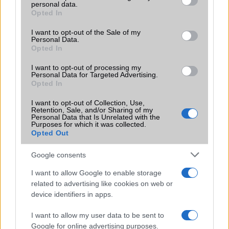
LG
personal data.
grant or deny consent to Google and its third-party tags to
Opted In
use your data for below specified purposes in below Google
Motorola
consent section.
I want to opt-out of the Sale of my
Personal Data.
Nokia
Opted In
Realme
I want to opt-out of processing my
Personal Data for Targeted Advertising.
Opted In
Samsung
I want to opt-out of Collection, Use,
vivo
Retention, Sale, and/or Sharing of my
Personal Data that Is Unrelated with the
Purposes for which it was collected.
Xiaomi
Opted Out
ZTE
Google consents
Összes márka
I want to allow Google to enable storage
related to advertising like cookies on web or
device identifiers in apps.
Mennyibe kerül
I want to allow my user data to be sent to
Keressen a telefonboltok ajánlatai között!
Google for online advertising purposes.