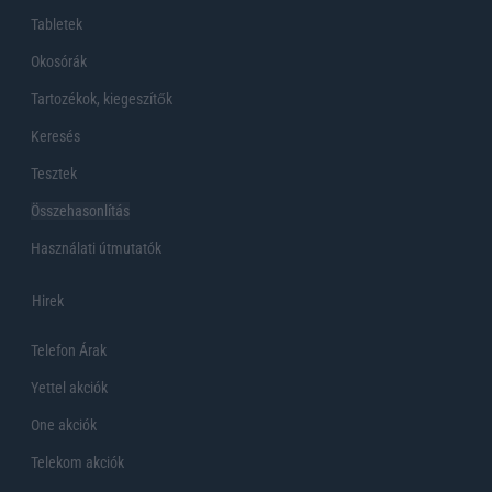
Tabletek
Okosórák
Tartozékok, kiegeszítők
Keresés
Tesztek
Összehasonlítás
Használati útmutatók
Hirek
Telefon Árak
Yettel akciók
One akciók
Telekom akciók