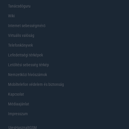
Tanácsdóguru
Wiki
Internet sebességmérő
Virtuális valóság
Telefonkönyvek
Lefedettségi térképek
Letöltési sebesség térkép
Nemzetközi hívószámok
Mobiltelefon védelem és biztonság
Kapcsolat
Médiaajánlat
Impresszum
UjesHasznaltGSM