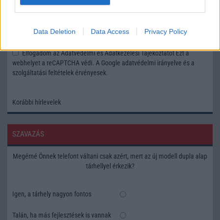
Feliratkozás a Telefonguru ingyenes hírlevelére
Data Deletion
Data Access
Privacy Policy
OK
Elfogadom az
Adatvédelmi és Adatkezelési Tájékoztatót
Ezt a
webhelyet a reCAPTCHA védi. A Google
adatvédelmi irányelve
és a
szolgáltatási feltételek
érvényesek.
Korábbi hírlevelek
SZAVAZÁS
Megérné Önnek telefont váltani csak azért, mert az új modell dupla alap
tárhellyel érkezik?
Igen, a tárhely nagyon fontos
Talán, ha más fejlesztések is vannak