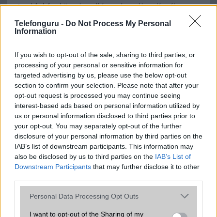
A mobiltelefonok összehasonlítása az ár, az akkumulátor-élettartam,
az operációs rendszer, a hardver, a kamera, az adatvédelem és a
Telefonguru -
Do Not Process My Personal
kialakítás szempontjából döntő fontosságú lehet. Ezek a
Information
szempontok kritikusak ahhoz, hogy megtaláljuk azokat a
mobiltelefonokat, amelyek megfelelnek az igényeinknek és
elvárásainknak.
If you wish to opt-out of the sale, sharing to third parties, or
processing of your personal or sensitive information for
Végül azt is fontos tudni, hogy a mobiltelefonok összehasonlítása
targeted advertising by us, please use the below opt-out
során minden felhasználó egyéni preferenciákkal rendelkezik, így a
section to confirm your selection. Please note that after your
választásuk eltérhet. Azonban azok, akik számára fontos a nagyobb
opt-out request is processed you may continue seeing
kijelző, hosszabb üzemidő, hatékony
interest-based ads based on personal information utilized by
us or personal information disclosed to third parties prior to
your opt-out. You may separately opt-out of the further
disclosure of your personal information by third parties on the
MOBILTELEFON MÁRKÁK
IAB’s list of downstream participants. This information may
also be disclosed by us to third parties on the
IAB’s List of
Apple
Downstream Participants
that may further disclose it to other
third parties.
Honor
Please note that this website/app uses one or more Google
Personal Data Processing Opt Outs
Huawei
services and may gather and store information including but
not limited to your visit or usage behaviour. You may click to
I want to opt-out of the Sharing of my