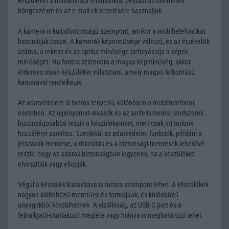
készüléket a mindennapi feladatokra, például az internetes
böngészésre és az e-mail-ek kezelésére használjuk.
A kamera is kulcsfontosságú szempont, amikor a mobiltelefonokat
hasonlítjuk össze. A kamerák képminősége változó, és az érzékelők
száma, a rekesz és az optika minősége befolyásolja a képek
minőségét. Ha fontos számodra a magas képminőség, akkor
érdemes olyan készüléket választani, amely magas felbontású
kamerával rendelkezik.
Az adatvédelem is fontos tényező, különösen a mobiltelefonok
esetében. Az ujjlenyomat-olvasók és az arcfelismerési rendszerek
biztonságosabbá teszik a készülékeinket, mert csak mi tudunk
hozzáférni azokhoz. Ezenkívül az adatvédelmi funkciók, például a
jelszavak mentése, a titkosítás és a biztonsági mentések lehetővé
teszik, hogy az adatok biztonságban legyenek, ha a készüléket
elveszítjük vagy ellopják.
Végül a készülék kialakítása is fontos szempont lehet. A készülékek
nagyon különböző méretűek és formájúak, és különböző
anyagokból készülhetnek. A vízállóság, az USB-C port és a
fejhallgató-csatlakozó megléte vagy hiánya is meghatározó lehet.