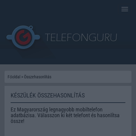
Toggle
naviga
Főoldal
>
Összehasonlítás
KÉSZÜLÉK ÖSSZEHASONLÍTÁS
Ez Magyarország legnagyobb mobiltelefon
adatbázisa. Válasszon ki két telefont és hasonlítsa
össze!