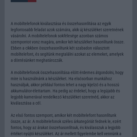
A mobiltelefonok kiválasztása és összehasonlítása az egyik
legfontosabb feladat azok számára, akik új készüléket szeretnének
vásárolni. A mobiltelefonok sokfélesége azonban számos
szempontot vonz magára, amikor két készüléket hasonlítunk össze.
Ebben a cikkben összehasonlítunk két szabadon választott
mobiltelefont, és segítünk megtalálni azokat az elemeket, amelyek
a döntésünket meghatározzák.
A mobiltelefonok összehasonlítása előtt érdemes átgondolni, hogy
mire is használnánk a készüléket. Ha elsősorban munkához
használjuk, akkor például fontos lehet a nagy kijelző és a hosszú
akkumulátor-élettartam. Ha pedig az érdekel, hogy a legújabb és
legjobb kamerával rendelkező készüléket szeretnéd, akkor az
kiválasztása a cél.
Az első fontos szempont, amikor két mobiltelefont hasonlítunk
össze, az ár. A mobiltelefonok széles árkategóriát fednek le, ezért
fontos, hogy az árakat összehasonlítsuk, és kiválasszuk a legjobb
értéket nyújtó készüléket. Az ár mellett figyelembe kell vennünk a