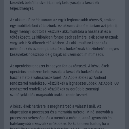
készülék belső hardverét, amely befolyásolja a készülék
teljesítményét.
Az akkumulátor-élettartam az egyik legfontosabb tényező, amikor
egy mobiltelefont választunk. Az akkumulátor-élettartam azt jelenti,
hogy mennyi időt tölt a készülék akkumulátora a használat és a
töltés között. Ez különösen fontos azok számára, akik sokat utaznak,
vagy sok időt töltenek el útközben. Az akkumulátor-kapacitás
méretének és az energiatakarékos funkcióknak köszönhetően egyes
készülékek hosszabb ideig bírják az üzemidőt, mint mások.
Az operációs rendszer is nagyon fontos tényező. A készülékek
operációs rendszere befolyásolja a készülék funkcióit és a
használható alkalmazások körét. Az Apple iOS és az Android
rendszerrel rendelkező készülékek a legnépszerűbbek. Az Apple iOS
rendszerrel rendelkező készülékek szigorúbb biztonsági
szabályokkal és magasabb árakkal rendelkeznek.
A készülékek hardvere is meghatározó a választásnál. Az
alapvetően a processzor és a memória mérete. Minél nagyobb a
processzor sebessége és a memória mérete, annál gyorsabb és
hatékonyabb a készülék működése. Ez különösen fontos, ha a