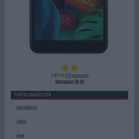
5.87/10 (
73 szavazat
)
Szavazzon Ön is!
TARTALOMJEGYZÉK
Specifikáció
Video
Árak