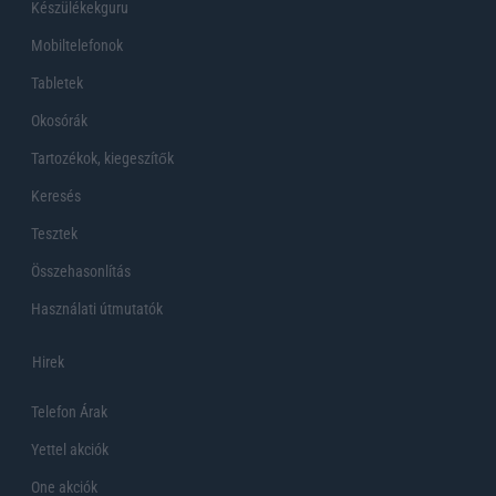
Készülékekguru
Mobiltelefonok
Tabletek
Okosórák
Tartozékok, kiegeszítők
Keresés
Tesztek
Összehasonlítás
Használati útmutatók
Hirek
Telefon Árak
Yettel akciók
One akciók