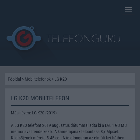
Toggle
naviga
Főoldal
>
Mobiltelefonok
>
LG K20
LG K20 MOBILTELEFON
Más néven: LG K20 (2019)
A LG K20 telefont 2019 augusztus dátummal adta ki a LG. 1 GB MB
memóriával rendelkezik. A kamerájának felbontása 8,x Mpixel.
Kijelzőjének mérete 5.45 col. A telefongurun az elmúlt két hétben