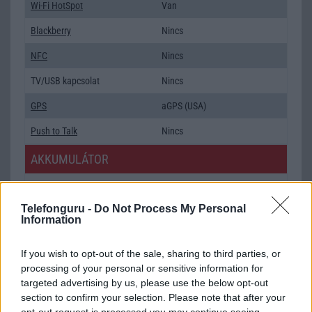
Wi-Fi HotSpot
Van
Blackberry
Nincs
NFC
Nincs
TV/USB kapcsolat
Nincs
GPS
aGPS (USA)
Push to Talk
Nincs
AKKUMULÁTOR
Típus
Li-Ion
Telefonguru -
Do Not Process My Personal
Készenléti idő h /
Az akkumulátor nem vehetõ ki!
Information
Cserélhetőség
Beszélgetési idő h /
Nincs publikus adat!
If you wish to opt-out of the sale, sharing to third parties, or
Gyorstöltés
processing of your personal or sensitive information for
targeted advertising by us, please use the below opt-out
ALKALMAZÁSOK ÉS ÉRZÉKELŐK
section to confirm your selection. Please note that after your
opt-out request is processed you may continue seeing