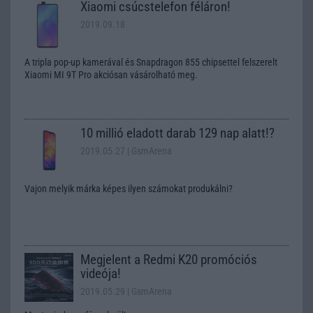
Xiaomi csúcstelefon féláron!
2019.09.18
A tripla pop-up kamerával és Snapdragon 855 chipsettel felszerelt
Xiaomi MI 9T Pro akciósan vásárolható meg.
10 millió eladott darab 129 nap alatt!?
2019.05.27
| GsmArena
Vajon melyik márka képes ilyen számokat produkálni?
Megjelent a Redmi K20 promóciós
videója!
2019.05.29
| GsmArena