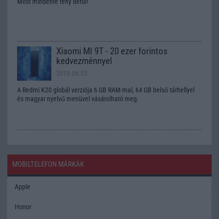
Most mindenre fény derül!
Xiaomi MI 9T - 20 ezer forintos
kedvezménnyel
2019.06.03
A Redmi K20 globál verziója 6 GB RAM-mal, 64 GB belső tárhellyel
és magyar nyelvű menüvel vásárolható meg.
MOBILTELEFON MÁRKÁK
Apple
Honor