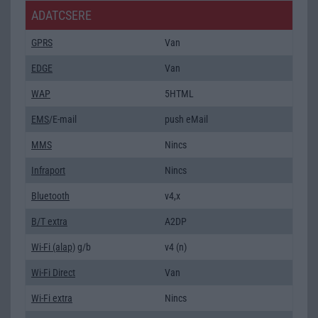
ADATCSERE
GPRS
Van
EDGE
Van
WAP
5HTML
EMS
/E-mail
push eMail
MMS
Nincs
Infraport
Nincs
Bluetooth
v4,x
B/T extra
A2DP
Wi-Fi (alap)
g/b
v4 (n)
Wi-Fi Direct
Van
Wi-Fi extra
Nincs