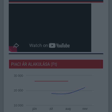
PIACI ÁR ALAKULÁSA (Ft)
30 000
20 000
10 000
jún
júl
aug
nov