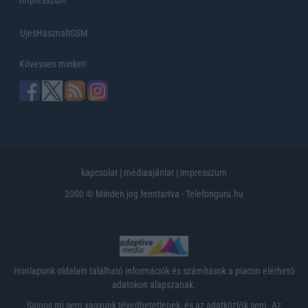
UjesHasznaltGSM
Kövessen minket!
kapcsolat
|
médiaajánlat
|
impresszum
2000 © Minden jog fenntartva - Telefonguru.hu
Honlapunk oldalain található információk és számítások a piacon elérhető
adatokon alapszanak.
Sajnos mi sem vagyunk tévedhetetlenek, és az adatközlők sem. Az