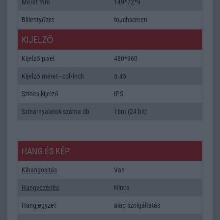
Méret mm
149*72*9
Billentyűzet
touchscreen
KIJELZŐ
Kijelző pixel
480*960
Kijelző méret - col/inch
5.45
Színes kijelző
IPS
Színárnyalatok száma db
16m (24 bit)
HANG ÉS KÉP
Kihangositás
Van
Hangvezérlés
Nincs
Hangjegyzet
alap szolgáltatás