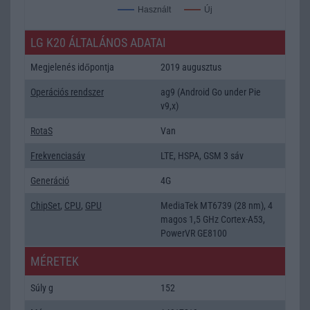
Új
Használt
LG K20 ÁLTALÁNOS ADATAI
Megjelenés időpontja
2019 augusztus
Operációs rendszer
ag9 (Android Go under Pie
v9,x)
RotaS
Van
Frekvenciasáv
LTE, HSPA, GSM 3 sáv
Generáció
4G
ChipSet
,
CPU
,
GPU
MediaTek MT6739 (28 nm), 4
magos 1,5 GHz Cortex-A53,
PowerVR GE8100
MÉRETEK
Súly g
152