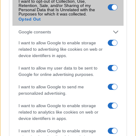
I want to opt-out of Collection, Use,
Retention, Sale, and/or Sharing of my
Flight mode
Van
Personal Data that Is Unrelated with the
Purposes for which it was collected.
Terület
Európa
Opted Out
Funkciók
Dedicated Google Assistant
Google consents
key
I want to allow Google to enable storage
Brand
2019
related to advertising like cookies on web or
device identifiers in apps.
Védelem
Nincs
Limited Edition
Nincs
I want to allow my user data to be sent to
Google for online advertising purposes.
SAR
1,34
N/A = Nincs adat. Legutóbbi frissítés: 2026-07-13 19:00:00
I want to allow Google to send me
personalized advertising.
I want to allow Google to enable storage
related to analytics like cookies on web or
device identifiers in apps.
I want to allow Google to enable storage
Új és Használt GSM kiemelt ajánlatok