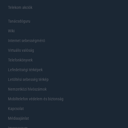
Telekom akciók
Tanácsdóguru
Wiki
Internet sebességmérő
Virtuális valóság
Telefonkönyvek
Lefedettségi térképek
Letöltési sebesség térkép
Nemzetközi hívószámok
Mobiltelefon védelem és biztonság
Kapcsolat
Médiaajánlat
Impresszum