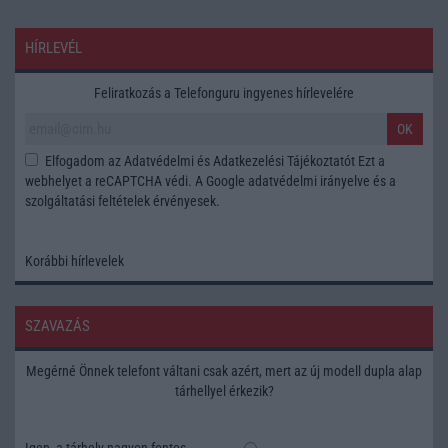
HÍRLEVÉL
Feliratkozás a Telefonguru ingyenes hírlevelére
OK
Elfogadom az
Adatvédelmi és Adatkezelési Tájékoztatót
Ezt a
webhelyet a reCAPTCHA védi. A Google
adatvédelmi irányelve
és a
szolgáltatási feltételek
érvényesek.
Korábbi hírlevelek
SZAVAZÁS
Megérné Önnek telefont váltani csak azért, mert az új modell dupla alap
tárhellyel érkezik?
Igen, a tárhely nagyon fontos