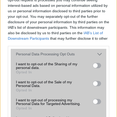
Java
Nincs
interest-based ads based on personal information utilized by
us or personal information disclosed to third parties prior to
Flash
/
Ujjlenyomat olvasó
Nincs
your opt-out. You may separately opt-out of the further
SNS integráció
alap szolgáltatás
disclosure of your personal information by third parties on the
IAB’s list of downstream participants. This information may
Organizer
alap szolgáltatás
also be disclosed by us to third parties on the
IAB’s List of
Downstream Participants
that may further disclose it to other
T9 szótár
alkalmazás független szótár
third parties.
Office alkalmazások
DV = Document viewer (Word,
Please note that this website/app uses one or more Google
Personal Data Processing Opt Outs
Excel, PowerPoint, PDF)
services and may gather and store information including but
not limited to your visit or usage behaviour. You may click to
I want to opt-out of the Sharing of my
Iránytũ
Nincs
personal data.
grant or deny consent to Google and its third-party tags to
Opted In
Extrák
Nincs
use your data for below specified purposes in below Google
consent section.
I want to opt-out of the Sale of my
EGYÉB
Personal Data.
Opted In
Vibra jelzés
alap szolgáltatás
I want to opt-out of processing my
SIM típus
Personal Data for Targeted Advertising.
nanoSIM
Opted In
SIM-ek száma
1