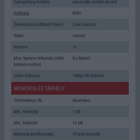
Csengőhang letöltés
univerzális letöltés kezelõ
Polifonia
MIDI
Zenelejátszás (Music Player)
Zene lejátszó
Rádió
sztereó
Kamera
1x
Max. kamera felbontás (több
8,x Mpixel
kamera esetén)
Video lejátszás
1080p HD lejátszó
MEMÓRIA ÉS TÁRHELY
Telefonkönyv db
dinamikus
Min. memória
1 GB
Min. háttértár
16 GB
Memória bővíthetőség
T-Flash/microSD