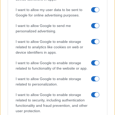
Számos népszerű Samsung Galaxy készülék kimarad a One
I want to allow my user data to be sent to
UI 9 frissítésből – itt a lista az érintett modellekről
Google for online advertising purposes.
iPhone 18 bemutató dátum - ekkor rántja le a leplet az
I want to allow Google to send me
Apple az új csúcsmobilokról
personalized advertising.
Az Android rejtett automatizmusai: hat funkció, amely
I want to allow Google to enable storage
észrevétlenül könnyíti meg a mindennapokat
related to analytics like cookies on web or
device identifiers in apps.
Ez a rejtett Samsung funkció teljesen megváltoztatja a
mobilhasználatot – sokan mégsem tudnak róla
I want to allow Google to enable storage
Nem biztos, hogy érdemes kivárni az iPhone 18 Prot
related to functionality of the website or app.
A Galaxy S25 is megkaphatja a Galaxy S26 egyik legjobb
I want to allow Google to enable storage
kamerás funkcióját
related to personalization.
Élőképeken a Dark Cherry színű iPhone 18 Pro Max!
I want to allow Google to enable storage
Itt a vég a Galaxy S23 széria számára: a One UI 9 lehet az
related to security, including authentication
functionality and fraud prevention, and other
utolsó nagy frissítés
user protection.