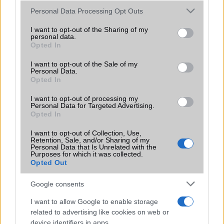
Please note that this website/app uses one or more Google
Personal Data Processing Opt Outs
Már elérhető a Xiaomi Redmi Y3
services and may gather and store information including but
not limited to your visit or usage behaviour. You may click to
I want to opt-out of the Sharing of my
Bövűl a Redmi palettája!
personal data.
grant or deny consent to Google and its third-party tags to
Opted In
use your data for below specified purposes in below Google
64 megapixeles Xiaomi 70.000 Forintért?!
consent section.
I want to opt-out of the Sale of my
Óriási kedvezménnyel veheted most meg a kamerakirály
Personal Data.
Xiaomi Redmi Note 12 Pro+ 5G-t
Opted In
Xiaomi: új készülékkel robbantja be a nyarat
I want to opt-out of processing my
Personal Data for Targeted Advertising.
Opted In
Megérkezett a Redmi A3x: új kedvenc középkategóriás
telefon
I want to opt-out of Collection, Use,
Retention, Sale, and/or Sharing of my
Durván nagy akkumulátor jön a Redmi szériába – a Xiaomi
Personal Data that Is Unrelated with the
9.000 mAh-s teleppel kísérletezik
Purposes for which it was collected.
Opted Out
További hírek
Google consents
I want to allow Google to enable storage
related to advertising like cookies on web or
LEGOLVASOTTABBAK
device identifiers in apps.