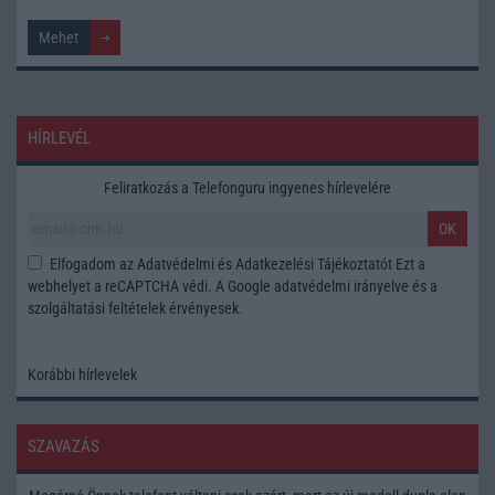
HÍRLEVÉL
Feliratkozás a Telefonguru ingyenes hírlevelére
OK
Elfogadom az
Adatvédelmi és Adatkezelési Tájékoztatót
Ezt a
webhelyet a reCAPTCHA védi. A Google
adatvédelmi irányelve
és a
szolgáltatási feltételek
érvényesek.
Korábbi hírlevelek
SZAVAZÁS