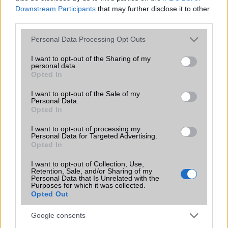
Office alkalmazások
de = Document viewer & editor
Downstream Participants
that may further disclose it to other
third parties.
Iránytũ
ecompass
Please note that this website/app uses one or more Google
Personal Data Processing Opt Outs
Extrák
Nincs
services and may gather and store information including but
not limited to your visit or usage behaviour. You may click to
I want to opt-out of the Sharing of my
EGYÉB
personal data.
grant or deny consent to Google and its third-party tags to
Opted In
use your data for below specified purposes in below Google
Vibra jelzés
Van
consent section.
I want to opt-out of the Sale of my
SIM típus
microSIM
Personal Data.
Opted In
SIM-ek száma
2
I want to opt-out of processing my
Personal Data for Targeted Advertising.
Flight mode
Van
Opted In
Terület
Globális
I want to opt-out of Collection, Use,
Retention, Sale, and/or Sharing of my
Funkciók
Photo viewer/editor
Personal Data that Is Unrelated with the
Purposes for which it was collected.
Brand
Nincs
Opted Out
Védelem
Nincs
Google consents