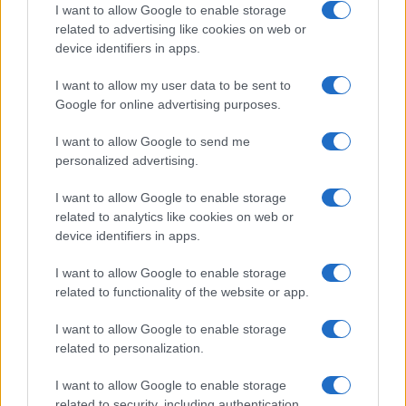
Limited Edition
Nincs
I want to allow Google to enable storage
related to advertising like cookies on web or
SAR
1,25
device identifiers in apps.
N/A = Nincs adat. Legutóbbi frissítés: 2026-07-13 19:00:00
I want to allow my user data to be sent to
Google for online advertising purposes.
I want to allow Google to send me
personalized advertising.
I want to allow Google to enable storage
Új és Használt GSM kiemelt ajánlatok
related to analytics like cookies on web or
device identifiers in apps.
Apple iPhone 17 Pro
I want to allow Google to enable storage
related to functionality of the website or app.
I want to allow Google to enable storage
related to personalization.
I want to allow Google to enable storage
related to security, including authentication