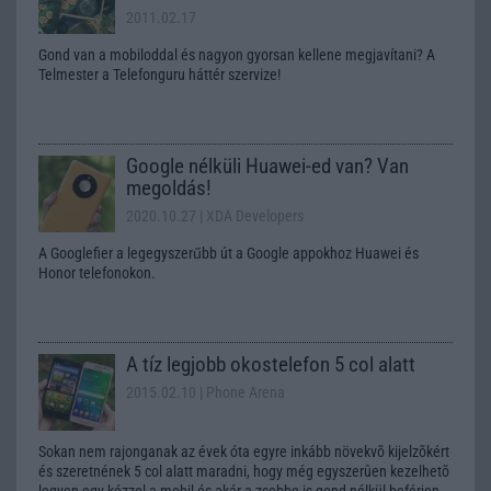
2011.02.17
Gond van a mobiloddal és nagyon gyorsan kellene megjavítani? A
Telmester a Telefonguru háttér szervize!
Google nélküli Huawei-ed van? Van
megoldás!
2020.10.27
| XDA Developers
A Googlefier a legegyszerűbb út a Google appokhoz Huawei és
Honor telefonokon.
A tíz legjobb okostelefon 5 col alatt
2015.02.10
| Phone Arena
Sokan nem rajonganak az évek óta egyre inkább növekvõ kijelzõkért
és szeretnének 5 col alatt maradni, hogy még egyszerûen kezelhetõ
legyen egy kézzel a mobil és akár a zsebbe is gond nélkül beférjen.