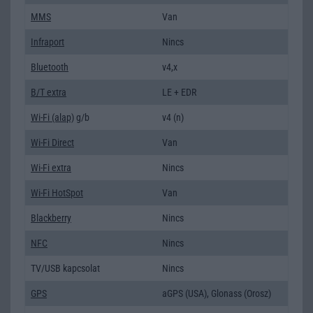
MMS
Van
Infraport
Nincs
Bluetooth
v4,x
B/T extra
LE + EDR
Wi-Fi (alap)
g/b
v4 (n)
Wi-Fi Direct
Van
Wi-Fi extra
Nincs
Wi-Fi HotSpot
Van
Blackberry
Nincs
NFC
Nincs
TV/USB kapcsolat
Nincs
GPS
aGPS (USA), Glonass (Orosz)