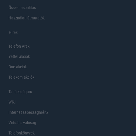
Összehasonlítás
Használati útmutatók
Hirek
Telefon Árak
Yettel akciók
One akciók
Telekom akciók
Tanácsdóguru
Wiki
Internet sebességmérő
Virtuális valóság
Telefonkönyvek