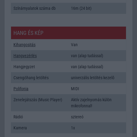
Színárnyalatok száma db
16m (24 bit)
HANG ÉS KÉP
Kihangositás
Van
Hangvezérlés
van (alap tudással)
Hangjegyzet
van (alap tudással)
Csengőhang letöltés
univerzális letöltés kezelõ
Polifonia
MIDI
Zenelejátszás (Music Player)
Aktív zajelnyomás külön
mikrofonnal!
Rádió
sztereó
Kamera
1x