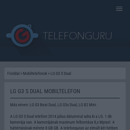
Toggle
naviga
Főoldal
>
Mobiltelefonok
>
LG G3 S Dual
LG G3 S DUAL MOBILTELEFON
Más néven: LG G3 Beat Dual, LG G3s Dual, LG B2 Mini
A LG G3 S Dual telefont 2014 július dátummal adta ki a LG. 1 db
kamerája van. A kamerájának maximum felbontása 8,x Mpixel. A
háttértárának mérete 8 GB GB. A telefongurun az elmúlt két hétben