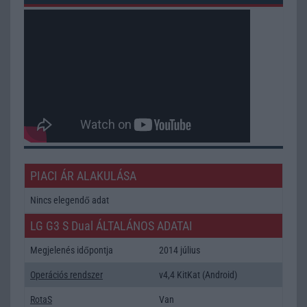
PIACI ÁR ALAKULÁSA
Nincs elegendő adat
LG G3 S Dual ÁLTALÁNOS ADATAI
Megjelenés időpontja
2014 július
Operációs rendszer
v4,4 KitKat (Android)
RotaS
Van