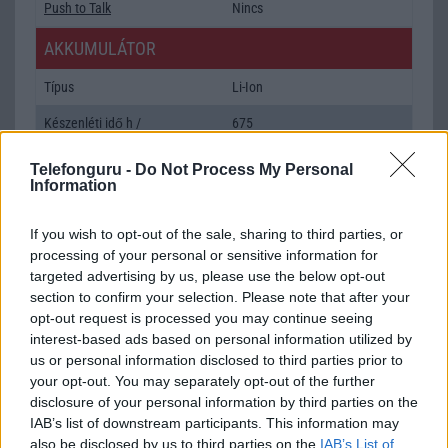
Push to Talk
Nincs
AKKUMULÁTOR
Típus
Li-Ion
Készenléti idő h /
675
Cserélhetőség
Telefonguru -
Do Not Process My Personal
Beszélgetési idő h /
19
Information
Gyorstöltés
If you wish to opt-out of the sale, sharing to third parties, or
ALKALMAZÁSOK ÉS ÉRZÉKELŐK
processing of your personal or sensitive information for
targeted advertising by us, please use the below opt-out
Java
MIDP emulator
section to confirm your selection. Please note that after your
Flash
/
Ujjlenyomat olvasó
Nincs
opt-out request is processed you may continue seeing
interest-based ads based on personal information utilized by
SNS integráció
van (alap tudással)
us or personal information disclosed to third parties prior to
your opt-out. You may separately opt-out of the further
Organizer
van (alap tudással)
disclosure of your personal information by third parties on the
T9 szótár
Van
IAB’s list of downstream participants. This information may
also be disclosed by us to third parties on the
IAB’s List of