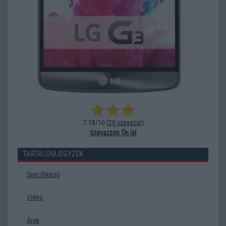
7.18/10 (
20 szavazat
)
Szavazzon Ön is!
TARTALOMJEGYZÉK
Specifikáció
Video
Árak