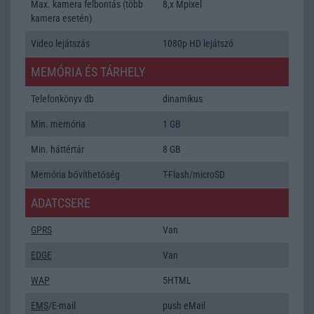
Max. kamera felbontás (több
8,x Mpixel
kamera esetén)
Video lejátszás
1080p HD lejátszó
MEMÓRIA ÉS TÁRHELY
Telefonkönyv db
dinamikus
Min. memória
1 GB
Min. háttértár
8 GB
Memória bővíthetőség
T-Flash/microSD
ADATCSERE
GPRS
Van
EDGE
Van
WAP
5HTML
EMS
/E-mail
push eMail