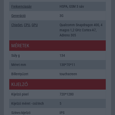
Frekvenciasáv
HSPA, GSM 3 sáv
Generáció
3G
ChipSet
,
CPU
,
GPU
Qualcomm Snapdragon 400, 4
magos 1,2 GHz Cortex-A7,
Adreno 305
MÉRETEK
Súly g
134
Méret mm
138*70*11
Billentyűzet
touchscreen
KIJELZŐ
Kijelző pixel
720*1280
Kijelző méret - col/inch
5
Színes kijelző
IPS