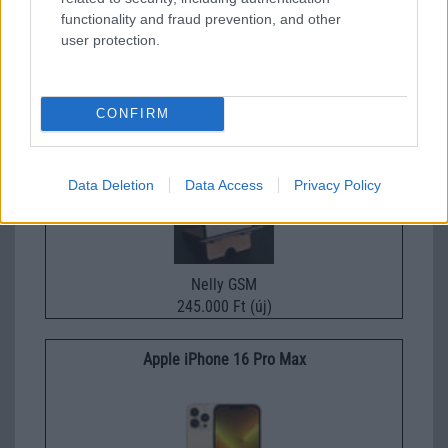
Nyugati GSM
functionality and fraud prevention, and other
435.000 Ft (új)
user protection.
Samsung Galaxy S26
CONFIRM
Data Deletion
Data Access
Privacy Policy
Nelly GSM
245.000 Ft (új)
Apple iPhone 16 Pro Max