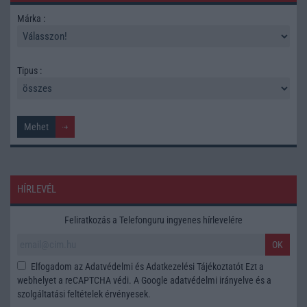
Márka :
Tipus :
HÍRLEVÉL
Feliratkozás a Telefonguru ingyenes hírlevelére
OK
Elfogadom az
Adatvédelmi és Adatkezelési Tájékoztatót
Ezt a
webhelyet a reCAPTCHA védi. A Google
adatvédelmi irányelve
és a
szolgáltatási feltételek
érvényesek.