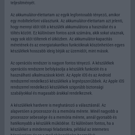
teljesítményét.
Az akkumulátor-élettartam az egyik legfontosabb tényező, amikor
egy mobiltelefont választunk. Az akkumulátor-élettartam azt jelenti,
hogy mennyi időt tölt a készülék akkumulátora a használat és a
töltés között. Ez különösen fontos azok számára, akik sokat utaznak,
vagy sok időt töltenek el útközben. Az akkumulátor-kapacitás
méretének és az energiatakarékos funkcióknak köszönhetően egyes
készülékek hosszabb ideig bírják az üzemidőt, mint mások.
Az operációs rendszer is nagyon fontos tényező. A készülékek
operációs rendszere befolyásolja a készülék funkcióit és a
használható alkalmazások körét. Az Apple iOS és az Android
rendszerrel rendelkező készülékek a legnépszerűbbek. Az Apple iOS
rendszerrel rendelkező készülékek szigorúbb biztonsági
szabályokkal és magasabb árakkal rendelkeznek.
A készülékek hardvere is meghatározó a választásnál. Az
alapvetően a processzor és a memória mérete. Minél nagyobb a
processzor sebessége és a memória mérete, annál gyorsabb és
hatékonyabb a készülék működése. Ez különösen fontos, ha a
készüléket a mindennapi feladatokra, például az internetes