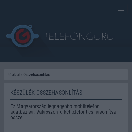
Toggle
naviga
Főoldal
>
Összehasonlítás
KÉSZÜLÉK ÖSSZEHASONLÍTÁS
Ez Magyarország legnagyobb mobiltelefon
adatbázisa. Válasszon ki két telefont és hasonlítsa
össze!