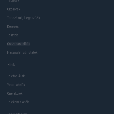
Tabletek
Okosórák
Tartozékok, kiegeszítők
Keresés
Tesztek
Összehasonlítás
Használati útmutatók
Hirek
Telefon Árak
Yettel akciók
One akciók
Telekom akciók