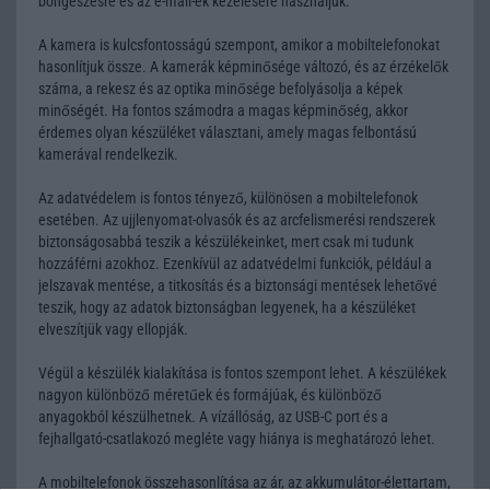
böngészésre és az e-mail-ek kezelésére használjuk.
A kamera is kulcsfontosságú szempont, amikor a mobiltelefonokat
hasonlítjuk össze. A kamerák képminősége változó, és az érzékelők
száma, a rekesz és az optika minősége befolyásolja a képek
minőségét. Ha fontos számodra a magas képminőség, akkor
érdemes olyan készüléket választani, amely magas felbontású
kamerával rendelkezik.
Az adatvédelem is fontos tényező, különösen a mobiltelefonok
esetében. Az ujjlenyomat-olvasók és az arcfelismerési rendszerek
biztonságosabbá teszik a készülékeinket, mert csak mi tudunk
hozzáférni azokhoz. Ezenkívül az adatvédelmi funkciók, például a
jelszavak mentése, a titkosítás és a biztonsági mentések lehetővé
teszik, hogy az adatok biztonságban legyenek, ha a készüléket
elveszítjük vagy ellopják.
Végül a készülék kialakítása is fontos szempont lehet. A készülékek
nagyon különböző méretűek és formájúak, és különböző
anyagokból készülhetnek. A vízállóság, az USB-C port és a
fejhallgató-csatlakozó megléte vagy hiánya is meghatározó lehet.
A mobiltelefonok összehasonlítása az ár, az akkumulátor-élettartam,