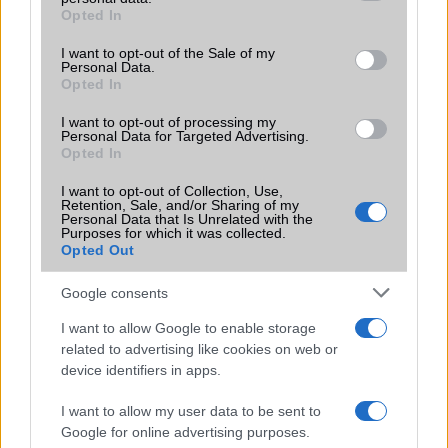
grant or deny consent to Google and its third-party tags to
Opted In
Motorola
use your data for below specified purposes in below Google
consent section.
I want to opt-out of the Sale of my
Nokia
Personal Data.
Opted In
Realme
I want to opt-out of processing my
Personal Data for Targeted Advertising.
Samsung
Opted In
vivo
I want to opt-out of Collection, Use,
Retention, Sale, and/or Sharing of my
Personal Data that Is Unrelated with the
Xiaomi
Purposes for which it was collected.
Opted Out
ZTE
Google consents
Összes márka
I want to allow Google to enable storage
related to advertising like cookies on web or
device identifiers in apps.
Mennyibe kerül
I want to allow my user data to be sent to
Keressen a telefonboltok ajánlatai között!
Google for online advertising purposes.