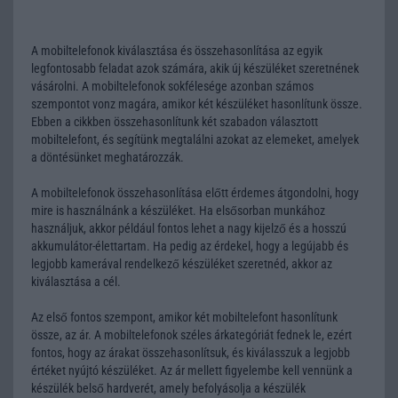
A mobiltelefonok kiválasztása és összehasonlítása az egyik
legfontosabb feladat azok számára, akik új készüléket szeretnének
vásárolni. A mobiltelefonok sokfélesége azonban számos
szempontot vonz magára, amikor két készüléket hasonlítunk össze.
Ebben a cikkben összehasonlítunk két szabadon választott
mobiltelefont, és segítünk megtalálni azokat az elemeket, amelyek
a döntésünket meghatározzák.
A mobiltelefonok összehasonlítása előtt érdemes átgondolni, hogy
mire is használnánk a készüléket. Ha elsősorban munkához
használjuk, akkor például fontos lehet a nagy kijelző és a hosszú
akkumulátor-élettartam. Ha pedig az érdekel, hogy a legújabb és
legjobb kamerával rendelkező készüléket szeretnéd, akkor az
kiválasztása a cél.
Az első fontos szempont, amikor két mobiltelefont hasonlítunk
össze, az ár. A mobiltelefonok széles árkategóriát fednek le, ezért
fontos, hogy az árakat összehasonlítsuk, és kiválasszuk a legjobb
értéket nyújtó készüléket. Az ár mellett figyelembe kell vennünk a
készülék belső hardverét, amely befolyásolja a készülék