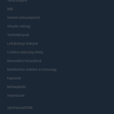
Tanácsdóguru
Wiki
Internet sebességmérő
Virtuális valóság
Telefonkönyvek
Lefedettségi térképek
Letöltési sebesség térkép
Nemzetközi hívószámok
Mobiltelefon védelem és biztonság
Kapcsolat
Médiaajánlat
Impresszum
UjesHasznaltGSM