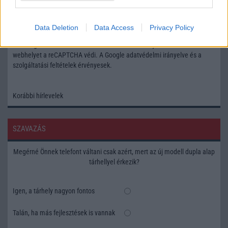
Feliratkozás a Telefonguru ingyenes hírlevelére
Data Deletion
Data Access
Privacy Policy
OK
Elfogadom az
Adatvédelmi és Adatkezelési Tájékoztatót
Ezt a
webhelyet a reCAPTCHA védi. A Google
adatvédelmi irányelve
és a
szolgáltatási feltételek
érvényesek.
Korábbi hírlevelek
SZAVAZÁS
Megérné Önnek telefont váltani csak azért, mert az új modell dupla alap
tárhellyel érkezik?
Igen, a tárhely nagyon fontos
Talán, ha más fejlesztések is vannak