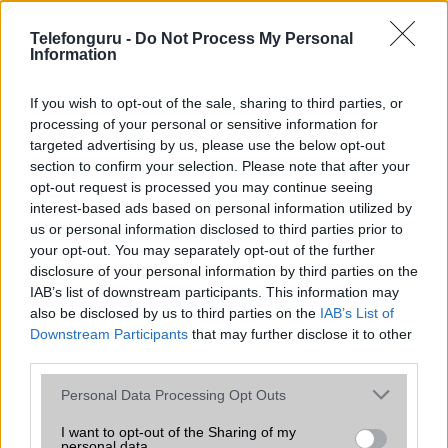
az operációs rendszer, a hardver, a kamera, az adatvédelem és a
kialakítás szempontjából döntő fontosságú lehet. Ezek a
Telefonguru -
Do Not Process My Personal
szempontok kritikusak ahhoz, hogy megtaláljuk azokat a
Information
mobiltelefonokat, amelyek megfelelnek az igényeinknek és
elvárásainknak.
If you wish to opt-out of the sale, sharing to third parties, or
processing of your personal or sensitive information for
Végül azt is fontos tudni, hogy a mobiltelefonok összehasonlítása
targeted advertising by us, please use the below opt-out
során minden felhasználó egyéni preferenciákkal rendelkezik, így a
section to confirm your selection. Please note that after your
választásuk eltérhet. Azonban azok, akik számára fontos a nagyobb
opt-out request is processed you may continue seeing
kijelző, hosszabb üzemidő, hatékony
interest-based ads based on personal information utilized by
us or personal information disclosed to third parties prior to
your opt-out. You may separately opt-out of the further
MOBILTELEFON MÁRKÁK
disclosure of your personal information by third parties on the
IAB’s list of downstream participants. This information may
Apple
also be disclosed by us to third parties on the
IAB’s List of
Downstream Participants
that may further disclose it to other
Honor
third parties.
Please note that this website/app uses one or more Google
Huawei
Personal Data Processing Opt Outs
services and may gather and store information including but
LG
not limited to your visit or usage behaviour. You may click to
I want to opt-out of the Sharing of my
personal data.