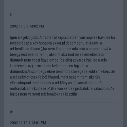
li
2002-11-8 3:14:02 PM
Igen a kijelzõ jobb.A naptárral kapcsolatban:van napi és havi, de ha
továbblépsz a köv hónapra akkor pl december 8-at ír (ami a
tel.beállított dátum.),ha nem lépegetsz oda arra a napra ahová a
bejegyzést akarod tenni, akkor hiába írod be az emlékeztetõ
dátumát nem veszi figyelembe.(ez elég zavaros írás, de a telo
kezelése is az), szóval oda kell rendesen figyelni a
dátumokra.Viszont egy elõre beállított szöveget elküld sms-ben, de
a tel.számot csak fejbõl írhatod, mert nekem nem sikerült
elõcsalogatni ennél a funk.a tel.könyvet.(olyasmi mint a régi
motorolak sms küldése :-( )Ha van kérdés probálok rá válaszolni.Az
biztos nem vérprofi telefonálóknak készült!
je
2002-11-10 1:13:01 PM