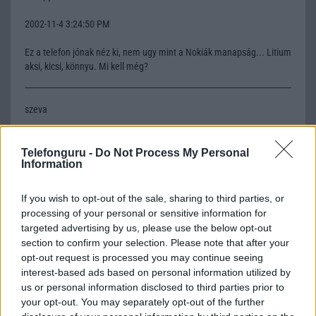
2002-11-4 3:24:50 PM
Ez a telefon jónak néz ki, nem ugy mint a Nokiák manapság... Litium
aksi, kicsi, könnyu. Mi kell még?
szeva
2002-11-4 6:42:42 PM
Telefonguru -
Do Not Process My Personal
Information
szia Droopy te vagy az? Lehet hogy ismerlek. Melyik egyetemre járz
mert ugye egyetemre járssz ugye?
If you wish to opt-out of the sale, sharing to third parties, or
processing of your personal or sensitive information for
Droopy
targeted advertising by us, please use the below opt-out
section to confirm your selection. Please note that after your
2002-11-4 10:28:55 PM
opt-out request is processed you may continue seeing
interest-based ads based on personal information utilized by
szeva, én már végeztem, nemtom rám gondolsz-e:))Amugy valszeg
us or personal information disclosed to third parties prior to
veszek egy ilyen telcsit az öcsémnek, neki pont jo lesz, nagyon kicsi,
your opt-out. You may separately opt-out of the further
nagyon könnyu, polifonikus csengõhangok, játékok...