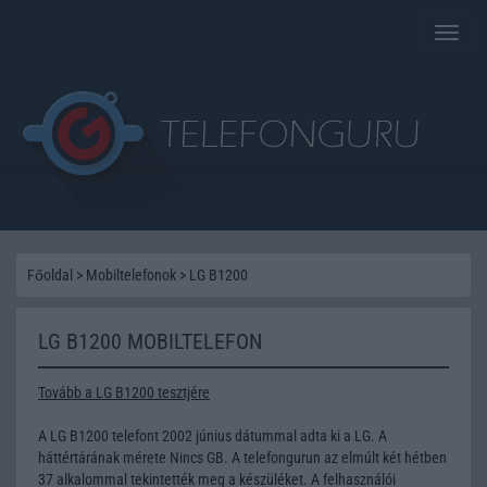
Toggle
naviga
Főoldal
>
Mobiltelefonok
>
LG B1200
LG B1200 MOBILTELEFON
Tovább a LG B1200 tesztjére
A LG B1200 telefont 2002 június dátummal adta ki a LG. A
háttértárának mérete Nincs GB. A telefongurun az elmúlt két hétben
37 alkalommal tekintették meg a készüléket. A felhasználói