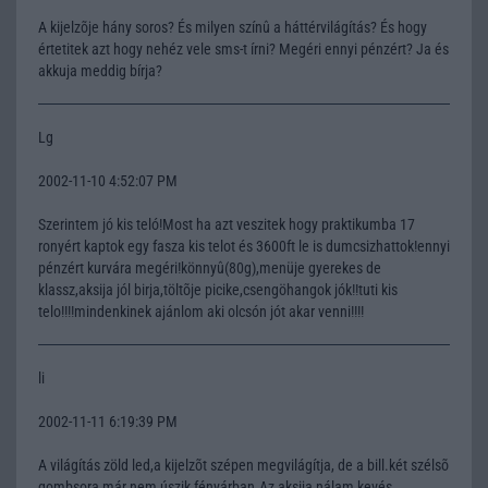
A kijelzõje hány soros? És milyen színû a háttérvilágítás? És hogy
értetitek azt hogy nehéz vele sms-t írni? Megéri ennyi pénzért? Ja és
akkuja meddig bírja?
Lg
2002-11-10 4:52:07 PM
Szerintem jó kis teló!Most ha azt veszitek hogy praktikumba 17
ronyért kaptok egy fasza kis telot és 3600ft le is dumcsizhattok!ennyi
pénzért kurvára megéri!könnyû(80g),menüje gyerekes de
klassz,aksija jól birja,töltõje picike,csengöhangok jók!!tuti kis
telo!!!!mindenkinek ajánlom aki olcsón jót akar venni!!!!
li
2002-11-11 6:19:39 PM
A világítás zöld led,a kijelzõt szépen megvilágítja, de a bill.két szélsõ
gombsora már nem úszik fényárban.Az aksija nálam kevés