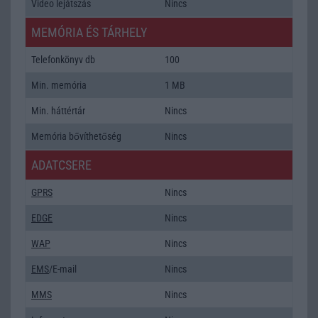
Video lejátszás
Nincs
MEMÓRIA ÉS TÁRHELY
Telefonkönyv db
100
Min. memória
1 MB
Min. háttértár
Nincs
Memória bővíthetőség
Nincs
ADATCSERE
GPRS
Nincs
EDGE
Nincs
WAP
Nincs
EMS
/E-mail
Nincs
MMS
Nincs