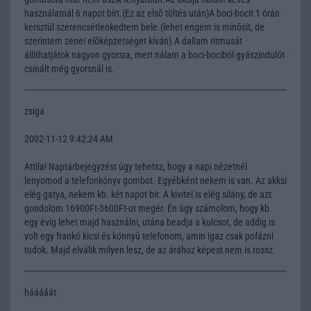
használatnál 6 napot bírt.(Ez az elsõ töltés után)A boci-bocit 1 órán
kersztül szerencsétlenkedtem bele.(lehet engem is minõsít, de
szerintem zenei elõképzetséget kíván).A dallam ritmusát
állíthatjátok nagyon gyorsra, mert nálam a boci-bociból gyászindulót
csinált még gyorsnál is.
zsiga
2002-11-12 9:42:24 AM
Attila! Naptárbejegyzést úgy tehetsz, hogy a napi nézetnél
lenyomod a telefonkönyv gombot. Egyébként nekem is van. Az akksi
elég gatya, nekem kb. két napot bír. A kivitel is elég silány, de azt
gondolom 16900Ft-3600Ft-ot megér. Én úgy számolom, hogy kb.
egy évig lehet majd használni, utána beadja a kulcsot, de addig is
volt egy frankó kicsi és könnyû telefonom, amin igaz csak pofázni
tudok. Majd elválik milyen lesz, de az árához képest nem is rossz.
hááááát