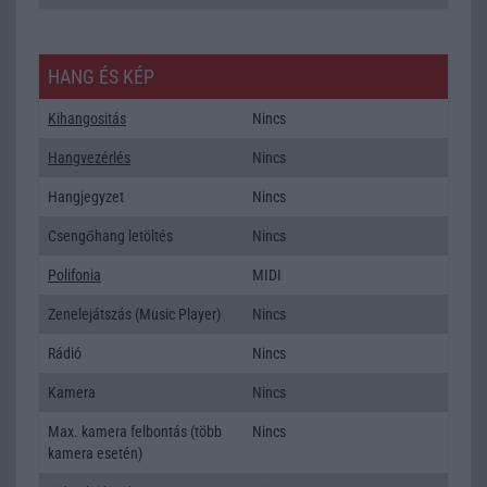
HANG ÉS KÉP
Kihangositás
Nincs
Hangvezérlés
Nincs
Hangjegyzet
Nincs
Csengőhang letöltés
Nincs
Polifonia
MIDI
Zenelejátszás (Music Player)
Nincs
Rádió
Nincs
Kamera
Nincs
Max. kamera felbontás (több
Nincs
kamera esetén)