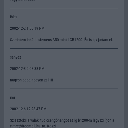
ihlet
2002-12-2 1:56:19 PM
Szerintem inkább siemens A50 mint LGB1200. Én is így jártam el.
sanyez
2002-12-3 2:08:38 PM
nagyon baba,nagyon zsír!!!!
imi
2002-12-6 12:23:47 PM
SziasztokHa valaki tud csengõhangot az lg b1200-ra légyszi írjon a
yimre@freemail.hu -ra. Köszi