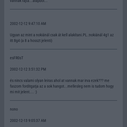
vannak rajta...alapbol...
2002-12-12 9:47:10 AM
Ugyan az mint a nokiánál csak át kell alakítani.PL.:nokiánál 4g1 az
itt 8g4 (a 8 a hosszt jelenti)
esFR0sT
2002-12-12 3:51:32 PM
és nincs valami olyan leiras ahol at vannak mar irva ezek??? me
faszom forditgatja az a sok hangot...mellesleg nem is tudom hogy
mi mit jelent.... :)
nono
2002-12-13 9:05:37 AM