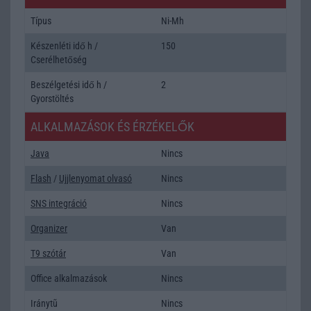
Típus
Ni-Mh
Készenléti idő h /
150
Cserélhetőség
Beszélgetési idő h /
2
Gyorstöltés
ALKALMAZÁSOK ÉS ÉRZÉKELŐK
Java
Nincs
Flash
/
Ujjlenyomat olvasó
Nincs
SNS integráció
Nincs
Organizer
Van
T9 szótár
Van
Office alkalmazások
Nincs
Iránytũ
Nincs