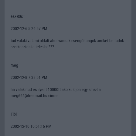
esFR0sT
2002-12-6 5:26:57 PM
tud valaki valami oldalt ahol vannak csengõhangok amiket be tudok
szerkeszteni a telcsibe???
meg
2002-12-8 7:38:51 PM
ha valaki tud es ilyent 10000ft ako kuldjon egy sms-t a
meg666@freemail.hu cimre
Tibi
2002-12-10 10:51:16 PM