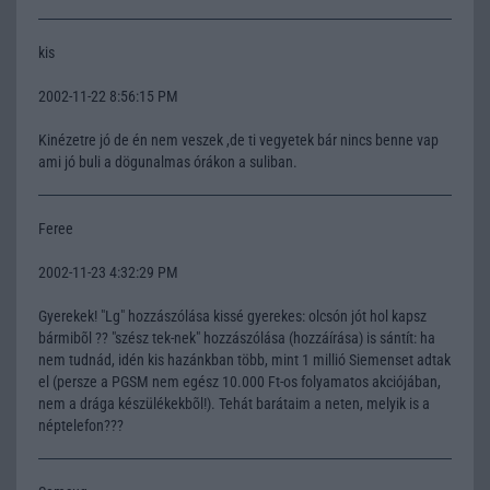
kis
2002-11-22 8:56:15 PM
Kinézetre jó de én nem veszek ,de ti vegyetek bár nincs benne vap
ami jó buli a dögunalmas órákon a suliban.
Feree
2002-11-23 4:32:29 PM
Gyerekek! "Lg" hozzászólása kissé gyerekes: olcsón jót hol kapsz
bármibõl ?? "szész tek-nek" hozzászólása (hozzáírása) is sántít: ha
nem tudnád, idén kis hazánkban több, mint 1 millió Siemenset adtak
el (persze a PGSM nem egész 10.000 Ft-os folyamatos akciójában,
nem a drága készülékekbõl!). Tehát barátaim a neten, melyik is a
néptelefon???