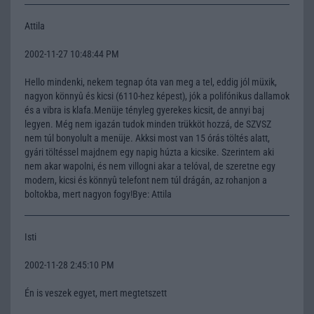
Attila
2002-11-27 10:48:44 PM
Hello mindenki, nekem tegnap óta van meg a tel, eddig jól müxik,
nagyon könnyû és kicsi (6110-hez képest), jók a polifónikus dallamok
és a vibra is klafa.Menüje tényleg gyerekes kicsit, de annyi baj
legyen. Még nem igazán tudok minden trükköt hozzá, de SZVSZ
nem túl bonyolult a menüje. Akksi most van 15 órás töltés alatt,
gyári töltéssel majdnem egy napig húzta a kicsike. Szerintem aki
nem akar wapolni, és nem villogni akar a telóval, de szeretne egy
modern, kicsi és könnyû telefont nem túl drágán, az rohanjon a
boltokba, mert nagyon fogy!Bye: Attila
Isti
2002-11-28 2:45:10 PM
Én is veszek egyet, mert megtetszett