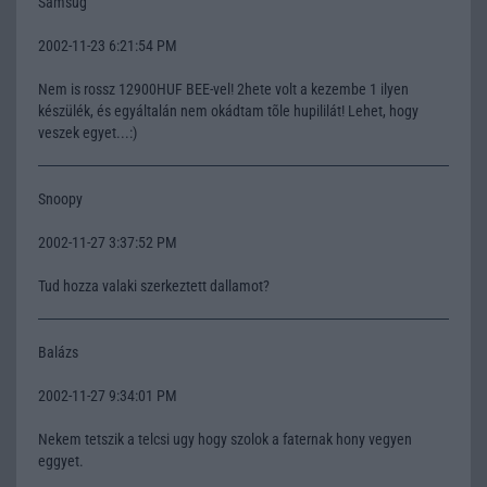
Samsug
2002-11-23 6:21:54 PM
Nem is rossz 12900HUF BEE-vel! 2hete volt a kezembe 1 ilyen
készülék, és egyáltalán nem okádtam tõle hupililát! Lehet, hogy
veszek egyet...:)
Snoopy
2002-11-27 3:37:52 PM
Tud hozza valaki szerkeztett dallamot?
Balázs
2002-11-27 9:34:01 PM
Nekem tetszik a telcsi ugy hogy szolok a faternak hony vegyen
eggyet.