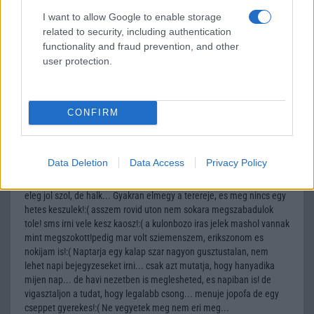
Attila
I want to allow Google to enable storage
related to security, including authentication
2002-11-7 8:35:09 AM
functionality and fraud prevention, and other
user protection.
Hallia naptár milyen?Lehet emlékeztetõt beirni?Havi felbontású,
vagy látszik a napi is?Írjatok, nekem a naptár elég fontos!!!
CONFIRM
Vadbarom
2002-11-7 2:43:06 PM
Data Deletion
Data Access
Privacy Policy
VAdbarom voltam, hogy megvettem! A csengo dallam 8 szollamu
eleg jol szol, de halk... Gyakran elmegy a terereje, es meg nincs egy
hetes keszulek!:( asszem rovid uton nem sokara megszabadulok
tole! sms irni vele kesz kaosz!:( a kulonbozo iras jelek mashol vannak
mint megszokott!pedig mar volt sziemenszem, erikszonom es
nokijam is!:( Naptarja egy kalap szar nagyon gusztustalan, nem
lehet napi bejegyzeseket irni... csak azt mutatja, hogy hanyadika
mijen nap... de havi nezetben is meglesheted, es napiban is! de
vigasztaljon a tudat, hogy legalabb csong... menuje jopofa de egy
cseppet gyerekes!:( Ne vegyetek meg nem eri meg...