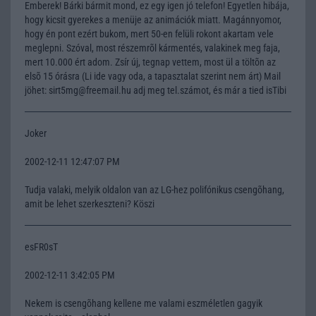
Emberek! Bárki bármit mond, ez egy igen jó telefon! Egyetlen hibája,
hogy kicsit gyerekes a menüje az animációk miatt. Magánnyomor,
hogy én pont ezért bukom, mert 50-en felüli rokont akartam vele
meglepni. Szóval, most részemrõl kármentés, valakinek meg faja,
mert 10.000 ért adom. Zsír új, tegnap vettem, most ül a töltõn az
elsõ 15 órásra (Li ide vagy oda, a tapasztalat szerint nem árt) Mail
jöhet: sirt5mg@freemail.hu adj meg tel.számot, és már a tied isTibi
Joker
2002-12-11 12:47:07 PM
Tudja valaki, melyik oldalon van az LG-hez polifónikus csengõhang,
amit be lehet szerkeszteni? Köszi
esFR0sT
2002-12-11 3:42:05 PM
Nekem is csengõhang kellene me valami eszméletlen gagyik