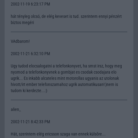
2002-11-19 6:23:17 PM
hát tényleg olcsó, de elég keveset is tud. szerintem ennyi pénzért
biztos megéri
VAdbarom!
2002-11-21 6:32:10 PM
Ugy tudod elocsalogatni a telefonkonyvet, ha smst irsz, hogy meg
nyomod a telefonkonyvnek a gombjat es csodak csodajara elo
ugrik... Es inkabb alcateles mint motorollas ugyanis az utolonak
hivott/irt ember telefonszamahoz ugrik automatikusan!:)nem is
tudom ki kerdezte...:)
alien_
2002-11-21 8:42:33 PM
Hát, szerintem elég ericsson szaga van ennek külsõre...