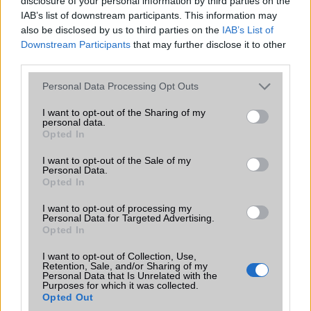
disclosure of your personal information by third parties on the
IAB’s list of downstream participants. This information may
also be disclosed by us to third parties on the
IAB’s List of
szeva
Downstream Participants
that may further disclose it to other
third parties.
2002-11-4 11:33:34 PM
Please note that this website/app uses one or more Google
Personal Data Processing Opt Outs
Droopy, akkor nem az vagy akire gondoltam:) Nem mondod télleg
services and may gather and store information including but
polifónikus? Ezt hol hallottad vagy olvastad? Vagy esetleg már
not limited to your visit or usage behaviour. You may click to
I want to opt-out of the Sharing of my
kipróbáltad?
personal data.
grant or deny consent to Google and its third-party tags to
Opted In
use your data for below specified purposes in below Google
consent section.
Droopy
I want to opt-out of the Sale of my
Personal Data.
Opted In
2002-11-5 10:28:06 AM
I want to opt-out of processing my
telebox.hu-n van róla egy részletes leirás, tuti hogy polifonikus. Ma
Personal Data for Targeted Advertising.
megyek kipróbálni a pgsm-hez, mert a wap-rol mindenki mást mond.
Opted In
MOndjuk én wap nélkül is megveszem, tesomnak jo lesz, neki ugyis
I want to opt-out of Collection, Use,
csak dumalni kell.
Retention, Sale, and/or Sharing of my
Personal Data that Is Unrelated with the
Purposes for which it was collected.
Opted Out
li