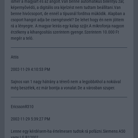
ismer a magyart és az angolt.Van benne automatikus billentyü zár,
képernyõvédö, a digitális ora kijelzést nem tudtam beállítani.Van
benne hivócsoport, de ennél a típusnál forditva müködik. Alapban a
csoport hangot adja be csengésnek!? De lehet hogy én nem jöttem
rá a lényegre. A magyar leirás egy kalap sz@r.A mikrofonja nagyon
érzékeny a kihangosítás szerintem gyenge.Szerintem 10.000 Ft
megér a teló.
Attis
2002-11-29 4:10:53 PM
Sajnos van 1 nagy hátrány a térerõ nem a legjobbAhol a nokiával
még beszélek, ez már bontja a vonalat.De a városban szuper.
EricssonR310
2002-11-29 5:39:27 PM
Lenne egy kérdésem-ha értelmesen tudtok rá pofázni.Siemens A50
vagy LG B1200?