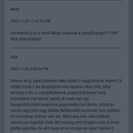
Misty
2002-11-28 11:47:20 PM
Szerintetek jó ez a telcsi?Mégis milyenek a csengõhangjai???Jók?
Nem dobozhangú?
Attis
2002-11-29 4:08:04 PM
Vettem én is, tapasztalataim:Akku nálam 3 napig birta de nekem 25-
30SMS és kb 2 óra beszélgetés volt naponta.Vibra erõs, néha
berezeg a ház is, csengõdallamok szuperek közepes hang
erösségüek.Van benne naptár, de csak napi egy
bejegyzést(születésnap,hivás,jegyzetelés) tud tárolni, választás
szerint vagy jelez vagy elküldi SMSbenSMS memoriát nem találtam
én normálisan tudtam vele írni. SMS hang nem változtatható,
viszont van legalább 30db SMS szöveg amit felajánl a teló.A menü
grafika gyerekes de akit zavar az ne nézegesse sokat.Nyelvet 2