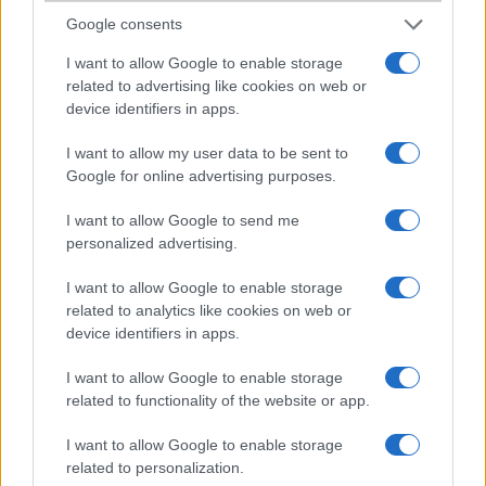
Google consents
2002-11-6 2:55:38 PM
I want to allow Google to enable storage
Most vettem 1-et,nekem tetszik.A csengõje pl.8 szólamú, de a
related to advertising like cookies on web or
dallamszerkesztõje 1 budi.Ilyet még nem is láttam nagyon
device identifiers in apps.
nehézkes.Viszont tényleg könnyû és az aksija is szupi.A menüje
megtanulható.Szerintem nem kellenek az elõitéletek :-).ennyi
I want to allow my user data to be sent to
Google for online advertising purposes.
li
I want to allow Google to send me
2002-11-6 2:57:10 PM
personalized advertising.
Ja ami a fenti képen látható kijelzõ az a valósághoz nem is hasonlít!
I want to allow Google to enable storage
related to analytics like cookies on web or
device identifiers in apps.
bee
I want to allow Google to enable storage
2002-11-6 9:20:14 PM
related to functionality of the website or app.
jobb a kijelzõje?
I want to allow Google to enable storage
related to personalization.