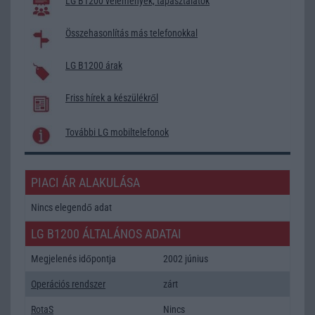
LG B1200 vélemények, tapasztalatok
Összehasonlítás más telefonokkal
LG B1200 árak
Friss hírek a készülékről
További LG mobiltelefonok
PIACI ÁR ALAKULÁSA
Nincs elegendő adat
LG B1200 ÁLTALÁNOS ADATAI
Megjelenés időpontja
2002 június
Operációs rendszer
zárt
RotaS
Nincs