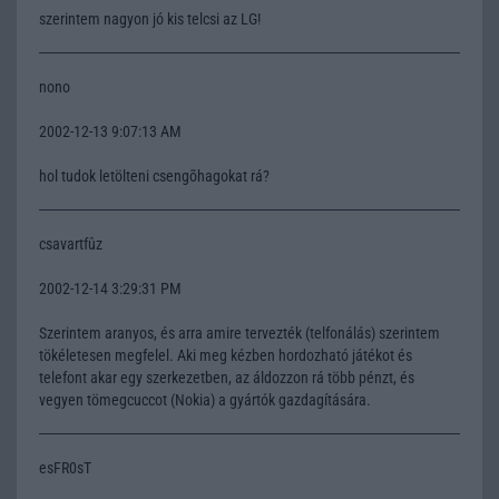
szerintem nagyon jó kis telcsi az LG!
nono
2002-12-13 9:07:13 AM
hol tudok letölteni csengõhagokat rá?
csavartfûz
2002-12-14 3:29:31 PM
Szerintem aranyos, és arra amire tervezték (telfonálás) szerintem
tökéletesen megfelel. Aki meg kézben hordozható játékot és
telefont akar egy szerkezetben, az áldozzon rá több pénzt, és
vegyen tömegcuccot (Nokia) a gyártók gazdagítására.
esFR0sT