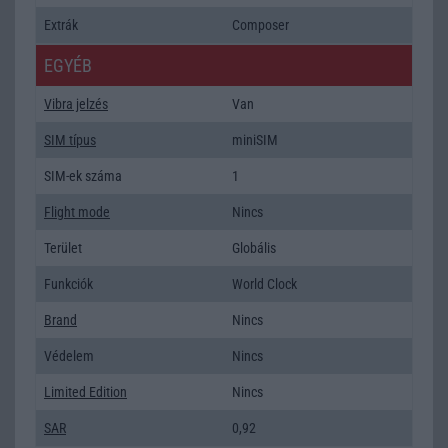
Extrák
Composer
EGYÉB
Vibra jelzés
Van
SIM típus
miniSIM
SIM-ek száma
1
Flight mode
Nincs
Terület
Globális
Funkciók
World Clock
Brand
Nincs
Védelem
Nincs
Limited Edition
Nincs
SAR
0,92