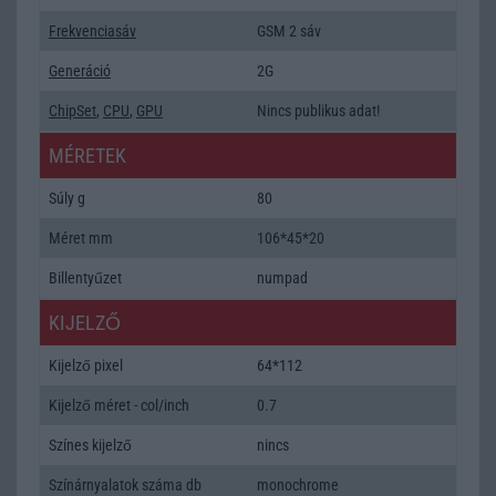
Frekvenciasáv
GSM 2 sáv
Generáció
2G
ChipSet
,
CPU
,
GPU
Nincs publikus adat!
MÉRETEK
Súly g
80
Méret mm
106*45*20
Billentyűzet
numpad
KIJELZŐ
Kijelző pixel
64*112
Kijelző méret - col/inch
0.7
Színes kijelző
nincs
Színárnyalatok száma db
monochrome