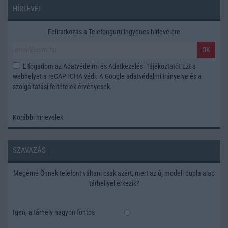
HÍRLEVÉL
Feliratkozás a Telefonguru ingyenes hírlevelére
OK
Elfogadom az
Adatvédelmi és Adatkezelési Tájékoztatót
Ezt a
webhelyet a reCAPTCHA védi. A Google
adatvédelmi irányelve
és a
szolgáltatási feltételek
érvényesek.
Korábbi hírlevelek
SZAVAZÁS
Megérné Önnek telefont váltani csak azért, mert az új modell dupla alap
tárhellyel érkezik?
Igen, a tárhely nagyon fontos