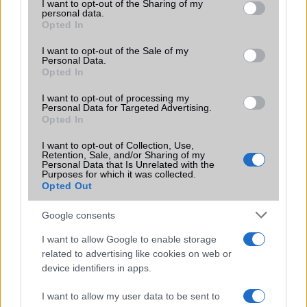
not limited to your visit or usage behaviour. You may click to
I want to opt-out of the Sharing of my
hazánkban, a véleményünket azért természetesen nagy mértékben
personal data.
grant or deny consent to Google and its third-party tags to
befolyásta a készülék ára. Ennek ellenére sok fontos apróságot nem
Opted In
use your data for below specified purposes in below Google
találtunk meg tesztelésünk során. Szoftvere nem stabil, nincs WAP és a
consent section.
többi már fent említett tulajdonság. Viszont azok számára, akik első
I want to opt-out of the Sale of my
Personal Data.
telefonjukat szeretnék megvásárolni, esetleg hosszú ideje nem követték a
Opted In
GSM divatot, azok maximálisan elégedettek lesznek ezzel a készülékkel.
Azoknak pedig akik második telefonként szeretnék üzemeltetni, szintén
I want to opt-out of processing my
boldogok lesznek a B1200-assal.
Personal Data for Targeted Advertising.
Opted In
Köszönjük az
Centrum GSM
(Teréz Udvar 1067 Budapest, Teréz krt. 23. Tel.:
I want to opt-out of Collection, Use,
06-20-379-4060) támogatását tesztünkhöz.
Retention, Sale, and/or Sharing of my
Nézze meg további tesztjeinket is!
Personal Data that Is Unrelated with the
Purposes for which it was collected.
Opted Out
Google consents
MOBILTELEFON MÁRKÁK
I want to allow Google to enable storage
related to advertising like cookies on web or
Apple
device identifiers in apps.
Honor
I want to allow my user data to be sent to