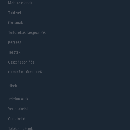
Mobiltelefonok
Tabletek
Okosórák
Tartozékok, kiegeszítők
Keresés
Tesztek
Összehasonlítás
Használati útmutatók
Hirek
Telefon Árak
Yettel akciók
One akciók
Telekom akciók