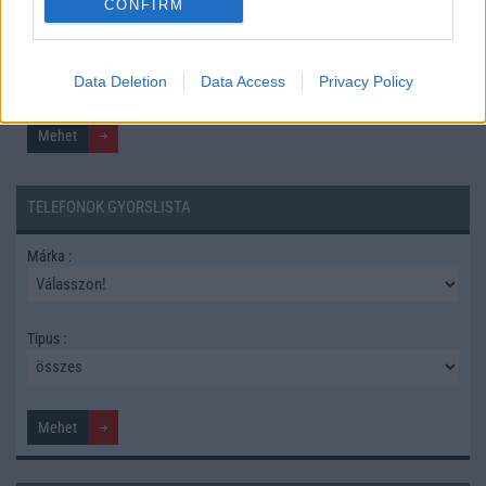
CONFIRM
Keressen a telefonboltok ajánlatai között!
Data Deletion
Data Access
Privacy Policy
TELEFONOK GYORSLISTA
Márka :
Tipus :