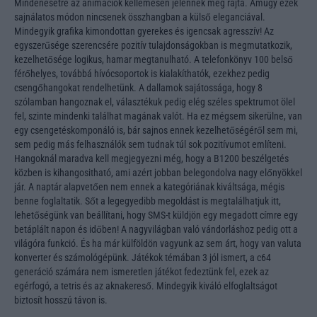
Mindenesetre az animációk kellemesen jelennek meg rajta. Amúgy ezek
sajnálatos módon nincsenek összhangban a külső eleganciával.
Mindegyik grafika kimondottan gyerekes és igencsak agresszív! Az
egyszerűsége szerencsére pozitív tulajdonságokban is megmutatkozik,
kezelhetősége logikus, hamar megtanulható. A telefonkönyv 100 belső
férőhelyes, továbbá hívócsoportok is kialakíthatók, ezekhez pedig
csengőhangokat rendelhetünk. A dallamok sajátossága, hogy 8
szólamban hangoznak el, választékuk pedig elég széles spektrumot ölel
fel, szinte mindenki találhat magának valót. Ha ez mégsem sikerülne, van
egy csengetéskomponáló is, bár sajnos ennek kezelhetőségéről sem mi,
sem pedig más felhasználók sem tudnak túl sok pozitívumot említeni.
Hangoknál maradva kell megjegyezni még, hogy a B1200 beszélgetés
közben is kihangositható, ami azért jobban belegondolva nagy előnyökkel
jár. A naptár alapvetően nem ennek a kategóriának kiváltsága, mégis
benne foglaltatik. Sőt a legegyedibb megoldást is megtalálhatjuk itt,
lehetőségünk van beállítani, hogy SMS-t küldjön egy megadott címre egy
betáplált napon és időben! A nagyvilágban való vándorláshoz pedig ott a
világóra funkció. És ha már külföldön vagyunk az sem árt, hogy van valuta
konverter és számológépünk. Játékok témában 3 jól ismert, a c64
generáció számára nem ismeretlen játékot fedeztünk fel, ezek az
egérfogó, a tetris és az aknakereső. Mindegyik kiváló elfoglaltságot
biztosít hosszú távon is.