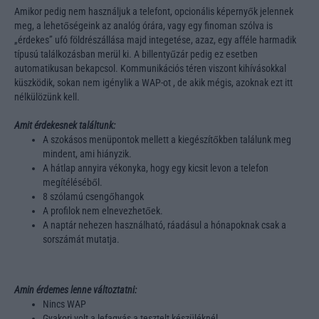
Amikor pedig nem használjuk a telefont, opcionális képernyők jelennek
meg, a lehetőségeink az analóg órára, vagy egy finoman szólva is
„érdekes” ufó földrészállása majd integetése, azaz, egy afféle harmadik
típusú találkozásban merül ki. A billentyűzár pedig ez esetben
automatikusan bekapcsol. Kommunikációs téren viszont kihívásokkal
küszködik, sokan nem igénylik a WAP-ot , de akik mégis, azoknak ezt itt
nélkülözünk kell.
Amit érdekesnek találtunk:
A szokásos menüpontok mellett a kiegészítőkben találunk meg
mindent, ami hiányzik.
A hátlap annyira vékonyka, hogy egy kicsit levon a telefon
megítéléséből.
8 szólamú csengőhangok
A profilok nem elnevezhetőek.
A naptár nehezen használható, ráadásul a hónapoknak csak a
sorszámát mutatja.
Amin érdemes lenne változtatni:
Nincs WAP
Gyakori volt a lefagyás a tesztelt készüléknél