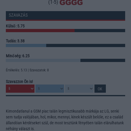
(1-5)
SZAVAZÁS
Külső: 5.75
Tudás: 3.38
Minőség: 6.25
Értékelés: 5.13 | Szavazatok: 8
Szavazzon Ön is!
Kimondatlanul a GSM piac talán legmisztikusabb márkája az LG, senki
sem tudja valójában, hol, mikor, mennyi, kinek készült belőle, ez a család
állandóan kérdéseket szül, de most tesztünk fényében talán elárulhatunk
néhány választ is.