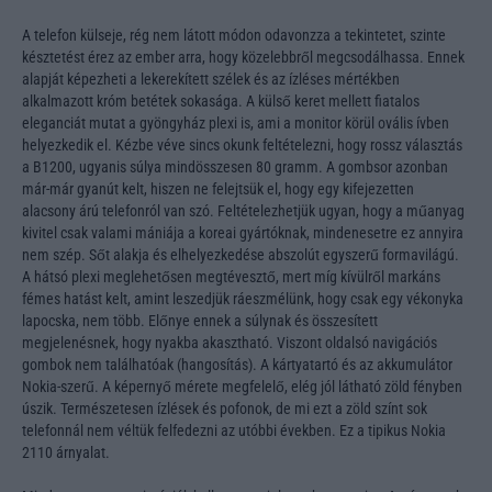
A telefon külseje, rég nem látott módon odavonzza a tekintetet, szinte
késztetést érez az ember arra, hogy közelebbről megcsodálhassa. Ennek
alapját képezheti a lekerekített szélek és az ízléses mértékben
alkalmazott króm betétek sokasága. A külső keret mellett fiatalos
eleganciát mutat a gyöngyház plexi is, ami a monitor körül ovális ívben
helyezkedik el. Kézbe véve sincs okunk feltételezni, hogy rossz választás
a B1200, ugyanis súlya mindösszesen 80 gramm. A gombsor azonban
már-már gyanút kelt, hiszen ne felejtsük el, hogy egy kifejezetten
alacsony árú telefonról van szó. Feltételezhetjük ugyan, hogy a műanyag
kivitel csak valami mániája a koreai gyártóknak, mindenesetre ez annyira
nem szép. Sőt alakja és elhelyezkedése abszolút egyszerű formavilágú.
A hátsó plexi meglehetősen megtévesztő, mert míg kívülről markáns
fémes hatást kelt, amint leszedjük ráeszmélünk, hogy csak egy vékonyka
lapocska, nem több. Előnye ennek a súlynak és összesített
megjelenésnek, hogy nyakba akasztható. Viszont oldalsó navigációs
gombok nem találhatóak (hangosítás). A kártyatartó és az akkumulátor
Nokia-szerű. A képernyő mérete megfelelő, elég jól látható zöld fényben
úszik. Természetesen ízlések és pofonok, de mi ezt a zöld színt sok
telefonnál nem véltük felfedezni az utóbbi években. Ez a tipikus Nokia
2110 árnyalat.