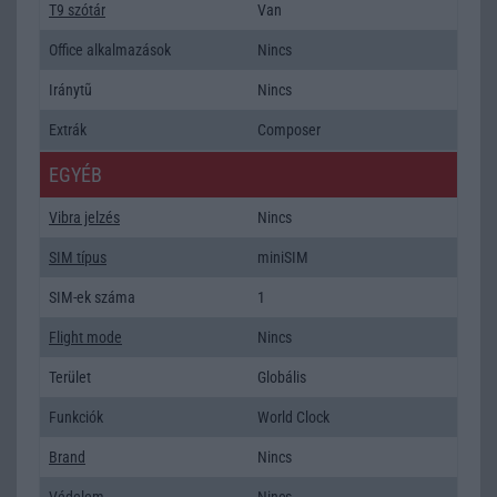
T9 szótár
Van
Office alkalmazások
Nincs
Iránytũ
Nincs
Extrák
Composer
EGYÉB
Vibra jelzés
Nincs
SIM típus
miniSIM
SIM-ek száma
1
Flight mode
Nincs
Terület
Globális
Funkciók
World Clock
Brand
Nincs
Védelem
Nincs