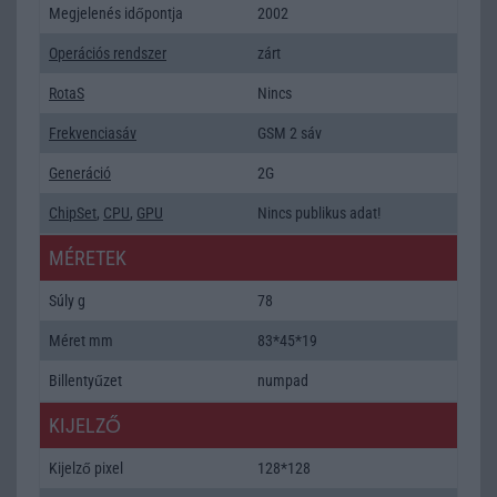
Megjelenés időpontja
2002
Operációs rendszer
zárt
RotaS
Nincs
Frekvenciasáv
GSM 2 sáv
Generáció
2G
ChipSet
,
CPU
,
GPU
Nincs publikus adat!
MÉRETEK
Súly g
78
Méret mm
83*45*19
Billentyűzet
numpad
KIJELZŐ
Kijelző pixel
128*128