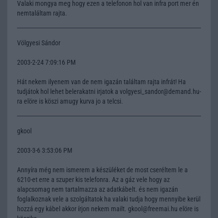
Valaki mongya meg hogy ezen a telefonon hol van infra port mer én
nemtaláltam rajta.
Völgyesi Sándor
2003-2-24 7:09:16 PM
Hát nekem ilyenem van de nem igazán találtam rajta infrát! Ha
tudjátok hol lehet belerakatni irjatok a volgyesi_sandor@demand.hu-
ra elöre is köszi amugy kurva jo a telcsi.
gkool
2003-3-6 3:53:06 PM
Annyíra még nem ismerem a készüléket de most cseréltem le a
6210-et erre a szuper kis telefonra. Az a gáz vele hogy az
alapcsomag nem tartalmazza az adatkábelt. és nem igazán
foglalkoznak vele a szolgáltatok ha valaki tudja hogy mennyibe kerül
hozzá egy kábel akkor írjon nekem mailt. gkool@freemai.hu elöre is