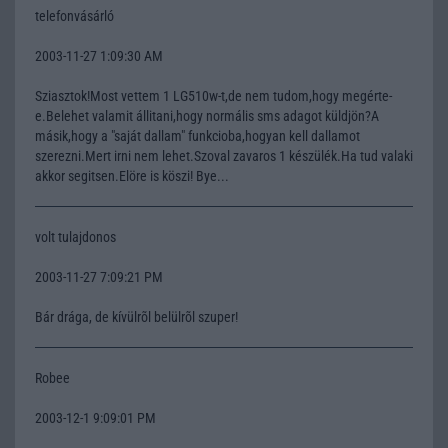
telefonvásárló
2003-11-27 1:09:30 AM
Sziasztok!Most vettem 1 LG510w-t,de nem tudom,hogy megérte-
e.Belehet valamit állitani,hogy normális sms adagot küldjön?A
másik,hogy a "saját dallam" funkcioba,hogyan kell dallamot
szerezni.Mert irni nem lehet.Szoval zavaros 1 készülék.Ha tud valaki
akkor segitsen.Elöre is köszi! Bye...
volt tulajdonos
2003-11-27 7:09:21 PM
Bár drága, de kívülrõl belülrõl szuper!
Robee
2003-12-1 9:09:01 PM