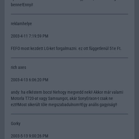
benne!Ennyi!
reklamhelye
2003-4-11 7:19:59 PM
FEFO most kezdett LG-ket forgalmazni. ez ott függetlenül 51e Ft.
rich axes
2003-4-13 6:06:20 PM
andy: ha elkéstem bocs! Nehogy megvedd neki! Akkor már valami
Motorla T720-at vagy Samsungot, akár SonyErixon-t csak ne
ezt!!Most sikerült tõle megszabadulnom!!Egy anális gagyiság!!
Gorky
2003-5-13 9:00:26 PM