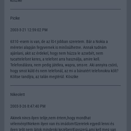
köszike
Picike
2003-3-21 12:59:02 PM
6310 -esem is van, de az lG-t jobban szeretem. Bár a Nokia a
méretei alapján fegyvernek is minõsülhetne. Annak tudnám
ajánlani, akit az érdekel, hogy nem húzza le azsebét, nem
tucattelefont keres, a telefont arra használja, amire kell.
Telefonálásra, nem pedig játékra, wapra, sms-re. Aki annyira csóró,
hogy smst küld és nem telefonál, az mi a bánatért telefonokra költ?
Költse tandíjra, az talán megtérül. Köszike
Nikeolett
2003-3-26 8:47:40 PM
Akinek nincs ilyen telije,nem értem,hogy mondhat
véleményt!Nekem ilyen van és imádom!Szeretek egyedi lenni és
ilyen telit nem látok mindenki kezében!Egyszerû,ami kell meg van