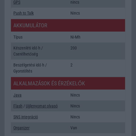
GPS
nincs
Push to Talk
Nincs
AKKUMULÁTOR
Típus
Ni-Mh
Készenléti idő h /
200
Cserélhetőség
Beszélgetési idő h /
2
Gyorstöltés
ALKALMAZÁSOK ÉS ÉRZÉKELŐK
Java
Nincs
Flash
/
Ujjlenyomat olvasó
Nincs
SNS integráció
Nincs
Organizer
Van