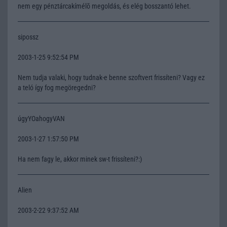
nem egy pénztárcakímélõ megoldás, és elég bosszantó lehet.
sipossz
2003-1-25 9:52:54 PM
Nem tudja valaki, hogy tudnak-e benne szoftvert frissíteni? Vagy ez
a teló így fog megöregedni?
úgyYOahogyVAN
2003-1-27 1:57:50 PM
Ha nem fagy le, akkor minek sw-t frissíteni?:)
Alien
2003-2-22 9:37:52 AM