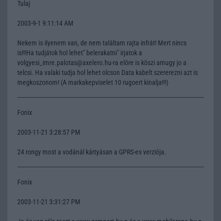
Tulaj
2003-9-1 9:11:14 AM
Nekem is ilyenem van, de nem találtam rajta infrát! Mert nincs
is!!!Ha tudjátok hol lehet" belerakatni" irjatok a
volgyesi_imre.palotas@axelero.hu-ra elöre is köszi amugy jo a
telcsi. Ha valaki tudja hol lehet olcson Data kabelt szererezni azt is
megkoszonom! (A markakepviselet 10 rugoert kinalja!!!)
Fonix
2003-11-21 3:28:57 PM
24 rongy most a vodánál kártyásan a GPRS-es verziója.
Fonix
2003-11-21 3:31:27 PM