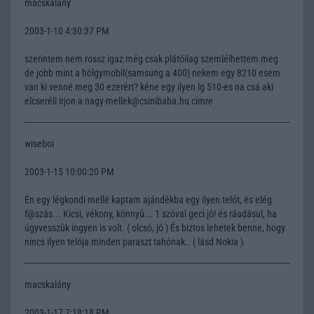
macskalány
2003-1-10 4:30:37 PM
szerintem nem rossz igaz még csak plátóilag szemlélhettem meg
de jobb mint a hölgymobil(samsung a 400) nekem egy 8210 esem
van ki venné meg 30 ezerért? kéne egy ilyen lg 510-es na csá aki
elcseréli irjon a nagy-mellek@csinibaba.hu címre
wiseboi
2003-1-15 10:00:20 PM
Én egy légkondi mellé kaptam ajándékba egy ilyen telót, és elég
f@szás... Kicsi, vékony, könnyû... 1 szóval geci jó! és ráadásul, ha
úgyvesszük ingyen is volt. ( olcsó, jó ) És biztos lehetek benne, hogy
nincs ilyen telója minden paraszt tahónak.. ( lásd Nokia )
macskalány
2003-1-17 7:18:18 PM