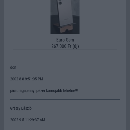
Euro Gsm
267.000 Ft (új)
don
2002-8-8 9:51:05 PM
pici,drága,ennyi pézér komojabb lehetne!!!
Grétsy László
2002-9-5 11:29:37 AM