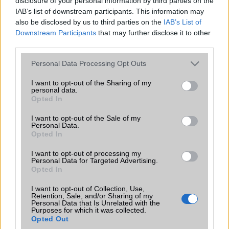
disclosure of your personal information by third parties on the
egy ilyen készüléke, hálás lennék! Tudom: akinaek Nokiája van az
IAB’s list of downstream participants. This information may
azt szeretei, akinek Ericsonja, az azt dícséri. Nekem most van mind
also be disclosed by us to third parties on the
IAB’s List of
a kettõ, de a T29s-emet lecseréljem-e? 60e Ft -originál...
Downstream Participants
that may further disclose it to other
third parties.
Please note that this website/app uses one or more Google
Logan
Personal Data Processing Opt Outs
services and may gather and store information including but
2002-11-3 3:27:41 AM
not limited to your visit or usage behaviour. You may click to
I want to opt-out of the Sharing of my
personal data.
grant or deny consent to Google and its third-party tags to
Opted In
Volt szerencsém kicsit közelebbröl megnézni és bazdmeg vmi
use your data for below specified purposes in below Google
kurvára bejövõs egy telefon. Beleszerelmesedtem egybõl. Csak hát
consent section.
I want to opt-out of the Sale of my
picit húzós az ára. Vékony,könnyü,nagyon dizájnos. A menü
Personal Data.
egyszerü,de nagyszerü. Ennyi pénzért tényleg tudhatna többet is,de
Opted In
nem zavar,mert egyszerüen kurvára rákattantam. ME45-öm van,de
I want to opt-out of processing my
le fogom cserélni. Ha vkit érdekel,kicsit olcsóbban Irjon
Personal Data for Targeted Advertising.
Tippancs@mailbox.hu. Zsirújjak és kártya függetlenek.
Opted In
I want to opt-out of Collection, Use,
cwick
Retention, Sale, and/or Sharing of my
Personal Data that Is Unrelated with the
Purposes for which it was collected.
2002-11-29 11:39:51 AM
Opted Out