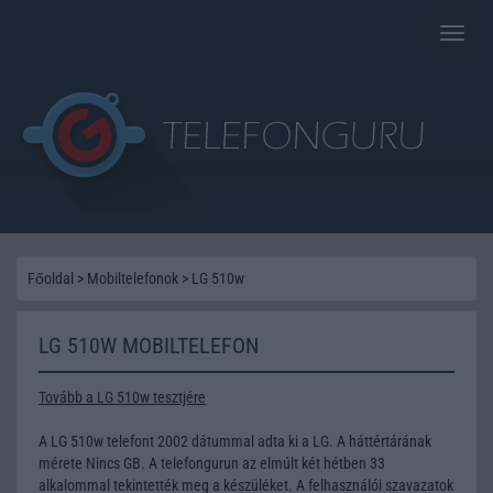
Toggle
naviga
Főoldal
>
Mobiltelefonok
>
LG 510w
LG 510W MOBILTELEFON
Tovább a LG 510w tesztjére
A LG 510w telefont 2002 dátummal adta ki a LG. A háttértárának
mérete Nincs GB. A telefongurun az elmúlt két hétben 33
alkalommal tekintették meg a készüléket. A felhasználói szavazatok