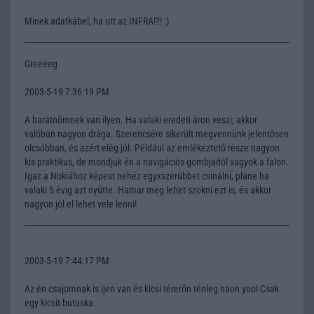
Minek adatkábel, ha ott az INFRA!?! :)
Greeeeg
2003-5-19 7:36:19 PM
A barátnõmnek van ilyen. Ha valaki eredeti áron veszi, akkor
valóban nagyon drága. Szerencsére sikerült megvennünk jelentõsen
olcsóbban, és azért elég jól. Például az emlékeztetõ része nagyon
kis praktikus, de mondjuk én a navigációs gombjaitól vagyok a falon.
Igaz a Nokiához képest nehéz egyxszerûbbet csinálni, pláne ha
valaki 5 évig azt nyûtte. Hamar meg lehet szokni ezt is, és akkor
nagyon jól el lehet vele lenni!
2003-5-19 7:44:17 PM
Az én csajomnak is ijen van és kicsi térerõn ténleg naon yoo! Csak
egy kicsit butuska.