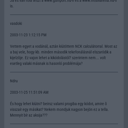
Ja és van róla teszt a www.gsmport.hu-n és a www.mobilarena.hu-n
is.
vasdoki
2003-11-23 1:12:15 PM
Vettem egyet a vodánál, aztán kiütöttem NCK calculátorral. Most az
a baj vele, hogy kb. minden második tekefonálásnál elszaródik a
kijelzõje. Ez vajon lehet a kikódolástól? szerintem nem... volt
esetleg valaki másnak is hasonló problémája?
Ndru
2003-11-25 11:51:09 AM
És hogy lehet kiütni? beirsz valami progiba egy kódot, amire õ
visszaír egy másikat? Nekem mondjuk nagyon bejön ez a tella.
Mennyit bír az aksija???