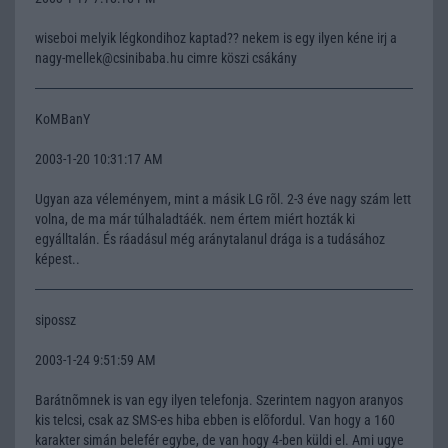
wiseboi melyik légkondihoz kaptad?? nekem is egy ilyen kéne irj a
nagy-mellek@csinibaba.hu cimre köszi csákány
KoMBanY
2003-1-20 10:31:17 AM
Ugyan aza véleményem, mint a másik LG rõl. 2-3 éve nagy szám lett
volna, de ma már túlhaladtáék. nem értem miért hozták ki
egyálltalán. És ráadásul még aránytalanul drága is a tudásához
képest..
sipossz
2003-1-24 9:51:59 AM
Barátnõmnek is van egy ilyen telefonja. Szerintem nagyon aranyos
kis telcsi, csak az SMS-es hiba ebben is elõfordul. Van hogy a 160
karakter simán belefér egybe, de van hogy 4-ben küldi el. Ami ugye