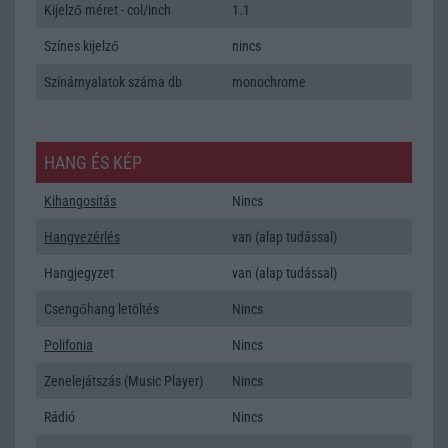
Kijelző méret - col/inch
1.1
Színes kijelző
nincs
Színárnyalatok száma db
monochrome
HANG ÉS KÉP
Kihangositás
Nincs
Hangvezérlés
van (alap tudással)
Hangjegyzet
van (alap tudással)
Csengőhang letöltés
Nincs
Polifonia
Nincs
Zenelejátszás (Music Player)
Nincs
Rádió
Nincs