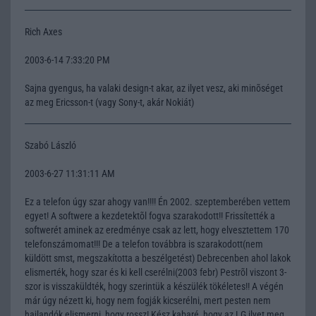
Rich Axes
2003-6-14 7:33:20 PM
Sajna gyengus, ha valaki design-t akar, az ilyet vesz, aki minõséget
az meg Ericsson-t (vagy Sony-t, akár Nokiát)
Szabó László
2003-6-27 11:31:11 AM
Ez a telefon úgy szar ahogy van!!!! Én 2002. szeptemberében vettem
egyet! A softwere a kezdetektõl fogva szarakodott!! Frissítették a
softwerét aminek az eredménye csak az lett, hogy elvesztettem 170
telefonszámomat!!! De a telefon továbbra is szarakodott(nem
küldött smst, megszakította a beszélgetést) Debrecenben ahol lakok
elismerték, hogy szar és ki kell cserélni(2003 febr) Pestrõl viszont 3-
szor is visszaküldték, hogy szerintük a készülék tökéletes!! A végén
már úgy nézett ki, hogy nem fogják kicserélni, mert pesten nem
hajlandók elismerni, hogy rossz! Kész kabaré, hogy az LG ilyet meg