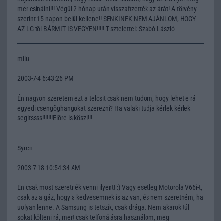
mer csinálni!!! Végül 2 hónap után visszafizették az árát! A törvény
szerint 15 napon belül kellene!! SENKINEK NEM AJÁNLOM, HOGY
AZ LG-tõl BÁRMIT IS VEGYEN!!!!! Tisztelettel: Szabó László
milu
2003-7-4 6:43:26 PM
Én nagyon szeretem ezt a telcsit csak nem tudom, hogy lehet e rá
egyedi csengõghangokat szerezni? Ha valaki tudja kérlek kérlek
segitssss!!!!!!!Elõre is köszi!!!
Syren
2003-7-18 10:54:34 AM
Én csak most szeretnék venni ilyent! :) Vagy esetleg Motorola V66i-t,
csak az a gáz, hogy a kedvesemnek is az van, és nem szeretném, ha
uolyan lenne. A Samsung is tetszik, csak drága. Nem akarok túl
sokat költeni rá, mert csak telfonálásra használom, meg