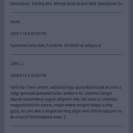
ébresztésre. Esetleg sms. Mennyi most az ára? Mail: syren@mac.hu
xterm
2003-7-18 6:40:34 PM
Aproneten neha latni, h hirdetik. 40-50000 az atlagos ar.
Zoller_J
2003-8-14 3:20:42 PM
Hy!Én kb 1 hete vettem.valószínû hogy spanyolbol hozták be,mert a
hölgy igencsak spanyolul hadar, amikor a tel. számhoz hangot
akarok csatolni!Meg vagyok elégedve vele, bár nincs az enyémbe
magyar!25000-ért vettem, ennyit nekem megért! Wapja is elég
gyors, és LiPo aksi is 4napot bír! meg végre nem t300-at nyúzom! na
kb ennyi:Ui:Telefonáljatok sokat: Z