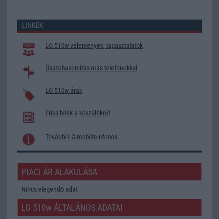
LINKEK
LG 510w vélemények, tapasztalatok
Összehasonlítás más telefonokkal
LG 510w árak
Friss hírek a készülékről
További LG mobiltelefonok
PIACI ÁR ALAKULÁSA
Nincs elegendő adat
LG 510w ÁLTALÁNOS ADATAI