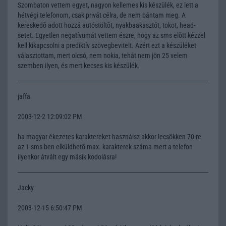
Szombaton vettem egyet, nagyon kellemes kis készülék, ez lett a
hétvégi telefonom, csak privát célra, de nem bántam meg. A
kereskedõ adott hozzá autóstöltõt, nyakbaakasztót, tokot, head-
setet. Egyetlen negatívumát vettem észre, hogy az sms elõtt kézzel
kell kikapcsolni a prediktív szövegbevitelt. Azért ezt a készüléket
választottam, mert olcsó, nem nokia, tehát nem jön 25 velem
szemben ilyen, és mert kecses kis készülék.
jaffa
2003-12-2 12:09:02 PM
ha magyar ékezetes karaktereket használsz akkor lecsökken 70-re
az 1 sms-ben elküldhetõ max. karakterek száma mert a telefon
ilyenkor átvált egy másik kodolásra!
Jacky
2003-12-15 6:50:47 PM