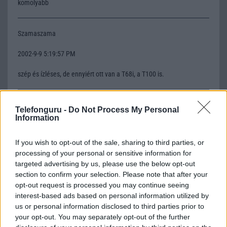
komolyabb
Szamaszama
2002-9-9 5:19:57 PM
szép és ízléses, de ennyiért ott van a T68i, a T100 is.
Master
Telefonguru -
Do Not Process My Personal
Information
2002-10-18 8:02:07 AM
If you wish to opt-out of the sale, sharing to third parties, or
Vékonka a drága!
processing of your personal or sensitive information for
targeted advertising by us, please use the below opt-out
section to confirm your selection. Please note that after your
Tomcat
opt-out request is processed you may continue seeing
interest-based ads based on personal information utilized by
2002-10-30 9:49:23 PM
us or personal information disclosed to third parties prior to
your opt-out. You may separately opt-out of the further
A vélemények érdekesek, csak hát... Vegyem vagy ne vegyem? Ha
valaki le tudná írni a tapasztalatát, mert már van neki, vagy volt neki