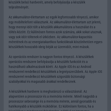
készülék belső hardverét, amely befolyásolja a készülék
teljesítményét.
Az akkumulátor-élettartam az egyik legfontosabb tényező, amikor
egy mobiltelefont választunk. Az akkumulátor-élettartam azt jelenti,
hogy mennyi időt tölt a készülék akkumulátora a használat és a
töltés között. Ez különösen fontos azok számára, akik sokat utaznak,
vagy sok időt töltenek el útközben. Az akkumulátor-kapacitás
méretének és az energiatakarékos funkcióknak köszönhetően egyes
készülékek hosszabb ideig bírják az üzemidőt, mint mások.
Az operációs rendszer is nagyon fontos tényező. A készülékek
operációs rendszere befolyásolja a készülék funkcióit és a
használható alkalmazások körét. Az Apple iOS és az Android
rendszerrel rendelkező készülékek a legnépszerűbbek. Az Apple iOS
rendszerrel rendelkező készülékek szigorúbb biztonsági
szabályokkal és magasabb árakkal rendelkeznek.
A készülékek hardvere is meghatározó a választásnál. Az
alapvetően a processzor és a memória mérete. Minél nagyobb a
processzor sebessége és a memória mérete, annál gyorsabb és
hatékonyabb a készülék működése. Ez különösen fontos, ha a