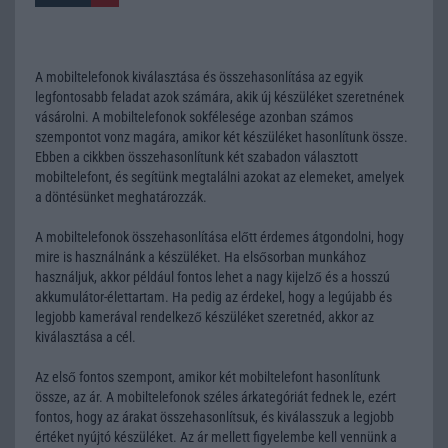
A mobiltelefonok kiválasztása és összehasonlítása az egyik
legfontosabb feladat azok számára, akik új készüléket szeretnének
vásárolni. A mobiltelefonok sokfélesége azonban számos
szempontot vonz magára, amikor két készüléket hasonlítunk össze.
Ebben a cikkben összehasonlítunk két szabadon választott
mobiltelefont, és segítünk megtalálni azokat az elemeket, amelyek
a döntésünket meghatározzák.
A mobiltelefonok összehasonlítása előtt érdemes átgondolni, hogy
mire is használnánk a készüléket. Ha elsősorban munkához
használjuk, akkor például fontos lehet a nagy kijelző és a hosszú
akkumulátor-élettartam. Ha pedig az érdekel, hogy a legújabb és
legjobb kamerával rendelkező készüléket szeretnéd, akkor az
kiválasztása a cél.
Az első fontos szempont, amikor két mobiltelefont hasonlítunk
össze, az ár. A mobiltelefonok széles árkategóriát fednek le, ezért
fontos, hogy az árakat összehasonlítsuk, és kiválasszuk a legjobb
értéket nyújtó készüléket. Az ár mellett figyelembe kell vennünk a