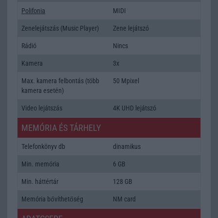
Polifonia
MIDI
Zenelejátszás (Music Player)
Zene lejátszó
Rádió
Nincs
Kamera
3x
Max. kamera felbontás (több
50 Mpixel
kamera esetén)
Video lejátszás
4K UHD lejátszó
MEMÓRIA ÉS TÁRHELY
Telefonkönyv db
dinamikus
Min. memória
6 GB
Min. háttértár
128 GB
Memória bővíthetőség
NM card