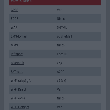
ADATCSERE
GPRS
Van
EDGE
Nincs
WAP
5HTML
EMS
/E-mail
push eMail
MMS
Nincs
Infraport
Face ID
Bluetooth
v5,x
B/T extra
A2DP
Wi-Fi (alap)
g/b
v6 (ax)
Wi-Fi Direct
Van
Wi-Fi extra
Nincs
Wi-Fi HotSpot
Van