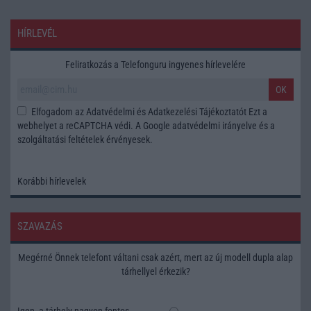
HÍRLEVÉL
Feliratkozás a Telefonguru ingyenes hírlevelére
OK
Elfogadom az
Adatvédelmi és Adatkezelési Tájékoztatót
Ezt a
webhelyet a reCAPTCHA védi. A Google
adatvédelmi irányelve
és a
szolgáltatási feltételek
érvényesek.
Korábbi hírlevelek
SZAVAZÁS
Megérné Önnek telefont váltani csak azért, mert az új modell dupla alap
tárhellyel érkezik?
Igen, a tárhely nagyon fontos