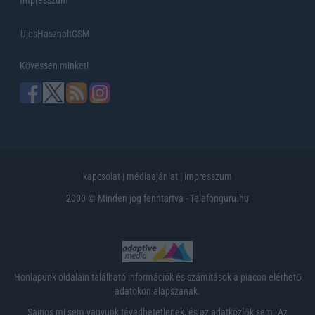
UjesHasznaltGSM
Kövessen minket!
kapcsolat
|
médiaajánlat
|
impresszum
2000 © Minden jog fenntartva - Telefonguru.hu
Honlapunk oldalain található információk és számítások a piacon elérhető
adatokon alapszanak.
Sajnos mi sem vagyunk tévedhetetlenek, és az adatközlők sem. Az