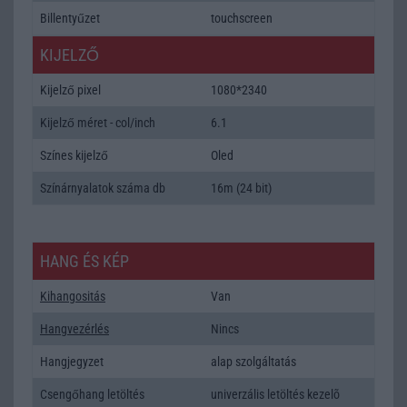
Billentyűzet
touchscreen
KIJELZŐ
Kijelző pixel
1080*2340
Kijelző méret - col/inch
6.1
Színes kijelző
Oled
Színárnyalatok száma db
16m (24 bit)
HANG ÉS KÉP
Kihangositás
Van
Hangvezérlés
Nincs
Hangjegyzet
alap szolgáltatás
Csengőhang letöltés
univerzális letöltés kezelõ