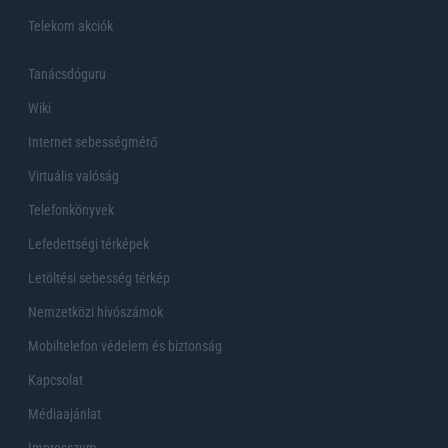
Telekom akciók
Tanácsdóguru
Wiki
Internet sebességmérő
Virtuális valóság
Telefonkönyvek
Lefedettségi térképek
Letöltési sebesség térkép
Nemzetközi hívószámok
Mobiltelefon védelem és biztonság
Kapcsolat
Médiaajánlat
Impresszum