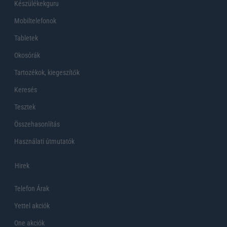
Készülékekguru
Mobiltelefonok
Tabletek
Okosórák
Tartozékok, kiegeszítők
Keresés
Tesztek
Összehasonlítás
Használati útmutatók
Hirek
Telefon Árak
Yettel akciók
One akciók