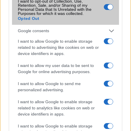
I want to opt-out of Collection, Use,
Retention, Sale, and/or Sharing of my
Flight mode
Van
Personal Data that Is Unrelated with the
Purposes for which it was collected.
Terület
Globális
Opted Out
Funkciók
Nincs "Google Play"
Google consents
szolgáltatás csomag rajta!
I want to allow Google to enable storage
Brand
2020
related to advertising like cookies on web or
device identifiers in apps.
Védelem
IP53
Limited Edition
Nincs
I want to allow my user data to be sent to
Google for online advertising purposes.
SAR
Nincs publikus adat!
N/A = Nincs adat. Legutóbbi frissítés: 2026-07-13 19:00:00
I want to allow Google to send me
personalized advertising.
I want to allow Google to enable storage
related to analytics like cookies on web or
device identifiers in apps.
I want to allow Google to enable storage
Új és Használt GSM kiemelt ajánlatok