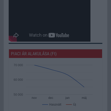
PIACI ÁR ALAKULÁSA (Ft)
70 000
60 000
50 000
nov
dec
jan
máj
Új
Használt