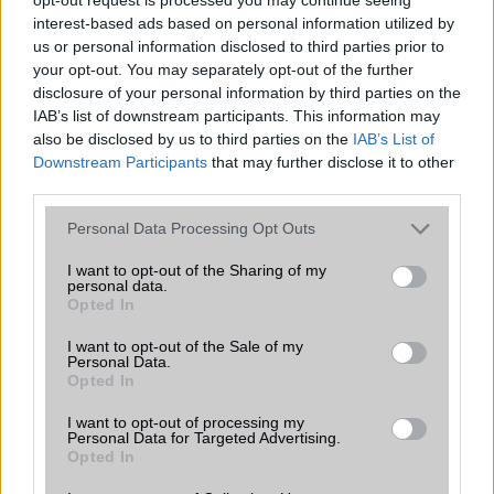
interest-based ads based on personal information utilized by
Java
Nincs
us or personal information disclosed to third parties prior to
your opt-out. You may separately opt-out of the further
Flash
/
Ujjlenyomat olvasó
Fingerprint sensor
disclosure of your personal information by third parties on the
SNS integráció
alap szolgáltatás
IAB’s list of downstream participants. This information may
also be disclosed by us to third parties on the
IAB’s List of
Organizer
alap szolgáltatás
Downstream Participants
that may further disclose it to other
third parties.
T9 szótár
alkalmazás független szótár
Please note that this website/app uses one or more Google
Personal Data Processing Opt Outs
Office alkalmazások
alap szolgáltatás
services and may gather and store information including but
not limited to your visit or usage behaviour. You may click to
I want to opt-out of the Sharing of my
Iránytũ
ecompass
personal data.
grant or deny consent to Google and its third-party tags to
Opted In
Extrák
Nincs
use your data for below specified purposes in below Google
consent section.
I want to opt-out of the Sale of my
EGYÉB
Personal Data.
Opted In
Vibra jelzés
alap szolgáltatás
I want to opt-out of processing my
SIM típus
Personal Data for Targeted Advertising.
nanoSIM
Opted In
SIM-ek száma
2