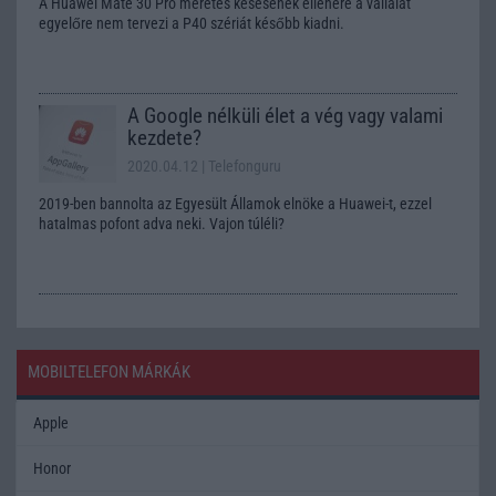
A Huawei Mate 30 Pro méretes késésének ellenére a vállalat
egyelőre nem tervezi a P40 szériát később kiadni.
A Google nélküli élet a vég vagy valami
kezdete?
2020.04.12
| Telefonguru
2019-ben bannolta az Egyesült Államok elnöke a Huawei-t, ezzel
hatalmas pofont adva neki. Vajon túléli?
MOBILTELEFON MÁRKÁK
Apple
Honor