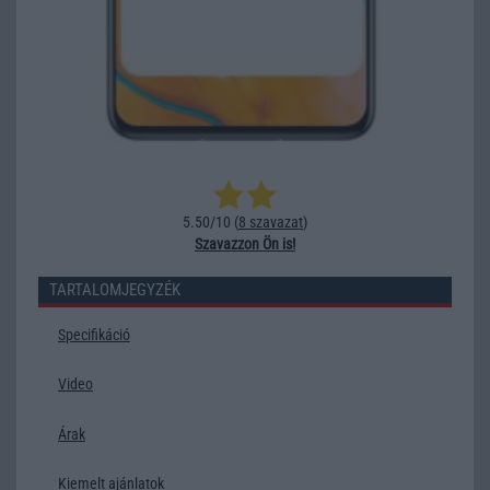
5.50/10 (
8 szavazat
)
Szavazzon Ön is!
TARTALOMJEGYZÉK
Specifikáció
Video
Árak
Kiemelt ajánlatok