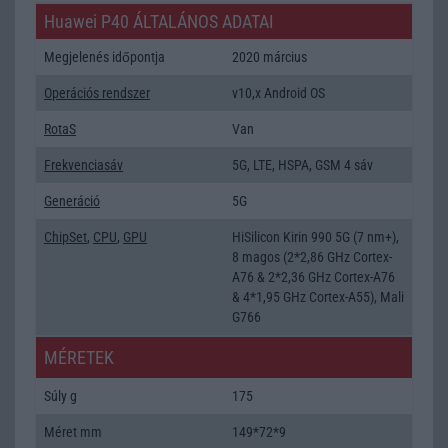
Huawei P40 ÁLTALÁNOS ADATAI
Megjelenés időpontja
2020 március
Operációs rendszer
v10,x Android OS
RotaS
Van
Frekvenciasáv
5G, LTE, HSPA, GSM 4 sáv
Generáció
5G
ChipSet
,
CPU
,
GPU
HiSilicon Kirin 990 5G (7 nm+),
8 magos (2*2,86 GHz Cortex-
A76 & 2*2,36 GHz Cortex-A76
& 4*1,95 GHz Cortex-A55), Mali
G766
MÉRETEK
Súly g
175
Méret mm
149*72*9