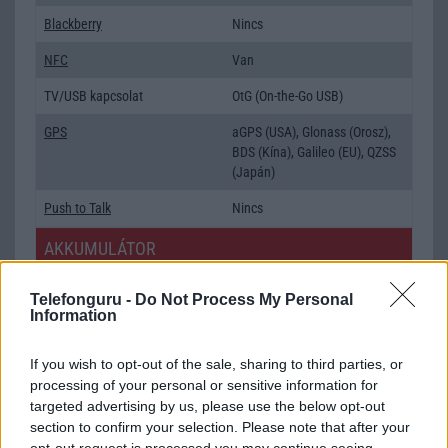
Blackberry
Nincs
NFC
Van
TV/USB kapcsolat
OtG (On-the-Go USB)
GPS
aGPS (USA), Glonass (Orosz),
BDS (Kína), Galileo (EU), QZSS
(Japán)
Push to Talk
Nincs
AKKUMULÁTOR
Típus
Li-Polimer
Telefonguru -
Do Not Process My Personal
Information
Készenléti idő h /
Az akkumulátor nem vehetõ ki!
Cserélhetőség
If you wish to opt-out of the sale, sharing to third parties, or
Beszélgetési idő h /
Gyorstöltésre alkalmas
processing of your personal or sensitive information for
Gyorstöltés
targeted advertising by us, please use the below opt-out
section to confirm your selection. Please note that after your
ALKALMAZÁSOK ÉS ÉRZÉKELŐK
opt-out request is processed you may continue seeing