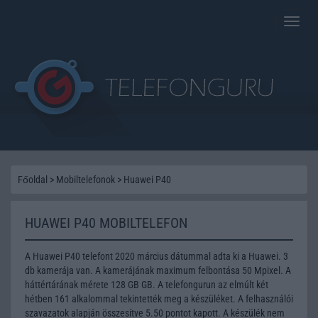
Toggle
naviga
Főoldal
>
Mobiltelefonok
>
Huawei P40
HUAWEI P40 MOBILTELEFON
A Huawei P40 telefont 2020 március dátummal adta ki a Huawei. 3
db kamerája van. A kamerájának maximum felbontása 50 Mpixel. A
háttértárának mérete 128 GB GB. A telefongurun az elmúlt két
hétben 161 alkalommal tekintették meg a készüléket. A felhasználói
szavazatok alapján összesítve 5.50 pontot kapott. A készülék nem