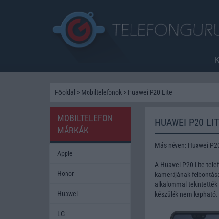
Főoldal
>
Mobiltelefonok
>
Huawei P20 Lite
MOBILTELEFON
HUAWEI P20 LI
MÁRKÁK
Más néven: Huawei P2
Apple
A Huawei P20 Lite tele
Honor
kamerájának felbontása 
alkalommal tekintették 
Huawei
készülék nem kapható.
LG