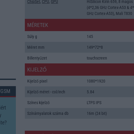
ChipSet
,
CPU
,
GPU
HiSilicon Kirin 659, 8 magos
(4*2,36 GHz Cortex-A53 & 4*
GHz Cortex-A53), Mali T830
MÉRETEK
Súly g
145
Méret mm
149*72*8
Billentyűzet
touchscreen
KIJELZŐ
Kijelző pixel
1080*1920
TGSM
Kijelző méret - col/inch
5.84
Színes kijelző
LTPS IPS
ért
Színárnyalatok száma db
16m (24 bit)
y
te?