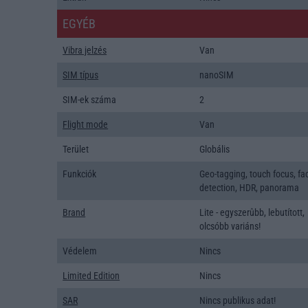
EGYÉB
Vibra jelzés
Van
SIM típus
nanoSIM
SIM-ek száma
2
Flight mode
Van
Terület
Globális
Funkciók
Geo-tagging, touch focus, fa
detection, HDR, panorama
Brand
Lite - egyszerûbb, lebutított,
olcsóbb variáns!
Védelem
Nincs
Limited Edition
Nincs
SAR
Nincs publikus adat!