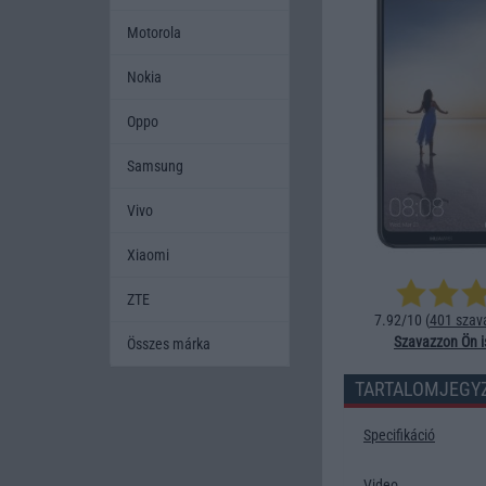
Motorola
Nokia
Oppo
Samsung
Vivo
Xiaomi
ZTE
7.92/10 (
401 szav
Szavazzon Ön i
Összes márka
TARTALOMJEGY
Specifikáció
Video