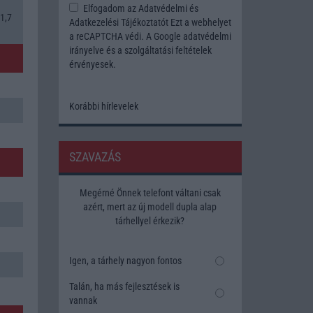
Elfogadom az
Adatvédelmi és
1,7
Adatkezelési Tájékoztatót
Ezt a webhelyet
a reCAPTCHA védi. A Google
adatvédelmi
irányelve
és a
szolgáltatási feltételek
érvényesek.
Korábbi hírlevelek
SZAVAZÁS
Megérné Önnek telefont váltani csak
azért, mert az új modell dupla alap
tárhellyel érkezik?
Igen, a tárhely nagyon fontos
Talán, ha más fejlesztések is
vannak