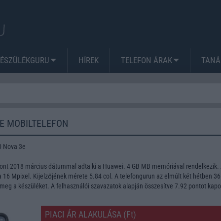
KÉSZÜLÉKGURU
HÍREK
TELEFON ÁRAK
TANÁ
TE MOBILTELEFON
0 Nova 3e
font 2018 március dátummal adta ki a Huawei. 4 GB MB memóriával rendelkezik.
16 Mpixel. Kijelzőjének mérete 5.84 col. A telefongurun az elmúlt két hétben 3
meg a készüléket. A felhasználói szavazatok alapján összesítve 7.92 pontot kapo
PIACI ÁR ALAKULÁSA (Ft)