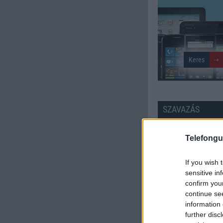
SZAVAZÁS
Külső: 8.14
Telefongu
Tudás: 7.72
If you wish 
sensitive in
Minőség: 7.88
confirm you
continue se
information 
Értékelés: 7.92 | Szavazato
further disc