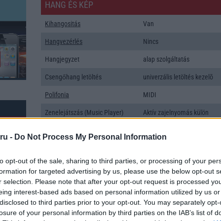
HANG ÉS KÉP
Kihangositás
Van
Hangvezérlés
Nincs
Hangjegyzet
alap szolgáltatás
Csengőhang letöltés
univerzális letöltés kezelõ
Polifonia
MIDI
Zenelejátszás (Music Player)
Aktív zajelnyomás külön
mikrofonnal!
ru -
Do Not Process My Personal Information
Rádió
sztereó
Kamera
2x
to opt-out of the sale, sharing to third parties, or processing of your per
formation for targeted advertising by us, please use the below opt-out s
Max. kamera felbontás (több
16 Mpixel
r selection. Please note that after your opt-out request is processed y
kamera esetén)
eing interest-based ads based on personal information utilized by us or
disclosed to third parties prior to your opt-out. You may separately opt-
k: 401
Video lejátszás
1080p HD lejátszó
losure of your personal information by third parties on the IAB’s list of