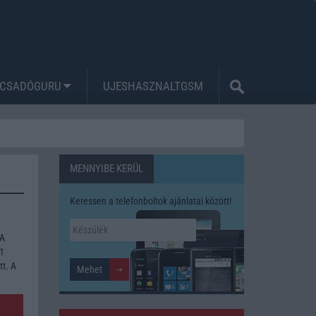
CSADÓGURU
UJESHASZNALTGSM
MENNYIBE KERÜL
Keressen a telefonboltok ajánlatai között!
 A
61
tt. A