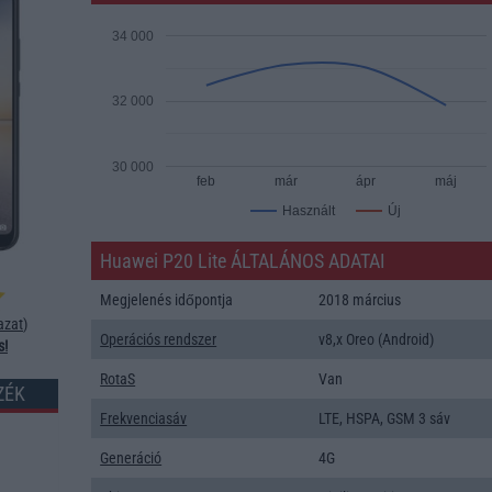
34 000
32 000
30 000
feb
már
ápr
máj
Új
Használt
Huawei P20 Lite ÁLTALÁNOS ADATAI
Megjelenés időpontja
2018 március
azat
)
Operációs rendszer
v8,x Oreo (Android)
s!
RotaS
Van
ZÉK
Frekvenciasáv
LTE, HSPA, GSM 3 sáv
Generáció
4G