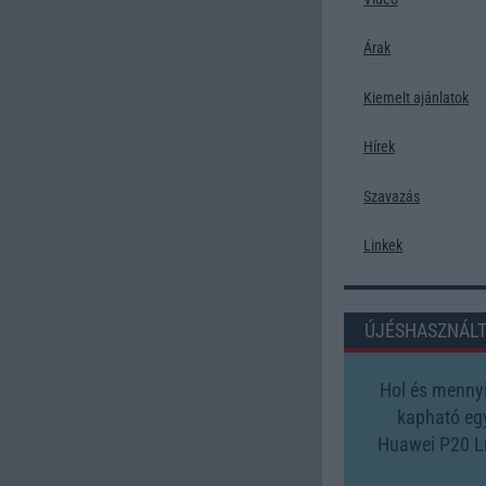
Árak
Kiemelt ajánlatok
Hírek
Szavazás
Linkek
ÚJÉSHASZNÁL
Hol és mennyi
kapható eg
Huawei P20 Li