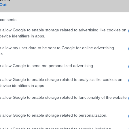
Out
wei
B/T extra
A2DP
ok
Wi-Fi (alap)
g/b
v4 (n)
consents
Wi-Fi Direct
Van
o allow Google to enable storage related to advertising like cookies on
evice identifiers in apps.
Wi-Fi extra
Nincs
o allow my user data to be sent to Google for online advertising
Wi-Fi HotSpot
Van
s.
Blackberry
Nincs
to allow Google to send me personalized advertising.
NFC
Van
o allow Google to enable storage related to analytics like cookies on
TV/USB kapcsolat
Nincs
evice identifiers in apps.
GPS
aGPS (USA), Glonass (Orosz)
o allow Google to enable storage related to functionality of the website
Push to Talk
Nincs
AKKUMULÁTOR
o allow Google to enable storage related to personalization.
Típus
Li-Polimer
o allow Google to enable storage related to security, including