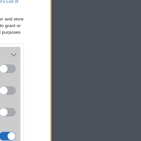
B’s List of
er and store
to grant or
ed purposes