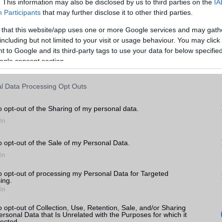
MEMÓRIA ÉS TÁRHELY
. This information may also be disclosed by us to third parties on the
IA
Participants
that may further disclose it to other third parties.
Telefonkönyv db
dinamikus
 that this website/app uses one or more Google services and may gath
Min. memória
4 GB
including but not limited to your visit or usage behaviour. You may click 
 to Google and its third-party tags to use your data for below specifi
Min. háttértár
64 GB
ogle consent section.
ite
Memória bővíthetőség
T-Flash/microSD
l Data Processing Opt Outs
k
ADATCSERE
o opt-out of the Sharing of my personal data.
tás
GPRS
Van
kkal
In
EDGE
Van
ite
o opt-out of the Sale of my Personal Data.
WAP
5HTML
In
EMS
/E-mail
push eMail
to opt-out of processing my Personal Data for Targeted
ing.
MMS
Nincs
In
Infraport
Nincs
o opt-out of Collection, Use, Retention, Sale, and/or Sharing
ersonal Data that Is Unrelated with the Purposes for which it
Bluetooth
v4,x
lected.