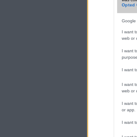
Opted 
További Hua
mobiltelefon
Google 
I want t
VIDEO
web or d
I want t
purpose
I want 
I want t
web or d
I want t
or app.
I want t
I want t