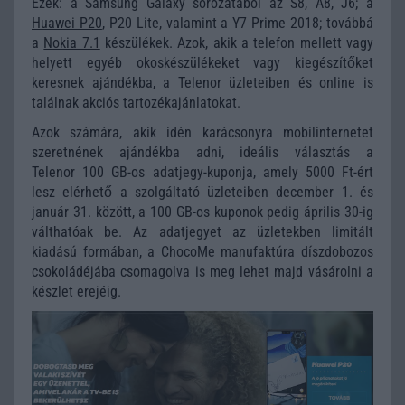
Ezek: a Samsung Galaxy sorozatából az S8, A8, J6; a
Huawei P20
, P20 Lite, valamint a Y7 Prime 2018; továbbá
a
Nokia 7.1
készülékek. Azok, akik a telefon mellett vagy
helyett egyéb okoskészülékeket vagy kiegészítőket
keresnek ajándékba, a Telenor üzleteiben és online is
találnak akciós tartozékajánlatokat.
Azok számára, akik idén karácsonyra mobilinternetet
szeretnének ajándékba adni, ideális választás a
Telenor 100 GB-os adatjegy-kuponja, amely 5000 Ft-ért
lesz elérhető a szolgáltató üzleteiben december 1. és
január 31. között, a 100 GB-os kuponok pedig április 30-ig
válthatóak be. Az adatjegyet az üzletekben limitált
kiadású formában, a ChocoMe manufaktúra díszdobozos
csokoládéjába csomagolva is meg lehet majd vásárolni a
készlet erejéig.