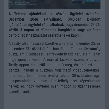
A Telenor ajándékkal is készült ügyfelei számára.
December 20-ig aktiválható, SMS-ben kiküldött
ajánlatában ügyfelei választhatnak, hogy december 24-26.
között 3 napon át díjmentes hanghívást vagy korlátlan
belföldi adathasználatot szeretnének-e kapni.
A Taxify alkalmazással karöltve a Telenor november 25. és
december 23. között útjára bocsátja a
Telenor jókívánság
busz
t, amit Budapest legfrekventáltabb területein lehet
majd igénybe venni. A normál taxiként üzemelő busz a
Taxify appon keresztül rendelhető meg, és az útért nem
pénzzel, hanem a buszban rögzíthető videóüzenetekkel
lehet majd fizetni. Ezen kívül a Telenor 30 üzletében egy-
egy postaládát, valamint előre felbélyegzett képeslapokat
helyez el, hogy ügyfelei ilyen módon is üzenhessenek
szeretteiknek.