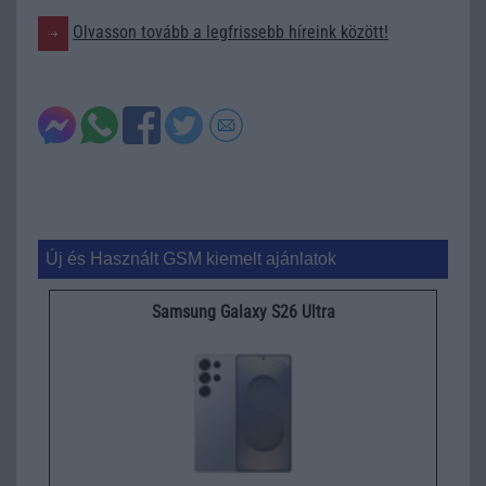
Olvasson tovább a legfrissebb híreink között!
Új és Használt GSM kiemelt ajánlatok
Samsung Galaxy S26 Ultra