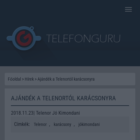
Toggle
naviga
Főoldal
>
Hírek
>
Ajándék a Telenortól karácsonyra
AJÁNDÉK A TELENORTÓL KARÁCSONYRA
2018.11.23| Telenor Jó Kimondani
Címkék:
,
,
Telenor
karácsony
jókimondani