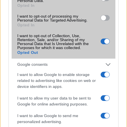
Personal Data.
iPhone 18 bemutató dátum - ekkor
Opted In
rántja le a leplet az Apple az új
csúcsmobilokról
I want to opt-out of processing my
Personal Data for Targeted Advertising.
2026.06.29
| Phone Arena
Opted In
A szeptemberi eseményen az iPhone 18 Pro modellek
mellett a régóta pletykált hajlítható iPhone Ultra is
I want to opt-out of Collection, Use,
bemutatkozhat, miközben az áremelésekről szóló
Retention, Sale, and/or Sharing of my
Personal Data that Is Unrelated with the
találgatások továbbra is beárnyékolják a rajtot.
Purposes for which it was collected.
Opted Out
Az Android rejtett automatizmusai: hat
funkció, amely észrevétlenül könnyíti
Google consents
meg a mindennapokat
I want to allow Google to enable storage
2026.06.14
| Android Police
related to advertising like cookies on web or
Sok felhasználó külön alkalmazásokra esküszik, pedig az
device identifiers in apps.
Android már évek óta olyan intelligens funkciókat kínál,
amelyek maguktól dolgoznak a háttérben.
I want to allow my user data to be sent to
Google for online advertising purposes.
Ez a rejtett Samsung funkció teljesen
megváltoztatja a mobilhasználatot –
I want to allow Google to send me
sokan mégsem tudnak róla
personalized advertising.
2026.07.12
| Android Central