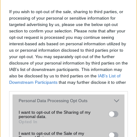
If you wish to opt-out of the sale, sharing to third parties, or
processing of your personal or sensitive information for
targeted advertising by us, please use the below opt-out
section to confirm your selection. Please note that after your
Nelly GSM
opt-out request is processed you may continue seeing
245.000 Ft (használt)
interest-based ads based on personal information utilized by
us or personal information disclosed to third parties prior to
your opt-out. You may separately opt-out of the further
disclosure of your personal information by third parties on the
IAB’s list of downstream participants. This information may
also be disclosed by us to third parties on the
IAB’s List of
Számos népszerű Samsung Galaxy
készülék kimarad a One UI 9
Downstream Participants
that may further disclose it to other
frissítésből – itt a lista az érintett
third parties.
modellekről
Please note that this website/app uses one or more Google
Personal Data Processing Opt Outs
2026.06.30
| Phone Arena
services and may gather and store information including but
A One UI 9 érkezése új mesterséges intelligencia-
not limited to your visit or usage behaviour. You may click to
I want to opt-out of the Sharing of my
funkciókat és továbbfejlesztett kezelőfelületet hoz,
personal data.
grant or deny consent to Google and its third-party tags to
azonban több korábbi csúcskategóriás és középkategóriás
Opted In
use your data for below specified purposes in below Google
Galaxy készülék számára ez lesz az út vége.
consent section.
I want to opt-out of the Sale of my