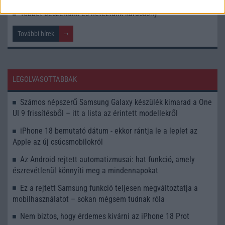
Többet beszéltünk és neteztünk karácsony
További hírek
LEGOLVASOTTABBAK
Számos népszerű Samsung Galaxy készülék kimarad a One
UI 9 frissítésből – itt a lista az érintett modellekről
iPhone 18 bemutató dátum - ekkor rántja le a leplet az
Apple az új csúcsmobilokról
Az Android rejtett automatizmusai: hat funkció, amely
észrevétlenül könnyíti meg a mindennapokat
Ez a rejtett Samsung funkció teljesen megváltoztatja a
mobilhasználatot – sokan mégsem tudnak róla
Nem biztos, hogy érdemes kivárni az iPhone 18 Prot