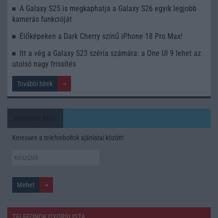
A Galaxy S25 is megkaphatja a Galaxy S26 egyik legjobb
kamerás funkcióját
Élőképeken a Dark Cherry színű iPhone 18 Pro Max!
Itt a vég a Galaxy S23 széria számára: a One UI 9 lehet az
utolsó nagy frissítés
További hírek
Mennyibe kerül
Keressen a telefonboltok ajánlatai között!
TELEFONOK GYORSLISTA