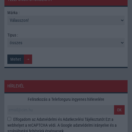
Márka :
Tipus :
HÍRLEVÉL
Feliratkozás a Telefonguru ingyenes hírlevelére
OK
Elfogadom az
Adatvédelmi és Adatkezelési Tájékoztatót
Ezt a
webhelyet a reCAPTCHA védi. A Google
adatvédelmi irányelve
és a
szolgáltatási feltételek
érvényesek.