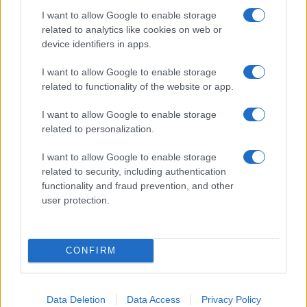
Az Edge Panel az egyik leghasznosabb funkció, amely
I want to allow Google to enable storage
jelentősen felgyorsítja a mindennapi használatot,
related to analytics like cookies on web or
miközben a Pixel telefonokból továbbra is hiányzik.
device identifiers in apps.
I want to allow Google to enable storage
related to functionality of the website or app.
I want to allow Google to enable storage
KAPCSOLÓDÓ HÍREK
related to personalization.
I want to allow Google to enable storage
Telenor karácsonyi akció
related to security, including authentication
13 ezer ügyfél megszabadul a hűségtől
functionality and fraud prevention, and other
user protection.
Mi alapján választasz új telefont?
Szerezd meg a karácsonyi ajándékod a Telenortól
CONFIRM
A Telenorosok is mobilneten köszöntöttek az ünnepek alatt
Itt a Telenor karácsonyi ajánlata
Data Deletion
Data Access
Privacy Policy
Aktiváld a Telenor ajándék 100GB-ját!