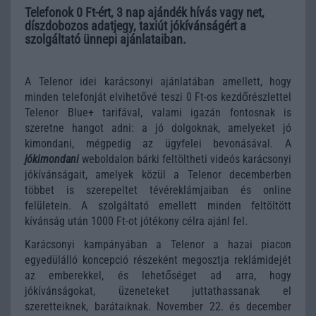
Telefonok 0 Ft-ért, 3 nap ajándék hívás vagy net,
díszdobozos adatjegy, taxiút jókívánságért a
szolgáltató ünnepi ajánlataiban.
A Telenor idei karácsonyi ajánlatában amellett, hogy
minden telefonját elvihetővé teszi 0 Ft-os kezdőrészlettel
Telenor Blue+ tarifával, valami igazán fontosnak is
szeretne hangot adni: a jó dolgoknak, amelyeket jó
kimondani, mégpedig az ügyfelei bevonásával. A
jókimondani
weboldalon bárki feltöltheti videós karácsonyi
jókívánságait, amelyek közül a Telenor decemberben
többet is szerepeltet tévéreklámjaiban és online
felületein. A szolgáltató emellett minden feltöltött
kívánság után 1000 Ft-ot jótékony célra ajánl fel.
Karácsonyi kampányában a Telenor a hazai piacon
egyedülálló koncepció részeként megosztja reklámidejét
az emberekkel, és lehetőséget ad arra, hogy
jókívánságokat, üzeneteket juttathassanak el
szeretteiknek, barátaiknak. November 22. és december