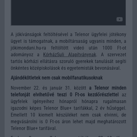
A jókívánságok feltöltésével a Telenor ügyfelei jótékony
ügyet is támogatnak, a mobiltársaság ugyanis minden, a
jókimondani.hu-ra feltöltött videó után 1000 Ft-ot
adományoz a
KórházSuli Alapítványnak
. A szervezet
tartós kórházi ellátásra szoruló gyerekek tanulását segíti
önkéntes középiskolások és egyetemisták bevonásával.
Ajándékötletek nem csak mobilfanatikusoknak
November 22. és január 31. között
a Telenor minden
telefonját elvihetővé teszi 0 Ft-os kezdőrészlettel
az
ügyfelek igényeihez hónapról hónapra rugalmasan
igazodni képes Telenor Blue+ tarifákkal, 2 év hűséggel.
Emellett 10 kiemelt készüléket nem csak elvinni, de
megvásárolni is 0 Ft-os áron lehet majd meghatározott
Telenor Blue+ tarifával.