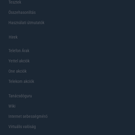
Tesztek
Összehasonlítás
Használati útmutatók
Hirek
Telefon Árak
Yettel akciók
One akciók
Telekom akciók
Tanácsdóguru
Wiki
Internet sebességmérő
Virtuális valóság