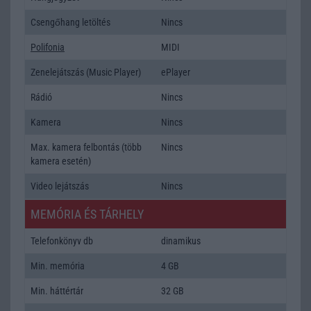
Csengőhang letöltés
Nincs
Polifonia
MIDI
Zenelejátszás (Music Player)
ePlayer
Rádió
Nincs
Kamera
Nincs
Max. kamera felbontás (több
Nincs
kamera esetén)
Video lejátszás
Nincs
MEMÓRIA ÉS TÁRHELY
Telefonkönyv db
dinamikus
Min. memória
4 GB
Min. háttértár
32 GB