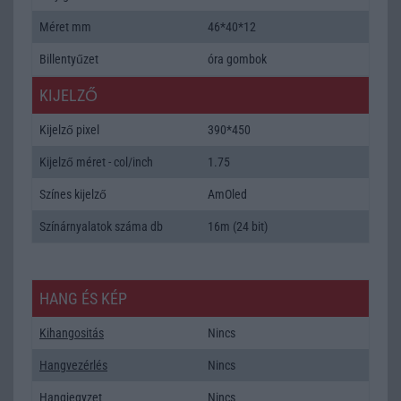
Méret mm
46*40*12
Billentyűzet
óra gombok
KIJELZŐ
Kijelző pixel
390*450
Kijelző méret - col/inch
1.75
Színes kijelző
AmOled
Színárnyalatok száma db
16m (24 bit)
HANG ÉS KÉP
Kihangositás
Nincs
Hangvezérlés
Nincs
Hangjegyzet
Nincs