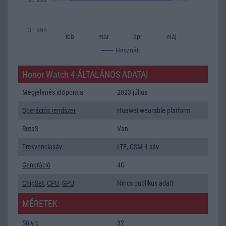
31 998
feb
már
ápr
máj
Használt
Honor Watch 4 ÁLTALÁNOS ADATAI
Megjelenés időpontja
2023 július
Operációs rendszer
Huawei wearable platform
RotaS
Van
Frekvenciasáv
LTE, GSM 4 sáv
Generáció
4G
ChipSet
,
CPU
,
GPU
Nincs publikus adat!
MÉRETEK
Súly g
32