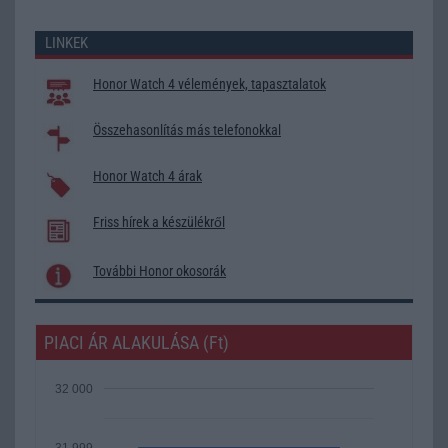
LINKEK
Honor Watch 4 vélemények, tapasztalatok
Összehasonlítás más telefonokkal
Honor Watch 4 árak
Friss hírek a készülékről
További Honor okosorák
PIACI ÁR ALAKULÁSA (Ft)
32 000
31 999