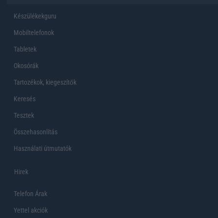
Készülékekguru
Mobiltelefonok
Tabletek
Okosórák
Tartozékok, kiegeszítők
Keresés
Tesztek
Összehasonlítás
Használati útmutatók
Hirek
Telefon Árak
Yettel akciók