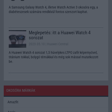
A Samsung Galaxy Watch 4, illetve Watch Active 3 okosóra egy, a
diabéteszesek számára rendkívül fontos szenzort kaphat.
Meglepetés: itt a Huawei Watch 4
sorozat
2023.05.10
| Huawei Central
A Huawei Watch 4 sorozat 1,5 hüvelykes LTPO zafír képernyővel,
titánium tokkal, bolygó témákkal és még sok mással mutatkozott
be.
OKOSÓRA MÁRKÁK
Amazfit