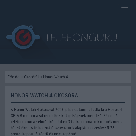
Toggle
naviga
Főoldal
>
Okosórák
>
Honor Watch 4
HONOR WATCH 4 OKOSÓRA
A Honor Watch 4 okosórát 2023 július dátummal adta ki a Honor. 4
GB MB memóriával rendelkezik. Kijelzőjének mérete 1.75 col. A
telefongurun az elmúlt két hétben 71 alkalommal tekintették meg a
készüléket. A felhasználói szavazatok alapján összesítve 5.78
pontot kapott. A készülék nem kapható.