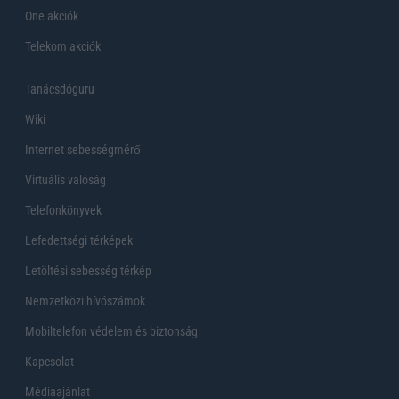
One akciók
Telekom akciók
Tanácsdóguru
Wiki
Internet sebességmérő
Virtuális valóság
Telefonkönyvek
Lefedettségi térképek
Letöltési sebesség térkép
Nemzetközi hívószámok
Mobiltelefon védelem és biztonság
Kapcsolat
Médiaajánlat