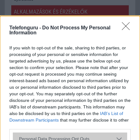
ALKALMAZÁSOK ÉS ÉRZÉKELŐK
Java
Nincs
Telefonguru -
Do Not Process My Personal
Information
Flash
/
Ujjlenyomat olvasó
Nincs
SNS integráció
Nincs
If you wish to opt-out of the sale, sharing to third parties, or
processing of your personal or sensitive information for
Organizer
Nincs
targeted advertising by us, please use the below opt-out
section to confirm your selection. Please note that after your
T9 szótár
Nincs
opt-out request is processed you may continue seeing
Office alkalmazások
Nincs
interest-based ads based on personal information utilized by
us or personal information disclosed to third parties prior to
Iránytũ
Nincs
your opt-out. You may separately opt-out of the further
disclosure of your personal information by third parties on the
Extrák
Nincs
IAB’s list of downstream participants. This information may
also be disclosed by us to third parties on the
IAB’s List of
EGYÉB
Downstream Participants
that may further disclose it to other
third parties.
Vibra jelzés
alap szolgáltatás
Please note that this website/app uses one or more Google
SIM típus
eSIM
Personal Data Processing Opt Outs