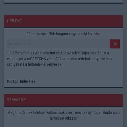
HÍRLEVÉL
Feliratkozás a Telefonguru ingyenes hírlevelére
OK
Elfogadom az
Adatvédelmi és Adatkezelési Tájékoztatót
Ezt a
webhelyet a reCAPTCHA védi. A Google
adatvédelmi irányelve
és a
szolgáltatási feltételek
érvényesek.
Korábbi hírlevelek
SZAVAZÁS
Megérné Önnek telefont váltani csak azért, mert az új modell dupla alap
tárhellyel érkezik?