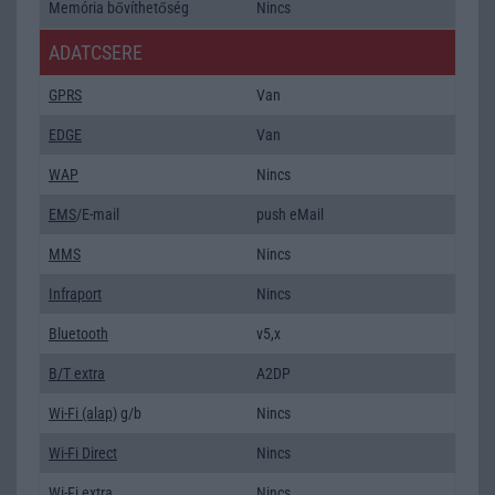
Memória bővíthetőség
Nincs
ADATCSERE
GPRS
Van
EDGE
Van
WAP
Nincs
EMS
/E-mail
push eMail
MMS
Nincs
Infraport
Nincs
Bluetooth
v5,x
B/T extra
A2DP
Wi-Fi (alap)
g/b
Nincs
Wi-Fi Direct
Nincs
Wi-Fi extra
Nincs