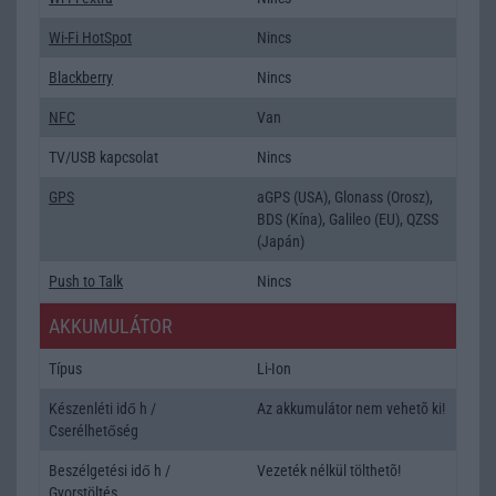
Wi-Fi HotSpot
Nincs
Blackberry
Nincs
NFC
Van
TV/USB kapcsolat
Nincs
GPS
aGPS (USA), Glonass (Orosz),
BDS (Kína), Galileo (EU), QZSS
(Japán)
Push to Talk
Nincs
AKKUMULÁTOR
Típus
Li-Ion
Készenléti idő h /
Az akkumulátor nem vehetõ ki!
Cserélhetőség
Beszélgetési idő h /
Vezeték nélkül tölthetõ!
Gyorstöltés