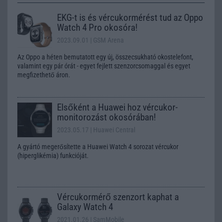
EKG-t is és vércukormérést tud az Oppo
Watch 4 Pro okosóra!
2023.09.01
| GSM Arena
Az Oppo a héten bemutatott egy új, összecsukható okostelefont,
valamint egy pár órát - egyet fejlett szenzorcsomaggal és egyet
megfizethető áron.
Elsőként a Huawei hoz vércukor-
monitorozást okosórában!
2023.05.17
| Huawei Central
A gyártó megerősítette a Huawei Watch 4 sorozat vércukor
(hiperglikémia) funkcióját.
Vércukormérő szenzort kaphat a
Galaxy Watch 4
2021.01.26
| SamMobile