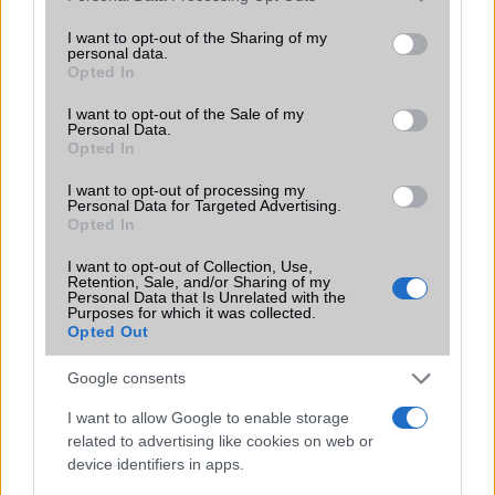
services and may gather and store information including but
SIM-ek száma
1
not limited to your visit or usage behaviour. You may click to
I want to opt-out of the Sharing of my
personal data.
grant or deny consent to Google and its third-party tags to
Opted In
Flight mode
Van
use your data for below specified purposes in below Google
consent section.
Terület
I want to opt-out of the Sale of my
Globális
Personal Data.
Opted In
Funkciók
Nincs
I want to opt-out of processing my
Brand
WatchPhone
Personal Data for Targeted Advertising.
Opted In
Védelem
Nincs
I want to opt-out of Collection, Use,
Limited Edition
Nincs
Retention, Sale, and/or Sharing of my
Personal Data that Is Unrelated with the
SAR
Purposes for which it was collected.
0,00
Opted Out
N/A = Nincs adat. Legutóbbi frissítés: 2026-07-13 19:00:00
Google consents
I want to allow Google to enable storage
related to advertising like cookies on web or
device identifiers in apps.