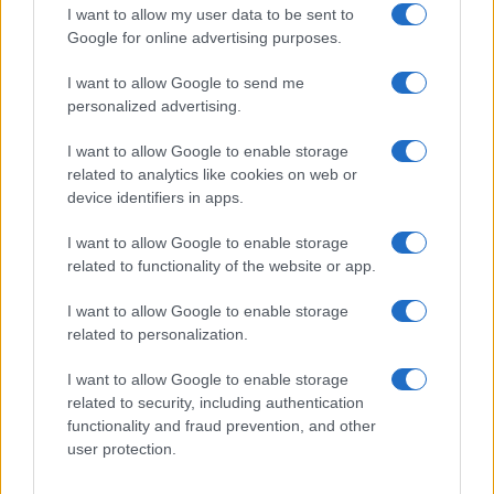
I want to allow my user data to be sent to
Új és Használt GSM kiemelt ajánlatok
Google for online advertising purposes.
Apple iPhone 17 Pro
I want to allow Google to send me
personalized advertising.
I want to allow Google to enable storage
related to analytics like cookies on web or
device identifiers in apps.
I want to allow Google to enable storage
related to functionality of the website or app.
Nyugati GSM
I want to allow Google to enable storage
435.000 Ft (új)
related to personalization.
Apple Watch Ultra 3
I want to allow Google to enable storage
related to security, including authentication
functionality and fraud prevention, and other
user protection.