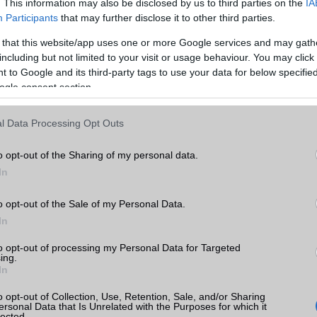
. This information may also be disclosed by us to third parties on the
IA
EDGE
Van
Participants
that may further disclose it to other third parties.
WAP
5HTML
 that this website/app uses one or more Google services and may gath
ax
including but not limited to your visit or usage behaviour. You may click 
k
EMS
/E-mail
push eMail
 to Google and its third-party tags to use your data for below specifi
ogle consent section.
MMS
Nincs
tás
kkal
Infraport
Nincs
l Data Processing Opt Outs
x árak
Bluetooth
v5,x
o opt-out of the Sharing of my personal data.
B/T extra
A2DP
In
Wi-Fi (alap)
g/b
v6 (ax)
o opt-out of the Sale of my Personal Data.
gee
Wi-Fi Direct
Van
In
ok
Wi-Fi extra
Nincs
to opt-out of processing my Personal Data for Targeted
ing.
In
Wi-Fi HotSpot
alap szolgáltatás
Blackberry
Nincs
o opt-out of Collection, Use, Retention, Sale, and/or Sharing
ersonal Data that Is Unrelated with the Purposes for which it
lected.