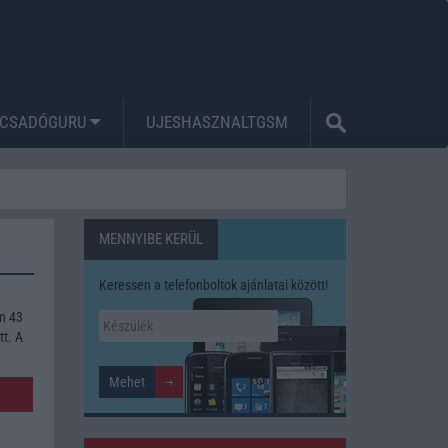
CSADÓGURU
UJESHASZNALTGSM
MENNYIBE KERÜL
Keressen a telefonboltok ajánlatai között!
n 43
tt. A