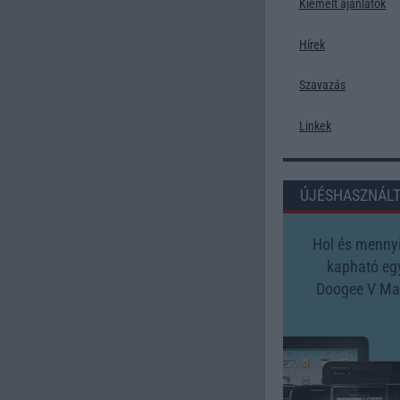
Kiemelt ajánlatok
Hírek
Szavazás
Linkek
ÚJÉSHASZNÁL
Hol és mennyi
kapható eg
Doogee V Ma