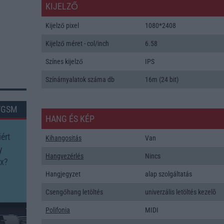
KIJELZŐ
Kijelző pixel
1080*2408
Kijelző méret - col/inch
6.58
Színes kijelző
IPS
Színárnyalatok száma db
16m (24 bit)
TGSM
HANG ÉS KÉP
ért
Kihangositás
Van
y
Hangvezérlés
Nincs
x?
Hangjegyzet
alap szolgáltatás
Csengőhang letöltés
univerzális letöltés kezelõ
Polifonia
MIDI