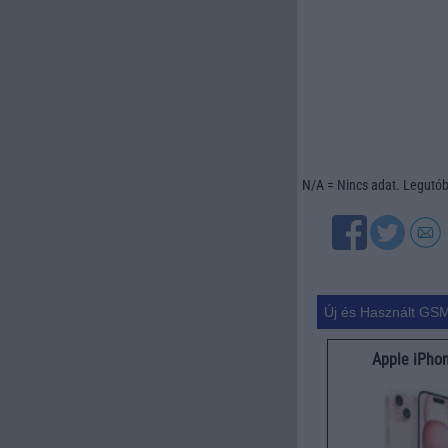
N/A = Nincs adat. Legutóbb
Új és Használt GSM
Apple iPho