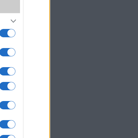
,
ki!