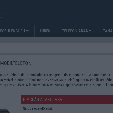
KÉSZÜLÉKGURU
HÍREK
TELEFON ÁRAK
TANÁ
 MOBILTELEFON
t 2023 február dátummal adta ki a Doogee. 3 db kamerája van. A kamerájának
 Mpixel. A háttértárának mérete 256 GB GB. A telefongurun az elmúlt két hétbe
meg a készüléket. A felhasználói szavazatok alapján összesítve 8.27 pontot kapo
PIACI ÁR ALAKULÁSA
Nincs elegendő adat