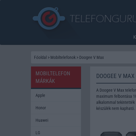
Főoldal
>
Mobiltelefonok
>
Doogee V Max
MOBILTELEFON
DOOGEE V MAX
MÁRKÁK
A Doogee V Max telefon
Apple
maximum felbontása 108
alkalommal tekintették 
Honor
készülék nem kapható.
Huawei
LG