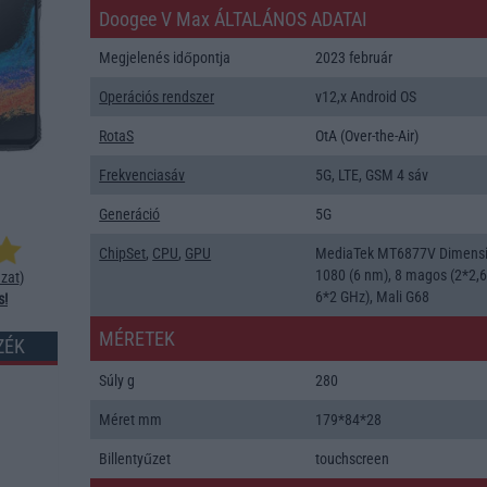
Doogee V Max ÁLTALÁNOS ADATAI
Megjelenés időpontja
2023 február
Operációs rendszer
v12,x Android OS
RotaS
OtA (Over-the-Air)
Frekvenciasáv
5G, LTE, GSM 4 sáv
Generáció
5G
ChipSet
,
CPU
,
GPU
MediaTek MT6877V Dimensi
1080 (6 nm), 8 magos (2*2,6
zat
)
6*2 GHz), Mali G68
s!
MÉRETEK
ZÉK
Súly g
280
Méret mm
179*84*28
Billentyűzet
touchscreen