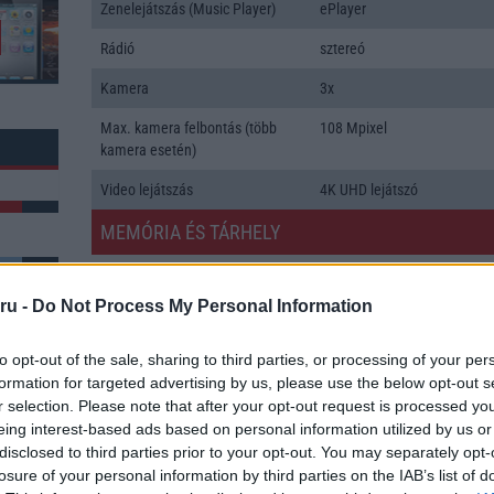
Zenelejátszás (Music Player)
ePlayer
Rádió
sztereó
Kamera
3x
Max. kamera felbontás (több
108 Mpixel
kamera esetén)
Video lejátszás
4K UHD lejátszó
MEMÓRIA ÉS TÁRHELY
Telefonkönyv db
dinamikus
ru -
Do Not Process My Personal Information
Min. memória
12 GB
Min. háttértár
256 GB
k: 11
to opt-out of the sale, sharing to third parties, or processing of your per
formation for targeted advertising by us, please use the below opt-out s
Memória bővíthetőség
T-Flash/microSD
r selection. Please note that after your opt-out request is processed y
eing interest-based ads based on personal information utilized by us or
ADATCSERE
disclosed to third parties prior to your opt-out. You may separately opt-
losure of your personal information by third parties on the IAB’s list of
GPRS
Van