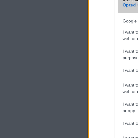
Opted 
Google 
I want t
web or d
I want t
purpose
I want 
I want t
web or d
I want t
or app.
I want t
I want t