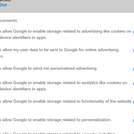
NFC
Van
Out
TV/USB kapcsolat
OtG (On-the-Go USB)
consents
GPS
aGPS (USA), Glonass (Orosz)
BDS (Kína), Galileo (EU)
o allow Google to enable storage related to advertising like cookies on
evice identifiers in apps.
Push to Talk
Nincs
o allow my user data to be sent to Google for online advertising
AKKUMULÁTOR
s.
Típus
Li-Polimer
to allow Google to send me personalized advertising.
Készenléti idő h /
Az akkumulátor nem vehetõ 
Cserélhetőség
o allow Google to enable storage related to analytics like cookies on
evice identifiers in apps.
Beszélgetési idő h /
33W-os gyorstöltés
Gyorstöltés
o allow Google to enable storage related to functionality of the website
ALKALMAZÁSOK ÉS ÉRZÉKELŐK
o allow Google to enable storage related to personalization.
Java
Nincs
Flash
/
Ujjlenyomat olvasó
Fingerprint sensor
o allow Google to enable storage related to security, including