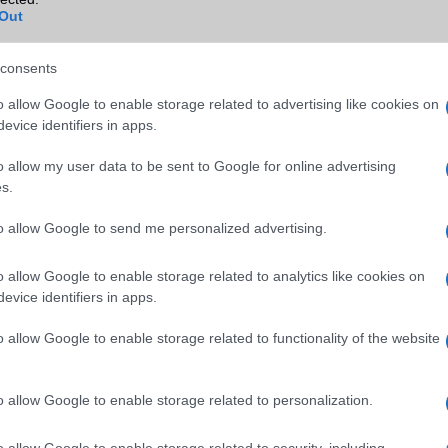
Out
Wi-Fi extra
Nincs
Wi-Fi HotSpot
Nincs
consents
Blackberry
Nincs
o allow Google to enable storage related to advertising like cookies on
evice identifiers in apps.
NFC
Nincs
TV/USB kapcsolat
Nincs
o allow my user data to be sent to Google for online advertising
s.
GPS
nincs
to allow Google to send me personalized advertising.
Push to Talk
Nincs
AKKUMULÁTOR
o allow Google to enable storage related to analytics like cookies on
evice identifiers in apps.
Típus
Li-Ion
o allow Google to enable storage related to functionality of the website
Készenléti idő h /
Az akkumulátor nem vehetõ 
Cserélhetőség
o allow Google to enable storage related to personalization.
Beszélgetési idő h /
Gyorstöltésre alkalmas
Gyorstöltés
o allow Google to enable storage related to security, including