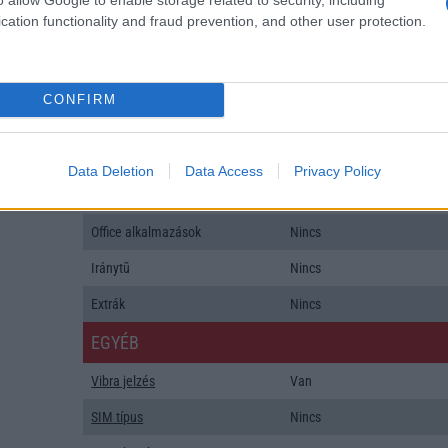
ALKALMAZÁSOK ÉS ÉRZÉKELŐK
cation functionality and fraud prevention, and other user protection.
Java
Nincs
Flash
/
Ujjlenyomat olvasó
Nincs
CONFIRM
SNS integráció
Nincs
Organizer
Nincs
Data Deletion
Data Access
Privacy Policy
T9 szótár
Nincs
Office alkalmazások
Nincs
Iránytũ
Nincs
Extrák
Nincs
EGYÉB
Vibra jelzés
Van
SIM típus
Nincs