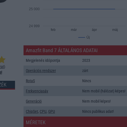
25 000
24 999
feb
már
ápr
máj
Új
Amazfit Band 7 ÁLTALÁNOS ADATAI
Megjelenés időpontja
2023
zat
)
Operációs rendszer
zárt
s!
RotaS
Nincs
ZÉK
Frekvenciasáv
Nem mobil (hálózat) képes!
Generáció
Nem mobil képes!
ChipSet
,
CPU
,
GPU
Nincs publikus adat!
MÉRETEK