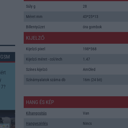
Súly g
28
Méret mm
43*25*13
Billentyűzet
óra gombok
KIJELZŐ
Kijelző pixel
198*368
TGSM
Kijelző méret - col/inch
1.47
Színes kijelző
AmOled
ért
y
Színárnyalatok száma db
16m (24 bit)
 7?
HANG ÉS KÉP
Kihangositás
Van
Hangvezérlés
Nincs