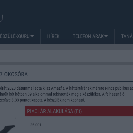
KÉSZÜLÉKGURU
HÍREK
TELEFON ÁRAK
TANÁ
 7 OKOSÓRA
órát 2023 dátummal adta ki az Amazfit. A háttértárának mérete Nincs publikus ad
lmúlt két hétben 39 alkalommal tekintették meg a készüléket. A felhasználói
zesítve 8.33 pontot kapott. A készülék nem kapható.
PIACI ÁR ALAKULÁSA (Ft)
25 001