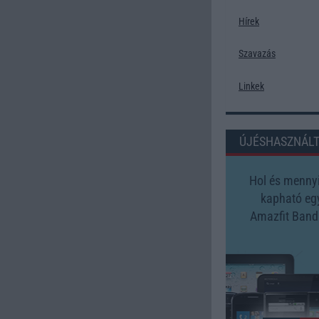
Hírek
Szavazás
Linkek
ÚJÉSHASZNÁL
Hol és mennyi
kapható eg
Amazfit Band