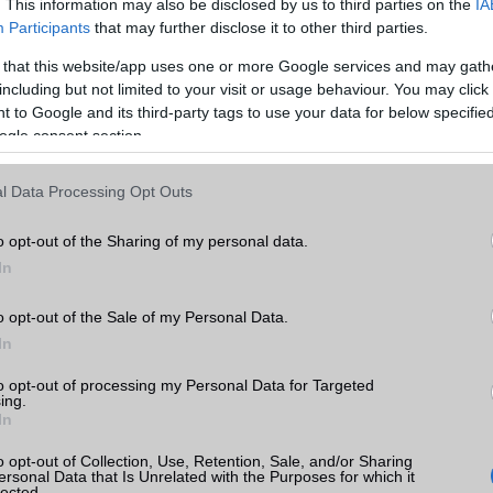
. This information may also be disclosed by us to third parties on the
IA
Participants
that may further disclose it to other third parties.
Memória bővíthetőség
Nincs
 7
 that this website/app uses one or more Google services and may gath
ADATCSERE
k
including but not limited to your visit or usage behaviour. You may click 
 to Google and its third-party tags to use your data for below specifi
GPRS
Nincs
tás
ogle consent section.
kkal
EDGE
Nincs
l Data Processing Opt Outs
 7
WAP
Nincs
EMS
/E-mail
Nincs
o opt-out of the Sharing of my personal data.
In
MMS
Nincs
Infraport
Nincs
o opt-out of the Sale of my Personal Data.
fit
In
Bluetooth
v5,x
to opt-out of processing my Personal Data for Targeted
B/T extra
Nincs
ing.
In
Wi-Fi (alap)
g/b
Nincs
o opt-out of Collection, Use, Retention, Sale, and/or Sharing
Wi-Fi Direct
Nincs
ersonal Data that Is Unrelated with the Purposes for which it
lected.