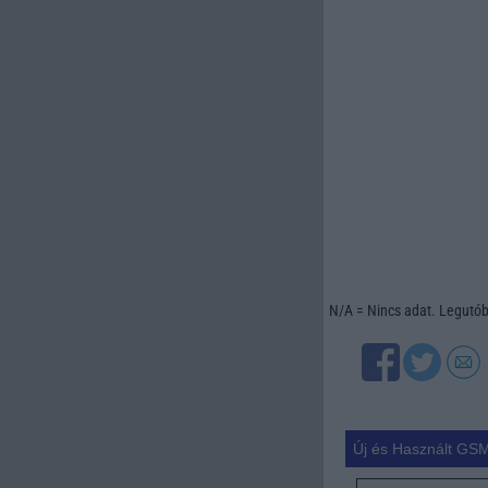
N/A = Nincs adat. Legutóbb
Új és Használt GSM