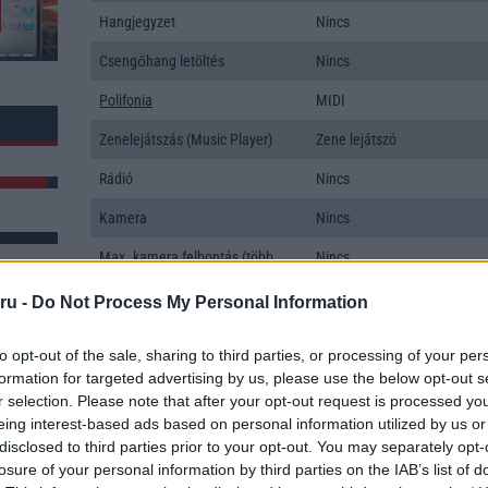
Hangjegyzet
Nincs
Csengőhang letöltés
Nincs
Polifonia
MIDI
Zenelejátszás (Music Player)
Zene lejátszó
Rádió
Nincs
Kamera
Nincs
Max. kamera felbontás (több
Nincs
kamera esetén)
ru -
Do Not Process My Personal Information
Video lejátszás
Nincs
k: 4
to opt-out of the sale, sharing to third parties, or processing of your per
MEMÓRIA ÉS TÁRHELY
formation for targeted advertising by us, please use the below opt-out s
r selection. Please note that after your opt-out request is processed y
Telefonkönyv db
Nincs
eing interest-based ads based on personal information utilized by us or
Min. memória
0 MB
disclosed to third parties prior to your opt-out. You may separately opt-
losure of your personal information by third parties on the IAB’s list of
Min. háttértár
Nincs publikus adat!