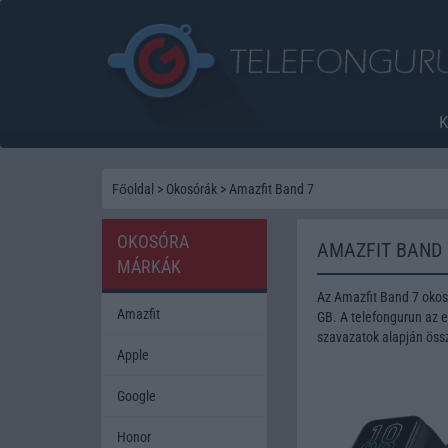
Főoldal
>
Okosórák
>
Amazfit Band 7
OKOSÓRA
AMAZFIT BAND
MÁRKÁK
Az Amazfit Band 7 okos
Amazfit
GB. A telefongurun az e
szavazatok alapján öss
Apple
Google
Honor