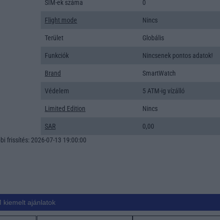
SIM-ek száma
0
Flight mode
Nincs
Terület
Globális
Funkciók
Nincsenek pontos adatok!
Brand
SmartWatch
Védelem
5 ATM-ig vízálló
Limited Edition
Nincs
SAR
0,00
i frissítés: 2026-07-13 19:00:00
 kiemelt ajánlatok