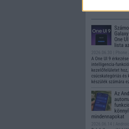
Számo
Galaxy
One UI 
lista a
2026.06.30
| Phone
A One UI 9 érkezése
intelligencia-funkci
kezelőfelületet hoz
csúcskategóriás és 
készülék számára ez
Az Andr
automa
funkci
könnyí
mindennapokat
2026.06.14
| Androi