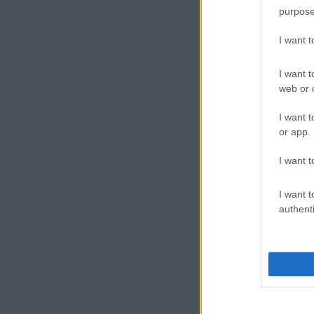
purpose
I want 
I want t
web or d
Új és Használt G
I want t
or app.
Xiaomi 15T
I want t
I want t
authenti
Euro Gs
224.000 Ft 