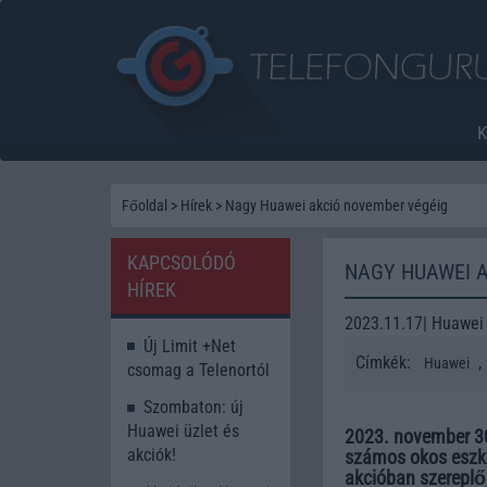
Főoldal
>
Hírek
>
Nagy Huawei akció november végéig
KAPCSOLÓDÓ
NAGY HUAWEI 
HÍREK
2023.11.17| Huawei
Új Limit +Net
Címkék:
,
Huawei
csomag a Telenortól
Szombaton: új
Huawei üzlet és
2023. november 30
akciók!
számos okos eszkö
akcióban szereplő