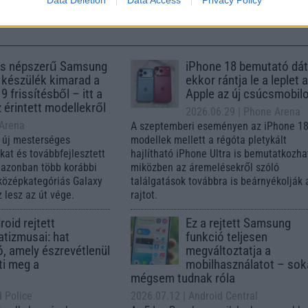
Data Deletion
Data Access
Privacy Policy
s népszerű Samsung
iPhone 18 bemutató dát
 készülék kimarad a
ekkor rántja le a leplet 
9 frissítésből – itt a
Apple az új csúcsmobil
z érintett modellekről
2026.06.29
| Phone Arena
 Arena
A szeptemberi eseményen az iPhone 18
 új mesterséges
modellek mellett a régóta pletykált
ókat és továbbfejlesztett
hajlítható iPhone Ultra is bemutatkozha
, azonban több korábbi
miközben az áremelésekről szóló
középkategóriás Galaxy
találgatások továbbra is beárnyékolják 
 lesz az út vége.
rajtot.
oid rejtett
Ez a rejtett Samsung
tizmusai: hat
funkció teljesen
ó, amely észrevétlenül
megváltoztatja a
ti meg a
mobilhasználatot – so
mégsem tudnak róla
d Police
2026.07.12
| Android Central