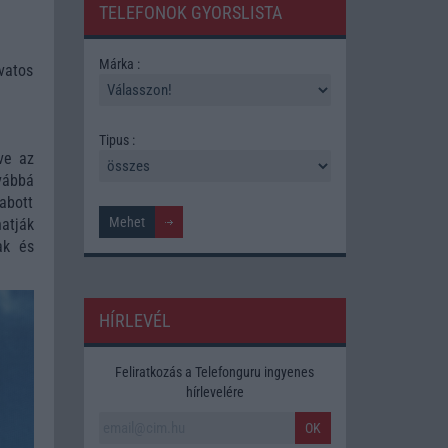
TELEFONOK GYORSLISTA
Márka :
ivatos
Tipus :
ve az
vábbá
abott
atják
ak és
HÍRLEVÉL
Feliratkozás a Telefonguru ingyenes
hírlevelére
OK