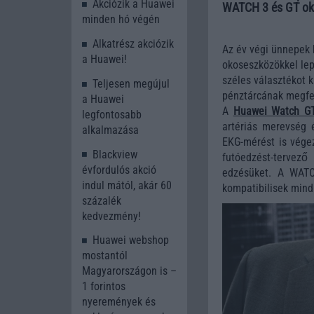
Akciózik a Huawei
WATCH 3 és GT okos
minden hó végén
Alkatrész akciózik
Az év végi ünnepek 
a Huawei!
okoseszközökkel lep
széles választékot 
Teljesen megújul
pénztárcának megfel
a Huawei
A
Huawei Watch G
legfontosabb
artériás merevség é
alkalmazása
EKG-mérést is végez
Blackview
futóedzést-tervező 
évfordulós akció
edzésüket. A WATC
indul mától, akár 60
kompatibilisek mind
százalék
kedvezmény!
Huawei webshop
mostantól
Magyarországon is –
1 forintos
nyeremények és