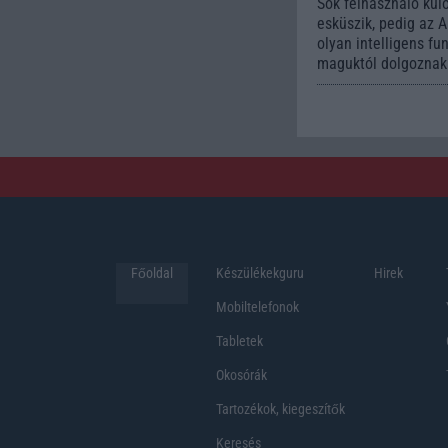
Sok felhasználó kül
esküszik, pedig az 
olyan intelligens fu
maguktól dolgoznak 
Főoldal
Készülékekguru
Hirek
Mobiltelefonok
Tabletek
Okosórák
Tartozékok, kiegeszítők
Keresés