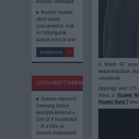
exkluzív csomagok
Brutális Huawei
akció indult:
csúcsmobilok, órák
és fülhallgatók
kaptak extra jó árat
További hírek
A Watch GT soroz
webáruházában akár
vonatkozik.
LEGOLVASOTTABBAK
Ugyanígy akár 27%
árára, a
Huawei Wa
Számos népszerű
Huawei Band 7
kész
Samsung Galaxy
készülék kimarad a
One UI 9 frissítésből
– itt a lista az
érintett modellekről