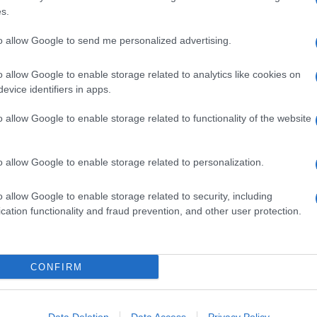
s.
to allow Google to send me personalized advertising.
o allow Google to enable storage related to analytics like cookies on
evice identifiers in apps.
SM kiemelt ajánlatok
o allow Google to enable storage related to functionality of the website
 Pro
Xiaomi 15
Apple iPhone 15
o allow Google to enable storage related to personalization.
o allow Google to enable storage related to security, including
cation functionality and fraud prevention, and other user protection.
CONFIRM
m
Euro Gsm
Euro Gsm
(új)
232.000 Ft (új)
269.000 Ft (új)