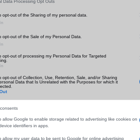
l Data Processing Opt Outs
o opt-out of the Sharing of my personal data.
In
o
okostelefon 2023. november 30-ig 11% kedvezménnyel kaph
o opt-out of the Sale of my Personal Data.
házában.
In
elefongurus hírek erre!
to opt-out of processing my Personal Data for Targeted
ing.
 5
, a
Huawei Freebuds 5i
, valamint a
Huawei Freebuds SE
vezeték né
In
023. november végéig akár 23% kedvezménnyel vásárolhatják 
o opt-out of Collection, Use, Retention, Sale, and/or Sharing
 üzleteiben és webáruházában.
ersonal Data that Is Unrelated with the Purposes for which it
lected.
t kattintsanak a
MediaMarkt
honlapjára.
Out
consents
ó linkek:
o allow Google to enable storage related to advertising like cookies on
evice identifiers in apps.
Huawei akció
o allow my user data to be sent to Google for online advertising