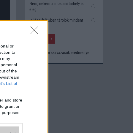
Nem, nekem a mostani tárhely is
elég
Inkább felhőben tárolok mindent
sonal or
ection to
Korábbi szavazások eredményei
ou may
 personal
out of the
 downstream
B’s List of
er and store
to grant or
ed purposes