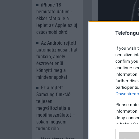
iPhone 18
bemutató dátum -
ekkor rántja le a
leplet az Apple az új
csúcsmobilokról
Telefongu
Az Android rejtett
If you wish 
automatizmusai: hat
sensitive in
funkció, amely
confirm you
észrevétlenül
continue se
könnyíti meg a
information 
mindennapokat
further disc
participants
Ez a rejtett
Downstream 
Samsung funkció
teljesen
Please note
megváltoztatja a
information 
mobilhasználatot –
deny consent
sokan mégsem
in below Go
tudnak róla