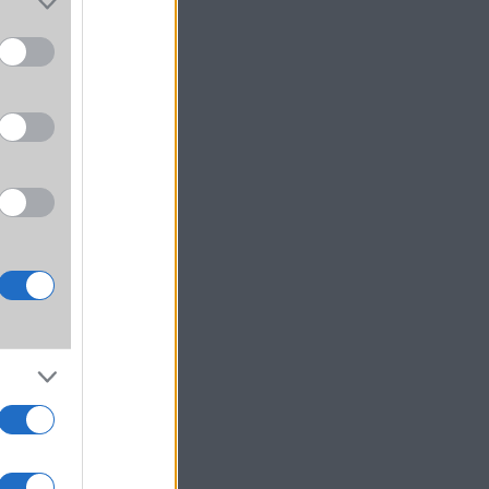
ató a
lküli
meg a