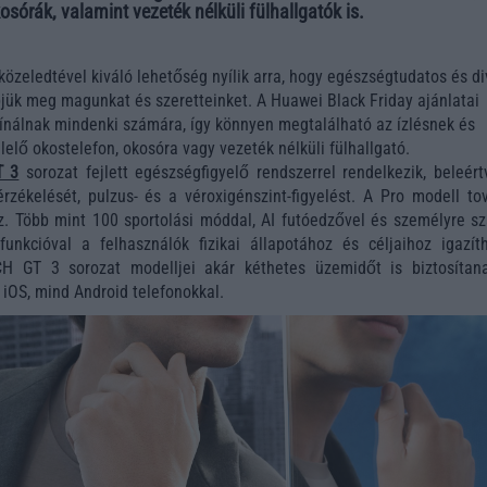
órák, valamint vezeték nélküli fülhallgatók is.
közeledtével kiváló lehetőség nyílik arra, hogy egészségtudatos és d
jük meg magunkat és szeretteinket. A Huawei Black Friday ajánlatai
kínálnak mindenki számára, így könnyen megtalálható az ízlésnek és
elő okostelefon, okosóra vagy vezeték nélküli fülhallgató.
T 3
sorozat fejlett egészségfigyelő rendszerrel rendelkezik, beleért
rzékelését, pulzus- és a véroxigénszint-figyelést. A Pro modell to
. Több mint 100 sportolási móddal, AI futóedzővel és személyre sz
funkcióval a felhasználók fizikai állapotához és céljaihoz igazíth
H GT 3 sorozat modelljei akár kéthetes üzemidőt is biztosítan
 iOS, mind Android telefonokkal.