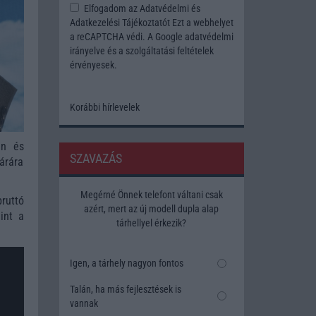
Elfogadom az
Adatvédelmi és
Adatkezelési Tájékoztatót
Ezt a webhelyet
a reCAPTCHA védi. A Google
adatvédelmi
irányelve
és a
szolgáltatási feltételek
érvényesek.
Korábbi hírlevelek
en és
SZAVAZÁS
árára
Megérné Önnek telefont váltani csak
ruttó
azért, mert az új modell dupla alap
int a
tárhellyel érkezik?
Igen, a tárhely nagyon fontos
Talán, ha más fejlesztések is
vannak