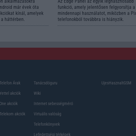
ön alkalmazásokra
Az Edge Panel az egyik leghasznosabb
Android már évek óta
funkció, amely jelentősen felgyorsítja a
nkciókat kínál, amelyek
mindennapi használatot, miközben a Pi
a háttérben.
telefonokból továbbra is hiányzik.
Telefon Árak
Tanácsdóguru
UjesHasznaltGSM
Yettel akciók
Wiki
One akciók
Internet sebességmérő
Telekom akciók
Virtuális valóság
Telefonkönyvek
Lefedettségi térképek