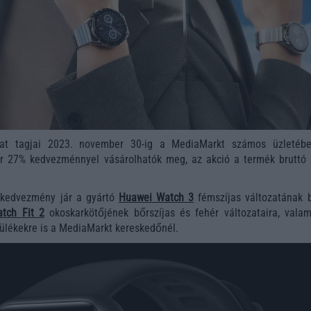
at tagjai 2023. november 30-ig a MediaMarkt számos üzletéb
 27% kedvezménnyel vásárolhatók meg, az akció a termék bruttó 
 kedvezmény jár a gyártó
Huawei Watch 3
fémszíjas változatának b
tch Fit 2
okoskarkötőjének bőrszíjas és fehér változataira, valam
ülékekre is a MediaMarkt kereskedőnél.