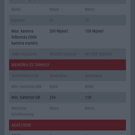
Rádió
Nincs
Nincs
Kamera
3x
3x
Max. kamera
200 Mpixel
108 Mpixel
felbontás (több
kamera esetén)
Video lejátszás
4K UHD lejátszó
4K UHD lejátszó
MEMÓRIA ÉS TÁRHELY
Telefonkönyv db
dinamikus
dinamikus
Min. memória MB
8000
8000
Min. háttértár GB
256
128
Memória
Nincs
Nincs
bővíthetőség
ADATCSERE