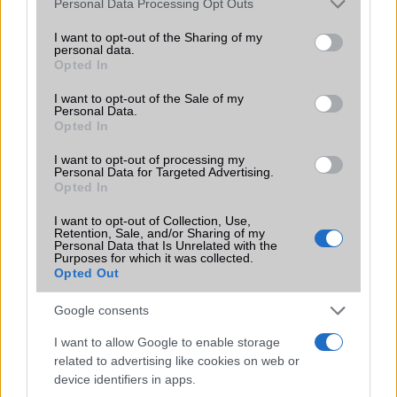
ALKALMAZÁSOK ÉS ÉRZÉKELŐK
Personal Data Processing Opt Outs
services and may gather and store information including but
Java
Nincs
Nincs
not limited to your visit or usage behaviour. You may click to
I want to opt-out of the Sharing of my
personal data.
grant or deny consent to Google and its third-party tags to
Opted In
Flash
/
Ujjlenyomat
Fingerprint sensor
Fingerprint sensor
use your data for below specified purposes in below Google
olvasó
consent section.
I want to opt-out of the Sale of my
Personal Data.
SNS integráció
alap szolgáltatás
alap szolgáltatás
Opted In
Organizer
alap szolgáltatás
alap szolgáltatás
I want to opt-out of processing my
Personal Data for Targeted Advertising.
T9 szótár
alkalmazás
alkalmazás független
Opted In
független szótár
szótár
I want to opt-out of Collection, Use,
Office alkalmazások
alap szolgáltatás
alap szolgáltatás
Retention, Sale, and/or Sharing of my
Personal Data that Is Unrelated with the
Purposes for which it was collected.
Iránytũ
ecompass
ecompass
Opted Out
Extrák
Nincs
Nincs
Google consents
EGYÉB
I want to allow Google to enable storage
Vibra jelzés
alap szolgáltatás
alap szolgáltatás
related to advertising like cookies on web or
device identifiers in apps.
SIM típus
nanoSIM
nanoSIM