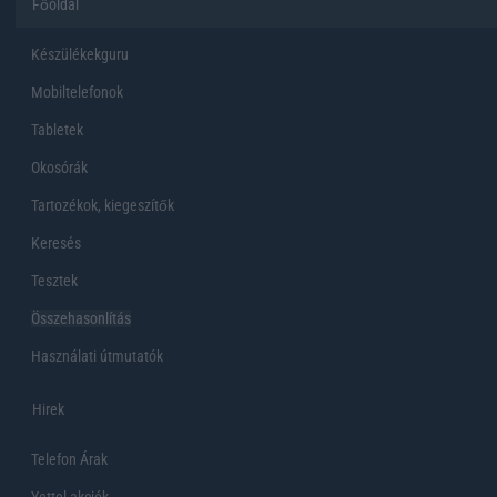
Főoldal
Készülékekguru
Mobiltelefonok
Tabletek
Okosórák
Tartozékok, kiegeszítők
Keresés
Tesztek
Összehasonlítás
Használati útmutatók
Hirek
Telefon Árak
Yettel akciók