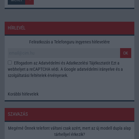
HÍRLEVÉL
Feliratkozás a Telefonguru ingyenes hírlevelére
OK
Elfogadom az
Adatvédelmi és Adatkezelési Tájékoztatót
Ezt a
webhelyet a reCAPTCHA védi. A Google
adatvédelmi irányelve
és a
szolgáltatási feltételek
érvényesek.
Korábbi hírlevelek
SZAVAZÁS
Megérné Önnek telefont váltani csak azért, mert az új modell dupla alap
tárhellyel érkezik?