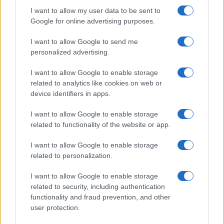
I want to allow my user data to be sent to
SIM-ek száma
2
2
Google for online advertising purposes.
Flight mode
Van
Van
I want to allow Google to send me
Terület
Kína
Globális
personalized advertising.
Funkciók
HDR
120Hz, HDR10+, 800
I want to allow Google to enable storage
nits (normál), 1000 nits
related to analytics like cookies on web or
(csúcs)
device identifiers in apps.
Brand
Nincs
Dimensity
I want to allow Google to enable storage
Védelem
Nincs
IP53
related to functionality of the website or app.
Limited Edition
Nincs
Nincs
I want to allow Google to enable storage
related to personalization.
SAR
1,26
Nincs publikus adat!
I want to allow Google to enable storage
related to security, including authentication
MOBILTELEFON MÁRKÁK
functionality and fraud prevention, and other
user protection.
Apple