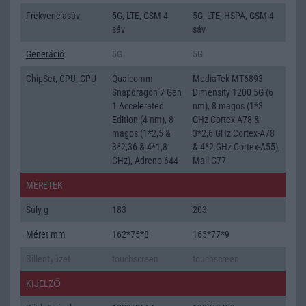
Frekvenciasáv
5G, LTE, GSM 4
5G, LTE, HSPA, GSM 4
sáv
sáv
Generáció
5G
5G
ChipSet
,
CPU
,
GPU
Qualcomm
MediaTek MT6893
Snapdragon 7 Gen
Dimensity 1200 5G (6
1 Accelerated
nm), 8 magos (1*3
Edition (4 nm), 8
GHz Cortex-A78 &
magos (1*2,5 &
3*2,6 GHz Cortex-A78
3*2,36 & 4*1,8
& 4*2 GHz Cortex-A55),
GHz), Adreno 644
Mali G77
MÉRETEK
Súly g
183
203
Méret mm
162*75*8
165*77*9
Billentyũzet
touchscreen
touchscreen
KIJELZŐ