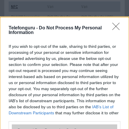
NFC
Van
Van
TV/USB kapcsolat
OtG (On-the-Go
OtG (On-the-Go USB)
USB)
Telefonguru -
Do Not Process My Personal
Information
GPS
aGPS (USA),
aGPS (USA), Glonass
Glonass (Orosz),
(Orosz), BDS (Kína),
BDS (Kína),
Galileo (EU)
If you wish to opt-out of the sale, sharing to third parties, or
Galileo (EU), QZSS
processing of your personal or sensitive information for
(Japán)
targeted advertising by us, please use the below opt-out
section to confirm your selection. Please note that after your
Push to Talk
Nincs
Nincs
opt-out request is processed you may continue seeing
interest-based ads based on personal information utilized by
AKKUMULÁTOR
us or personal information disclosed to third parties prior to
Típus
Li-Polimer
Li-Polimer
your opt-out. You may separately opt-out of the further
disclosure of your personal information by third parties on the
Készenléti idő h /
Az akkumulátor
Az akkumulátor nem
IAB’s list of downstream participants. This information may
Cserélhetőség
nem vehetõ ki!
vehetõ ki!
also be disclosed by us to third parties on the
IAB’s List of
Downstream Participants
that may further disclose it to other
Beszélgetési idő h /
66W-os
Gyorstöltésre alkalmas
third parties.
Gyorstöltés
gyorstöltés
Please note that this website/app uses one or more Google