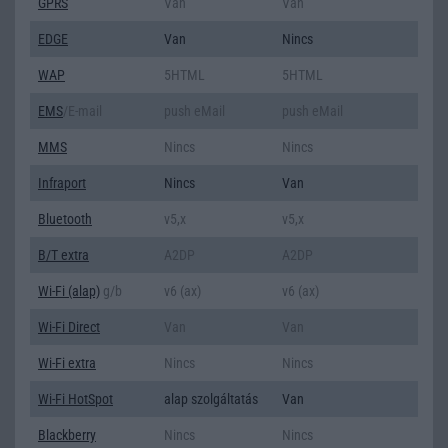
GPRS
Van
Van
EDGE
Van
Nincs
WAP
5HTML
5HTML
EMS
/E-mail
push eMail
push eMail
MMS
Nincs
Nincs
Infraport
Nincs
Van
Bluetooth
v5,x
v5,x
B/T extra
A2DP
A2DP
Wi-Fi (alap)
g/b
v6 (ax)
v6 (ax)
Wi-Fi Direct
Van
Van
Wi-Fi extra
Nincs
Nincs
Wi-Fi HotSpot
alap szolgáltatás
Van
Blackberry
Nincs
Nincs