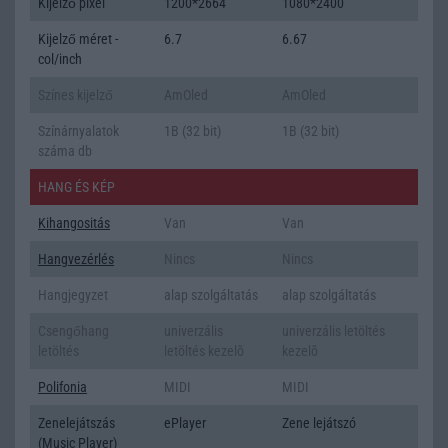
Kijelző pixel
1200*2664
1080*2400
Kijelző méret -
6.7
6.67
col/inch
Színes kijelző
AmOled
AmOled
Színárnyalatok
1B (32 bit)
1B (32 bit)
száma db
HANG ÉS KÉP
Kihangositás
Van
Van
Hangvezérlés
Nincs
Nincs
Hangjegyzet
alap szolgáltatás
alap szolgáltatás
Csengőhang
univerzális
univerzális letöltés
letöltés
letöltés kezelõ
kezelõ
Polifonia
MIDI
MIDI
Zenelejátszás
ePlayer
Zene lejátszó
(Music Player)