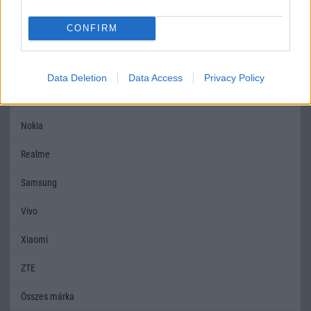
Honor
CONFIRM
Huawei
LG
Data Deletion
Data Access
Privacy Policy
Motorola
Nokia
Realme
Samsung
Vivo
Xiaomi
ZTE
Összes márka