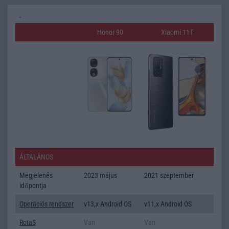
Honor 90
Xiaomi 11T
ÁLTALÁNOS
Megjelenés
2023 május
2021 szeptember
időpontja
Operációs rendszer
v13,x Android OS
v11,x Android OS
RotaS
Van
Van